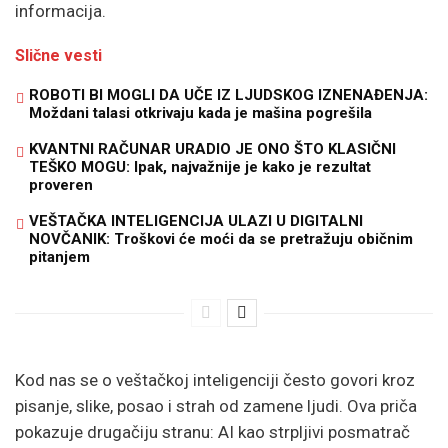
informacija.
Slične vesti
ROBOTI BI MOGLI DA UČE IZ LJUDSKOG IZNENAĐENJA:
Moždani talasi otkrivaju kada je mašina pogrešila
KVANTNI RAČUNAR URADIO JE ONO ŠTO KLASIČNI
TEŠKO MOGU: Ipak, najvažnije je kako je rezultat
proveren
VEŠTAČKA INTELIGENCIJA ULAZI U DIGITALNI
NOVČANIK: Troškovi će moći da se pretražuju običnim
pitanjem
Kod nas se o veštačkoj inteligenciji često govori kroz
pisanje, slike, posao i strah od zamene ljudi. Ova priča
pokazuje drugačiju stranu: AI kao strpljivi posmatrač