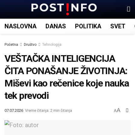
NASLOVNA
DANAS
POLITIKA
SVET
Početna
Društvo
Tehnologija
VEŠTAČKA INTELIGENCIJA
ČITA PONAŠANJE ŽIVOTINJA:
Miševi kao rečenice koje nauka
tek prevodi
A
07.07.2026
Vreme čitanja: 2 min čitanja
A