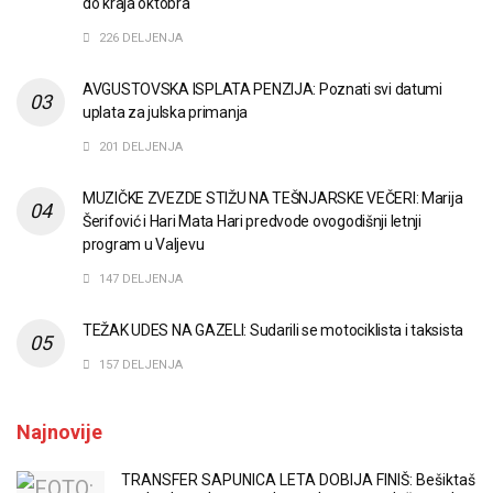
do kraja oktobra
226 DELJENJA
AVGUSTOVSKA ISPLATA PENZIJA: Poznati svi datumi
uplata za julska primanja
201 DELJENJA
MUZIČKE ZVEZDE STIŽU NA TEŠNJARSKE VEČERI: Marija
Šerifović i Hari Mata Hari predvode ovogodišnji letnji
program u Valjevu
147 DELJENJA
TEŽAK UDES NA GAZELI: Sudarili se motociklista i taksista
157 DELJENJA
Najnovije
TRANSFER SAPUNICA LETA DOBIJA FINIŠ: Bešiktaš