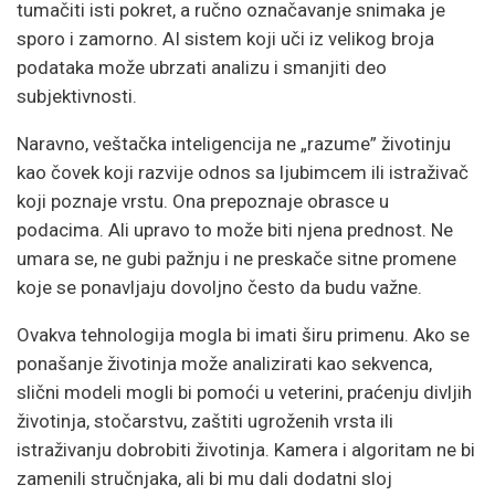
tumačiti isti pokret, a ručno označavanje snimaka je
sporo i zamorno. AI sistem koji uči iz velikog broja
podataka može ubrzati analizu i smanjiti deo
subjektivnosti.
Naravno, veštačka inteligencija ne „razume” životinju
kao čovek koji razvije odnos sa ljubimcem ili istraživač
koji poznaje vrstu. Ona prepoznaje obrasce u
podacima. Ali upravo to može biti njena prednost. Ne
umara se, ne gubi pažnju i ne preskače sitne promene
koje se ponavljaju dovoljno često da budu važne.
Ovakva tehnologija mogla bi imati širu primenu. Ako se
ponašanje životinja može analizirati kao sekvenca,
slični modeli mogli bi pomoći u veterini, praćenju divljih
životinja, stočarstvu, zaštiti ugroženih vrsta ili
istraživanju dobrobiti životinja. Kamera i algoritam ne bi
zamenili stručnjaka, ali bi mu dali dodatni sloj