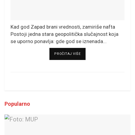
Kad god Zapad brani vrednosti, zamiriše nafta
Postoji jedna stara geopolitička slučajnost koja
se uporno ponavlja: gde god se iznenada...
DETAILS
PROČITAJ VIŠE
Popularno