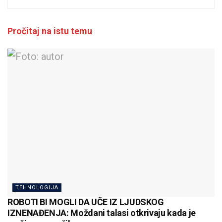
Pročitaj na istu temu
TEHNOLOGIJA
ROBOTI BI MOGLI DA UČE IZ LJUDSKOG
IZNENAĐENJA: Moždani talasi otkrivaju kada je