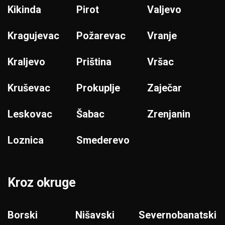
Kikinda
Pirot
Valjevo
Kragujevac
Požarevac
Vranje
Kraljevo
Priština
Vršac
Kruševac
Prokuplje
Zaječar
Leskovac
Šabac
Zrenjanin
Loznica
Smederevo
Kroz okruge
Borski
Nišavski
Severnobanatski