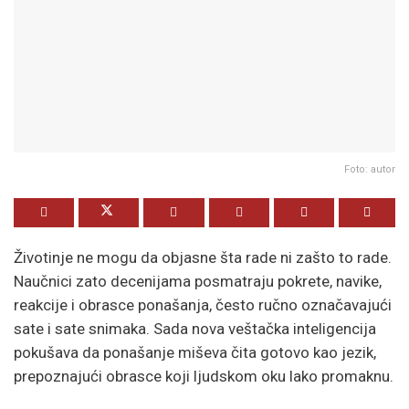
Foto: autor
Životinje ne mogu da objasne šta rade ni zašto to rade.
Naučnici zato decenijama posmatraju pokrete, navike,
reakcije i obrasce ponašanja, često ručno označavajući
sate i sate snimaka. Sada nova veštačka inteligencija
pokušava da ponašanje miševa čita gotovo kao jezik,
prepoznajući obrasce koji ljudskom oku lako promaknu.