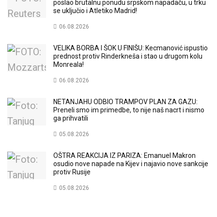
poslao brutalnu ponudu srpskom napadaču, u trku
se uključio i Atletiko Madrid!
06.08.2026
VELIKA BORBA I ŠOK U FINIŠU: Kecmanović ispustio
prednost protiv Rinderkneša i stao u drugom kolu
Monreala!
06.08.2026
NETANJAHU ODBIO TRAMPOV PLAN ZA GAZU:
Preneli smo im primedbe, to nije naš nacrt i nismo
ga prihvatili
05.08.2026
OŠTRA REAKCIJA IZ PARIZA: Emanuel Makron
osudio nove napade na Kijev i najavio nove sankcije
protiv Rusije
05.08.2026