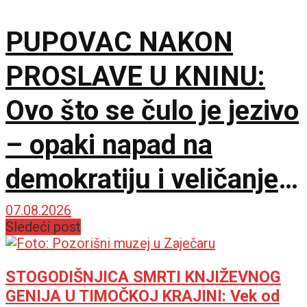
PUPOVAC NAKON
PROSLAVE U KNINU:
Ovo što se čulo je jezivo
– opaki napad na
demokratiju i veličanje
NDH
07.08.2026
Sledeći post
STOGODIŠNJICA SMRTI KNJIŽEVNOG
GENIJA U TIMOČKOJ KRAJINI: Vek od