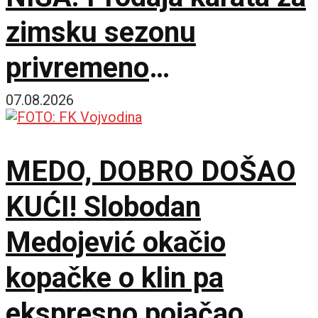
zimsku sezonu
privremeno
obustavljena
07.08.2026
MEDO, DOBRO DOŠAO
KUĆI! Slobodan
Medojević okačio
kopačke o klin pa
ekspresno pojačao