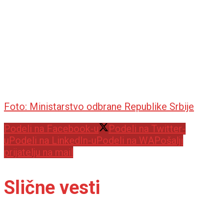
Foto: Ministarstvo odbrane Republike Srbije
Podeli na Facebook-u
Podeli na Twitter-
u
Podeli na LinkedIn-u
Podeli na WA
Pošalji
prijatelju na mail
Slične vesti