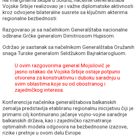
Vojske Srbije realizovao je i važne diplomatske aktivnosti
kroz odvojene bilateralne susrete sa ključnim akterima
regionalne bezbednosti:
Razgovarao je sa načelnikom Generalštaba nacionalne
odbrane Grčke generalom Dimitriosom Hupisom.
Održao je sastanak sa načelnikom Generalštaba Oružanih
snaga Turske generalom Seldžukom Bajraktarogluom.
U ovim razgovorima general Mojsilović je
jasno istakao da Vojska Srbije ostaje potpuno
otvorena za konstruktivnu i duboku saradnju u
svim oblastima koje su od obostranog i
zajedničkog interesa.
Konferencija načelnika generalštabova balkanskih
zemalja predstavlja etabliranu regionalnu inicijativu čiji je
primarni cilj kontinuirano jačanje vojno-vojne saradnje
balkanskih država, kao i zajedničko razmatranje
optimalnih modela odgovora na bezbednosne izazove,
rizike i pretnje u ovom delu Evrope.