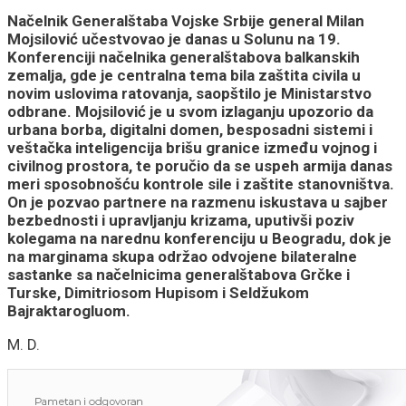
Načelnik Generalštaba Vojske Srbije general Milan
Mojsilović učestvovao je danas u Solunu na 19.
Konferenciji načelnika generalštabova balkanskih
zemalja, gde je centralna tema bila zaštita civila u
novim uslovima ratovanja, saopštilo je Ministarstvo
odbrane. Mojsilović je u svom izlaganju upozorio da
urbana borba, digitalni domen, besposadni sistemi i
veštačka inteligencija brišu granice između vojnog i
civilnog prostora, te poručio da se uspeh armija danas
meri sposobnošću kontrole sile i zaštite stanovništva.
On je pozvao partnere na razmenu iskustava u sajber
bezbednosti i upravljanju krizama, uputivši poziv
kolegama na narednu konferenciju u Beogradu, dok je
na marginama skupa održao odvojene bilateralne
sastanke sa načelnicima generalštabova Grčke i
Turske, Dimitriosom Hupisom i Seldžukom
Bajraktarogluom.
M. D.