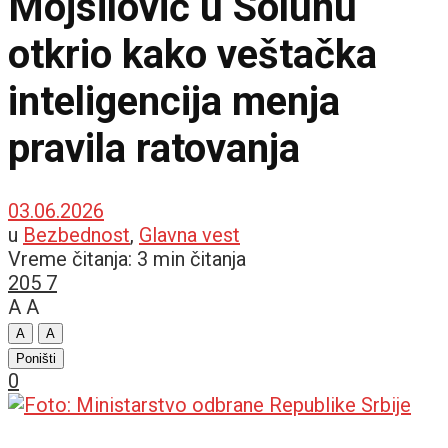
Mojsilović u Solunu
otkrio kako veštačka
inteligencija menja
pravila ratovanja
03.06.2026
u
Bezbednost
,
Glavna vest
Vreme čitanja: 3 min čitanja
205
7
A
A
A
A
Poništi
0