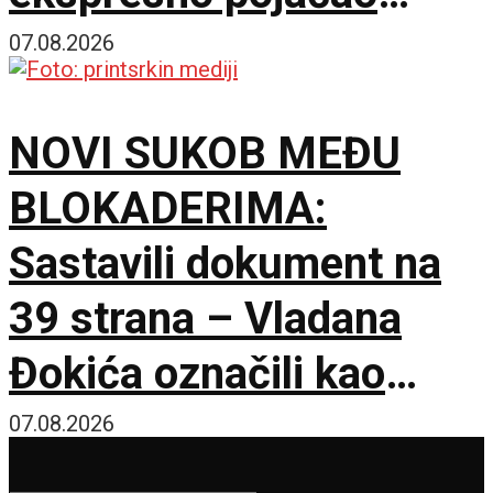
stručni štab Vojvodine!
07.08.2026
NOVI SUKOB MEĐU
BLOKADERIMA:
Sastavili dokument na
39 strana – Vladana
Đokića označili kao
visokorizičnog
07.08.2026