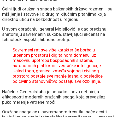
Čelni ljudi oružanih snaga balkanskih država razmenili su
mišljenja i stavove i o drugim ključnim pitanjima koja
direktno utiču na bezbednost u regionu.
U svom obraćanju, general Mojsilović je dao preciznu
anatomiju savremenih sukoba, stavljajući akcenat na
tehnološki aspekt i hibridne pretnje:
Savremeni rat sve više karakteriše borba u
urbanom prostoru i digitalnom domenu, uz
masovnu upotrebu besposadnih sistema,
autonomnih platformi i veštačke inteligencije.
Usled toga, granica između vojnog i civilnog
prostora postaje sve manje jasna, a posledice
po civilno stanovništvo postaju sve ozbiljnije.
Načelnik Generalštaba je ponudio i novu definiciju
efikasnosti modernih oružanih snaga, koja prevazilazi
puko merenje vatrene moći:
Oružane snage se u savremenom trenutku neće ceniti
isključivo po svojoj tehnološkoj opremljenosti ili vatrenoj