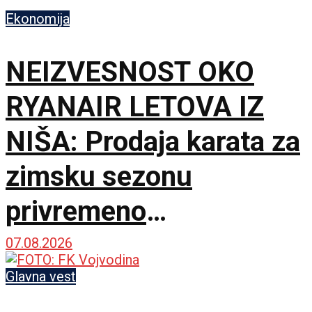
Ekonomija
NEIZVESNOST OKO
RYANAIR LETOVA IZ
NIŠA: Prodaja karata za
zimsku sezonu
privremeno
obustavljena
07.08.2026
Glavna vest