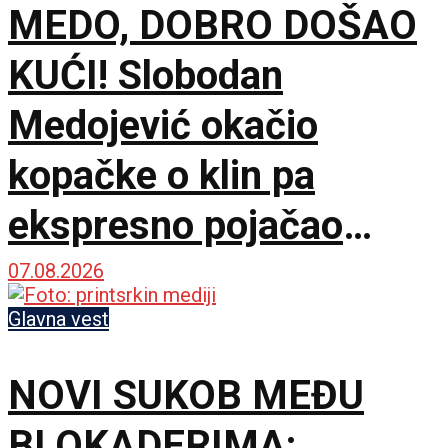
MEDO, DOBRO DOŠAO
KUĆI! Slobodan
Medojević okačio
kopačke o klin pa
ekspresno pojačao
stručni štab Vojvodine!
07.08.2026
Glavna vest
NOVI SUKOB MEĐU
BLOKADERIMA: