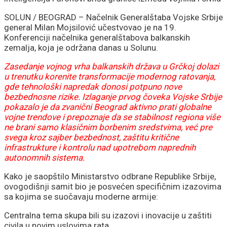
SOLUN / BEOGRAD – Načelnik Generalštaba Vojske Srbije
general Milan Mojsilović učestvovao je na 19.
Konferenciji načelnika generalštabova balkanskih
zemalja, koja je održana danas u Solunu.
Zasedanje vojnog vrha balkanskih država u Grčkoj dolazi
u trenutku korenite transformacije modernog ratovanja,
gde tehnološki napredak donosi potpuno nove
bezbednosne rizike. Izlaganje prvog čoveka Vojske Srbije
pokazalo je da zvanični Beograd aktivno prati globalne
vojne trendove i prepoznaje da se stabilnost regiona više
ne brani samo klasičnim borbenim sredstvima, već pre
svega kroz sajber bezbednost, zaštitu kritične
infrastrukture i kontrolu nad upotrebom naprednih
autonomnih sistema.
Kako je saopštilo Ministarstvo odbrane Republike Srbije,
ovogodišnji samit bio je posvećen specifičnim izazovima
sa kojima se suočavaju moderne armije:
Centralna tema skupa bili su izazovi i inovacije u zaštiti
civila u novim uslovima rata.