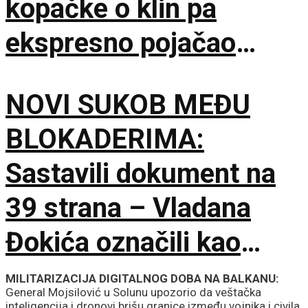
kopačke o klin pa
ekspresno pojačao
stručni štab Vojvodine!
NOVI SUKOB MEĐU
BLOKADERIMA:
Sastavili dokument na
39 strana – Vladana
Đokića označili kao
visokorizičnog
MILITARIZACIJA DIGITALNOG DOBA NA BALKANU:
General Mojsilović u Solunu upozorio da veštačka
inteligencija i dronovi brišu granice između vojnika i civila