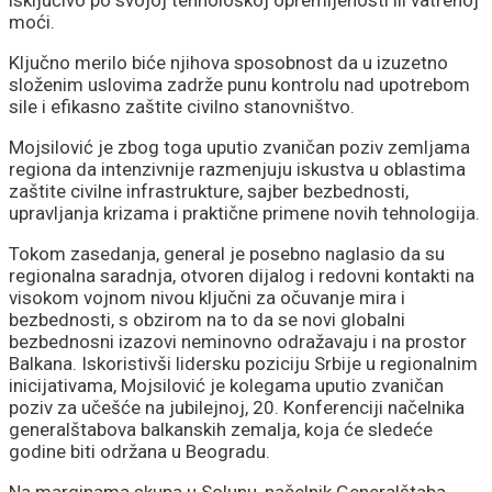
moći.
Ključno merilo biće njihova sposobnost da u izuzetno
složenim uslovima zadrže punu kontrolu nad upotrebom
sile i efikasno zaštite civilno stanovništvo.
Mojsilović je zbog toga uputio zvaničan poziv zemljama
regiona da intenzivnije razmenjuju iskustva u oblastima
zaštite civilne infrastrukture, sajber bezbednosti,
upravljanja krizama i praktične primene novih tehnologija.
Tokom zasedanja, general je posebno naglasio da su
regionalna saradnja, otvoren dijalog i redovni kontakti na
visokom vojnom nivou ključni za očuvanje mira i
bezbednosti, s obzirom na to da se novi globalni
bezbednosni izazovi neminovno odražavaju i na prostor
Balkana. Iskoristivši lidersku poziciju Srbije u regionalnim
inicijativama, Mojsilović je kolegama uputio zvaničan
poziv za učešće na jubilejnoj, 20. Konferenciji načelnika
generalštabova balkanskih zemalja, koja će sledeće
godine biti održana u Beogradu.
Na marginama skupa u Solunu, načelnik Generalštaba