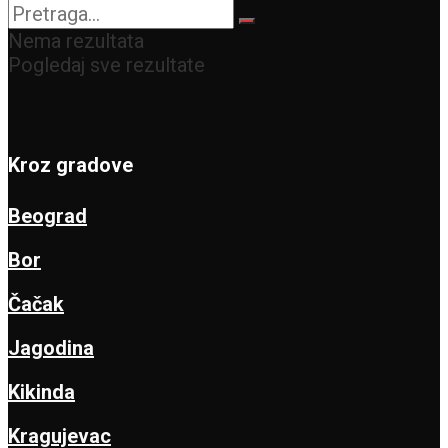
Nema rezultata
Pogledaj sve rezultate
Kroz gradove
Beograd
Bor
Čačak
Jagodina
Kikinda
Kragujevac