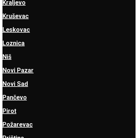
Kraljevo
Kruševac
Leskovac
Loznica
Niš
Novi Pazar
Novi Sad
Pančevo
Pirot
Požarevac
Priština