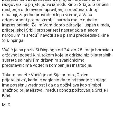
razgovarali o prijateljstvu između Kine i Srbije, razmenili
mišljenja o državnom upravljanju i međunarodnoj
situaciji, zajedno provodeći lepo vreme, a Vaša
odgovornost prema zemlji i narodu me je duboko
impresionirala. Želim Vam dobro zdravlje i uspeh u radu,
prijateljskoj Srbiji prosperitet i napredak, a njenom
narodu mir i sreću“, navodi se u pismu predsednika Kine
Si Đinpinga.
Vučić je na poziv Si Đinpinga od 24. do 28. maja boravio u
državnoj poseti Kini, tokom koje je održao niz bilateralnih
susreta sa najvišim državnim zvaničnicima,
predstavnicima vodećih kompanija i institucija.
Tokom posete Vučić je od Sija primio „Orden
prijateljstva“, kada je naglasio da to priznanje za njega
ima posebnu vrednost i da ga doživljava kao simbol
snažnog prijateljstva i međusobnog poštovanja Srbije i
Kine.
M. D.