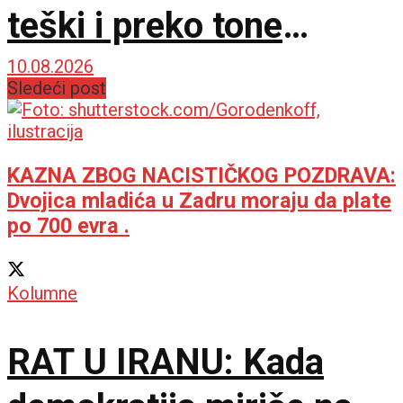
teški i preko tone
ukrstili rogove
10.08.2026
Sledeći post
KAZNA ZBOG NACISTIČKOG POZDRAVA:
Dvojica mladića u Zadru moraju da plate
po 700 evra .
Kolumne
RAT U IRANU: Kada