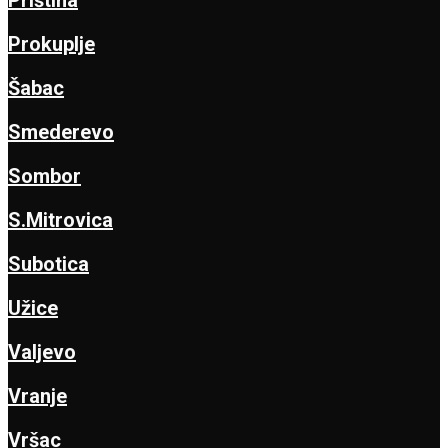
Prokuplje
Šabac
Smederevo
Sombor
S.Mitrovica
Subotica
Užice
Valjevo
Vranje
Vršac