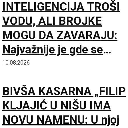
INTELIGENCIJA TROŠI
VODU, ALI BROJKE
MOGU DA ZAVARAJU:
Najvažnije je gde se
server nalazi i kada radi
10.08.2026
BIVŠA KASARNA „FILIP
KLJAJIĆ U NIŠU IMA
NOVU NAMENU: U njoj