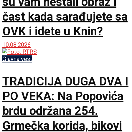
su vam nestali obraz i
čast kada sarađujete sa
OVK i idete u Knin?
10.08.2026
Glavna vest
TRADICIJA DUGA DVA I
PO VEKA: Na Popovića
brdu održana 254.
Grmečka korida, bikovi