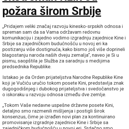
požara širom Srbije
„Pridajem veliki značaj razvoju kinesko-srpskih odnosa i
spreman sam da sa Vama održavam redovnu
komunikaciju i zajedno vodimo izgradnju zajednice Kine i
Srbije sa zajedničkom budućnošću u novoj eri ka
postizanju više dostignuća, kako bismo još više doprineli
blagostanju naroda naših dveju zemalja“, naveo je Si u
pismu, saopštila je Služba za saradnju s medijima
predsednika Republike.
Istakao je da Orden prijateljstva Narodne Republike Kine
koji je Vučiću uručio tokom posete Kini, predstavlja znak
dugogodišnjeg i dubokog prijateljstva i svedočanstvo je
o iskoraku u razvoju odnosa između dve zemlje.
„Tokom Vaše nedavne uspešne državne posete Kini,
detaljno smo razmenili mišljenja i postigli širok
konsenzus, čime je izrađen novi plan za kontinuirano
promovisanje izgradnje zajednice Kine i Srbije sa
zajedničkom budućnošću u novoj eri. Srdačno smo