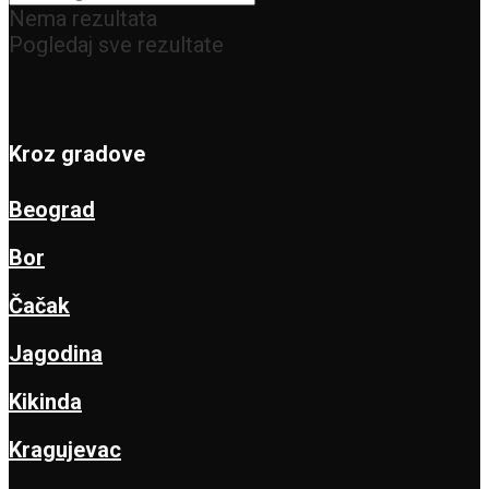
Nema rezultata
Pogledaj sve rezultate
Kroz gradove
Beograd
Bor
Čačak
Jagodina
Kikinda
Kragujevac