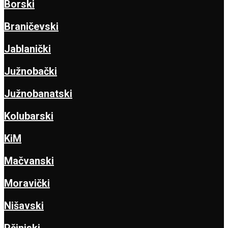
Borski
Braničevski
Jablanički
Južnobački
Južnobanatski
Kolubarski
KiM
Mačvanski
Moravički
Nišavski