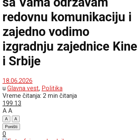
sa Vama održavam
redovnu komunikaciju i
zajedno vodimo
izgradnju zajednice Kine
i Srbije
18.06.2026
u
Glavna vest
,
Politika
Vreme čitanja: 2 min čitanja
199
13
A
A
A
A
Poništi
0