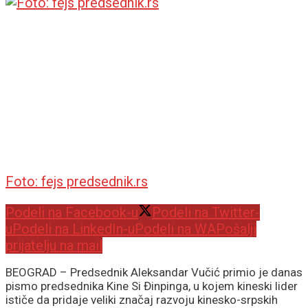
Foto: fejs predsednik.rs
Podeli na Facebook-u
Podeli na Twitter-
u
Podeli na LinkedIn-u
Podeli na WA
Pošalji
prijatelju na mail
BEOGRAD – Predsednik Aleksandar Vučić primio je danas
pismo predsednika Kine Si Đinpinga, u kojem kineski lider
ističe da pridaje veliki značaj razvoju kinesko-srpskih