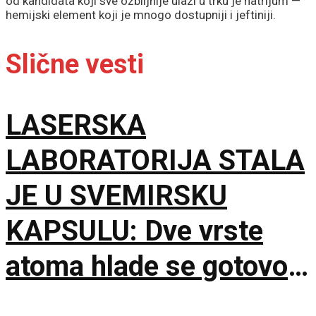
od kandidata koji sve ozbiljnije ulazi u trku je natrijum —
hemijski element koji je mnogo dostupniji i jeftiniji.
Slične vesti
LASERSKA
LABORATORIJA STALA
JE U SVEMIRSKU
KAPSULU: Dve vrste
atoma hlade se gotovo
do apsolutne nule