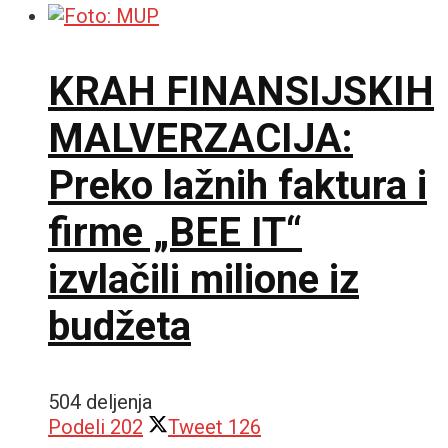
KRAH FINANSIJSKIH
MALVERZACIJA:
Preko lažnih faktura i
firme „BEE IT“
izvlačili milione iz
budžeta
504 deljenja
Podeli
202
Tweet
126