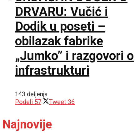
DRVARU: Vučić i
Dodik u poseti –
obilazak fabrike
„Jumko” i razgovori o
infrastrukturi
143 deljenja
Podeli
57
Tweet
36
Najnovije