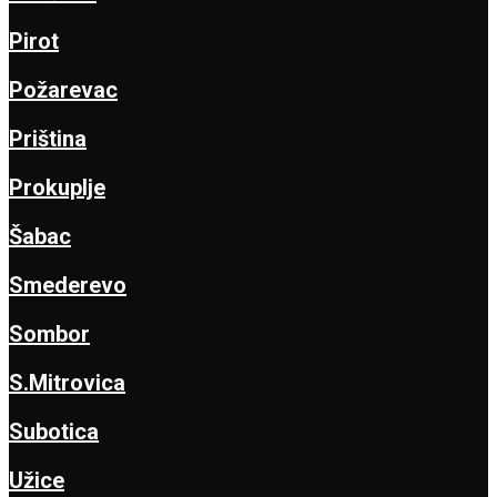
Pirot
Požarevac
Priština
Prokuplje
Šabac
Smederevo
Sombor
S.Mitrovica
Subotica
Užice