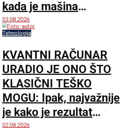
kada je mašina
pogrešila
03.08.2026
Tehnologija
KVANTNI RAČUNAR
URADIO JE ONO ŠTO
KLASIČNI TEŠKO
MOGU: Ipak, najvažnije
je kako je rezultat
proveren
02.08.2026