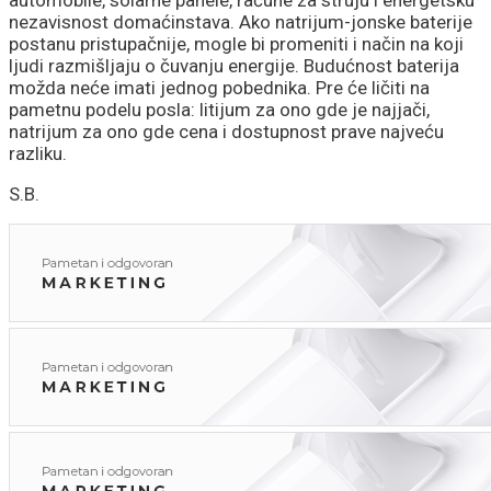
nezavisnost domaćinstava. Ako natrijum-jonske baterije
postanu pristupačnije, mogle bi promeniti i način na koji
ljudi razmišljaju o čuvanju energije. Budućnost baterija
možda neće imati jednog pobednika. Pre će ličiti na
pametnu podelu posla: litijum za ono gde je najjači,
natrijum za ono gde cena i dostupnost prave najveću
razliku.
S.B.