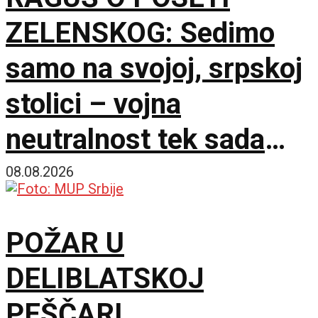
ZELENSKOG: Sedimo
samo na svojoj, srpskoj
stolici – vojna
neutralnost tek sada
dobija na značaju
08.08.2026
POŽAR U
DELIBLATSKOJ
PEŠČARI