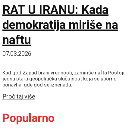
RAT U IRANU: Kada
demokratija miriše na
naftu
07.03.2026
Kad god Zapad brani vrednosti, zamiriše nafta Postoji
jedna stara geopolitička slučajnost koja se uporno
ponavlja: gde god se iznenada...
Details
Pročitaj više
Popularno