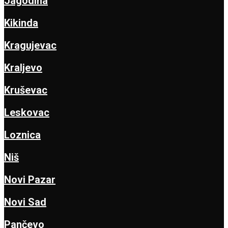
Jagodina
Kikinda
Kragujevac
Kraljevo
Kruševac
Leskovac
Loznica
Niš
Novi Pazar
Novi Sad
Pančevo