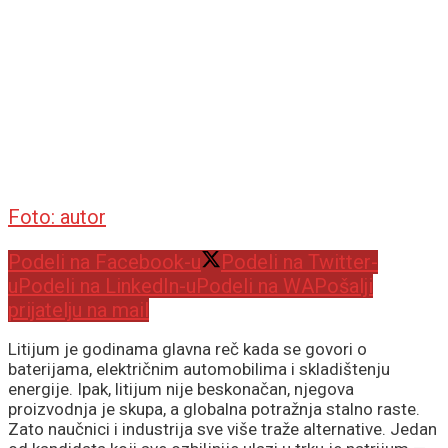
Foto: autor
Podeli na Facebook-u
Podeli na Twitter-
u
Podeli na LinkedIn-u
Podeli na WA
Pošalji
prijatelju na mail
Litijum je godinama glavna reč kada se govori o
baterijama, električnim automobilima i skladištenju
energije. Ipak, litijum nije beskonačan, njegova
proizvodnja je skupa, a globalna potražnja stalno raste.
Zato naučnici i industrija sve više traže alternative. Jedan