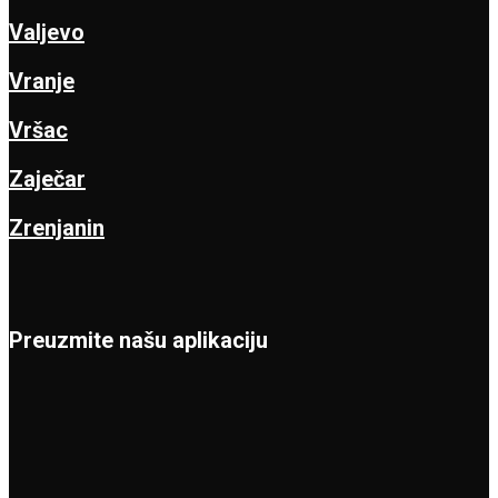
Valjevo
Vranje
Vršac
Zaječar
Zrenjanin
Preuzmite našu aplikaciju