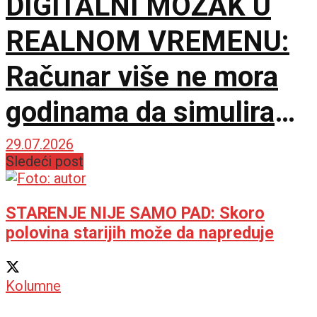
DIGITALNI MOZAK U
REALNOM VREMENU:
Računar više ne mora
godinama da simulira
nekoliko sekundi
29.07.2026
Sledeći post
STARENJE NIJE SAMO PAD: Skoro
polovina starijih može da napreduje
Kolumne