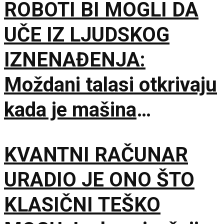
ROBOTI BI MOGLI DA
UČE IZ LJUDSKOG
IZNENAĐENJA:
Moždani talasi otkrivaju
kada je mašina
pogrešila
KVANTNI RAČUNAR
URADIO JE ONO ŠTO
KLASIČNI TEŠKO