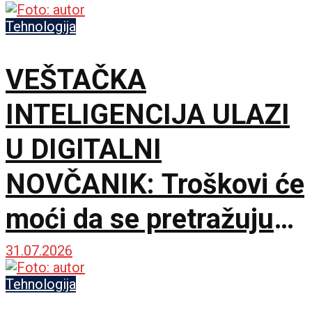
Tehnologija
VEŠTAČKA
INTELIGENCIJA ULAZI
U DIGITALNI
NOVČANIK: Troškovi će
moći da se pretražuju
običnim pitanjem
31.07.2026
Tehnologija