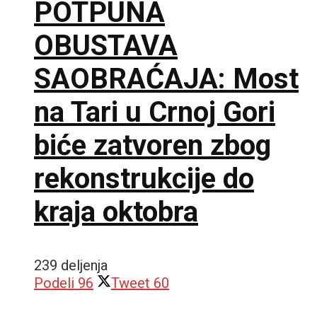
POTPUNA
OBUSTAVA
SAOBRAĆAJA: Most
na Tari u Crnoj Gori
biće zatvoren zbog
rekonstrukcije do
kraja oktobra
239 deljenja
Podeli
96
Tweet
60