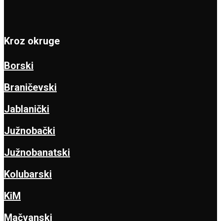
Kroz okruge
Borski
Braničevski
Jablanički
Južnobački
Južnobanatski
Kolubarski
KiM
Mačvanski