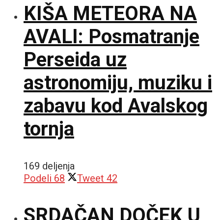
KIŠA METEORA NA
AVALI: Posmatranje
Perseida uz
astronomiju, muziku i
zabavu kod Avalskog
tornja
169 deljenja
Podeli
68
Tweet
42
SRDAČAN DOČEK U