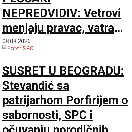
NEPREDVIDIV: Vetrovi
menjaju pravac, vatra
zahvatila oko 1.500
08.08.2026
hektara
SUSRET U BEOGRADU:
Stevandić sa
patrijarhom Porfirijem o
sabornosti, SPC i
očuvanju porodičnih