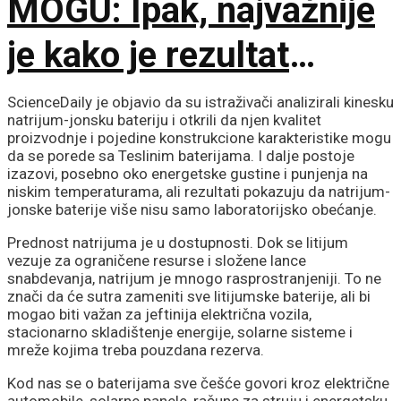
MOGU: Ipak, najvažnije
je kako je rezultat
proveren
ScienceDaily je objavio da su istraživači analizirali kinesku
natrijum-jonsku bateriju i otkrili da njen kvalitet
proizvodnje i pojedine konstrukcione karakteristike mogu
da se porede sa Teslinim baterijama. I dalje postoje
izazovi, posebno oko energetske gustine i punjenja na
niskim temperaturama, ali rezultati pokazuju da natrijum-
jonske baterije više nisu samo laboratorijsko obećanje.
Prednost natrijuma je u dostupnosti. Dok se litijum
vezuje za ograničene resurse i složene lance
snabdevanja, natrijum je mnogo rasprostranjeniji. To ne
znači da će sutra zameniti sve litijumske baterije, ali bi
mogao biti važan za jeftinija električna vozila,
stacionarno skladištenje energije, solarne sisteme i
mreže kojima treba pouzdana rezerva.
Kod nas se o baterijama sve češće govori kroz električne
automobile, solarne panele, račune za struju i energetsku