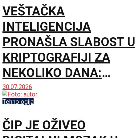
VEŠTAČKA
INTELIGENCIJA
PRONAŠLA SLABOST U
KRIPTOGRAFIJI ZA
NEKOLIKO DANA:
Lozinke nisu probijene,
30.07.2026
ali upozorenje je
Tehnologija
ozbiljno
ČIP JE OŽIVEO