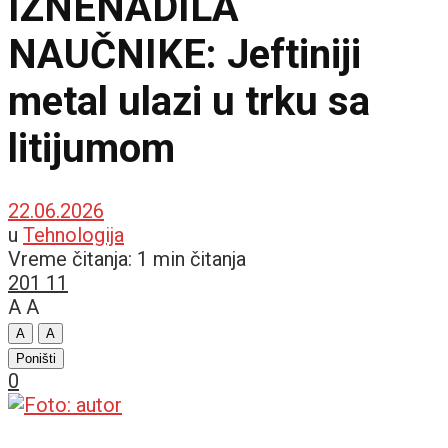
IZNENADILA
NAUČNIKE: Jeftiniji
metal ulazi u trku sa
litijumom
22.06.2026
u
Tehnologija
Vreme čitanja: 1 min čitanja
201
11
A
A
A
A
Poništi
0