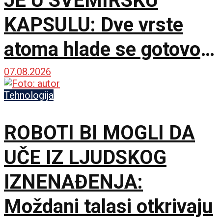
JE U SVEMIRSKU
KAPSULU: Dve vrste
atoma hlade se gotovo
do apsolutne nule
07.08.2026
Tehnologija
ROBOTI BI MOGLI DA
UČE IZ LJUDSKOG
IZNENAĐENJA:
Moždani talasi otkrivaju