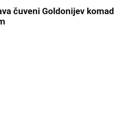
ava čuveni Goldonijev komad
om