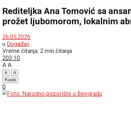
Rediteljka Ana Tomović sa ansa
prožet ljubomorom, lokalnim ab
26.05.2026
u
Događaji
Vreme čitanja: 2 min čitanja
203
10
A
A
A
A
Poništi
0