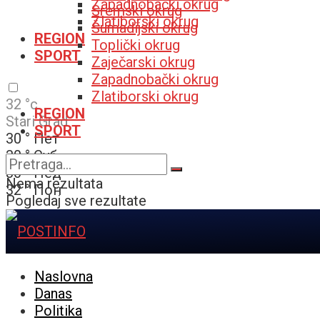
Zapadnobački okrug
Sremski okrug
Zlatiborski okrug
Šumadijski okrug
REGION
Toplički okrug
SPORT
Zaječarski okrug
Zapadnobački okrug
Zlatiborski okrug
32
°c
REGION
Stari Grad
SPORT
30
°
Пет
30
°
Суб
30
°
Нед
Nema rezultata
32
°
Пон
Pogledaj sve rezultate
Naslovna
Danas
Politika