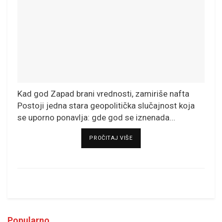
Kad god Zapad brani vrednosti, zamiriše nafta
Postoji jedna stara geopolitička slučajnost koja
se uporno ponavlja: gde god se iznenada...
DETAILS
PROČITAJ VIŠE
Popularno