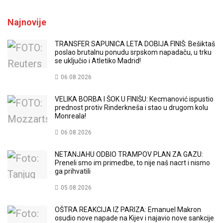
Najnovije
TRANSFER SAPUNICA LETA DOBIJA FINIŠ: Bešiktaš
poslao brutalnu ponudu srpskom napadaču, u trku
se uključio i Atletiko Madrid!
06.08.2026
VELIKA BORBA I ŠOK U FINIŠU: Kecmanović ispustio
prednost protiv Rinderkneša i stao u drugom kolu
Monreala!
06.08.2026
NETANJAHU ODBIO TRAMPOV PLAN ZA GAZU:
Preneli smo im primedbe, to nije naš nacrt i nismo
ga prihvatili
05.08.2026
OŠTRA REAKCIJA IZ PARIZA: Emanuel Makron
osudio nove napade na Kijev i najavio nove sankcije