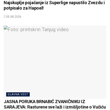
Najskuplje pojačanje iz Superlige napustilo Zvezdu i
potpisalo za Hapoel!
05.08.2026
GLAVNA VEST
JASNA PORUKA BRNABIĆ ZVANIČNIKU IZ
SARAJEVA: Rasturene sve laži i izmišljotine o Vučiću