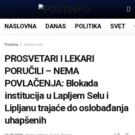
NASLOVNA
DANAS
POLITIKA
SVET
Početna
Glavna vest
PROSVETARI I LEKARI
PORUČILI – NEMA
POVLAČENJA: Blokada
institucija u Lapljem Selu i
Lipljanu trajaće do oslobađanja
uhapšenih
A