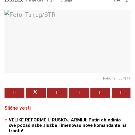
26.05.2026
Vreme čitanja: 2 min čitanja
A
Foto: Tanjug/STR
Slične vesti
VELIKE REFORME U RUSKOJ ARMIJI: Putin objedinio
sve pozadinske službe i imenovao nove komandante na
frontu!