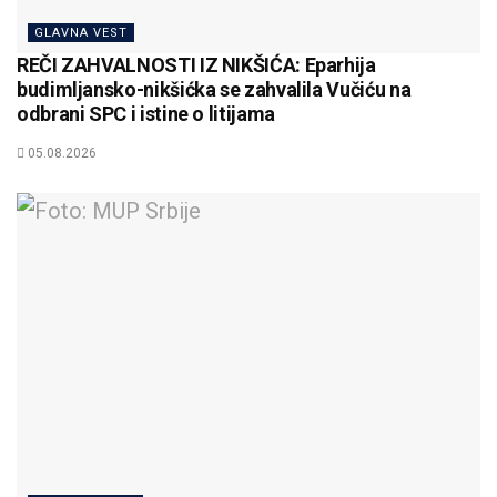
GLAVNA VEST
REČI ZAHVALNOSTI IZ NIKŠIĆA: Eparhija
budimljansko-nikšićka se zahvalila Vučiću na
odbrani SPC i istine o litijama
05.08.2026