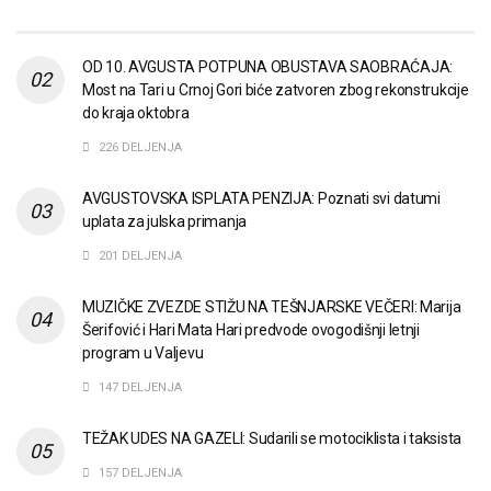
OD 10. AVGUSTA POTPUNA OBUSTAVA SAOBRAĆAJA:
Most na Tari u Crnoj Gori biće zatvoren zbog rekonstrukcije
do kraja oktobra
226 DELJENJA
AVGUSTOVSKA ISPLATA PENZIJA: Poznati svi datumi
uplata za julska primanja
201 DELJENJA
MUZIČKE ZVEZDE STIŽU NA TEŠNJARSKE VEČERI: Marija
Šerifović i Hari Mata Hari predvode ovogodišnji letnji
program u Valjevu
147 DELJENJA
TEŽAK UDES NA GAZELI: Sudarili se motociklista i taksista
157 DELJENJA