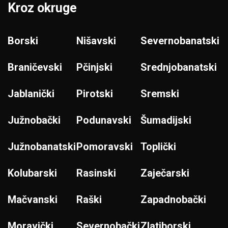
Kroz okruge
Borski
Nišavski
Severnobanatski
Braničevski
Pčinjski
Srednjobanatski
Jablanički
Pirotski
Sremski
Južnobački
Podunavski
Šumadijski
Južnobanatski
Pomoravski
Toplički
Kolubarski
Rasinski
Zaječarski
Mačvanski
Raški
Zapadnobački
Moravički
Severnobački
Zlatiborski