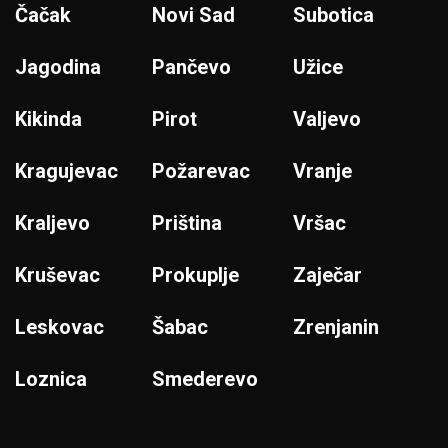
Čačak
Novi Sad
Subotica
Jagodina
Pančevo
Užice
Kikinda
Pirot
Valjevo
Kragujevac
Požarevac
Vranje
Kraljevo
Priština
Vršac
Kruševac
Prokuplje
Zaječar
Leskovac
Šabac
Zrenjanin
Loznica
Smederevo