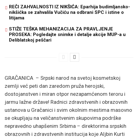
REČI ZAHVALNOSTI IZ NIKŠIĆA: Eparhija budimljansko-
nikšićka se zahvalila Vučiću na odbrani SPC i istine o
litijama
STIŽE TEŠKA MEHANIZACIJA ZA PRAVLJENJE
PROSEKA: Pogledajte snimke i detalje akcije MUP-a u
Deliblatskoj peščari
GRAČANICA – Srpski narod na svetoj kosmetskoj
zemlji već peti dan zaredom pruža herojski,
dostojanstven i miran otpor nezapamćenom teroru i
jarmu lažne države! Radnici zdravstvenih i obrazovnih
ustanova u Gračanici i svim okolnim mestima masovno
se okupljaju na veličanstvenim skupovima podrške
nepravedno uhapšenim Srbima – direktorima srpskih
obrazovnih i zdravstvenih institucija koje Aljbin Kurti