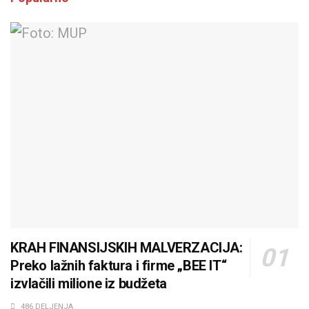
KRAH FINANSIJSKIH MALVERZACIJA:
Preko lažnih faktura i firme „BEE IT“
izvlačili milione iz budžeta
486 DELJENJA