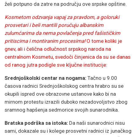
želi potpuno da zatre na području ove srpske opštine.
Kosmetom odzvanja vapaj za pravdom, a goloruki
prosvetari i beli mantili poručuju albanskim
zulumćarima da nema povlačenja pred fašističkim
pritiscima i montiranim procesima!
O tome koliki je
gnev, ali i čelična odlučnost srpskog naroda na
centralnom Kosmetu, svedoči činjenica da su se danas
od ranog jutra podigle sve ključne institucije:
Srednjoškolski centar na nogama:
Tačno u 9.00
časova radnici Srednjoškolskog centra hrabro su se
okupili ispred ove obrazovne ustanove kako bi na
mirnom protestu izrazili duboko nezadovoljstvo zbog
sramnog hapšenja sedmorice svojih sunarodnika.
Bratska podrška sa istoka:
Da naši sunarodnici nisu
sami, dokazale su i kolege prosvetni radnici iz junačkog