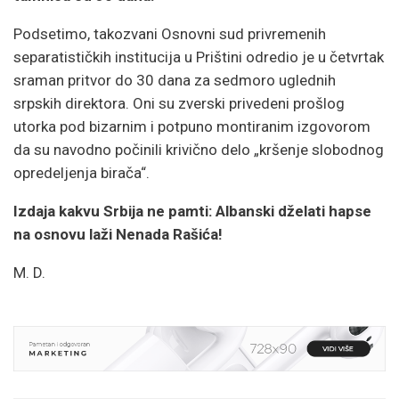
Podsetimo, takozvani Osnovni sud privremenih
separatističkih institucija u Prištini odredio je u četvrtak
sraman pritvor do 30 dana za sedmoro uglednih
srpskih direktora. Oni su zverski privedeni prošlog
utorka pod bizarnim i potpuno montiranim izgovorom
da su navodno počinili krivično delo „kršenje slobodnog
opredeljenja birača“.
Izdaja kakvu Srbija ne pamti: Albanski dželati hapse
na osnovu laži Nenada Rašića!
M. D.