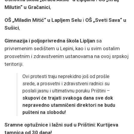
Milutin“ u Gračanici
,
OŠ „Miladin Mitić“ u Lapljem Selu
i
OŠ „Sveti Sava“ u
Sušici
,
Gimnazija i poljoprivredna škola Lipljan
sa
privremenim sedištem u Lepini, kao i u svim ostalim
prosvetnim i zdravstvenim ustanovama na ovoj srpskoj
teritoriji.
Ovi protesti traju neprekidno još od prošle
srede, a prosvetni i zdravstveni radnici su
poslali jasnu i ultimativnu poruku Prištini –
skupovi će trajati svakoga dana sve dok
nepravedno utamničeni direktori ne budu
pušteni na slobodu!
Sramne optužnice i lažni sud u Prištini: Kurtijeva
tamnica od 30 dana!