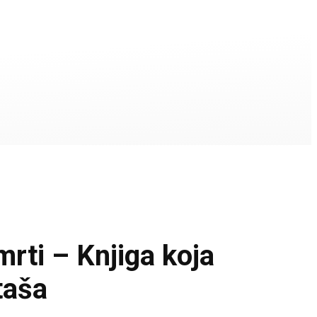
ti – Knjiga koja
taša