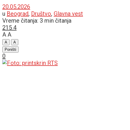
20.05.2026
u
Beograd
,
Društvo
,
Glavna vest
Vreme čitanja: 3 min čitanja
215
4
A
A
A
A
Poništi
0