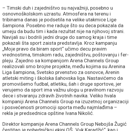
– Timski duh i zajedništvo su najvažniji, posebno u
osnovnoškolskom uzrastu. Atmosfera na terenu i
tribinama danas je podsetila na velike utakmice Lige
šampiona. Posebno me raduje što su deca pokazala da
umeju da budu tim i kada rezultat nije na njihovoj strani.
Navijali su i bodrili jedni druge do samog kraja i time
pokazali šta sport zaista predstavlja. Kroz kampanju
„Moje pravo da biram sport“ učimo decu pravim
vrednostima, timskom radu, zajedništvu, poštovanju i fer-
pleju. Zajedno sa kompanijom Arena Channels Group
realizovali smo brojne projekte, među kojima su Arenina
Liga šampiona, Svetsko prvenstvo za osnovce, Arenin
atletski miting i školska šahovska liga. Nastavićemo da
promovišemo fudbal, atletiku, šah i druge sportove, jer
verujemo da sport ima važnu ulogu u pravilnom razvoju
dece i stvaranju zdravih životnih navika. Veliko hvala
kompaniji Arena Channels Group na izuzetnoj organizaciji
i posvećenosti promociji sporta među najmlađima –
rekla je predsednica opštine Ivana Nikolić.
Direktor kompanije Arena Channels Group Nebojša Žugić
čestitao je pobedničkoj ekipi OŠ „Vuk Karadžić“, kao i