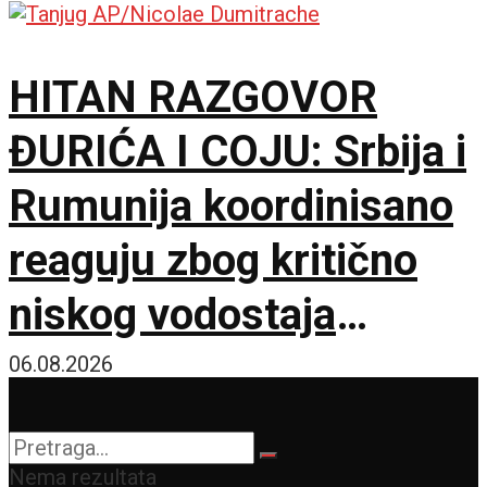
HITAN RAZGOVOR
ĐURIĆA I COJU: Srbija i
Rumunija koordinisano
reaguju zbog kritično
niskog vodostaja
Dunava
06.08.2026
Nema rezultata