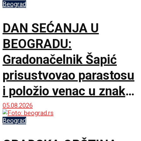
Beograd
DAN SEĆANJA U
BEOGRADU:
Gradonačelnik Šapić
prisustvovao parastosu
i položio venac u znak
sećanja na krajiške
05.08.2026
žrtve
Beograd