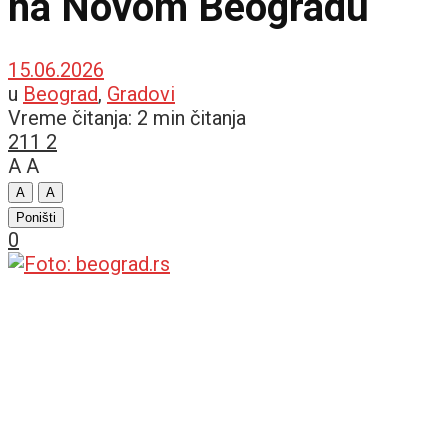
na Novom Beogradu
15.06.2026
u
Beograd
,
Gradovi
Vreme čitanja: 2 min čitanja
211
2
A
A
A
A
Poništi
0