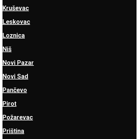
Kruševac
Leskovac
Loznica
Niš
Novi Pazar
Novi Sad
Pančevo
Pirot
Požarevac
Priština