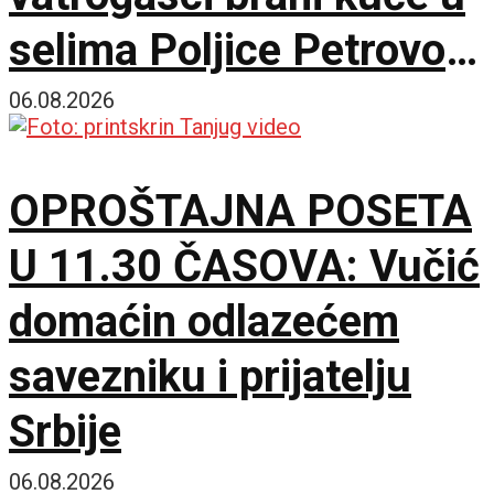
selima Poljice Petrovo i
Marići
06.08.2026
OPROŠTAJNA POSETA
U 11.30 ČASOVA: Vučić
domaćin odlazećem
savezniku i prijatelju
Srbije
06.08.2026