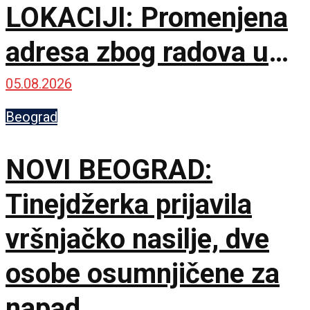
LOKACIJI: Promenjena
adresa zbog radova u
Karaburmi
05.08.2026
Beograd
NOVI BEOGRAD:
Tinejdžerka prijavila
vršnjačko nasilje, dve
osobe osumnjičene za
napad