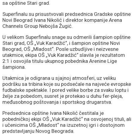
sa opštine Stari grad.
Superfinalu su prisustvovali predsednica Gradske opštine
Novi Beograd Ivana Nikolić i direktor kompanije Arena
Channels Group Nebojša Žugić.
U velikom Superfinalu snage su odmerili šampion opštine
Stari grad, OŠ „Vuk Karadžić“, i šampion opštine Novi
Beograd, OŠ „Mladost“. Posle uzbudljive i neizvesne
utakmice, ekipa OŠ „Vuk Karadžić“ slavila je rezultatom
2:1 i osvojila titulu ukupnog pobednika Arenine Lige
šampiona.
Utakmica je odigrana u sjajnoj atmosferi, uz veliku
podršku sa tribina koje su podsećale na najveće evropske
fudbalske spektakle. I pored velike borbe za svaku loptu i
želje za pobedom, susret je protekao u duhu fer-pleja,
međusobnog poštovanja i sportskog drugarstva.
Predsednica opštine Ivana Nikolić čestitala je
pobedničkoj ekipi OŠ „Vuk Karadžić“ na osvojenoj tituli, ali
i učenicima OŠ „Mladost“ na izuzetnoj igri i dostojnom
predstavljanju Novog Beograda.