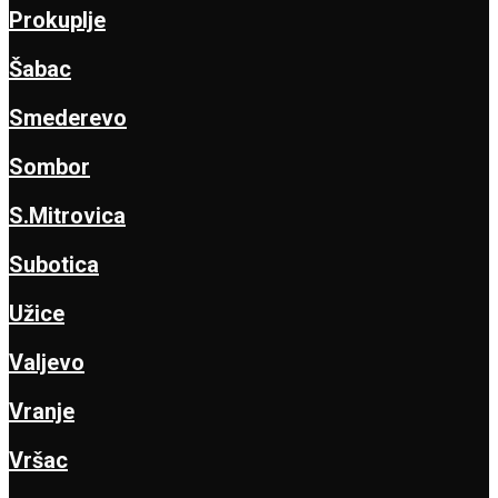
Prokuplje
Šabac
Smederevo
Sombor
S.Mitrovica
Subotica
Užice
Valjevo
Vranje
Vršac