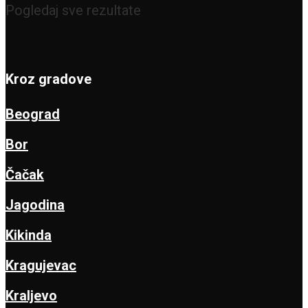
Pogledaj sve rezultate
Kroz gradove
Beograd
Bor
Čačak
Jagodina
Kikinda
Kragujevac
Kraljevo