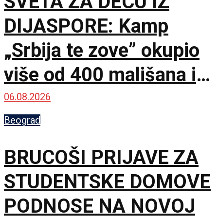
SVETA ZA DECU IZ
DIJASPORE: Kamp
„Srbija te zove” okupio
više od 400 mališana iz
17 zemalja
06.08.2026
Beograd
BRUCOŠI PRIJAVE ZA
STUDENTSKE DOMOVE
PODNOSE NA NOVOJ