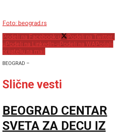
Foto: beograd.rs
Podeli na Facebook-u
Podeli na Twitter-
u
Podeli na LinkedIn-u
Podeli na WA
Pošalji
prijatelju na mail
BEOGRAD –
Slične vesti
BEOGRAD CENTAR
SVETA ZA DECU IZ