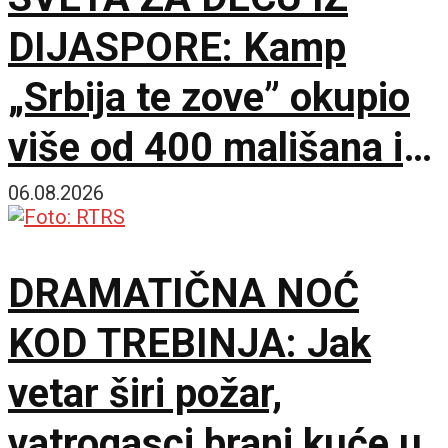
DIJASPORE: Kamp
„Srbija te zove” okupio
više od 400 mališana iz
17 zemalja
06.08.2026
DRAMATIČNA NOĆ
KOD TREBINJA: Jak
vetar širi požar,
vatrogasci brani kuće u