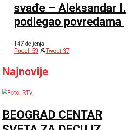
svađe – Aleksandar I.
podlegao povredama
147 deljenja
Podeli
59
Tweet
37
Najnovije
BEOGRAD CENTAR
SVETA ZA DECU IZ