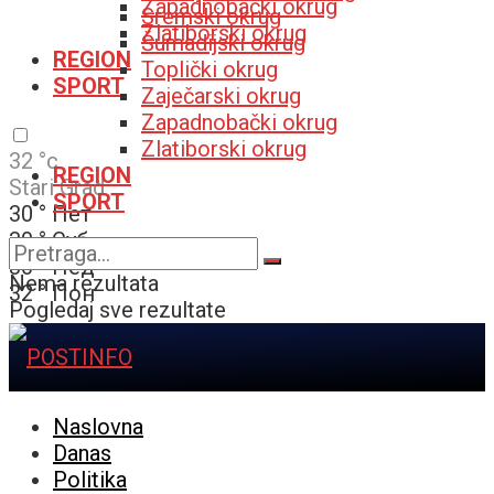
Zapadnobački okrug
Sremski okrug
Zlatiborski okrug
Šumadijski okrug
REGION
Toplički okrug
SPORT
Zaječarski okrug
Zapadnobački okrug
Zlatiborski okrug
32
°c
REGION
Stari Grad
SPORT
30
°
Пет
30
°
Суб
30
°
Нед
Nema rezultata
32
°
Пон
Pogledaj sve rezultate
Naslovna
Danas
Politika