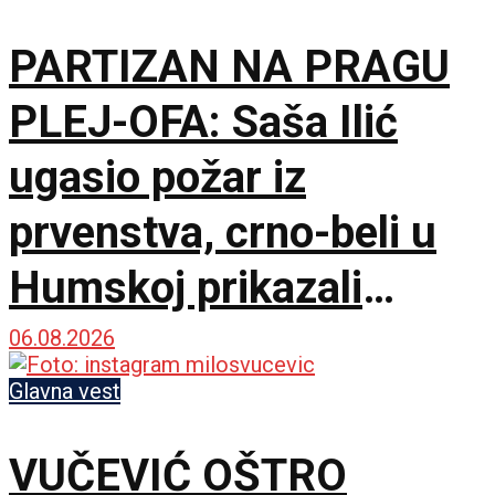
PARTIZAN NA PRAGU
PLEJ-OFA: Saša Ilić
ugasio požar iz
prvenstva, crno-beli u
Humskoj prikazali
najboljih sat vremena u
06.08.2026
sezoni!
Glavna vest
VUČEVIĆ OŠTRO