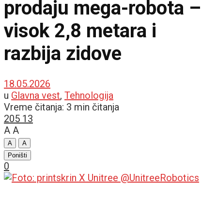
prodaju mega-robota –
visok 2,8 metara i
razbija zidove
18.05.2026
u
Glavna vest
,
Tehnologija
Vreme čitanja: 3 min čitanja
205
13
A
A
A
A
Poništi
0