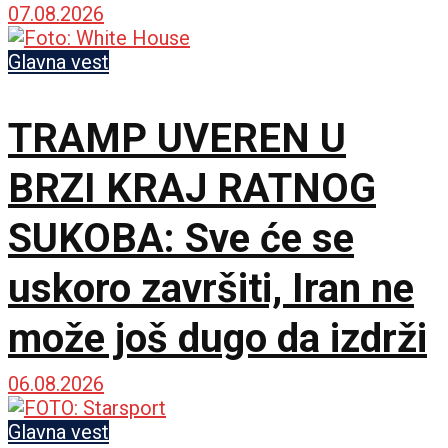
ubačena i tri helikoptera
07.08.2026
Glavna vest
TRAMP UVEREN U
BRZI KRAJ RATNOG
SUKOBA: Sve će se
uskoro završiti, Iran ne
može još dugo da izdrži
06.08.2026
Glavna vest