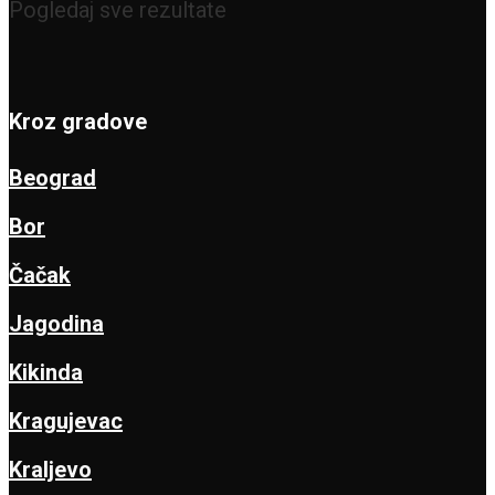
Pogledaj sve rezultate
Kroz gradove
Beograd
Bor
Čačak
Jagodina
Kikinda
Kragujevac
Kraljevo