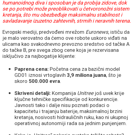
humanoidnog diva i sposoban je da probija zidove, dok
se po potrebi može preoblikovati u četvoronožni sistem
kretanja, što mu obezbeđuje maksimalnu stabilnost i
savladavanje izuzetno zahtevnih, strmih i neravnih terena.
Evropski mediji, predvođeni mrežom
Euronews
, ističu da
je malo verovatno da ćemo ove robote uskoro viđati na
ulicama kao svakodnevno prevozno sredstvo od tačke A
do tačke B, pre svega zbog cene koja je rezervisana
isključivo za najbogatije klijente:
Paprena cena:
Početna cena za bazični model
GD01 iznosi vrtoglavih
3,9 miliona juana
, što je
skoro
500.000 evra
.
Skriveni detalji:
Kompanija
Unitree
još uvek krije
ključne tehničke specifikacije od konkurencije.
Javnosti tako i dalje nisu poznati podaci o
kapacitetu i trajanju baterije, maksimalnoj brzini
kretanja, nosivosti hidrauličnih ruku, kao ni ukupnoj
operativnoj autonomiji rada sa jednim punjenjem.