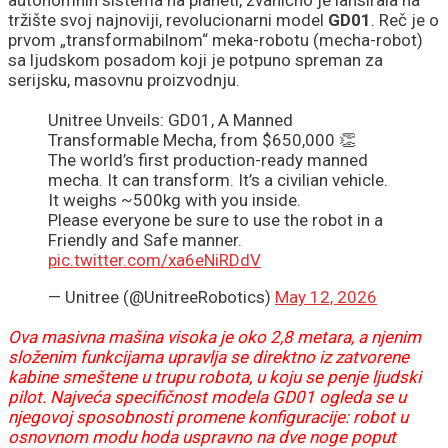
autonomnih sistema na planeti, zvanično je lansirala na
tržište svoj najnoviji, revolucionarni model
GD01
. Reč je o
prvom „transformabilnom“ meka-robotu (mecha-robot)
sa ljudskom posadom koji je potpuno spreman za
serijsku, masovnu proizvodnju.
Unitree Unveils: GD01, A Manned
Transformable Mecha, from $650,000 👏
The world’s first production-ready manned
mecha. It can transform. It’s a civilian vehicle.
It weighs ~500kg with you inside.
Please everyone be sure to use the robot in a
Friendly and Safe manner.
pic.twitter.com/xa6eNiRDdV
— Unitree (@UnitreeRobotics)
May 12, 2026
Ova masivna mašina visoka je oko 2,8 metara, a njenim
složenim funkcijama upravlja se direktno iz zatvorene
kabine smeštene u trupu robota, u koju se penje ljudski
pilot. Najveća specifičnost modela GD01 ogleda se u
njegovoj sposobnosti promene konfiguracije: robot u
osnovnom modu hoda uspravno na dve noge poput