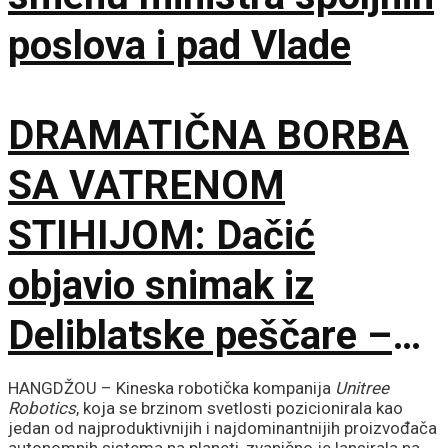
poslova i pad Vlade
DRAMATIČNA BORBA
SA VATRENOM
STIHIJOM: Dačić
objavio snimak iz
Deliblatske peščare –
ubačena i tri helikoptera
HANGDŽOU – Kineska robotička kompanija
Unitree
Robotics
, koja se brzinom svetlosti pozicionirala kao
jedan od najproduktivnijih i najdominantnijih proizvođača