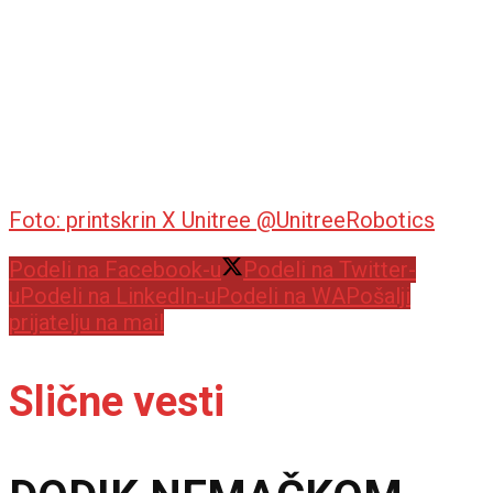
Foto: printskrin X Unitree @UnitreeRobotics
Podeli na Facebook-u
Podeli na Twitter-
u
Podeli na LinkedIn-u
Podeli na WA
Pošalji
prijatelju na mail
Slične vesti