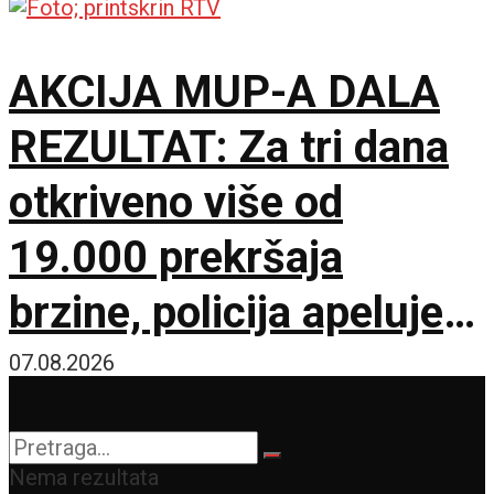
AKCIJA MUP-A DALA
REZULTAT: Za tri dana
otkriveno više od
19.000 prekršaja
brzine, policija apeluje
na vozače pred burni
07.08.2026
vikend
Nema rezultata