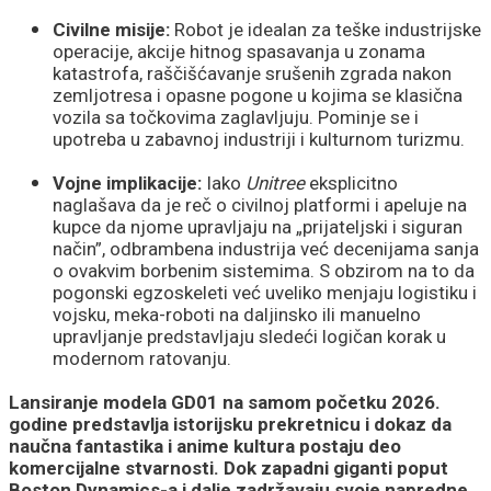
Civilne misije:
Robot je idealan za teške industrijske
operacije, akcije hitnog spasavanja u zonama
katastrofa, raščišćavanje srušenih zgrada nakon
zemljotresa i opasne pogone u kojima se klasična
vozila sa točkovima zaglavljuju. Pominje se i
upotreba u zabavnoj industriji i kulturnom turizmu.
Vojne implikacije:
Iako
Unitree
eksplicitno
naglašava da je reč o civilnoj platformi i apeluje na
kupce da njome upravljaju na „prijateljski i siguran
način”, odbrambena industrija već decenijama sanja
o ovakvim borbenim sistemima. S obzirom na to da
pogonski egzoskeleti već uveliko menjaju logistiku i
vojsku, meka-roboti na daljinsko ili manuelno
upravljanje predstavljaju sledeći logičan korak u
modernom ratovanju.
Lansiranje modela GD01 na samom početku 2026.
godine predstavlja istorijsku prekretnicu i dokaz da
naučna fantastika i anime kultura postaju deo
komercijalne stvarnosti. Dok zapadni giganti poput
Boston Dynamics-a i dalje zadržavaju svoje napredne