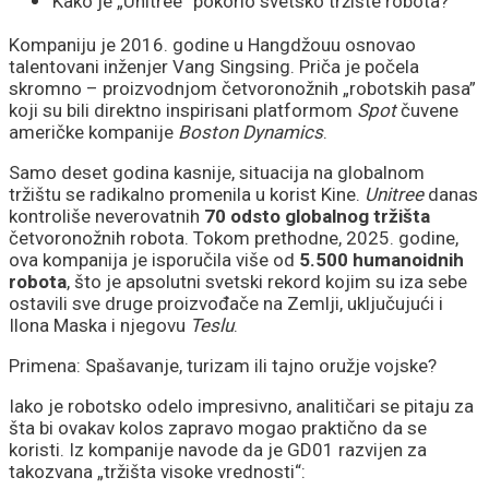
Kako je „Unitree“ pokorio svetsko tržište robota?
Kompaniju je 2016. godine u Hangdžouu osnovao
talentovani inženjer Vang Singsing. Priča je počela
skromno – proizvodnjom četvoronožnih „robotskih pasa”
koji su bili direktno inspirisani platformom
Spot
čuvene
američke kompanije
Boston Dynamics
.
Samo deset godina kasnije, situacija na globalnom
tržištu se radikalno promenila u korist Kine.
Unitree
danas
kontroliše neverovatnih
70 odsto globalnog tržišta
četvoronožnih robota. Tokom prethodne, 2025. godine,
ova kompanija je isporučila više od
5.500 humanoidnih
robota
, što je apsolutni svetski rekord kojim su iza sebe
ostavili sve druge proizvođače na Zemlji, uključujući i
Ilona Maska i njegovu
Teslu
.
Primena: Spašavanje, turizam ili tajno oružje vojske?
Iako je robotsko odelo impresivno, analitičari se pitaju za
šta bi ovakav kolos zapravo mogao praktično da se
koristi. Iz kompanije navode da je GD01 razvijen za
takozvana „tržišta visoke vrednosti“: