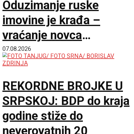
Oduzimanje ruske
imovine je krađa –
vraćanje novca
omogućilo bi mir u
07.08.2026
Ukrajini
REKORDNE BROJKE U
SRPSKOJ: BDP do kraja
godine stiže do
neverovatnih 20