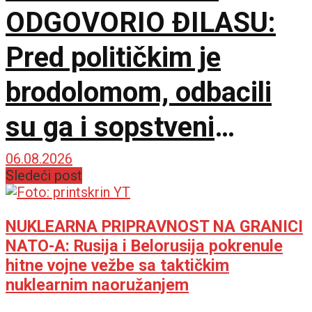
ODGOVORIO ĐILASU:
Pred političkim je
brodolomom, odbacili
su ga i sopstveni
saborci
06.08.2026
Sledeći post
NUKLEARNA PRIPRAVNOST NA GRANICI
NATO-A: Rusija i Belorusija pokrenule
hitne vojne vežbe sa taktičkim
nuklearnim naoružanjem