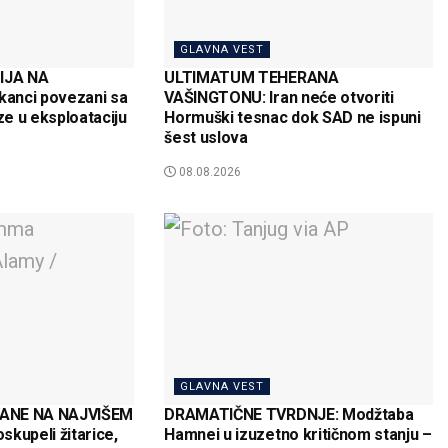
GLAVNA VEST
IJA NA
ULTIMATUM TEHERANA
anci povezani sa
VAŠINGTONU: Iran neće otvoriti
e u eksploataciju
Hormuški tesnac dok SAD ne ispuni
šest uslova
08.08.2026
GLAVNA VEST
ANE NA NAJVIŠEM
DRAMATIČNE TVRDNJE: Modžtaba
kupeli žitarice,
Hamnei u izuzetno kritičnom stanju –