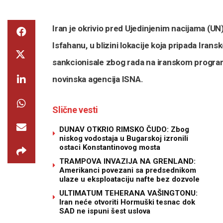
Iran je okrivio pred Ujedinjenim nacijama (U
Isfahanu, u blizini lokacije koja pripada Ir
sankcionisale zbog rada na iranskom programu
novinska agencija ISNA.
Slične vesti
DUNAV OTKRIO RIMSKO ČUDO: Zbog
niskog vodostaja u Bugarskoj izronili
ostaci Konstantinovog mosta
TRAMPOVA INVAZIJA NA GRENLAND:
Amerikanci povezani sa predsednikom
ulaze u eksploataciju nafte bez dozvole
ULTIMATUM TEHERANA VAŠINGTONU:
Iran neće otvoriti Hormuški tesnac dok
SAD ne ispuni šest uslova