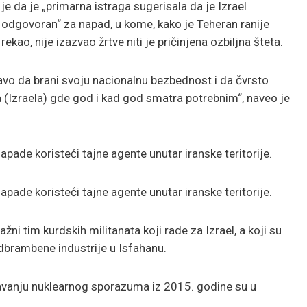
je da je „primarna istraga sugerisala da je Izrael
odgovoran“ za napad, u kome, kako je Teheran ranije
rekao, nije izazvao žrtve niti je pričinjena ozbiljna šteta.
ravo da brani svoju nacionalnu bezbednost i da čvrsto
 (Izraela) gde god i kad god smatra potrebnim“, naveo je
napade koristeći tajne agente unutar iranske teritorije.
napade koristeći tajne agente unutar iranske teritorije.
žni tim kurdskih militanata koji rade za Izrael, a koji su
 odbrambene industrije u Isfahanu.
ljavanju nuklearnog sporazuma iz 2015. godine su u