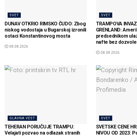
SVET
SVET
DUNAV OTKRIO RIMSKO ČUDO: Zbog
TRAMPOVA INVAZ
niskog vodostaja u Bugarskoj izronili
GRENLAND: Amerik
ostaci Konstantinovog mosta
predsednikom ulaz
nafte bez dozvole
08.08.2026
08.08.2026
GLAVNA VEST
SVET
TEHERAN PORUČUJE TRAMPU:
SVETSKE CENE HR
Velajati pozvao na odlazak stranih
NIVOU OD 2023: Pos