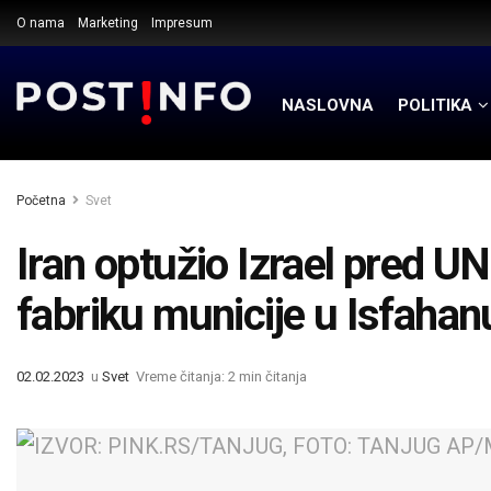
O nama
Marketing
Impresum
NASLOVNA
POLITIKA
Početna
Svet
Iran optužio Izrael pred U
fabriku municije u Isfahan
02.02.2023
u
Svet
Vreme čitanja: 2 min čitanja