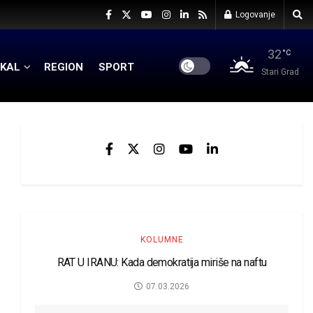
Logovanje
32
°C
KAL
REGION
SPORT
Stari Grad
KOLUMNE
RAT U IRANU: Kada demokratija miriše na naftu
07.03.2026