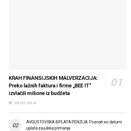
KRAH FINANSIJSKIH MALVERZACIJA:
Preko lažnih faktura i firme „BEE IT“
izvlačili milione iz budžeta
504 DELJENJA
AVGUSTOVSKA ISPLATA PENZIJA: Poznati svi datumi
uplata za julska primanja