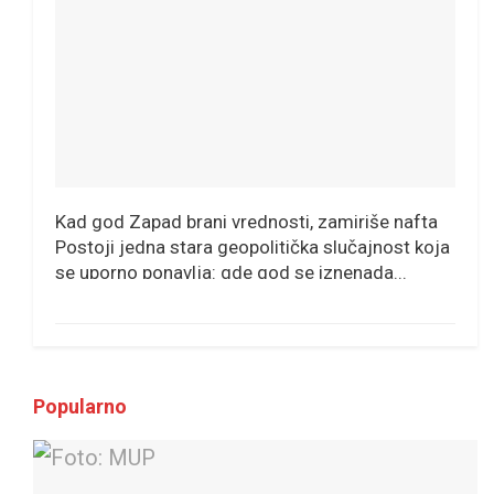
Kad god Zapad brani vrednosti, zamiriše nafta
Postoji jedna stara geopolitička slučajnost koja
se uporno ponavlja: gde god se iznenada...
Popularno