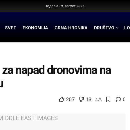
Недеља - 9. август 2026.
SVET
EKONOMIJA
CRNA HRONIKA
DRUŠTVO
LO
N za napad dronovima na
u
207
13
A
0
A