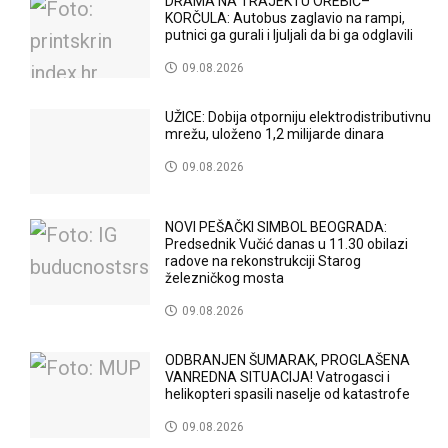
DRAMA NA TRAJEKTU OREBIĆ–
KORČULA: Autobus zaglavio na rampi,
putnici ga gurali i ljuljali da bi ga odglavili
09.08.2026
UŽICE: Dobija otporniju elektrodistributivnu
mrežu, uloženo 1,2 milijarde dinara
09.08.2026
NOVI PEŠAČKI SIMBOL BEOGRADA:
Predsednik Vučić danas u 11.30 obilazi
radove na rekonstrukciji Starog
železničkog mosta
09.08.2026
ODBRANJEN ŠUMARAK, PROGLAŠENA
VANREDNA SITUACIJA! Vatrogasci i
helikopteri spasili naselje od katastrofe
09.08.2026