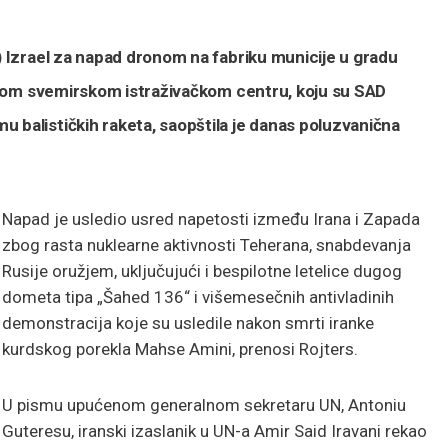
N) Izrael za napad dronom na fabriku municije u gradu
anskom svemirskom istraživačkom centru, koju su SAD
 balističkih raketa, saopštila je danas poluzvanična
Napad je usledio usred napetosti između Irana i Zapada
zbog rasta nuklearne aktivnosti Teherana, snabdevanja
Rusije oružjem, uključujući i bespilotne letelice dugog
dometa tipa „Šahed 136“ i višemesečnih antivladinih
demonstracija koje su usledile nakon smrti iranke
kurdskog porekla Mahse Amini, prenosi Rojters.
U pismu upućenom generalnom sekretaru UN, Antoniu
Guteresu, iranski izaslanik u UN-a Amir Said Iravani rekao