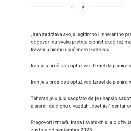
„Iran zadržava svoje legitimno i inherentno p
odgovori na svaku pretnju cionističkog režima
Iravani u pismu upućenom Guteresu.
Iran je u prošlosti optuživao Izrael da planira 
Iran je u prošlosti optuživao Izrael da planira 
Teheran je u julu saopštio da je uhapsio sabota
planirali da dignu u vazduh „osetljivi“ centar
Pregovori između Irana i svetskih sila o oživ
zastoju od septembra 2023.