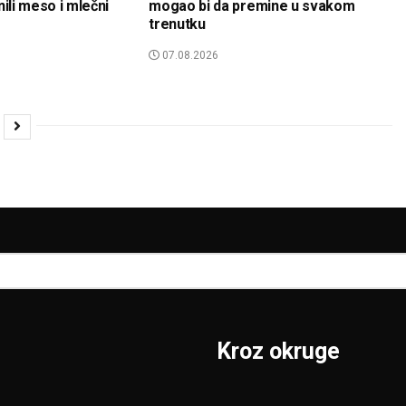
inili meso i mlečni
mogao bi da premine u svakom
trenutku
07.08.2026
Kroz okruge