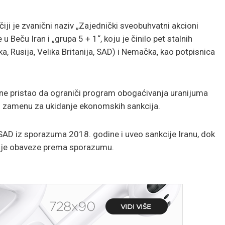
i je zvanični naziv „Zajednički sveobuhvatni akcioni
u Beču Iran i „grupa 5 + 1“, koju je činilo pet stalnih
, Rusija, Velika Britanija, SAD) i Nemačka, kao potpisnica
ne pristao da ograniči program obogaćivanja uranijuma
u zamenu za ukidanje ekonomskih sankcija.
AD iz sporazuma 2018. godine i uveo sankcije Iranu, dok
oje obaveze prema sporazumu.