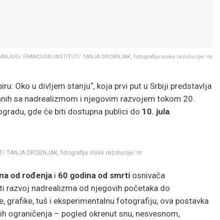
ANJUG/ FRANCUSKI INSTITUT/ TANJA DROBNJAK, fotografija niske rezolucije/ nr
ru: Oko u divljem stanju“, koja prvi put u Srbiji predstavlja
zanih sa nadrealizmom i njegovim razvojem tokom 20.
ogradu, gde će biti dostupna publici do
10. jula
.
TANJA DROBNJAK, fotografija niske rezolucije/ nr
na od rođenja
i
60 godina od smrti
osnivača
ati razvoj nadrealizma od njegovih početaka do
e, grafike, tuš i eksperimentalnu fotografiju, ova postavka
ih ograničenja – pogled okrenut snu, nesvesnom,