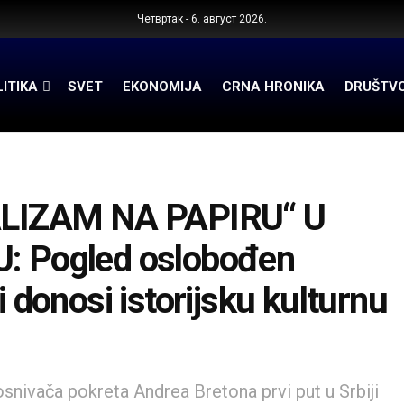
Четвртак - 6. август 2026.
ITIKA
SVET
EKONOMIJA
CRNA HRONIKA
DRUŠTV
LIZAM NA PAPIRU“ U
 Pogled oslobođen
i donosi istorijsku kulturnu
snivača pokreta Andrea Bretona prvi put u Srbiji