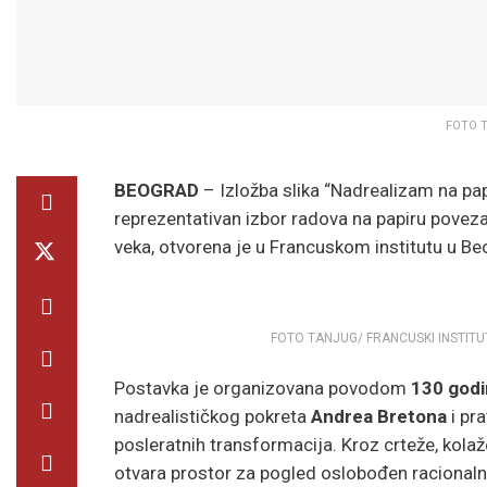
FOTO T
BEOGRAD
– Izložba slika “Nadrealizam na papi
reprezentativan izbor radova na papiru pove
veka, otvorena je u Francuskom institutu u Be
FOTO TANJUG/ FRANCUSKI INSTITUT/ 
Postavka je organizovana povodom
130 godi
nadrealističkog pokreta
Andrea Bretona
i pr
posleratnih transformacija. Kroz crteže, kolaž
otvara prostor za pogled oslobođen racionaln