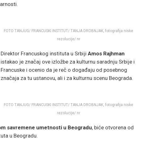
arnosti.
FOTO TANJUG/ FRANCUSKI INSTITUT/ TANJA DROBNJAK, fotografija niske
rezolucije/ nr
Direktor Francuskog instituta u Srbiji
Amos Rajhman
istakao je značaj ove izložbe za kulturnu saradnju Srbije i
Francuske i ocenio da je reč o događaju od posebnog
značaja za tu ustanovu, ali i za kulturnu scenu Beograda.
FOTO TANJUG/ FRANCUSKI INSTITUT/ TANJA DROBNJAK, fotografija niske
rezolucije/ nr
m savremene umetnosti u Beogradu
, biće otvorena od
tuta u Beogradu.