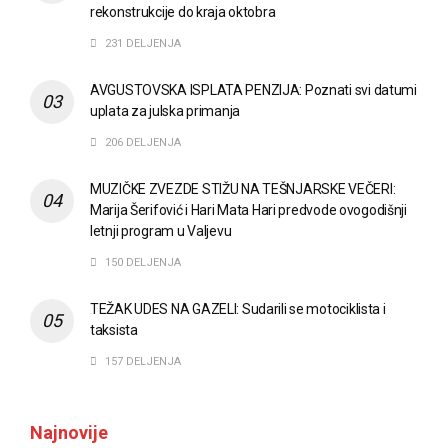
rekonstrukcije do kraja oktobra
231 DELJENJA
AVGUSTOVSKA ISPLATA PENZIJA: Poznati svi datumi
uplata za julska primanja
206 DELJENJA
MUZIČKE ZVEZDE STIŽU NA TEŠNJARSKE VEČERI:
Marija Šerifović i Hari Mata Hari predvode ovogodišnji
letnji program u Valjevu
150 DELJENJA
TEŽAK UDES NA GAZELI: Sudarili se motociklista i
taksista
157 DELJENJA
Najnovije