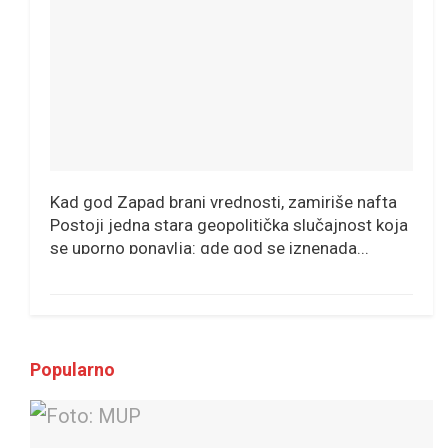
Kad god Zapad brani vrednosti, zamiriše nafta
Postoji jedna stara geopolitička slučajnost koja
se uporno ponavlja: gde god se iznenada...
Popularno