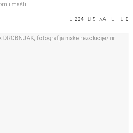
om i mašti
204
9
A
0
A