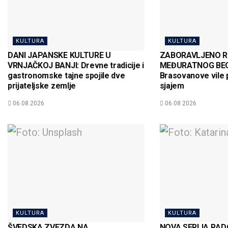
KULTURA
KULTURA
DANI JAPANSKE KULTURE U
ZABORAVLJENO R
VRNJAČKOJ BANJI: Drevne tradicije i
MEĐURATNOG BEO
gastronomske tajne spojile dve
Brasovanove vile 
prijateljske zemlje
sjajem
06.08.2026
06.08.2026
KULTURA
KULTURA
ŠVEDSKA ZVEZDA NA
NOVA SERIJA RAD