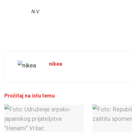
N.V.
nikea
Pročitaj na istu temu