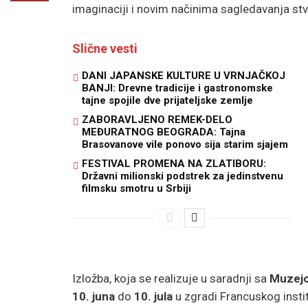
imaginaciji i novim načinima sagledavanja stv
Slične vesti
DANI JAPANSKE KULTURE U VRNJAČKOJ
BANJI: Drevne tradicije i gastronomske
tajne spojile dve prijateljske zemlje
ZABORAVLJENO REMEK-DELO
MEĐURATNOG BEOGRADA: Tajna
Brasovanove vile ponovo sija starim sjajem
FESTIVAL PROMENA NA ZLATIBORU:
Državni milionski podstrek za jedinstvenu
filmsku smotru u Srbiji
Izložba, koja se realizuje u saradnji sa
Muzejo
10. juna
do
10. jula
u zgradi Francuskog insti