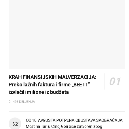
KRAH FINANSIJSKIH MALVERZACIJA:
Preko lažnih faktura i firme „BEE IT“
izvlačili milione iz budžeta
496 DELJENJA
OD 10. AVGUSTA POTPUNA OBUSTAVA SAOBRAĆAJA:
Most na Tari u Crnoj Gori biće zatvoren zbog