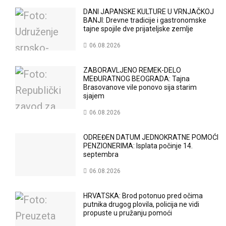
DANI JAPANSKE KULTURE U VRNJAČKOJ
BANJI: Drevne tradicije i gastronomske
tajne spojile dve prijateljske zemlje
06.08.2026
ZABORAVLJENO REMEK-DELO
MEĐURATNOG BEOGRADA: Tajna
Brasovanove vile ponovo sija starim
sjajem
06.08.2026
ODREĐEN DATUM JEDNOKRATNE POMOĆI
PENZIONERIMA: Isplata počinje 14.
septembra
06.08.2026
HRVATSKA: Brod potonuo pred očima
putnika drugog plovila, policija ne vidi
propuste u pružanju pomoći