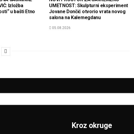
Ć: Izložba
UMETNOST: Skulpturni eksperiment
sti“ u bašti Etno
Jovane Dončić otvorio vrata novog
salona na Kalemegdanu
05.08.2026
Kroz okruge