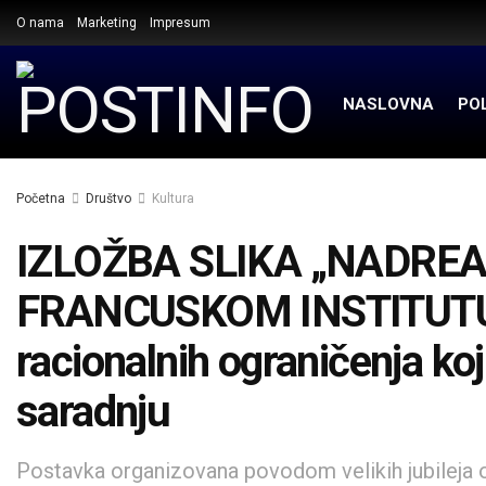
O nama
Marketing
Impresum
NASLOVNA
POL
Početna
Društvo
Kultura
IZLOŽBA SLIKA „NADREA
FRANCUSKOM INSTITUTU:
racionalnih ograničenja koj
saradnju
Postavka organizovana povodom velikih jubileja o