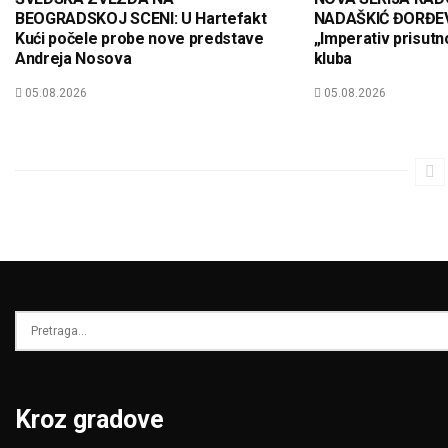
BEOGRADSKOJ SCENI: U Hartefakt
NADAŠKIĆ ĐORĐEVI
Kući počele probe nove predstave
„Imperativ prisutno
Andreja Nosova
kluba
05.08.2026
05.08.2026
Kroz gradove