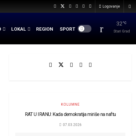
Logovanje
32
°C
O
LOKAL
REGION
SPORT
Stari Grad
KOLUMNE
RAT U IRANU: Kada demokratija miriše na naftu
07.03.2026