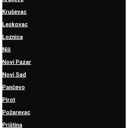
Kruševac
Leskovac
Loznica
Niš
Novi Pazar
Novi Sad
Pančevo
Pirot
Požarevac
Priština