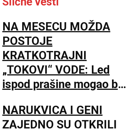
Slične vesti
NA MESECU MOŽDA
POSTOJE
KRATKOTRAJNI
„TOKOVI“ VODE: Led
ispod prašine mogao bi
povremeno da se istopi
NARUKVICA I GENI
ZAJEDNO SU OTKRILI