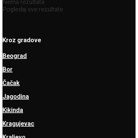
Nema rezultata
Pogledaj sve rezultate
Kroz gradove
Beograd
Bor
Čačak
Jagodina
Kikinda
Kragujevac
Kraljevo