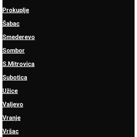
Prokuplje
Šabac
Smederevo
Sombor
S.Mitrovica
Subotica
Užice
Valjevo
Vranje
Vršac