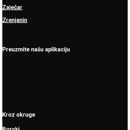
Zaječar
Zrenjanin
Preuzmite našu aplikaciju
Kroz okruge
Borski