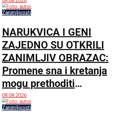
povremeno da se istopi
08.08.2026
Zanimljivosti
NARUKVICA I GENI
ZAJEDNO SU OTKRILI
ZANIMLJIV OBRAZAC:
Promene sna i kretanja
mogu prethoditi
depresiji
08.08.2026
Zanimljivosti