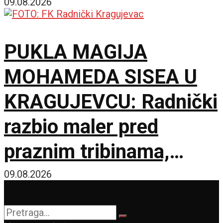
09.08.2026
PUKLA MAGIJA
MOHAMEDA SISEA U
KRAGUJEVCU: Radnički
razbio maler pred
praznim tribinama,
Zemun pao na sparnom
09.08.2026
Čika Dači!