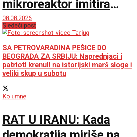
mikroreaktor imitira
živu ćeliju
08.08.2026
Sledeći post
SA PETROVARADINA PEŠICE DO
BEOGRADA ZA SRBIJU: Naprednjaci i
patrioti krenuli na istorijski marš sloge i
veliki skup u subotu
Kolumne
RAT U IRANU: Kada
demokratija miriše na