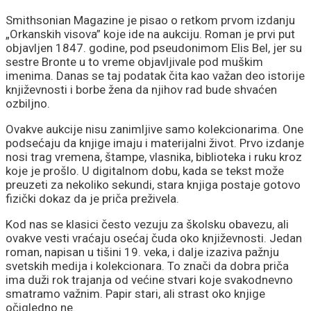
Smithsonian Magazine je pisao o retkom prvom izdanju
„Orkanskih visova” koje ide na aukciju. Roman je prvi put
objavljen 1847. godine, pod pseudonimom Elis Bel, jer su
sestre Bronte u to vreme objavljivale pod muškim
imenima. Danas se taj podatak čita kao važan deo istorije
književnosti i borbe žena da njihov rad bude shvaćen
ozbiljno.
Ovakve aukcije nisu zanimljive samo kolekcionarima. One
podsećaju da knjige imaju i materijalni život. Prvo izdanje
nosi trag vremena, štampe, vlasnika, biblioteka i ruku kroz
koje je prošlo. U digitalnom dobu, kada se tekst može
preuzeti za nekoliko sekundi, stara knjiga postaje gotovo
fizički dokaz da je priča preživela.
Kod nas se klasici često vezuju za školsku obavezu, ali
ovakve vesti vraćaju osećaj čuda oko književnosti. Jedan
roman, napisan u tišini 19. veka, i dalje izaziva pažnju
svetskih medija i kolekcionara. To znači da dobra priča
ima duži rok trajanja od većine stvari koje svakodnevno
smatramo važnim. Papir stari, ali strast oko knjige
očigledno ne.