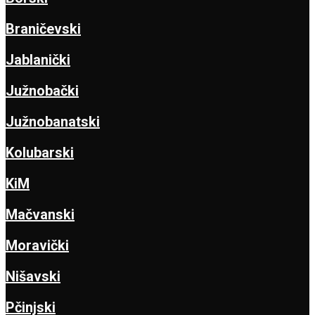
Braničevski
Jablanički
Južnobački
Južnobanatski
Kolubarski
KiM
Mačvanski
Moravički
Nišavski
Pčinjski