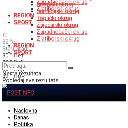
Zapadnobački okrug
Sremski okrug
Zlatiborski okrug
Šumadijski okrug
REGION
Toplički okrug
SPORT
Zaječarski okrug
Zapadnobački okrug
Zlatiborski okrug
32
°c
REGION
Stari Grad
SPORT
30
°
Пет
30
°
Суб
30
°
Нед
Nema rezultata
32
°
Пон
Pogledaj sve rezultate
Naslovna
Danas
Politika