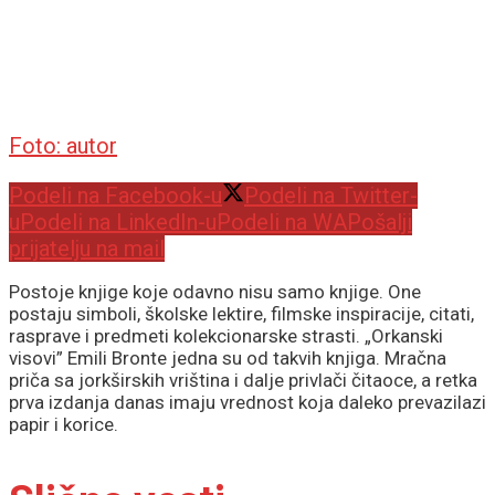
Foto: autor
Podeli na Facebook-u
Podeli na Twitter-
u
Podeli na LinkedIn-u
Podeli na WA
Pošalji
prijatelju na mail
Postoje knjige koje odavno nisu samo knjige. One
postaju simboli, školske lektire, filmske inspiracije, citati,
rasprave i predmeti kolekcionarske strasti. „Orkanski
visovi” Emili Bronte jedna su od takvih knjiga. Mračna
priča sa jorkširskih vriština i dalje privlači čitaoce, a retka
prva izdanja danas imaju vrednost koja daleko prevazilazi
papir i korice.