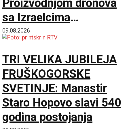
Proizvodnjom dronova
sa Izraelcima
postajemo vojna sila
09.08.2026
TRI VELIKA JUBILEJA
FRUŠKOGORSKE
SVETINJE: Manastir
Staro Hopovo slavi 540
godina postojanja