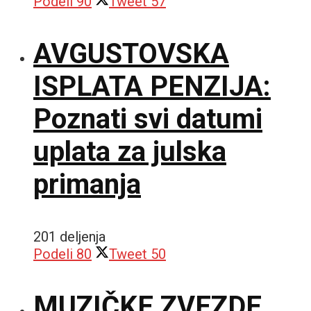
Podeli
90
Tweet
57
AVGUSTOVSKA
ISPLATA PENZIJA:
Poznati svi datumi
uplata za julska
primanja
201 deljenja
Podeli
80
Tweet
50
MUZIČKE ZVEZDE