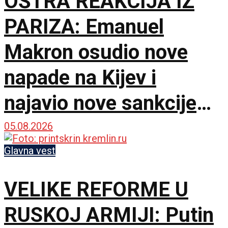
OŠTRA REAKCIJA IZ
PARIZA: Emanuel
Makron osudio nove
napade na Kijev i
najavio nove sankcije
protiv Rusije
05.08.2026
Glavna vest
VELIKE REFORME U
RUSKOJ ARMIJI: Putin