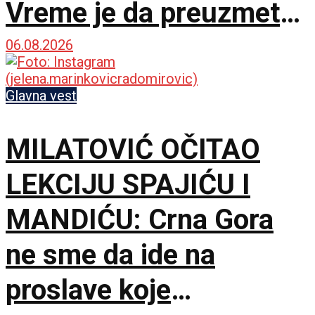
Vreme je da preuzmete
brigu o sopstvenoj
06.08.2026
bezbednosti
Glavna vest
MILATOVIĆ OČITAO
LEKCIJU SPAJIĆU I
MANDIĆU: Crna Gora
ne sme da ide na
proslave koje