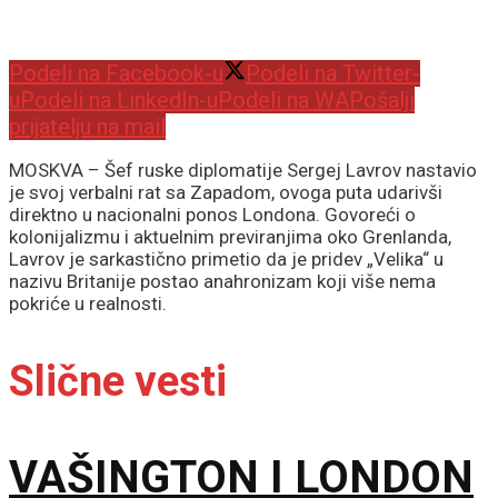
Podeli na Facebook-u
Podeli na Twitter-
u
Podeli na LinkedIn-u
Podeli na WA
Pošalji
prijatelju na mail
MOSKVA – Šef ruske diplomatije Sergej Lavrov nastavio
je svoj verbalni rat sa Zapadom, ovoga puta udarivši
direktno u nacionalni ponos Londona. Govoreći o
kolonijalizmu i aktuelnim previranjima oko Grenlanda,
Lavrov je sarkastično primetio da je pridev „Velika“ u
nazivu Britanije postao anahronizam koji više nema
pokriće u realnosti.
Slične vesti
VAŠINGTON I LONDON