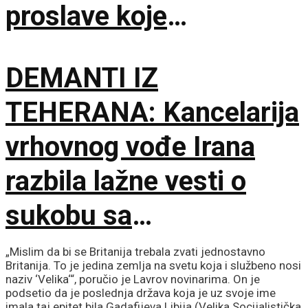
proslave koje
vaskrsavaju bol i
DEMANTI IZ
stradanje Srba
TEHERANA: Kancelarija
vrhovnog vođe Irana
razbila lažne vesti o
sukobu sa
predsednikom
„Mislim da bi se Britanija trebala zvati jednostavno
Britanija. To je jedina zemlja na svetu koja i službeno nosi
Pezeškijanom
naziv ‘Velika‘“, poručio je Lavrov novinarima. On je
podsetio da je poslednja država koja je uz svoje ime
imala taj epitet bila Gadafijeva Libija (Velika Socijalistička