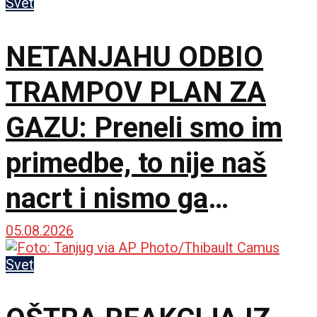
Svet
NETANJAHU ODBIO
TRAMPOV PLAN ZA
GAZU: Preneli smo im
primedbe, to nije naš
nacrt i nismo ga
prihvatili
05.08.2026
Svet