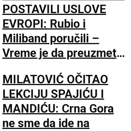
POSTAVILI USLOVE
EVROPI: Rubio i
Miliband poručili –
Vreme je da preuzmete
brigu o sopstvenoj
MILATOVIĆ OČITAO
bezbednosti
LEKCIJU SPAJIĆU I
MANDIĆU: Crna Gora
ne sme da ide na