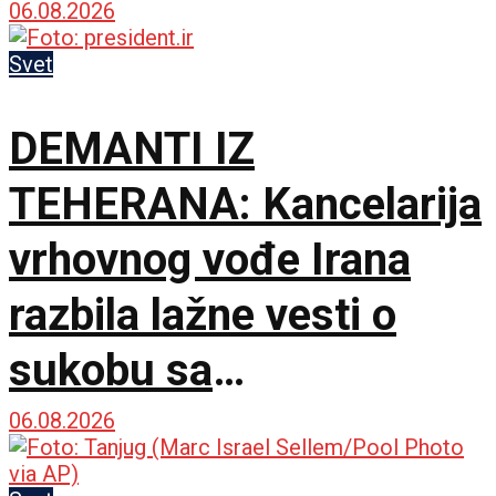
vaskrsavaju bol i
06.08.2026
stradanje Srba
Svet
DEMANTI IZ
TEHERANA: Kancelarija
vrhovnog vođe Irana
razbila lažne vesti o
sukobu sa
predsednikom
06.08.2026
Pezeškijanom