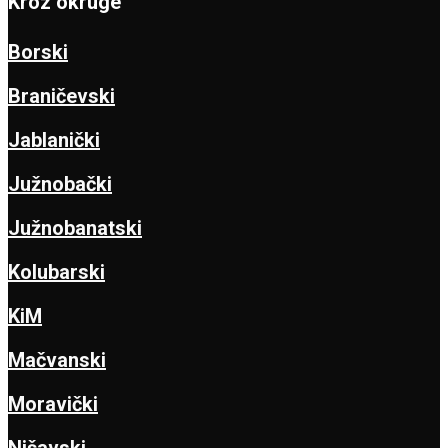
Kroz okruge
Borski
Braničevski
Jablanički
Južnobački
Južnobanatski
Kolubarski
KiM
Mačvanski
Moravički