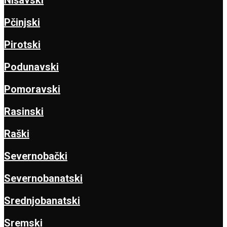
Nišavski
Pčinjski
Pirotski
Podunavski
Pomoravski
Rasinski
Raški
Severnobački
Severnobanatski
Srednjobanatski
Sremski