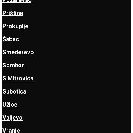
Priština
Prokuplje
Šabac
Smederevo
Sombor
S.Mitrovica
Subotica
Užice
Valjevo
Vranje