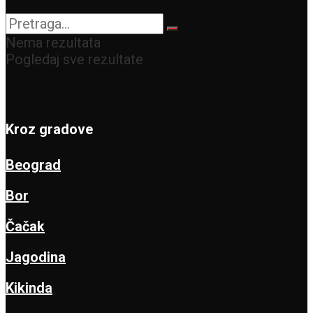
Nema rezultata
Pogledaj sve rezultate
Kroz gradove
Beograd
Bor
Čačak
Jagodina
Kikinda