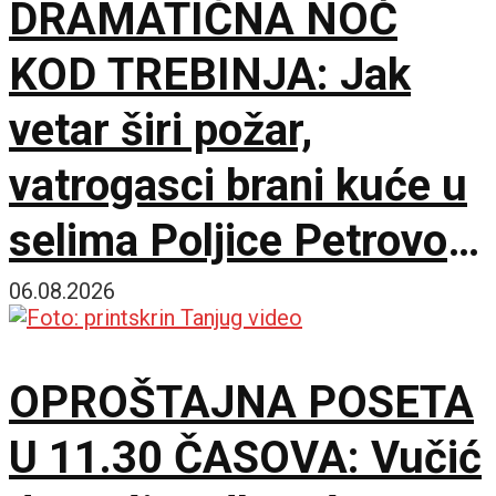
DRAMATIČNA NOĆ
KOD TREBINJA: Jak
vetar širi požar,
vatrogasci brani kuće u
selima Poljice Petrovo i
Marići
06.08.2026
OPROŠTAJNA POSETA
U 11.30 ČASOVA: Vučić