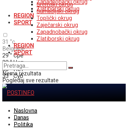
Zapadnobački okrug
Sremski okrug
Zlatiborski okrug
Šumadijski okrug
REGION
Toplički okrug
SPORT
Zaječarski okrug
Zapadnobački okrug
Zlatiborski okrug
31
°c
REGION
Belgrade
SPORT
29
°
Сре
32
°
Чет
33
°
Пет
Nema rezultata
33
°
Суб
Pogledaj sve rezultate
Naslovna
Danas
Politika