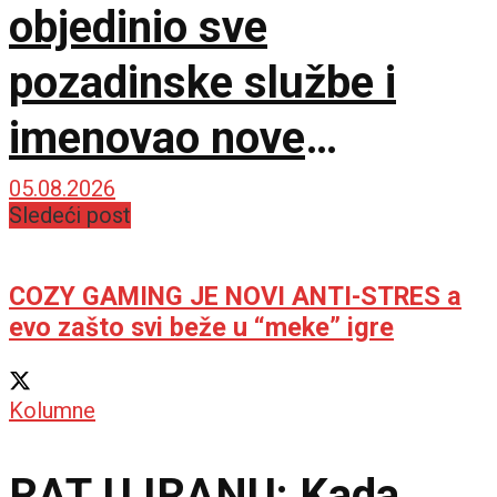
objedinio sve
pozadinske službe i
imenovao nove
komandante na frontu!
05.08.2026
Sledeći post
COZY GAMING JE NOVI ANTI-STRES a
evo zašto svi beže u “meke” igre
Kolumne
RAT U IRANU: Kada