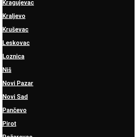
Kragujevac
Kraljevo
Kruševac
Leskovac
Loznica
Niš
Novi Pazar
Novi Sad
Pančevo
Pirot
Požarevac