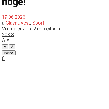
noge!
19.06.2026
u
Glavna vest
,
Sport
Vreme čitanja: 2 min čitanja
203
8
A
A
A
A
Poništi
0