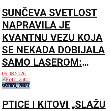
SUNČEVA SVETLOST
NAPRAVILA JE
KVANTNU VEZU KOJA
SE NEKADA DOBIJALA
SAMO LASEROM:
Eksperiment menja
09.08.2026
jednu staru
Zanimljivosti
pretpostavku
PTICE I KITOVI „SLAŽU