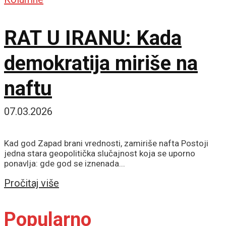
RAT U IRANU: Kada
demokratija miriše na
naftu
07.03.2026
Kad god Zapad brani vrednosti, zamiriše nafta Postoji
jedna stara geopolitička slučajnost koja se uporno
ponavlja: gde god se iznenada...
Details
Pročitaj više
Popularno