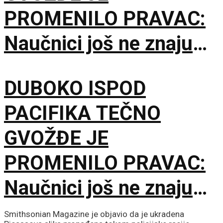
PROMENILO PRAVAC:
Naučnici još ne znaju
šta ga je nateralo da se
DUBOKO ISPOD
okrene
PACIFIKA TEČNO
GVOŽĐE JE
PROMENILO PRAVAC:
Naučnici još ne znaju
šta ga je nateralo da se
Smithsonian Magazine je objavio da je ukradena