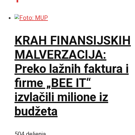
KRAH FINANSIJSKIH
MALVERZACIJA:
Preko lažnih faktura i
firme „BEE IT“
izvlačili milione iz
budžeta
504 deljenja