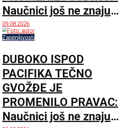
Naučnici još ne znaju
šta ga je nateralo da se
09.08.2026
okrene
Zanimljivosti
DUBOKO ISPOD
PACIFIKA TEČNO
GVOŽĐE JE
PROMENILO PRAVAC:
Naučnici još ne znaju