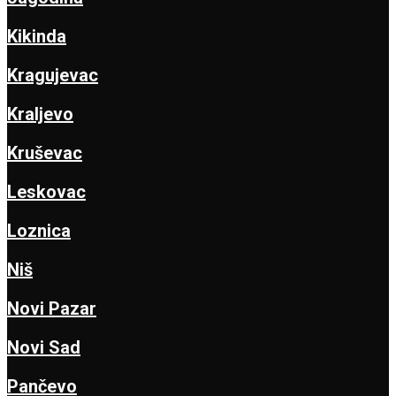
Kikinda
Kragujevac
Kraljevo
Kruševac
Leskovac
Loznica
Niš
Novi Pazar
Novi Sad
Pančevo