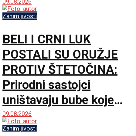
šta ga je nateralo da se
09.08.2026
okrene
Zanimljivosti
BELI I CRNI LUK
POSTALI SU ORUŽJE
PROTIV ŠTETOČINA:
Prirodni sastojci
uništavaju bube koje
napadaju pasulj
09.08.2026
Zanimljivosti