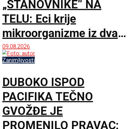
„STANOVNIKE“ NA
TELU: Eci krije
mikroorganizme iz dva
potpuno različita sveta
09.08.2026
Zanimljivosti
DUBOKO ISPOD
PACIFIKA TEČNO
GVOŽĐE JE
PROMENILO PRAVAC: