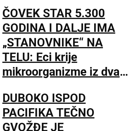
ČOVEK STAR 5.300
GODINA I DALJE IMA
„STANOVNIKE“ NA
TELU: Eci krije
mikroorganizme iz dva
potpuno različita sveta
DUBOKO ISPOD
PACIFIKA TEČNO
GVOŽĐE JE