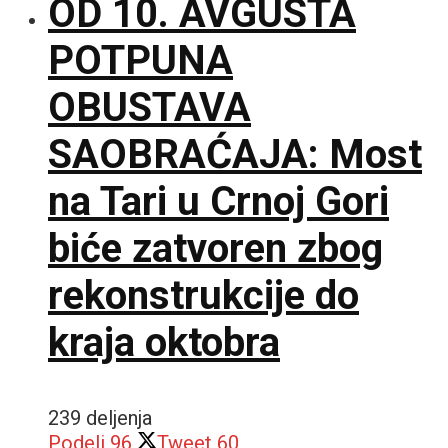
OD 10. AVGUSTA
POTPUNA
OBUSTAVA
SAOBRAĆAJA: Most
na Tari u Crnoj Gori
biće zatvoren zbog
rekonstrukcije do
kraja oktobra
239 deljenja
Podeli
96
Tweet
60