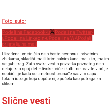
Foto: autor
Podeli na Facebook-u
Podeli na Twitter-
u
Podeli na LinkedIn-u
Podeli na WA
Pošalji
prijatelju na mail
Ukradena umetnička dela često nestanu u privatnim
zbirkama, skladištima ili kriminalnim kanalima u kojima im
se gubi trag. Zato svaka vest o povratku poznatog dela
deluje kao spoj detektivske priče i kulturne pravde. Još je
neobičnije kada se umetnost pronađe sasvim usput,
tokom istrage koja uopšte nije počela kao potraga za
slikom.
Slične vesti