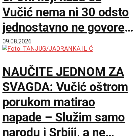
Vučić nema ni 30 odsto
jednostavno ne govore
istinu
09.08.2026
NAUČITE JEDNOM ZA
SVAGDA: Vučić oštrom
porukom matirao
napade – Služim samo
narodu i Srbiji, a ne