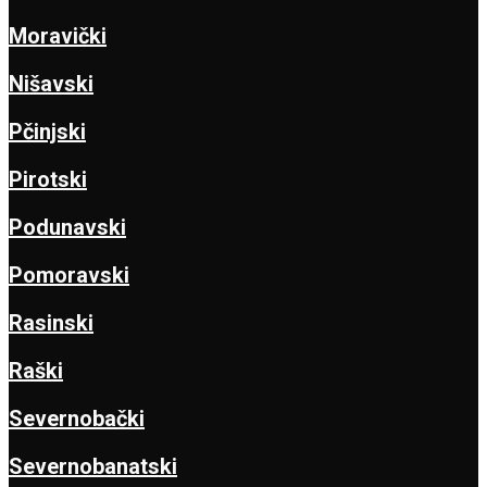
Moravički
Nišavski
Pčinjski
Pirotski
Podunavski
Pomoravski
Rasinski
Raški
Severnobački
Severnobanatski