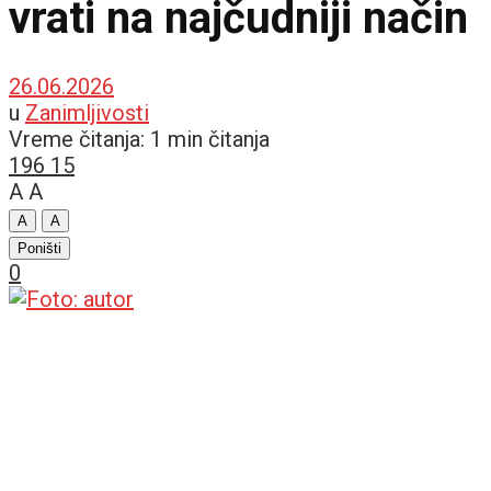
vrati na najčudniji način
26.06.2026
u
Zanimljivosti
Vreme čitanja: 1 min čitanja
196
15
A
A
A
A
Poništi
0