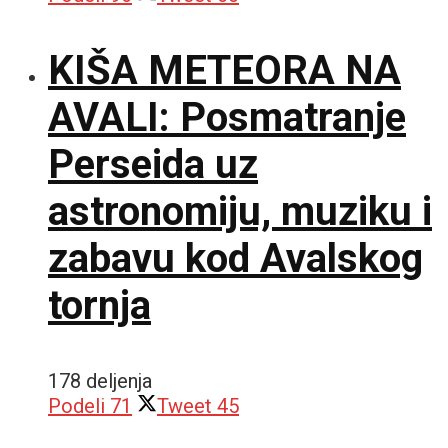
KIŠA METEORA NA
AVALI: Posmatranje
Perseida uz
astronomiju, muziku i
zabavu kod Avalskog
tornja
178 deljenja
Podeli
71
Tweet
45