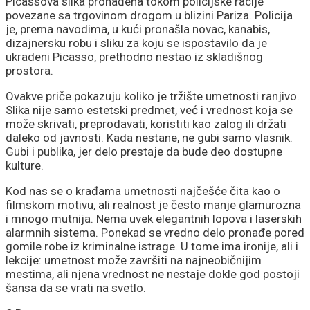
Picassova slika pronađena tokom policijske racije
okrene
povezane sa trgovinom drogom u blizini Pariza. Policija
je, prema navodima, u kući pronašla novac, kanabis,
dizajnersku robu i sliku za koju se ispostavilo da je
ukradeni Picasso, prethodno nestao iz skladišnog
prostora.
Ovakve priče pokazuju koliko je tržište umetnosti ranjivo.
Slika nije samo estetski predmet, već i vrednost koja se
može skrivati, preprodavati, koristiti kao zalog ili držati
daleko od javnosti. Kada nestane, ne gubi samo vlasnik.
Gubi i publika, jer delo prestaje da bude deo dostupne
kulture.
Kod nas se o krađama umetnosti najčešće čita kao o
filmskom motivu, ali realnost je često manje glamurozna
i mnogo mutnija. Nema uvek elegantnih lopova i laserskih
alarmnih sistema. Ponekad se vredno delo pronađe pored
gomile robe iz kriminalne istrage. U tome ima ironije, ali i
lekcije: umetnost može završiti na najneobičnijim
mestima, ali njena vrednost ne nestaje dokle god postoji
šansa da se vrati na svetlo.