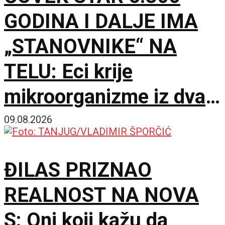
GODINA I DALJE IMA
„STANOVNIKE“ NA
TELU: Eci krije
mikroorganizme iz dva
potpuno različita sveta
09.08.2026
ĐILAS PRIZNAO
REALNOST NA NOVA
S: Oni koji kažu da