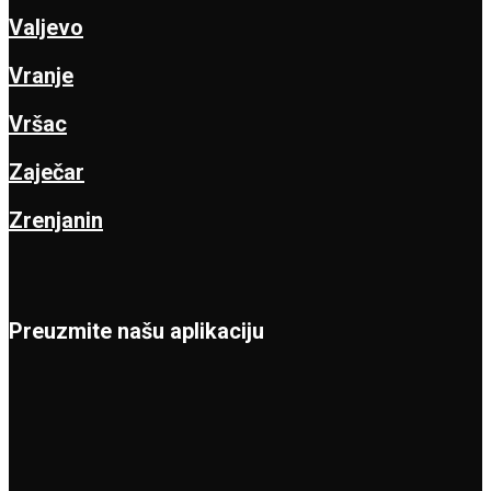
Valjevo
Vranje
Vršac
Zaječar
Zrenjanin
Preuzmite našu aplikaciju