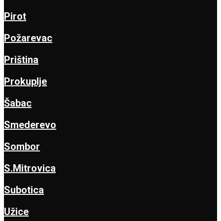
Pirot
Požarevac
Priština
Prokuplje
Šabac
Smederevo
Sombor
S.Mitrovica
Subotica
Užice