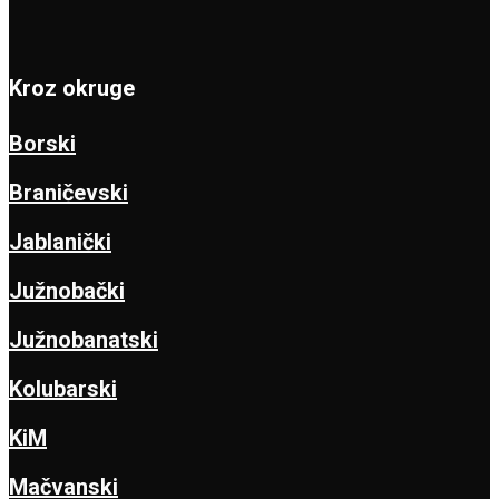
Kroz okruge
Borski
Braničevski
Jablanički
Južnobački
Južnobanatski
Kolubarski
KiM
Mačvanski