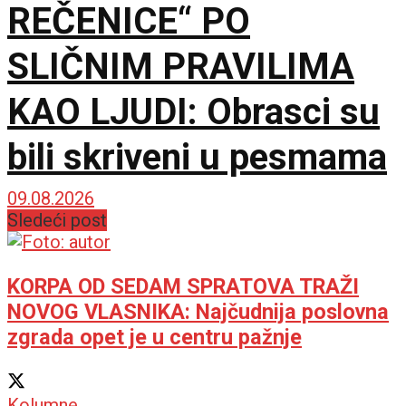
REČENICE“ PO
SLIČNIM PRAVILIMA
KAO LJUDI: Obrasci su
bili skriveni u pesmama
09.08.2026
Sledeći post
KORPA OD SEDAM SPRATOVA TRAŽI
NOVOG VLASNIKA: Najčudnija poslovna
zgrada opet je u centru pažnje
Kolumne