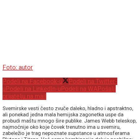
Foto: autor
Podeli na Facebook-u
Podeli na Twitter-
u
Podeli na LinkedIn-u
Podeli na WA
Pošalji
prijatelju na mail
Svemirske vesti često zvuče daleko, hladno i apstraktno,
ali ponekad jedna mala hemijska zagonetka uspe da
probudi maštu mnogo šire publike. James Webb teleskop,
najmoćnije oko koje čovek trenutno ima u svemiru,
zabeležio je trag nepoznate supstance u atmosferama