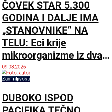
ČOVEK STAR 5.300
GODINA I DALJE IMA
„STANOVNIKE“ NA
TELU: Eci krije
mikroorganizme iz dva
potpuno različita sveta
09.08.2026
Zanimljivosti
DUBOKO ISPOD
PACIFIKA TEČNO