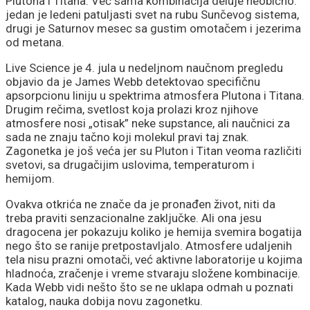
Plutona i Titana. Već sama kombinacija deluje neobično:
jedan je ledeni patuljasti svet na rubu Sunčevog sistema,
drugi je Saturnov mesec sa gustim omotačem i jezerima
od metana.
Live Science je 4. jula u nedeljnom naučnom pregledu
objavio da je James Webb detektovao specifičnu
apsorpcionu liniju u spektrima atmosfera Plutona i Titana.
Drugim rečima, svetlost koja prolazi kroz njihove
atmosfere nosi „otisak” neke supstance, ali naučnici za
sada ne znaju tačno koji molekul pravi taj znak.
Zagonetka je još veća jer su Pluton i Titan veoma različiti
svetovi, sa drugačijim uslovima, temperaturom i
hemijom.
Ovakva otkrića ne znače da je pronađen život, niti da
treba praviti senzacionalne zaključke. Ali ona jesu
dragocena jer pokazuju koliko je hemija svemira bogatija
nego što se ranije pretpostavljalo. Atmosfere udaljenih
tela nisu prazni omotači, već aktivne laboratorije u kojima
hladnoća, zračenje i vreme stvaraju složene kombinacije.
Kada Webb vidi nešto što se ne uklapa odmah u poznati
katalog, nauka dobija novu zagonetku.