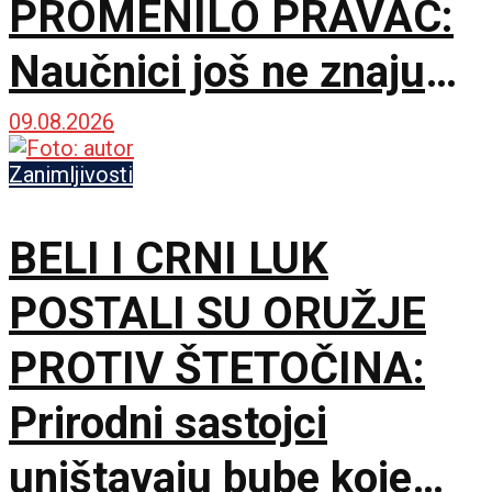
PROMENILO PRAVAC:
Naučnici još ne znaju
šta ga je nateralo da se
09.08.2026
okrene
Zanimljivosti
BELI I CRNI LUK
POSTALI SU ORUŽJE
PROTIV ŠTETOČINA:
Prirodni sastojci
uništavaju bube koje