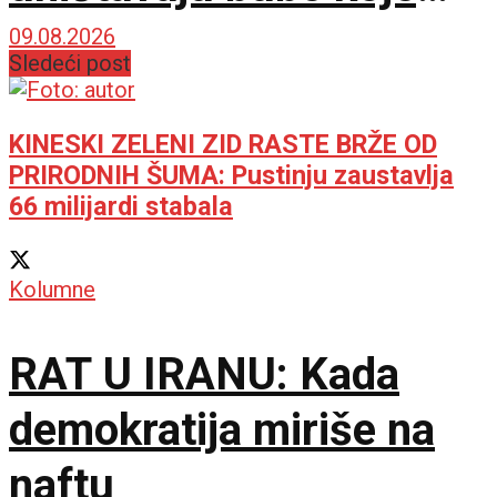
napadaju pasulj
09.08.2026
Sledeći post
KINESKI ZELENI ZID RASTE BRŽE OD
PRIRODNIH ŠUMA: Pustinju zaustavlja
66 milijardi stabala
Kolumne
RAT U IRANU: Kada
demokratija miriše na
naftu