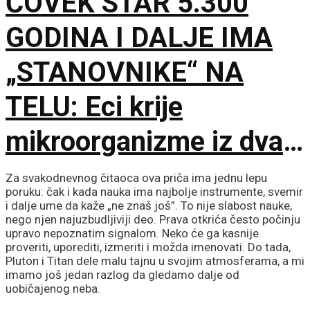
ČOVEK STAR 5.300
kiseonik i neon
GODINA I DALJE IMA
„STANOVNIKE“ NA
TELU: Eci krije
mikroorganizme iz dva
potpuno različita sveta
Za svakodnevnog čitaoca ova priča ima jednu lepu
poruku: čak i kada nauka ima najbolje instrumente, svemir
i dalje ume da kaže „ne znaš još”. To nije slabost nauke,
nego njen najuzbudljiviji deo. Prava otkrića često počinju
upravo nepoznatim signalom. Neko će ga kasnije
proveriti, uporediti, izmeriti i možda imenovati. Do tada,
Pluton i Titan dele malu tajnu u svojim atmosferama, a mi
imamo još jedan razlog da gledamo dalje od
uobičajenog neba.