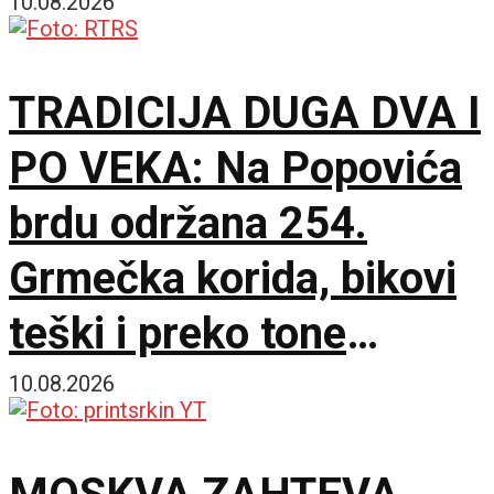
10.08.2026
TRADICIJA DUGA DVA I
PO VEKA: Na Popovića
brdu održana 254.
Grmečka korida, bikovi
teški i preko tone
ukrstili rogove
10.08.2026