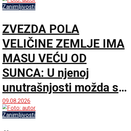
obične prevare
Zanimljivosti
ZVEZDA POLA
VELIČINE ZEMLJE IMA
MASU VEĆU OD
SUNCA: U njenoj
unutrašnjosti možda se
krije gotovo čisti
09.08.2026
kiseonik i neon
Zanimljivosti