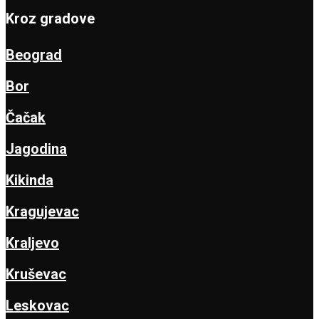
Kroz gradove
Beograd
Bor
Čačak
Jagodina
Kikinda
Kragujevac
Kraljevo
Kruševac
Leskovac