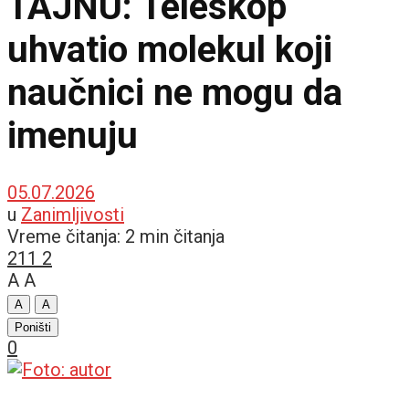
TAJNU: Teleskop
uhvatio molekul koji
naučnici ne mogu da
imenuju
05.07.2026
u
Zanimljivosti
Vreme čitanja: 2 min čitanja
211
2
A
A
A
A
Poništi
0