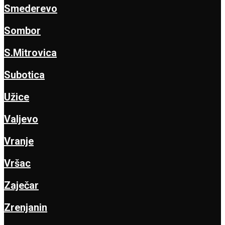
Smederevo
Sombor
S.Mitrovica
Subotica
Užice
Valjevo
Vranje
Vršac
Zaječar
Zrenjanin