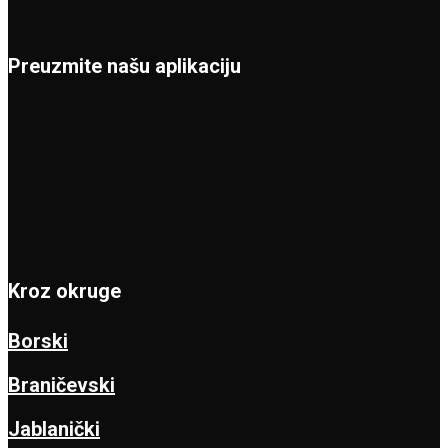
Preuzmite našu aplikaciju
Kroz okruge
Borski
Braničevski
Jablanički