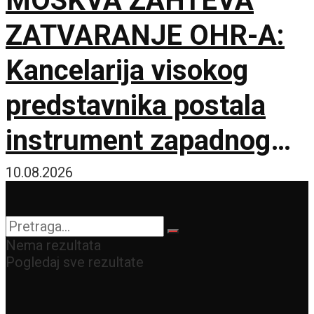
MOSKVA ZAHTEVA
ZATVARANJE OHR-A:
Kancelarija visokog
predstavnika postala
instrument zapadnog
neokolonijalizma
10.08.2026
Nema rezultata
Pogledaj sve rezultate