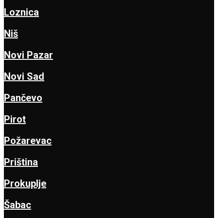
Loznica
Niš
Novi Pazar
Novi Sad
Pančevo
Pirot
Požarevac
Priština
Prokuplje
Šabac