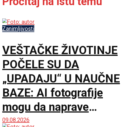
Pročitaj na istu temu
Zanimljivosti
VEŠTAČKE ŽIVOTINJE
POČELE SU DA
„UPADAJU“ U NAUČNE
BAZE: AI fotografije
mogu da naprave
problem mnogo veći od
09.08.2026