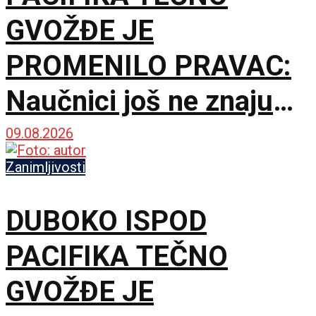
GVOŽĐE JE
PROMENILO PRAVAC:
Naučnici još ne znaju
šta ga je nateralo da se
09.08.2026
okrene
Zanimljivosti
DUBOKO ISPOD
PACIFIKA TEČNO
GVOŽĐE JE