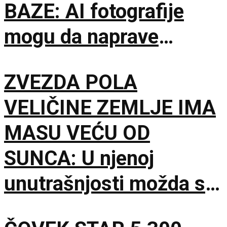
BAZE: AI fotografije
mogu da naprave
problem mnogo veći od
ZVEZDA POLA
obične prevare
VELIČINE ZEMLJE IMA
MASU VEĆU OD
SUNCA: U njenoj
unutrašnjosti možda se
krije gotovo čisti