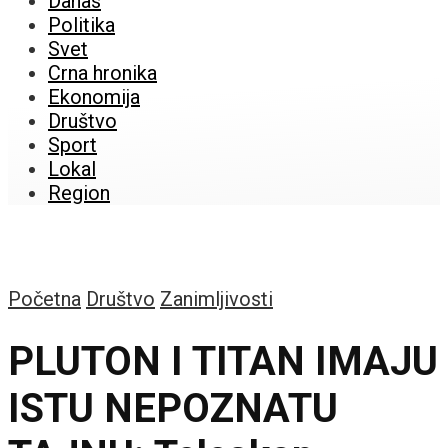
Danas
Politika
Svet
Crna hronika
Ekonomija
Društvo
Sport
Lokal
Region
Početna
Društvo
Zanimljivosti
PLUTON I TITAN IMAJU
ISTU NEPOZNATU