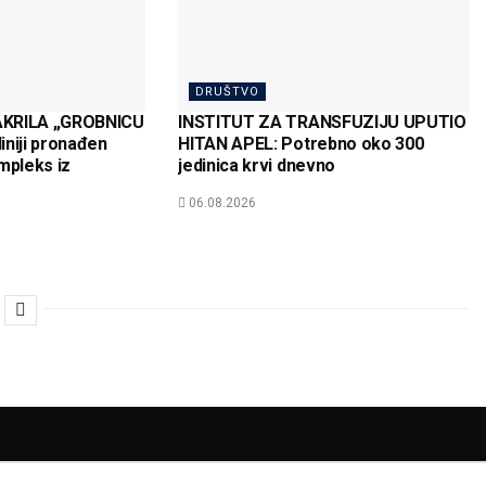
DRUŠTVO
AKRILA „GROBNICU
INSTITUT ZA TRANSFUZIJU UPUTIO
iniji pronađen
HITAN APEL: Potrebno oko 300
pleks iz
jedinica krvi dnevno
06.08.2026