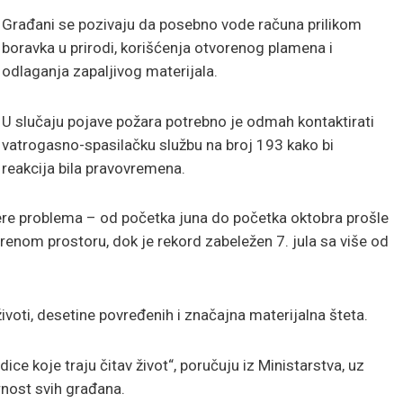
Građani se pozivaju da posebno vode računa prilikom
boravka u prirodi, korišćenja otvorenog plamena i
odlaganja zapaljivog materijala.
U slučaju pojave požara potrebno je odmah kontaktirati
vatrogasno-spasilačku službu na broj 193 kako bi
reakcija bila pravovremena.
re problema – od početka juna do početka oktobra prošle
enom prostoru, dok je rekord zabeležen 7. jula sa više od
 životi, desetine povređenih i značajna materijalna šteta.
ce koje traju čitav život“, poručuju iz Ministarstva, uz
nost svih građana.