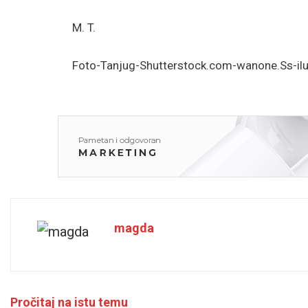
M. T.
Foto-Tanjug-Shutterstock.com-wanone.Ss-ilu
magda
Pročitaj na istu temu