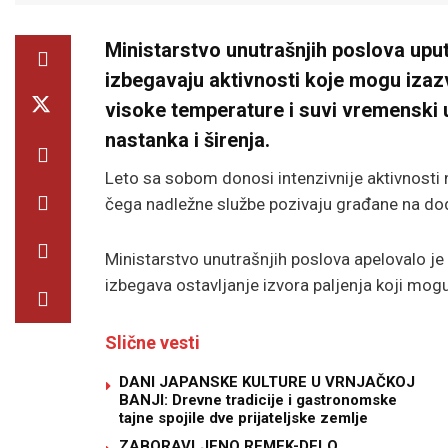
Ministarstvo unutrašnjih poslova uput
izbegavaju aktivnosti koje mogu izaz
visoke temperature i suvi vremenski 
nastanka i širenja.
Leto sa sobom donosi intenzivnije aktivnosti na
čega nadležne službe pozivaju građane na do
Ministarstvo unutrašnjih poslova apelovalo je d
izbegava ostavljanje izvora paljenja koji mog
Slične vesti
DANI JAPANSKE KULTURE U VRNJAČKOJ
BANJI: Drevne tradicije i gastronomske
tajne spojile dve prijateljske zemlje
ZABORAVLJENO REMEK-DELO