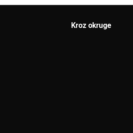
Kroz okruge
Sombor
Borski
S.Mitrovica
Braničevski
Subotica
Jablanički
Užice
Južnobački
Valjevo
Južnobanatski
Vranje
Kolubarski