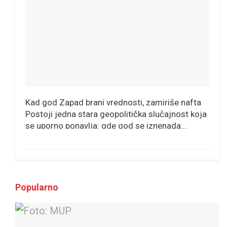
Kad god Zapad brani vrednosti, zamiriše nafta
Postoji jedna stara geopolitička slučajnost koja
se uporno ponavlja: gde god se iznenada...
Popularno