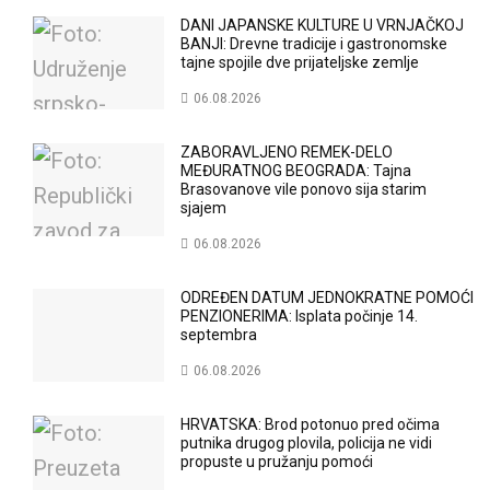
DANI JAPANSKE KULTURE U VRNJAČKOJ
BANJI: Drevne tradicije i gastronomske
tajne spojile dve prijateljske zemlje
06.08.2026
ZABORAVLJENO REMEK-DELO
MEĐURATNOG BEOGRADA: Tajna
Brasovanove vile ponovo sija starim
sjajem
06.08.2026
ODREĐEN DATUM JEDNOKRATNE POMOĆI
PENZIONERIMA: Isplata počinje 14.
septembra
06.08.2026
HRVATSKA: Brod potonuo pred očima
putnika drugog plovila, policija ne vidi
propuste u pružanju pomoći