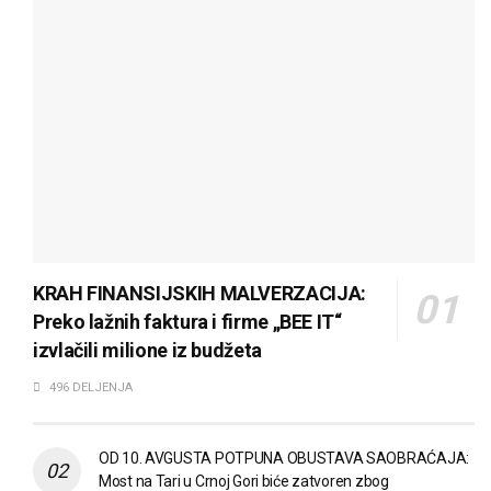
KRAH FINANSIJSKIH MALVERZACIJA:
Preko lažnih faktura i firme „BEE IT“
izvlačili milione iz budžeta
496 DELJENJA
OD 10. AVGUSTA POTPUNA OBUSTAVA SAOBRAĆAJA:
Most na Tari u Crnoj Gori biće zatvoren zbog