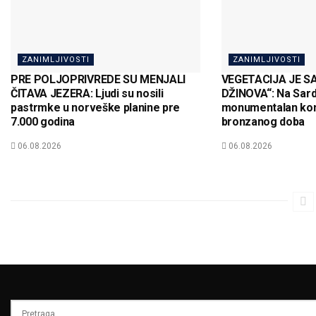
ZANIMLJIVOSTI
ZANIMLJIVOSTI
PRE POLJOPRIVREDE SU MENJALI
VEGETACIJA JE S
ČITAVA JEZERA: Ljudi su nosili
DŽINOVA“: Na Sard
pastrmke u norveške planine pre
monumentalan kom
7.000 godina
bronzanog doba
06.08.2026
06.08.2026