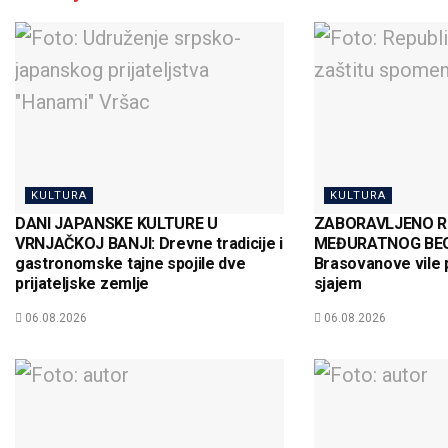
KULTURA
KULTURA
DANI JAPANSKE KULTURE U
ZABORAVLJENO R
VRNJAČKOJ BANJI: Drevne tradicije i
MEĐURATNOG BEO
gastronomske tajne spojile dve
Brasovanove vile 
prijateljske zemlje
sjajem
06.08.2026
06.08.2026