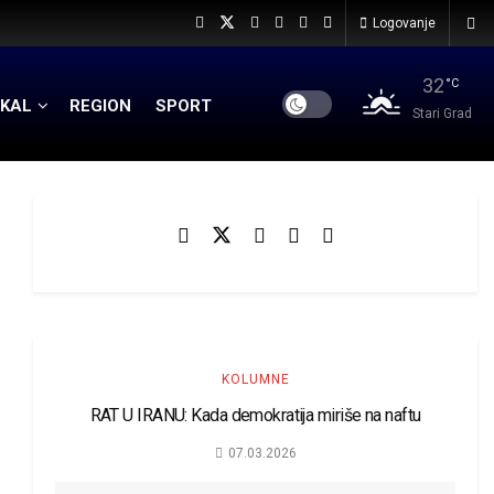
Logovanje
32
°C
KAL
REGION
SPORT
Stari Grad
KOLUMNE
RAT U IRANU: Kada demokratija miriše na naftu
07.03.2026