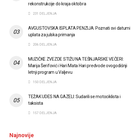
rekonstrukcije do kraja oktobra
231 DELJENJA
AVGUSTOVSKA ISPLATA PENZIJA: Poznati svi datumi
uplata za julska primanja
206 DELJENJA
MUZIČKE ZVEZDE STIŽU NA TEŠNJARSKE VEČERI:
Marija Šerifović i Hari Mata Hari predvode ovogodišnji
letnji program u Valjevu
150 DELJENJA
TEŽAK UDES NA GAZELI: Sudarili se motociklista i
taksista
157 DELJENJA
Najnovije