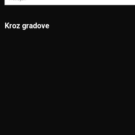
Kroz gradove
Beograd
Niš
Bor
Novi Pazar
Čačak
Novi Sad
Jagodina
Pančevo
Kikinda
Pirot
Kragujevac
Požarevac