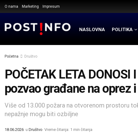
O nama
Marketing
Impresum
NASLOVNA
POLITIKA
Početna
Društvo
POČETAK LETA DONOSI 
pozvao građane na oprez 
Više od 13.000 požara na otvorenom prostoru to
nepažnje mogu biti ozbiljne
18.06.2026
u
Društvo
Vreme čitanja: 1 min čitanja