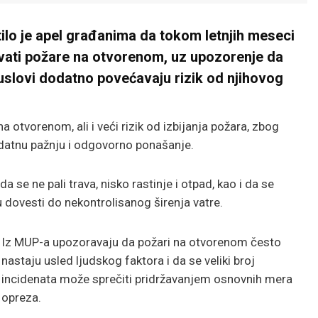
ilo je apel građanima da tokom letnjih meseci
vati požare na otvorenom, uz upozorenje da
uslovi dodatno povećavaju rizik od njihovog
 otvorenom, ali i veći rizik od izbijanja požara, zbog
datnu pažnju i odgovorno ponašanje.
a se ne pali trava, nisko rastinje i otpad, kao i da se
u dovesti do nekontrolisanog širenja vatre.
Iz MUP-a upozoravaju da požari na otvorenom često
nastaju usled ljudskog faktora i da se veliki broj
incidenata može sprečiti pridržavanjem osnovnih mera
opreza.