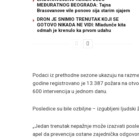
MEĐURATNOG BEOGRADA: Tajna
Brasovanove vile ponovo sija starim sjajem
DRON JE SNIMIO TRENUTAK KOJI SE
GOTOVO NIKADA NE VIDI: Mladunče kita
odmah je krenulo ka prvom udahu
Podaci iz prethodne sezone ukazuju na razme
godine registrovano je 13.387 požara na otvor
600 intervencija u jednom danu.
Posledice su bile ozbiljne – izgubljeni ljudski
„Jedan trenutak nepažnje može izazvati posledi
apel da prevencija ostane zajednička odgovor