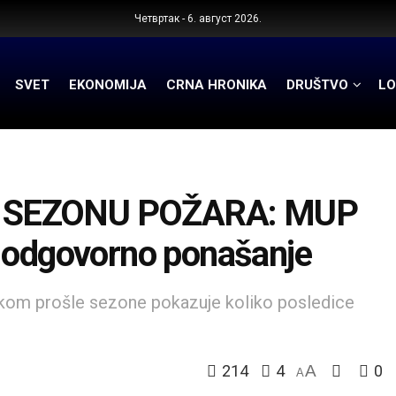
Четвртак - 6. август 2026.
SVET
EKONOMIJA
CRNA HRONIKA
DRUŠTVO
LO
I SEZONU POŽARA: MUP
i odgovorno ponašanje
kom prošle sezone pokazuje koliko posledice
214
4
A
0
A