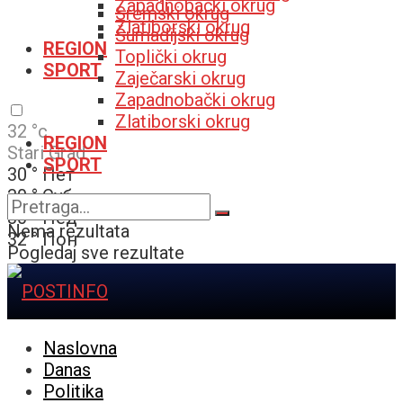
Zapadnobački okrug
Sremski okrug
Zlatiborski okrug
Šumadijski okrug
REGION
Toplički okrug
SPORT
Zaječarski okrug
Zapadnobački okrug
Zlatiborski okrug
32
°c
REGION
Stari Grad
SPORT
30
°
Пет
30
°
Суб
30
°
Нед
Nema rezultata
32
°
Пон
Pogledaj sve rezultate
Naslovna
Danas
Politika