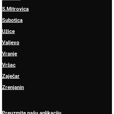
S.Mitrovica
Subotica
Užice
Valjevo
Vranje
Vršac
Zaječar
Zrenjanin
Preuzmite našu aplikaciju