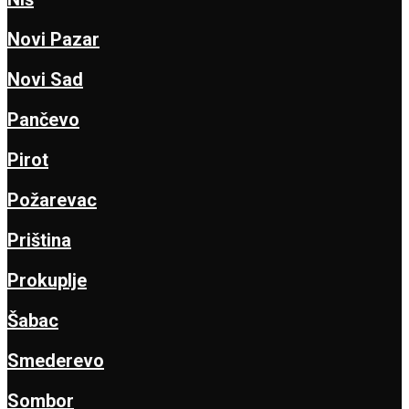
Novi Pazar
Novi Sad
Pančevo
Pirot
Požarevac
Priština
Prokuplje
Šabac
Smederevo
Sombor