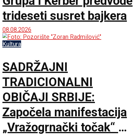
Grupa i Kerber predvode
trideseti susret bajkera
08.08.2026
Kultura
SADRŽAJNI
TRADICIONALNI
OBIČAJI SRBIJE:
Započela manifestacija
„Vražogrnački točak“ u