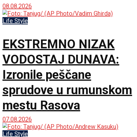
porti Hrama Svete
08.08.2026
Trojice
Life Style
EKSTREMNO NIZAK
VODOSTAJ DUNAVA:
Izronile peščane
sprudove u rumunskom
mestu Rasova
07.08.2026
Life Style