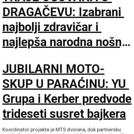
DRAGAČEVU: Izabrani
najbolji zdravičar i
najlepša narodna nošnja
na 65. Saboru trubača
JUBILARNI MOTO-
SKUP U PARAĆINU: YU
Grupa i Kerber predvode
trideseti susret bajkera
Koordinator projekta je MTS dvorana, dok partnersku