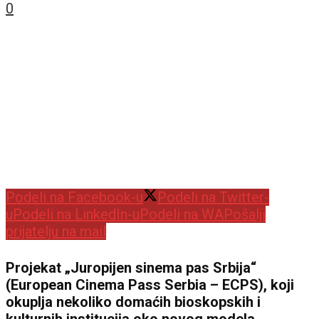
0
Podeli na Facebook-u
Podeli na Twitter-
u
Podeli na LinkedIn-u
Podeli na WA
Pošalji
prijatelju na mail
Projekat „Juropijen sinema pas Srbija“
(European Cinema Pass Serbia – ECPS), koji
okuplja nekoliko domaćih bioskopskih i