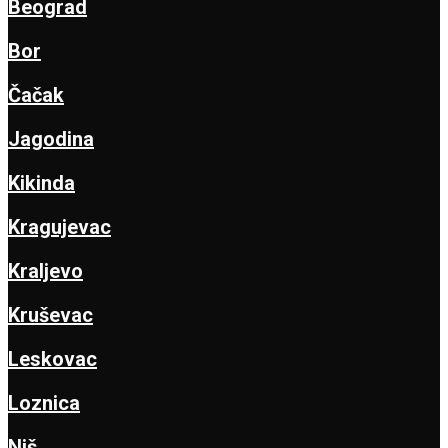
Beograd
Bor
Čačak
Jagodina
Kikinda
Kragujevac
Kraljevo
Kruševac
Leskovac
Loznica
Niš