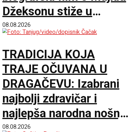
Džeksonu stiže u
bioskope
08.08.2026
TRADICIJA KOJA
TRAJE OČUVANA U
DRAGAČEVU: Izabrani
najbolji zdravičar i
najlepša narodna nošnja
na 65. Saboru trubača
08.08.2026