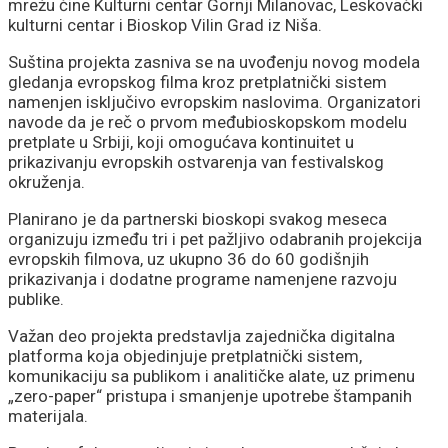
mrežu čine Kulturni centar Gornji Milanovac, Leskovački
kulturni centar i Bioskop Vilin Grad iz Niša.
Suština projekta zasniva se na uvođenju novog modela
gledanja evropskog filma kroz pretplatnički sistem
namenjen isključivo evropskim naslovima. Organizatori
navode da je reč o prvom međubioskopskom modelu
pretplate u Srbiji, koji omogućava kontinuitet u
prikazivanju evropskih ostvarenja van festivalskog
okruženja.
Planirano je da partnerski bioskopi svakog meseca
organizuju između tri i pet pažljivo odabranih projekcija
evropskih filmova, uz ukupno 36 do 60 godišnjih
prikazivanja i dodatne programe namenjene razvoju
publike.
Važan deo projekta predstavlja zajednička digitalna
platforma koja objedinjuje pretplatnički sistem,
komunikaciju sa publikom i analitičke alate, uz primenu
„zero-paper“ pristupa i smanjenje upotrebe štampanih
materijala.