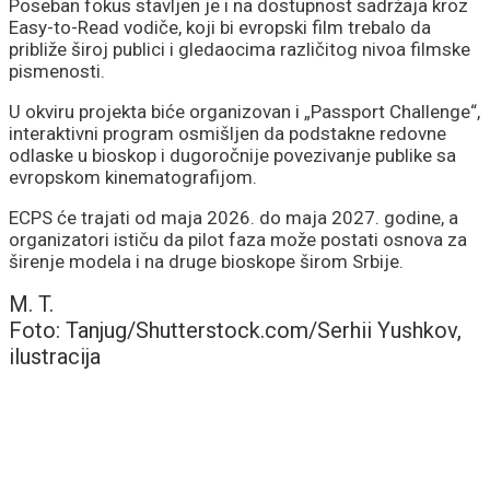
Poseban fokus stavljen je i na dostupnost sadržaja kroz
Easy-to-Read vodiče, koji bi evropski film trebalo da
približe široj publici i gledaocima različitog nivoa filmske
pismenosti.
U okviru projekta biće organizovan i „Passport Challenge“,
interaktivni program osmišljen da podstakne redovne
odlaske u bioskop i dugoročnije povezivanje publike sa
evropskom kinematografijom.
ECPS će trajati od maja 2026. do maja 2027. godine, a
organizatori ističu da pilot faza može postati osnova za
širenje modela i na druge bioskope širom Srbije.
M. T.
Foto: Tanjug/Shutterstock.com/Serhii Yushkov,
ilustracija