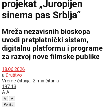
projekat „Juropijen
sinema pas Srbija“
Mreža nezavisnih bioskopa
uvodi pretplatnički sistem,
digitalnu platformu i programe
za razvoj nove filmske publike
18.06.2026
u
Društvo
Vreme čitanja: 2 min čitanja
197
13
A
A
A
A
Poništi