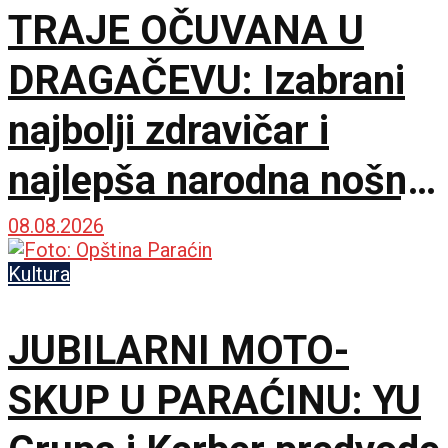
TRAJE OČUVANA U
DRAGAČEVU: Izabrani
najbolji zdravičar i
najlepša narodna nošnja
na 65. Saboru trubača
08.08.2026
Kultura
JUBILARNI MOTO-
SKUP U PARAĆINU: YU