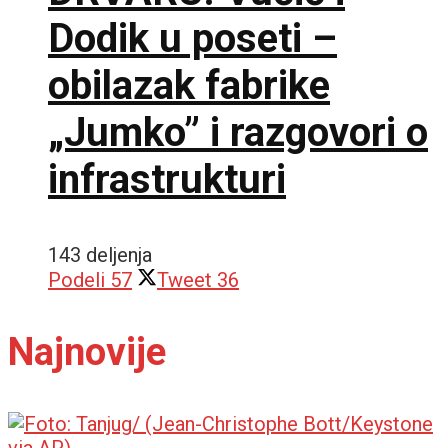
Dodik u poseti –
obilazak fabrike
„Jumko” i razgovori o
infrastrukturi
143 deljenja
Podeli
57
Tweet
36
Najnovije