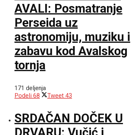
AVALI: Posmatranje
Perseida uz
astronomiju, muziku i
zabavu kod Avalskog
tornja
171 deljenja
Podeli
68
Tweet
43
SRDAČAN DOČEK U
DRVARU: Vučić i