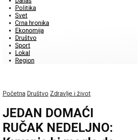
Danas
Politika
Svet
Crna hronika
Ekonomija
Društvo
Sport
Lokal
Region
Početna
Društvo
Zdravlje i život
JEDAN DOMAĆI
RUČAK NEDELJNO: