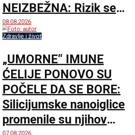
NEIZBEŽNA: Rizik se
gradi mnogo pre
08.08.2026
starosti
Zdravlje i život
„UMORNE“ IMUNE
ĆELIJE PONOVO SU
POČELE DA SE BORE:
Silicijumske nanoiglice
promenile su njihov
unutrašnji program
07.08.2026