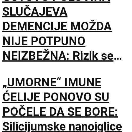
SLUČAJEVA
DEMENCIJE MOŽDA
NIJE POTPUNO
NEIZBEŽNA: Rizik se
gradi mnogo pre
„UMORNE“ IMUNE
starosti
ĆELIJE PONOVO SU
POČELE DA SE BORE:
Silicijumske nanoiglice