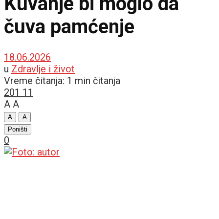
Kuvanje bi moglo da
čuva pamćenje
18.06.2026
u
Zdravlje i život
Vreme čitanja: 1 min čitanja
201
11
A
A
A
A
Poništi
0