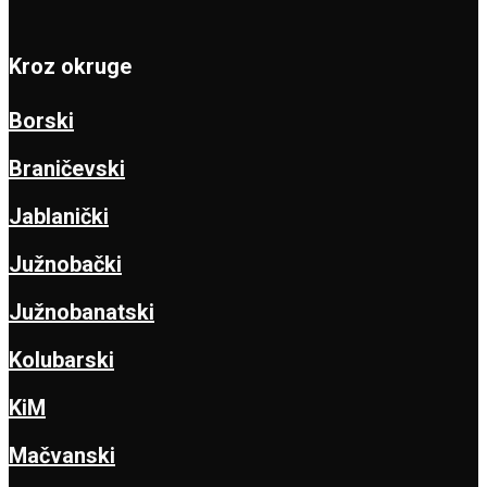
Kroz okruge
Borski
Braničevski
Jablanički
Južnobački
Južnobanatski
Kolubarski
KiM
Mačvanski