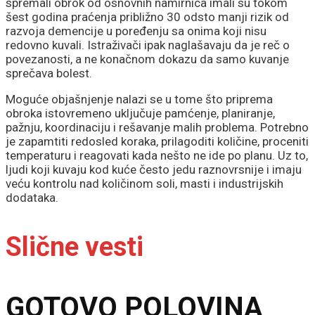
spremali obrok od osnovnih namirnica imali su tokom
šest godina praćenja približno 30 odsto manji rizik od
razvoja demencije u poređenju sa onima koji nisu
redovno kuvali. Istraživači ipak naglašavaju da je reč o
povezanosti, a ne konačnom dokazu da samo kuvanje
sprečava bolest.
Moguće objašnjenje nalazi se u tome što priprema
obroka istovremeno uključuje pamćenje, planiranje,
pažnju, koordinaciju i rešavanje malih problema. Potrebno
je zapamtiti redosled koraka, prilagoditi količine, proceniti
temperaturu i reagovati kada nešto ne ide po planu. Uz to,
ljudi koji kuvaju kod kuće često jedu raznovrsnije i imaju
veću kontrolu nad količinom soli, masti i industrijskih
dodataka.
Slične vesti
GOTOVO POLOVINA