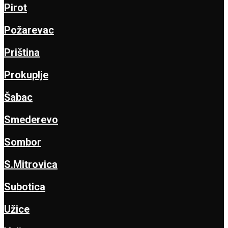
Pirot
Požarevac
Priština
Prokuplje
Šabac
Smederevo
Sombor
S.Mitrovica
Subotica
Užice