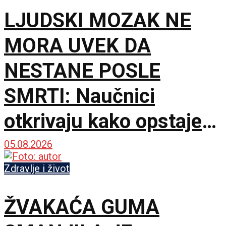
LJUDSKI MOZAK NE
MORA UVEK DA
NESTANE POSLE
SMRTI: Naučnici
otkrivaju kako opstaje
hiljadama godina
05.08.2026
Zdravlje i život
ŽVAKAĆA GUMA