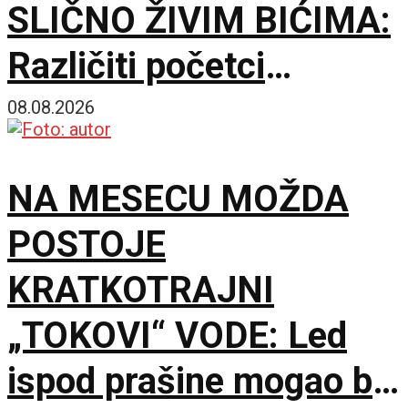
SLIČNO ŽIVIM BIĆIMA:
Različiti početci
završavaju u sličnim
08.08.2026
rešenjima
NA MESECU MOŽDA
POSTOJE
KRATKOTRAJNI
„TOKOVI“ VODE: Led
ispod prašine mogao bi