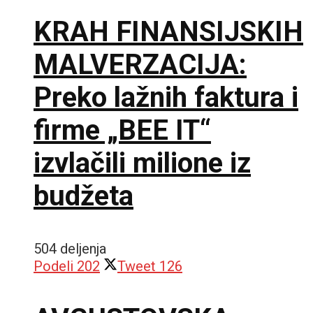
KRAH FINANSIJSKIH
MALVERZACIJA:
Preko lažnih faktura i
firme „BEE IT“
izvlačili milione iz
budžeta
504 deljenja
Podeli
202
Tweet
126