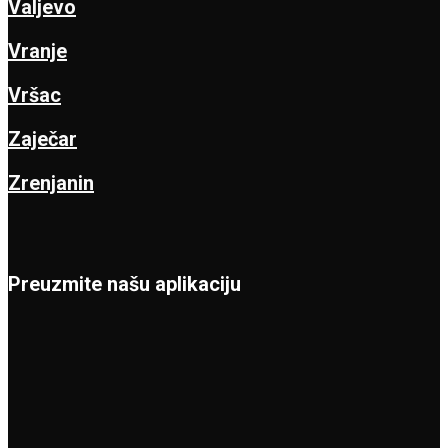
Valjevo
Vranje
Vršac
Zaječar
Zrenjanin
Preuzmite našu aplikaciju