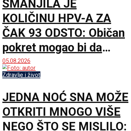
SMANJILA JE
KOLIČINU HPV-A ZA
ČAK 93 ODSTO: Običan
pokret mogao bi da
dobije sasvim novu
05.08.2026
ulogu
Zdravlje i život
JEDNA NOĆ SNA MOŽE
OTKRITI MNOGO VIŠE
NEGO ŠTO SE MISLILO: