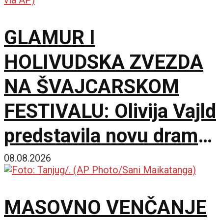
GLAMUR I
HOLIVUDSKA ZVEZDA
NA ŠVAJCARSKOM
FESTIVALU: Olivija Vajld
predstavila novu dramu
na 79. izdanju u
08.08.2026
Lokarnu
MASOVNO VENČANJE