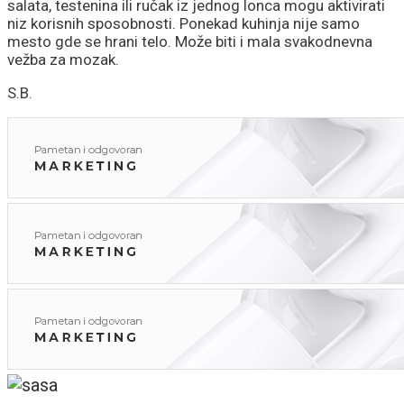
salata, testenina ili ručak iz jednog lonca mogu aktivirati
niz korisnih sposobnosti. Ponekad kuhinja nije samo
mesto gde se hrani telo. Može biti i mala svakodnevna
vežba za mozak.
S.B.