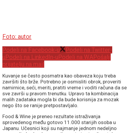
Foto: autor
Podeli na Facebook-u
Podeli na Twitter-
u
Podeli na LinkedIn-u
Podeli na WA
Pošalji
prijatelju na mail
Kuvanje se često posmatra kao obaveza koju treba
završiti što brže. Potrebno je osmisliti obrok, proveriti
namirnice, seći, meriti, pratiti vreme i voditi računa da se
sve završi u pravom trenutku. Upravo ta kombinacija
malih zadataka mogla bi da bude korisnija za mozak
nego što se ranije pretpostavljalo.
Food & Wine je preneo rezultate istraživanja
sprovedenog među gotovo 11.000 starijih osoba u
Japanu. Učesnici koji su najmanje jednom nedeljno