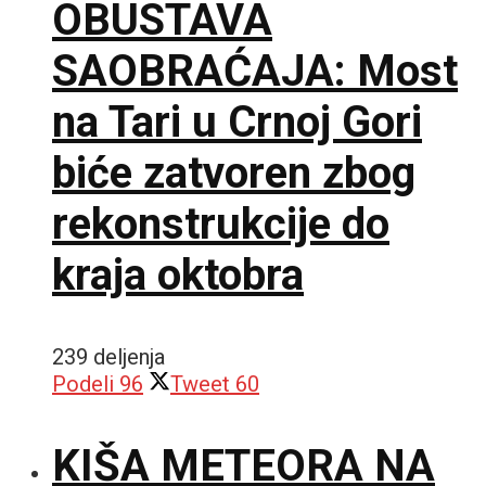
OBUSTAVA
SAOBRAĆAJA: Most
na Tari u Crnoj Gori
biće zatvoren zbog
rekonstrukcije do
kraja oktobra
239 deljenja
Podeli
96
Tweet
60
KIŠA METEORA NA