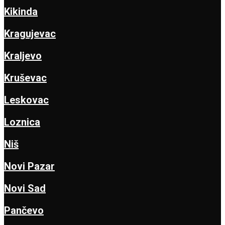
Kikinda
Kragujevac
Kraljevo
Kruševac
Leskovac
Loznica
Niš
Novi Pazar
Novi Sad
Pančevo