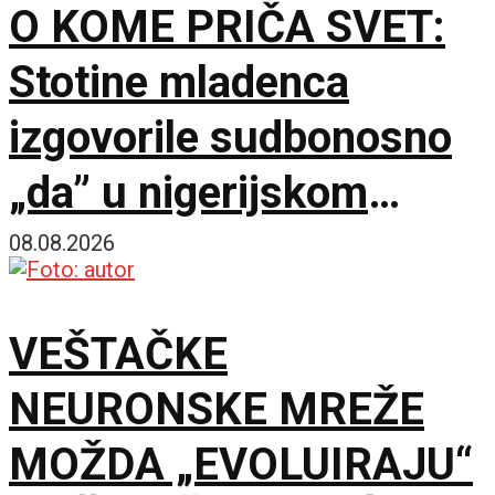
O KOME PRIČA SVET:
Stotine mladenca
izgovorile sudbonosno
„da” u nigerijskom
gradu Kano
08.08.2026
VEŠTAČKE
NEURONSKE MREŽE
MOŽDA „EVOLUIRAJU“