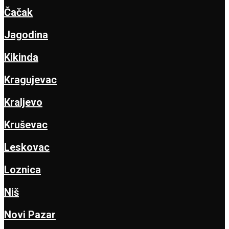
Čačak
Jagodina
Kikinda
Kragujevac
Kraljevo
Kruševac
Leskovac
Loznica
Niš
Novi Pazar