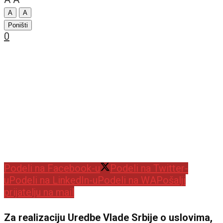
A
A
Poništi
0
Podeli na Facebook-u
Podeli na Twitter-
u
Podeli na LinkedIn-u
Podeli na WA
Pošalji
prijatelju na mail
Za realizaciju Uredbe Vlade Srbije o uslovima,