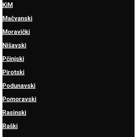
KiM
Mačvanski
Moravički
Nišavski
Pčinjski
Pirotski
Podunavski
Pomoravski
Rasinski
Raški