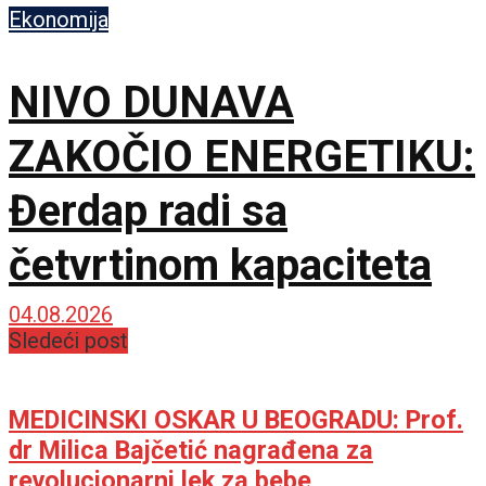
Ekonomija
NIVO DUNAVA
ZAKOČIO ENERGETIKU:
Đerdap radi sa
četvrtinom kapaciteta
04.08.2026
Sledeći post
MEDICINSKI OSKAR U BEOGRADU: Prof.
dr Milica Bajčetić nagrađena za
revolucionarni lek za bebe