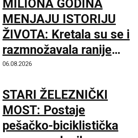
MILIONA GODINA
MENJAJU ISTORIJU
ŽIVOTA: Kretala su se i
razmnožavala ranije
nego što se mislilo
06.08.2026
STARI ŽELEZNIČKI
MOST: Postaje
pešačko-biciklistička