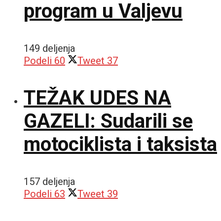
program u Valjevu
149 deljenja
Podeli
60
Tweet
37
TEŽAK UDES NA
GAZELI: Sudarili se
motociklista i taksista
157 deljenja
Podeli
63
Tweet
39