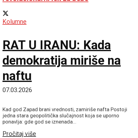
Kolumne
RAT U IRANU: Kada
demokratija miriše na
naftu
07.03.2026
Kad god Zapad brani vrednosti, zamiriše nafta Postoji
jedna stara geopolitička slučajnost koja se uporno
ponavlja: gde god se iznenada...
Details
Pročitaj više