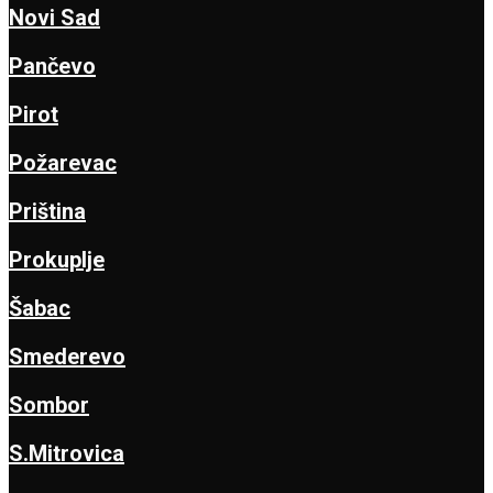
Novi Sad
Pančevo
Pirot
Požarevac
Priština
Prokuplje
Šabac
Smederevo
Sombor
S.Mitrovica