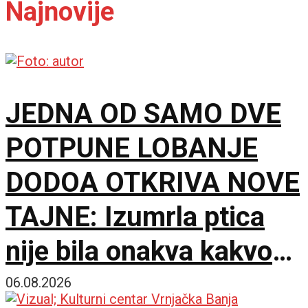
Najnovije
JEDNA OD SAMO DVE
POTPUNE LOBANJE
DODOA OTKRIVA NOVE
TAJNE: Izumrla ptica
nije bila onakva kakvom
je zamišljamo
06.08.2026