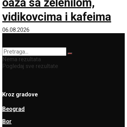
oaza sa zelenilom,
vidikovcima i kafeima
06.08.2026
Nema rezultata
Pogledaj sve rezultate
Kroz gradove
Beograd
Bor