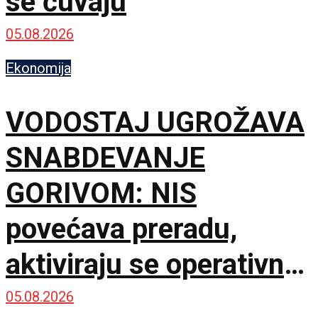
se čuvaju
05.08.2026
Ekonomija
VODOSTAJ UGROŽAVA
SNABDEVANJE
GORIVOM: NIS
povećava preradu,
aktiviraju se operativne
rezerve
05.08.2026