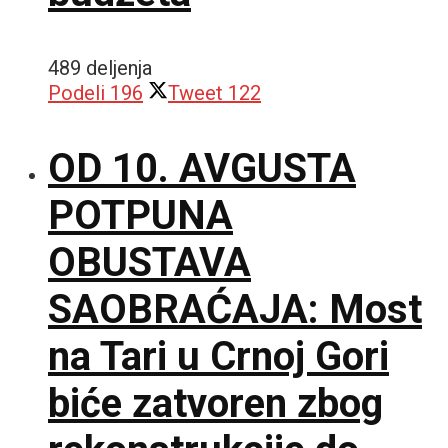
489 deljenja
Podeli
196
Tweet
122
OD 10. AVGUSTA
POTPUNA
OBUSTAVA
SAOBRAĆAJA: Most
na Tari u Crnoj Gori
biće zatvoren zbog