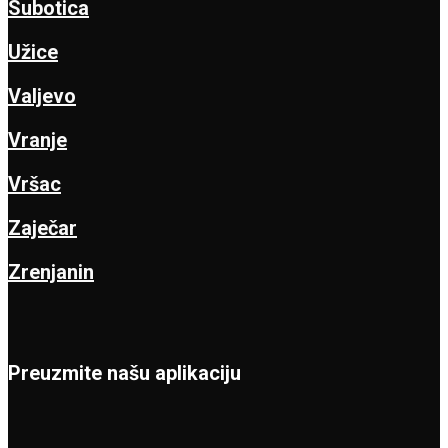
Subotica
Užice
Valjevo
Vranje
Vršac
Zaječar
Zrenjanin
Preuzmite našu aplikaciju