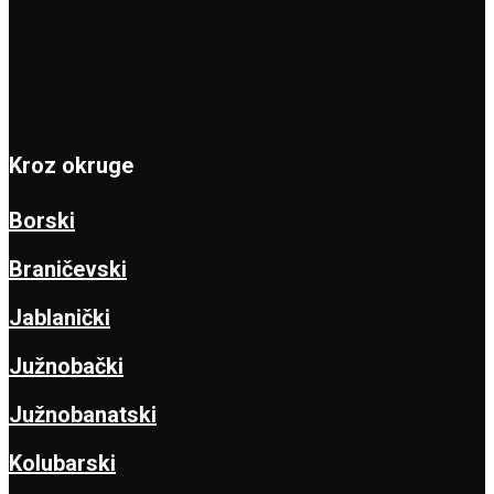
Kroz okruge
Borski
Braničevski
Jablanički
Južnobački
Južnobanatski
Kolubarski