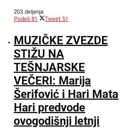
203 deljenja
Podeli
81
Tweet
51
MUZIČKE ZVEZDE
STIŽU NA
TEŠNJARSKE
VEČERI: Marija
Šerifović i Hari Mata
Hari predvode
ovogodišnji letnji