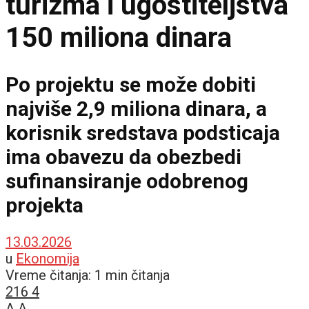
turizma i ugostiteljstva
150 miliona dinara
Po projektu se može dobiti
najviše 2,9 miliona dinara, a
korisnik sredstava podsticaja
ima obavezu da obezbedi
sufinansiranje odobrenog
projekta
13.03.2026
u
Ekonomija
Vreme čitanja: 1 min čitanja
216
4
A
A