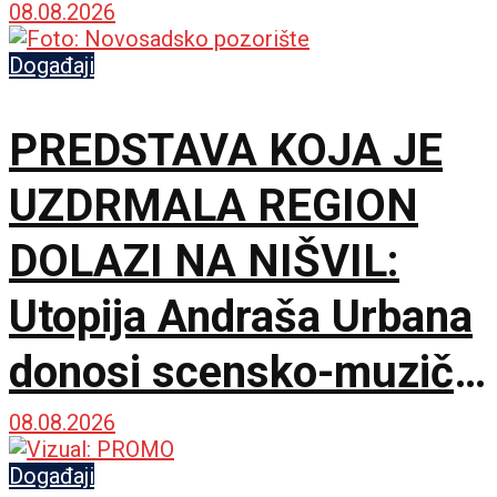
provod u Jalovik Izvor
08.08.2026
Događaji
PREDSTAVA KOJA JE
UZDRMALA REGION
DOLAZI NA NIŠVIL:
Utopija Andraša Urbana
donosi scensko-muzički
šok za bolji život
08.08.2026
Događaji