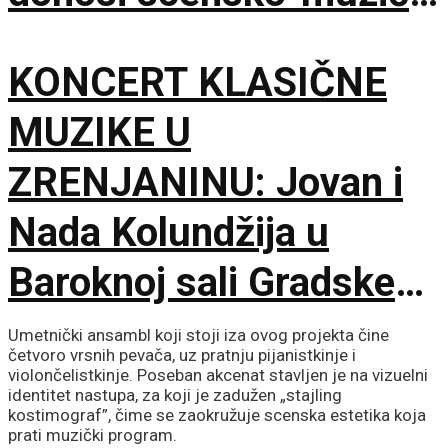
šok za bolji život
KONCERT KLASIČNE
MUZIKE U
ZRENJANINU: Jovan i
Nada Kolundžija u
Baroknoj sali Gradske
kuće
Umetnički ansambl koji stoji iza ovog projekta čine
četvoro vrsnih pevača, uz pratnju pijanistkinje i
violončelistkinje. Poseban akcenat stavljen je na vizuelni
identitet nastupa, za koji je zadužen „stajling
kostimograf”, čime se zaokružuje scenska estetika koja
prati muzički program.