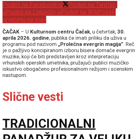
Podeli na Facebook-u
Podeli na Twitter-
u
Podeli na LinkedIn-u
Podeli na WA
Pošalji
prijatelju na mail
ČAČAK
– U
Kulturnom centru Čačak
, u četvrtak,
30.
aprila 2026. godine
, publika će imati priliku da uživa u
programu pod nazivom
„Prolećna evergrin magija”
. Reč
je o pažljivo koncipiranom izboru bisera domaće evergrin
muzike, koji će biti predstavljen kroz interpretaciju
vrhunskih operskih umetnika, pružajući publici muzičko
iskustvo obogaćeno profesionalnom režijom i scenskim
nastupom.
Slične vesti
TRADICIONALNI