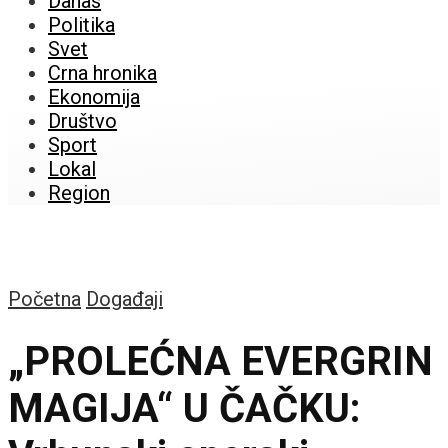
Danas
Politika
Svet
Crna hronika
Ekonomija
Društvo
Sport
Lokal
Region
Početna
Događaji
„PROLEĆNA EVERGRIN
MAGIJA“ U ČAČKU: