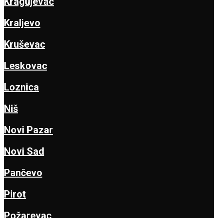
Kragujevac
Kraljevo
Kruševac
Leskovac
Loznica
Niš
Novi Pazar
Novi Sad
Pančevo
Pirot
Požarevac