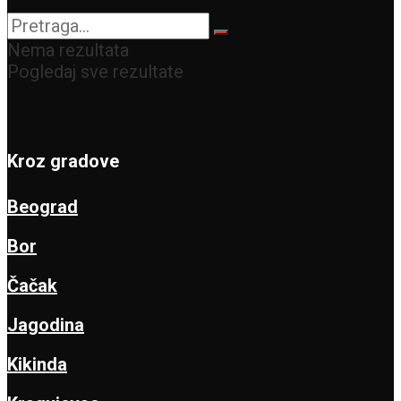
Nema rezultata
Pogledaj sve rezultate
Kroz gradove
Beograd
Bor
Čačak
Jagodina
Kikinda