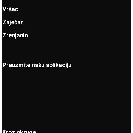
Vršac
Zaječar
Zrenjanin
Preuzmite našu aplikaciju
Kroz okruge