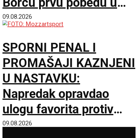
Borcu prvu pobedu u
sezoni!
09.08.2026
SPORNI PENAL I
PROMAŠAJI KAZNJENI
U NASTAVKU:
Napredak opravdao
ulogu favorita protiv
novajlije u prvenstvu!
09.08.2026