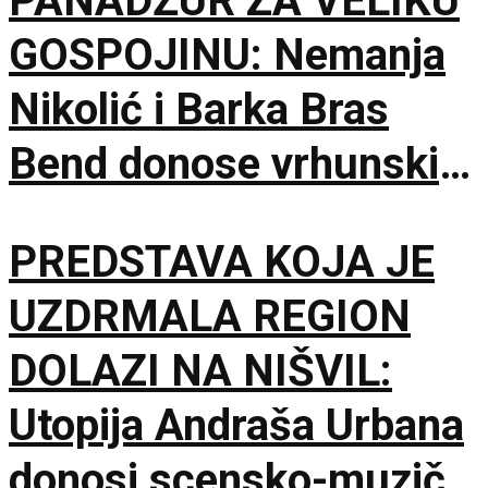
PANADŽUR ZA VELIKU
GOSPOJINU: Nemanja
Nikolić i Barka Bras
Bend donose vrhunski
provod u Jalovik Izvor
PREDSTAVA KOJA JE
UZDRMALA REGION
DOLAZI NA NIŠVIL:
Utopija Andraša Urbana
donosi scensko-muzički