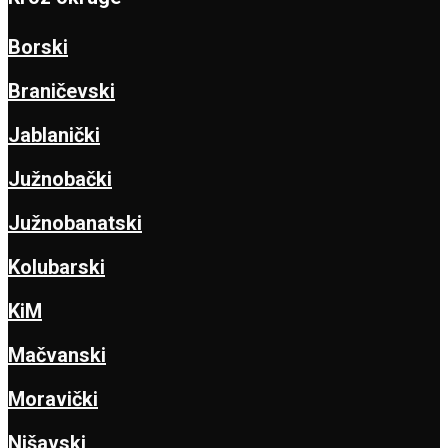
Borski
Braničevski
Jablanički
Južnobački
Južnobanatski
Kolubarski
KiM
Mačvanski
Moravički
Nišavski