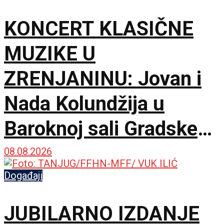
KONCERT KLASIČNE
MUZIKE U
ZRENJANINU: Jovan i
Nada Kolundžija u
Baroknoj sali Gradske
kuće
08.08.2026
Događaji
JUBILARNO IZDANJE