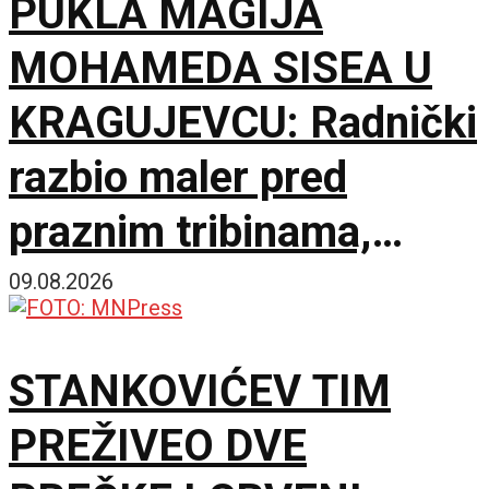
PUKLA MAGIJA
MOHAMEDA SISEA U
KRAGUJEVCU: Radnički
razbio maler pred
praznim tribinama,
Zemun pao na sparnom
09.08.2026
Čika Dači!
STANKOVIĆEV TIM
PREŽIVEO DVE