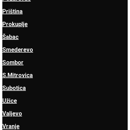
Priština
Prokuplje
Šabac
Smederevo
Sombor
S.Mitrovica
Subotica
Užice
Valjevo
Vranje