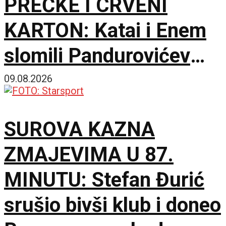
PREČKE I CRVENI
KARTON: Katai i Enem
slomili Pandurovićev
bedem, Pazarci
09.08.2026
promašivali u Ljutice
SUROVA KAZNA
Bogdana!
ZMAJEVIMA U 87.
MINUTU: Stefan Đurić
srušio bivši klub i doneo