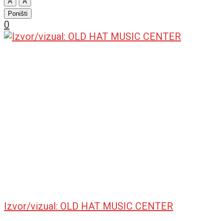
A
A
Poništi
0
Izvor/vizual: OLD HAT MUSIC CENTER