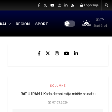
Logovanje
32
°C
KAL
REGION
SPORT
Stari Grad
KOLUMNE
RAT U IRANU: Kada demokratija miriše na naftu
07.03.2026