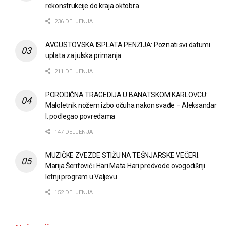
rekonstrukcije do kraja oktobra
236 DELJENJA
AVGUSTOVSKA ISPLATA PENZIJA: Poznati svi datumi
uplata za julska primanja
211 DELJENJA
PORODIČNA TRAGEDIJA U BANATSKOM KARLOVCU:
Maloletnik nožem izbo očuha nakon svađe – Aleksandar
I. podlegao povredama
147 DELJENJA
MUZIČKE ZVEZDE STIŽU NA TEŠNJARSKE VEČERI:
Marija Šerifović i Hari Mata Hari predvode ovogodišnji
letnji program u Valjevu
152 DELJENJA