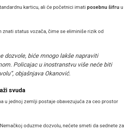
tandardnu karticu, ali će početnici imati
posebnu šifru
u
 znati status vozača, čime se eliminiše rizik od
e dozvole, biće mnogo lakše napraviti
om. Policajac u inostranstvu više neće biti
volu“, objašnjava Okanović.
važi svuda
a u jednoj zemlji postaje obavezujuća za ceo prostor
u Nemačkoj oduzme dozvolu, nećete smeti da sednete za