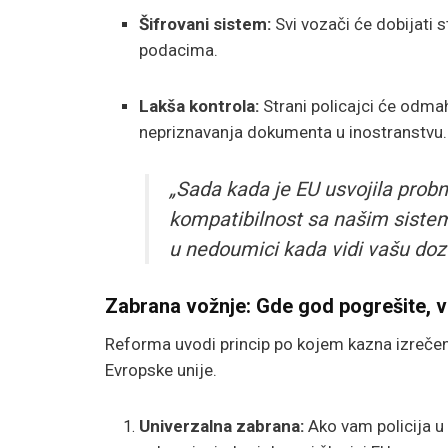
Šifrovani sistem:
Svi vozači će dobijati s
podacima.
Lakša kontrola:
Strani policajci će odmah
nepriznavanja dokumenta u inostranstvu.
„Sada kada je EU usvojila probn
kompatibilnost sa našim sistem
u nedoumici kada vidi vašu doz
Zabrana vožnje: Gde god pogrešite, 
Reforma uvodi princip po kojem kazna izrečen
Evropske unije.
Univerzalna zabrana:
Ako vam policija 