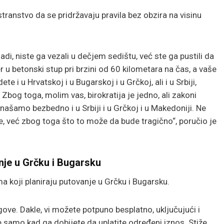
transtvo da se pridržavaju pravila bez obzira na visinu
adi, niste ga vezali u dečjem sedištu, već ste ga pustili da
er u betonski stup pri brzini od 60 kilometara na čas, a vaše
te i u Hrvatskoj i u Bugarskoj i u Grčkoj, ali i u Srbiji,
Zbog toga, molim vas, birokratija je jedno, ali zakoni
našamo bezbedno i u Srbiji i u Grčkoj i u Makedoniji. Ne
, već zbog toga što to može da bude tragično“, poručio je
nje u Grčku i Bugarsku
 koji planiraju putovanje u Grčku i Bugarsku.
gove. Dakle, vi možete potpuno besplatno, uključujući i
je samo kad ga dobijete da uplatite određeni iznos. Stiže