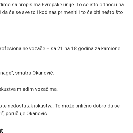
imo sa propisima Evropske unije. To se isto odnosi i na
a će se sve to i kod nas primeniti i to će biti nešto što
 profesionalne vozače – sa 21 na 18 godina za kamione i
snage“, smatra Okanović.
u iskustva mladim vozačima.
e nedostatak iskustva. To može prilično dobro da se
i“, poručuje Okanović.
ut