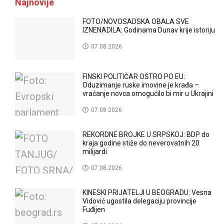
Najnovije
FOTO/NOVOSADSKA OBALA SVE
IZNENADILA: Godinama Dunav krije istoriju
07.08.2026
FINSKI POLITIČAR OŠTRO PO EU:
Oduzimanje ruske imovine je krađa –
vraćanje novca omogućilo bi mir u Ukrajini
07.08.2026
REKORDNE BROJKE U SRPSKOJ: BDP do
kraja godine stiže do neverovatnih 20
milijardi
07.08.2026
KINESKI PRIJATELJI U BEOGRADU: Vesna
Vidović ugostila delegaciju provincije
Fuđijen