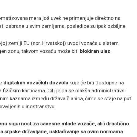
omatizovana mera još uvek ne primenjuje direktno na
sti zabrane u svim zemljama, posledice su ipak ozbiljne.
ojoj zemlji EU (npr. Hrvatskoj) uvodi vozača u sistem.
ngen zonu, takvom vozaču može biti
blokiran ulaz
.
je
digitalnih vozačkih dozvola
koje će biti dostupne na
fizičkim karticama. Cilj je da se olakša administrativni
nim kaznama između država članica, čime se staje na put
ravljenih u inostranstvu.
nu sigurnost za savesne mlade vozače, ali i drastično
 Za srpske državljane, usklađivanje sa ovim normama