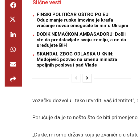
Slične vesti
FINSKI POLITIČAR OŠTRO PO EU:
Oduzimanje ruske imovine je krađa –
vraćanje novca omogućilo bi mir u Ukrajini
DODIK NEMAČKOM AMBASADORU: Došli
ste da predstavljate svoju zemlju, a ne da
uređujete BiH
SKANDAL ZBOG ODLASKA U KNIN:
Medojević pozvao na smenu ministra
spoljnih poslova i pad Vlade
vozačku dozvolu i tako utvrditi vaš identitet“
Poručuje da je to nešto što će biti primenjeno
„Dakle, mi smo država koja je zvanično u stat