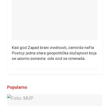
Kad god Zapad brani vrednosti, zamiriše nafta
Postoji jedna stara geopolitička slučajnost koja
se uporno ponavlja: gde god se iznenada...
Popularno