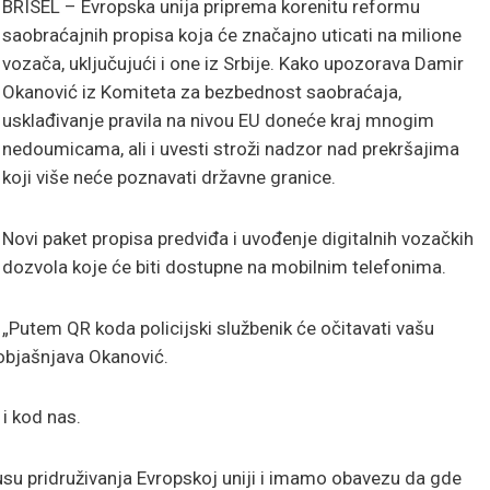
BRISEL – Evropska unija priprema korenitu reformu
saobraćajnih propisa koja će značajno uticati na milione
vozača, uključujući i one iz Srbije. Kako upozorava Damir
Okanović iz Komiteta za bezbednost saobraćaja,
usklađivanje pravila na nivou EU doneće kraj mnogim
nedoumicama, ali i uvesti stroži nadzor nad prekršajima
koji više neće poznavati državne granice.
Novi paket propisa predviđa i uvođenje digitalnih vozačkih
dozvola koje će biti dostupne na mobilnim telefonima.
„Putem QR koda policijski službenik će očitavati vašu
, objašnjava Okanović.
 i kod nas.
usu pridruživanja Evropskoj uniji i imamo obavezu da gde