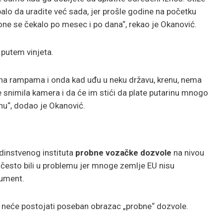
balo da uradite već sada, jer prošle godine na početku
one se čekalo po mesec i po dana“, rekao je Okanović.
 putem vinjeta.
u na rampama i onda kad uđu u neku državu, krenu, nema
 je snimila kamera i da će im stići da plate putarinu mnogo
znu“, dodao je Okanović.
dinstvenog instituta
probne vozačke dozvole
na nivou
i često bili u problemu jer mnoge zemlje EU nisu
kument.
 neće postojati poseban obrazac „probne“ dozvole.