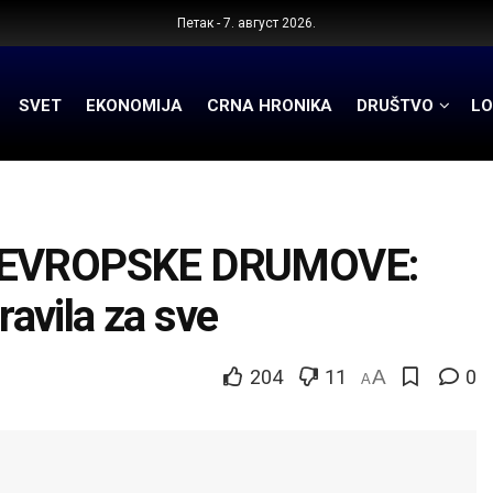
Петак - 7. август 2026.
SVET
EKONOMIJA
CRNA HRONIKA
DRUŠTVO
LO
EVROPSKE DRUMOVE:
ravila za sve
204
11
A
0
A