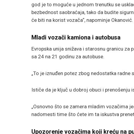
god je to moguće u jednom trenutku se usklad
bezbednost saobraćaja, tako da budite sigurni d
će biti na korist vozača“, napominje Okanović.
Mladi vozači kamiona i autobusa
Evropska unija snižava i starosnu granicu za
sa 24 na 21 godinu za autobuse.
„To je iznuđen potez zbog nedostatka radne 
Ističe da je ključ u dobroj obuci i prenošenj
„Osnovno što se zamera mladim vozačima jest
nadomesti time što ćete im ta iskustva prenet
Upozorenje vozačima koji kreću na p