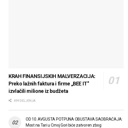
KRAH FINANSIJSKIH MALVERZACIJA:
Preko lažnih faktura i firme „BEE IT“
izvlačili milione iz budžeta
499 DELJENJA
OD 10. AVGUSTA POTPUNA OBUSTAVA SAOBRAĆAJA:
Most na Tari u Crnoj Gori biće zatvoren zbog