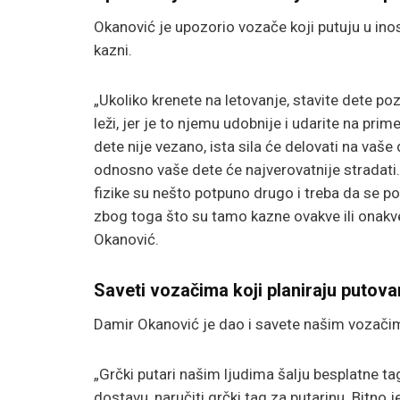
Okanović je upozorio vozače koji putuju u inos
kazni.
„Ukoliko krenete na letovanje, stavite dete poz
leži, jer je to njemu udobnije i udarite na prim
dete nije vezano, ista sila će delovati na vaše de
odnosno vaše dete će najverovatnije stradati. 
fizike su nešto potpuno drugo i treba da se po
zbog toga što su tamo kazne ovakve ili onakve
Okanović.
Saveti vozačima koji planiraju putova
Damir Okanović je dao i savete našim vozačima
„Grčki putari našim ljudima šalju besplatne ta
dostavu, naručiti grčki tag za putarinu. Bitno 