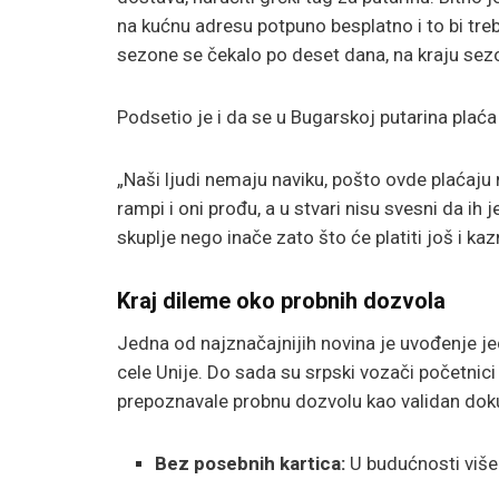
na kućnu adresu potpuno besplatno i to bi tre
sezone se čekalo po deset dana, na kraju sez
Podsetio je i da se u Bugarskoj putarina plaća
„Naši ljudi nemaju naviku, pošto ovde plaćaj
rampi i oni prođu, a u stvari nisu svesni da ih
skuplje nego inače zato što će platiti još i ka
Kraj dileme oko probnih dozvola
Jedna od najznačajnijih novina je uvođenje je
cele Unije. Do sada su srpski vozači početnic
prepoznavale probnu dozvolu kao validan do
Bez posebnih kartica:
U budućnosti više