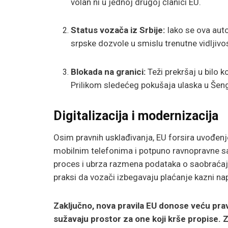
volan ni u jednoj drugoj članici EU.
Status vozača iz Srbije:
Iako se ova aut
srpske dozvole u smislu trenutne vidljivo
Blokada na granici:
Teži prekršaj u bilo k
Prilikom sledećeg pokušaja ulaska u Še
Digitalizacija i modernizacija
Osim pravnih usklađivanja, EU forsira uvođen
mobilnim telefonima i potpuno ravnopravne sa 
proces i ubrza razmena podataka o saobraćaj
praksi da vozači izbegavaju plaćanje kazni nap
Zaključno, nova pravila EU donose veću prav
sužavaju prostor za one koji krše propise.