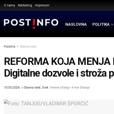
O nama
Marketing
Impresum
NASLOVNA
POLITIKA
Početna
Glavna vest
REFORMA KOJA MENJA 
Digitalne dozvole i stroža p
10.05.2026
u
Glavna vest
,
Svet
Vreme čitanja: 4 min čitanja