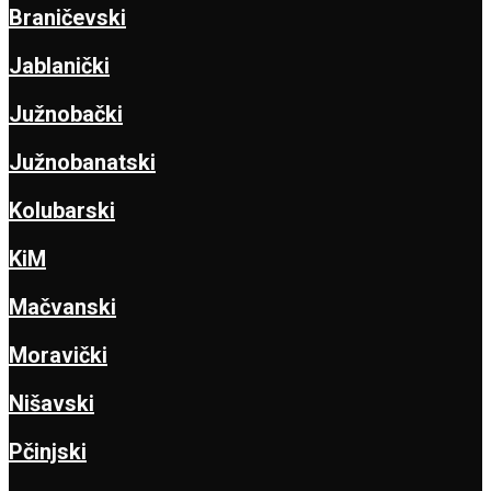
Braničevski
Jablanički
Južnobački
Južnobanatski
Kolubarski
KiM
Mačvanski
Moravički
Nišavski
Pčinjski