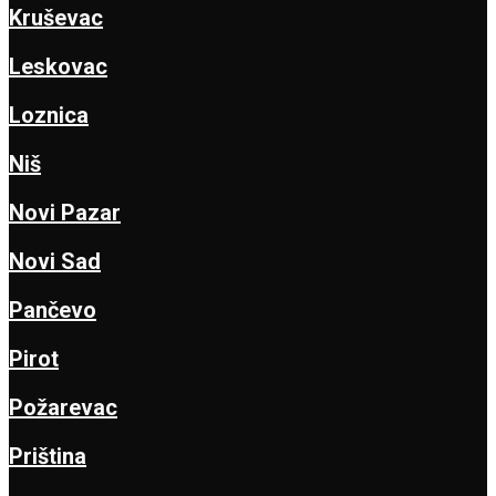
Kruševac
Leskovac
Loznica
Niš
Novi Pazar
Novi Sad
Pančevo
Pirot
Požarevac
Priština