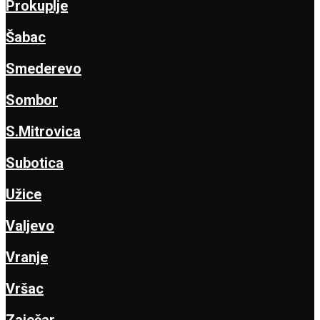
Prokuplje
Šabac
Smederevo
Sombor
S.Mitrovica
Subotica
Užice
Valjevo
Vranje
Vršac
Zaječar