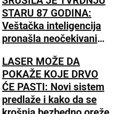
SRUŠILA JE TVRDNJU
STARU 87 GODINA:
Veštačka inteligencija
pronašla neočekivani
matematički primer
LASER MOŽE DA
POKAŽE KOJE DRVO
ĆE PASTI: Novi sistem
predlaže i kako da se
krošnja bezbedno oreže