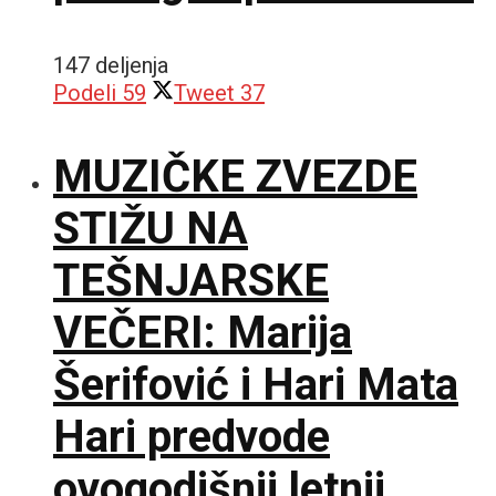
147 deljenja
Podeli
59
Tweet
37
MUZIČKE ZVEZDE
STIŽU NA
TEŠNJARSKE
VEČERI: Marija
Šerifović i Hari Mata
Hari predvode
ovogodišnji letnji