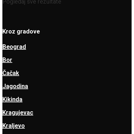
Pogledaj sve rezultate
Kroz gradove
Beograd
Bor
Čačak
Jagodina
Kikinda
Kragujevac
Kraljevo