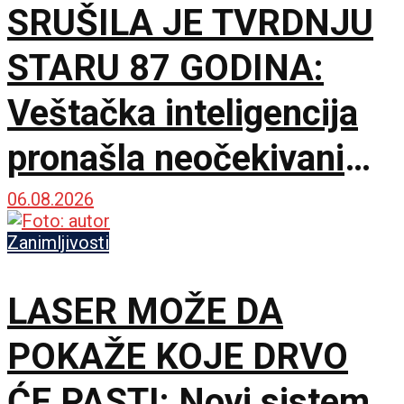
SRUŠILA JE TVRDNJU
STARU 87 GODINA:
Veštačka inteligencija
pronašla neočekivani
matematički primer
06.08.2026
Zanimljivosti
LASER MOŽE DA
POKAŽE KOJE DRVO
ĆE PASTI: Novi sistem