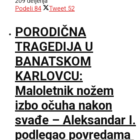
209 deljenja
Podeli
84
Tweet
52
PORODIČNA
TRAGEDIJA U
BANATSKOM
KARLOVCU:
Maloletnik nožem
izbo očuha nakon
svađe – Aleksandar I.
podlegao povredama