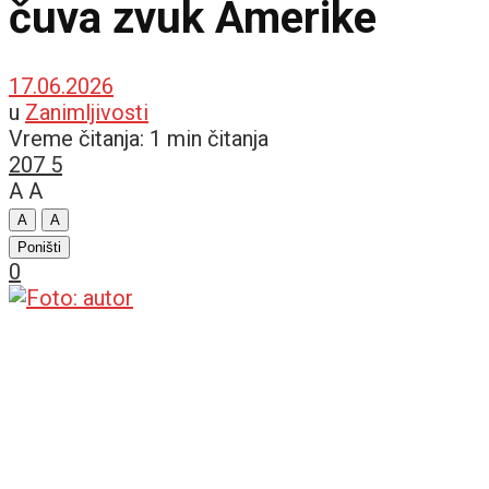
čuva zvuk Amerike
17.06.2026
u
Zanimljivosti
Vreme čitanja: 1 min čitanja
207
5
A
A
A
A
Poništi
0