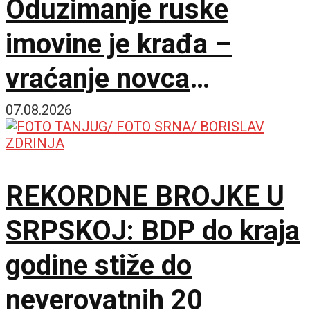
Oduzimanje ruske
imovine je krađa –
vraćanje novca
omogućilo bi mir u
07.08.2026
Ukrajini
REKORDNE BROJKE U
SRPSKOJ: BDP do kraja
godine stiže do
neverovatnih 20