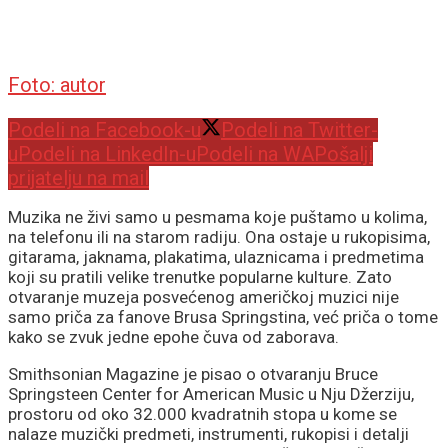
Foto: autor
Podeli na Facebook-u
Podeli na Twitter-
u
Podeli na LinkedIn-u
Podeli na WA
Pošalji
prijatelju na mail
Muzika ne živi samo u pesmama koje puštamo u kolima,
na telefonu ili na starom radiju. Ona ostaje u rukopisima,
gitarama, jaknama, plakatima, ulaznicama i predmetima
koji su pratili velike trenutke popularne kulture. Zato
otvaranje muzeja posvećenog američkoj muzici nije
samo priča za fanove Brusa Springstina, već priča o tome
kako se zvuk jedne epohe čuva od zaborava.
Smithsonian Magazine je pisao o otvaranju Bruce
Springsteen Center for American Music u Nju Džerziju,
prostoru od oko 32.000 kvadratnih stopa u kome se
nalaze muzički predmeti, instrumenti, rukopisi i detalji