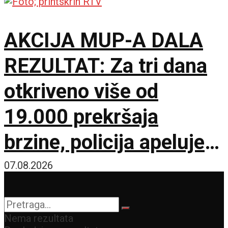
AKCIJA MUP-A DALA
REZULTAT: Za tri dana
otkriveno više od
19.000 prekršaja
brzine, policija apeluje
na vozače pred burni
07.08.2026
vikend
Nema rezultata