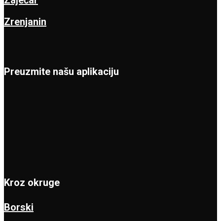
Zrenjanin
Preuzmite našu aplikaciju
Kroz okruge
Borski