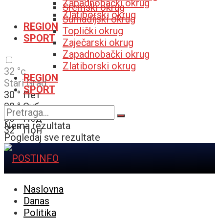
Zapadnobački okrug
Sremski okrug
Zlatiborski okrug
Šumadijski okrug
REGION
Toplički okrug
SPORT
Zaječarski okrug
Zapadnobački okrug
Zlatiborski okrug
32
°c
REGION
Stari Grad
SPORT
30
°
Пет
30
°
Суб
30
°
Нед
Nema rezultata
32
°
Пон
Pogledaj sve rezultate
Naslovna
Danas
Politika