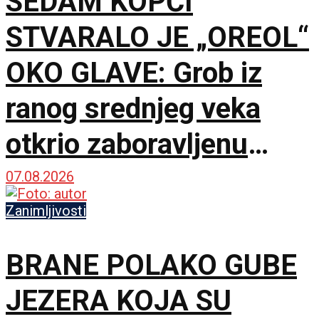
SEDAM KOPČI
STVARALO JE „OREOL“
OKO GLAVE: Grob iz
ranog srednjeg veka
otkrio zaboravljenu
kulturu
07.08.2026
Zanimljivosti
BRANE POLAKO GUBE
JEZERA KOJA SU