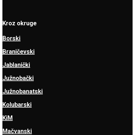
Kroz okruge
Borski
Braničevski
Jablanički
Južnobački
Južnobanatski
Kolubarski
KiM
Mačvanski