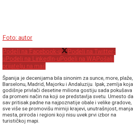
Foto: autor
Podeli na Facebook-u
Podeli na Twitter-
u
Podeli na LinkedIn-u
Podeli na WA
Pošalji
prijatelju na mail
Španija je decenijama bila sinonim za sunce, more, plaže,
Barselonu, Madrid, Majorku i Andaluziju. Ipak, zemlja koja
godišnje privlači desetine miliona gostiju sada pokušava
da promeni način na koji se predstavlja svetu. Umesto da
sav pritisak padne na najpoznatije obale i velike gradove,
sve više se promovišu mirniji krajevi, unutrašnjost, manja
mesta, priroda i regioni koji nisu uvek prvi izbor na
turističkoj mapi.