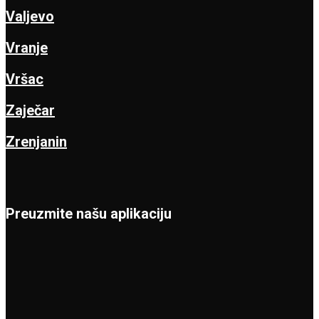
Valjevo
Vranje
Vršac
Zaječar
Zrenjanin
Preuzmite našu aplikaciju