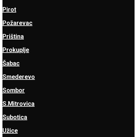
Pirot
Požarevac
Priština
Prokuplje
Šabac
Smederevo
Sombor
S.Mitrovica
Subotica
Užice