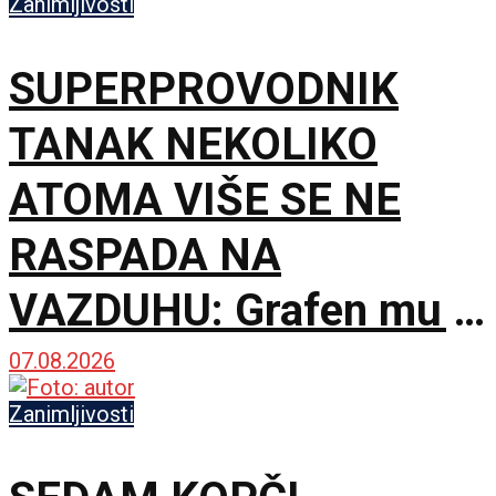
mesecima proizvode
Zanimljivosti
manje sperme
SUPERPROVODNIK
TANAK NEKOLIKO
ATOMA VIŠE SE NE
RASPADA NA
VAZDUHU: Grafen mu je
postao zaštitni krov
07.08.2026
Zanimljivosti