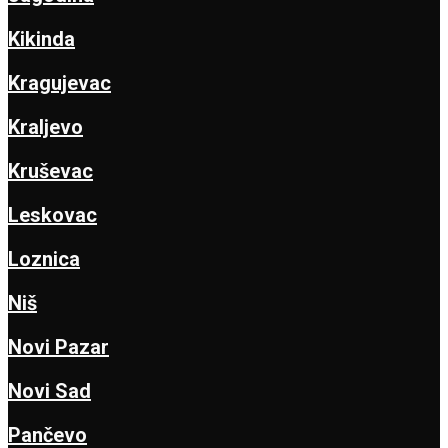
Kikinda
Kragujevac
Kraljevo
Kruševac
Leskovac
Loznica
Niš
Novi Pazar
Novi Sad
Pančevo