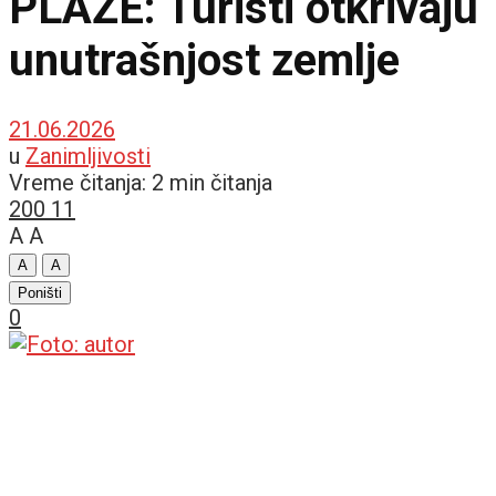
PLAŽE: Turisti otkrivaju
unutrašnjost zemlje
21.06.2026
u
Zanimljivosti
Vreme čitanja: 2 min čitanja
200
11
A
A
A
A
Poništi
0