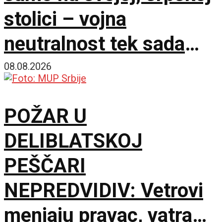
stolici – vojna
neutralnost tek sada
dobija na značaju
08.08.2026
POŽAR U
DELIBLATSKOJ
PEŠČARI
NEPREDVIDIV: Vetrovi
menjaju pravac, vatra