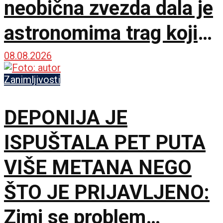
neobična zvezda dala je
astronomima trag koji
čekaju decenijama
08.08.2026
Zanimljivosti
DEPONIJA JE
ISPUŠTALA PET PUTA
VIŠE METANA NEGO
ŠTO JE PRIJAVLJENO:
Zimi se problem