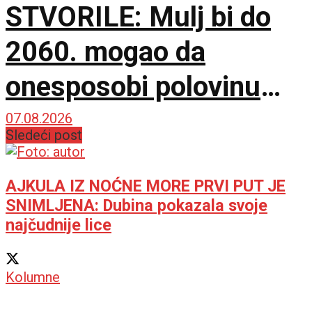
STVORILE: Mulj bi do
2060. mogao da
onesposobi polovinu
svetskih akumulacija
07.08.2026
Sledeći post
AJKULA IZ NOĆNE MORE PRVI PUT JE
SNIMLJENA: Dubina pokazala svoje
najčudnije lice
Kolumne