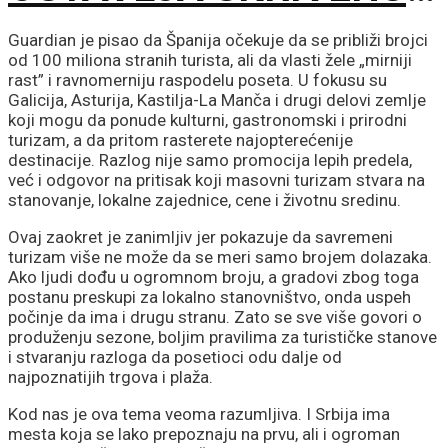
POSLEDICU: Mužjaci
Guardian je pisao da Španija očekuje da se približi brojci
od 100 miliona stranih turista, ali da vlasti žele „mirniji
mesecima proizvode
rast” i ravnomerniju raspodelu poseta. U fokusu su
Galicija, Asturija, Kastilja-La Manča i drugi delovi zemlje
koji mogu da ponude kulturni, gastronomski i prirodni
manje sperme
turizam, a da pritom rasterete najopterećenije
destinacije. Razlog nije samo promocija lepih predela,
već i odgovor na pritisak koji masovni turizam stvara na
stanovanje, lokalne zajednice, cene i životnu sredinu.
Ovaj zaokret je zanimljiv jer pokazuje da savremeni
turizam više ne može da se meri samo brojem dolazaka.
Ako ljudi dođu u ogromnom broju, a gradovi zbog toga
postanu preskupi za lokalno stanovništvo, onda uspeh
počinje da ima i drugu stranu. Zato se sve više govori o
produženju sezone, boljim pravilima za turističke stanove
i stvaranju razloga da posetioci odu dalje od
najpoznatijih trgova i plaža.
Kod nas je ova tema veoma razumljiva. I Srbija ima
mesta koja se lako prepoznaju na prvu, ali i ogroman