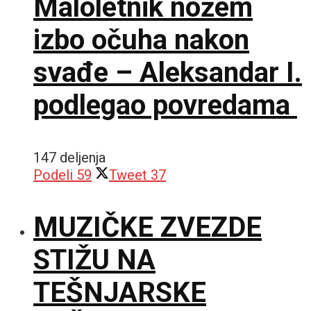
Maloletnik nožem
izbo očuha nakon
svađe – Aleksandar I.
podlegao povredama
147 deljenja
Podeli
59
Tweet
37
MUZIČKE ZVEZDE
STIŽU NA
TEŠNJARSKE