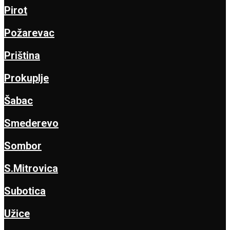
Pirot
Požarevac
Priština
Prokuplje
Šabac
Smederevo
Sombor
S.Mitrovica
Subotica
Užice