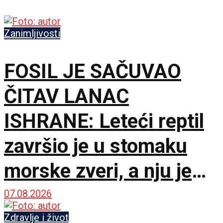
Zanimljivosti
FOSIL JE SAČUVAO
ČITAV LANAC
ISHRANE: Leteći reptil
završio je u stomaku
morske zveri, a nju je
napao još veći predator
07.08.2026
Zdravlje i život