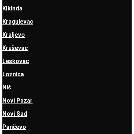
Kikinda
Kragujevac
Kraljevo
Kruševac
Leskovac
Loznica
Niš
Novi Pazar
Novi Sad
Pančevo