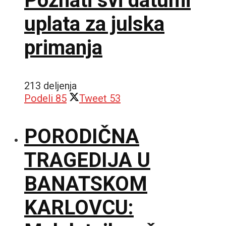
Poznati svi datumi
uplata za julska
primanja
213 deljenja
Podeli
85
Tweet
53
PORODIČNA
TRAGEDIJA U
BANATSKOM
KARLOVCU: