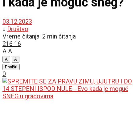
i kada je moguć sneg?
03.12.2023
u
Društvo
Vreme čitanja: 2 min čitanja
216
16
A
A
A
A
Poništi
0