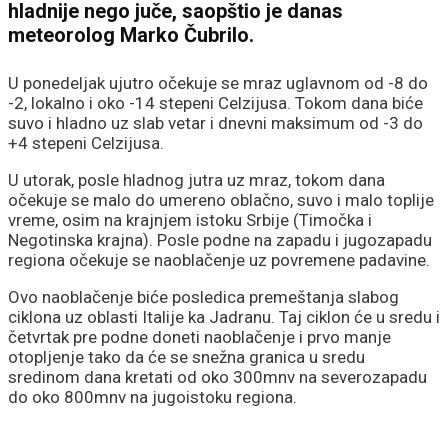
hladnije nego juče, saopštio je danas
meteorolog Marko Čubrilo.
U ponedeljak ujutro očekuje se mraz uglavnom od -8 do
-2, lokalno i oko -14 stepeni Celzijusa. Tokom dana biće
suvo i hladno uz slab vetar i dnevni maksimum od -3 do
+4 stepeni Celzijusa.
U utorak, posle hladnog jutra uz mraz, tokom dana
očekuje se malo do umereno oblačno, suvo i malo toplije
vreme, osim na krajnjem istoku Srbije (Timočka i
Negotinska krajna). Posle podne na zapadu i jugozapadu
regiona očekuje se naoblačenje uz povremene padavine.
Ovo naoblačenje biće posledica premeštanja slabog
ciklona uz oblasti Italije ka Jadranu. Taj ciklon će u sredu i
četvrtak pre podne doneti naoblačenje i prvo manje
otopljenje tako da će se snežna granica u sredu
sredinom dana kretati od oko 300mnv na severozapadu
do oko 800mnv na jugoistoku regiona.