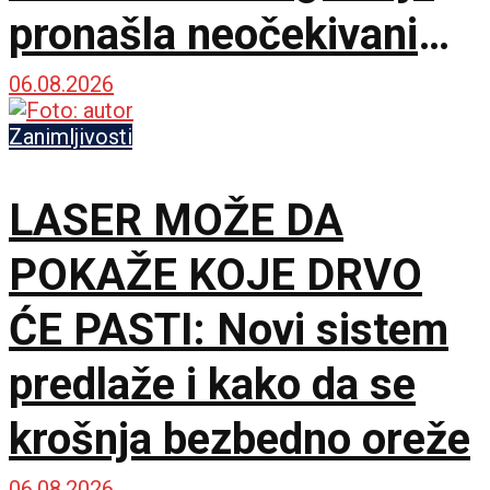
pronašla neočekivani
matematički primer
06.08.2026
Zanimljivosti
LASER MOŽE DA
POKAŽE KOJE DRVO
ĆE PASTI: Novi sistem
predlaže i kako da se
krošnja bezbedno oreže
06.08.2026