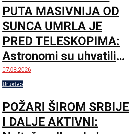
PUTA MASIVNIJA OD
SUNCA UMRLA JE
PRED TELESKOPIMA:
Astronomi su uhvatili
trenutak koji gotovo
07.08.2026
uvek promakne
Društvo
POŽARI ŠIROM SRBIJE
I DALJE AKTIVNI: