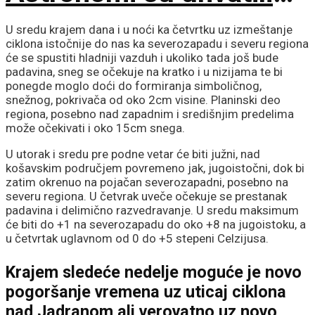
trenutak koji gotovo
U sredu krajem dana i u noći ka četvrtku uz izmeštanje
ciklona istočnije do nas ka severozapadu i severu regiona
uvek promakne
će se spustiti hladniji vazduh i ukoliko tada još bude
padavina, sneg se očekuje na kratko i u nizijama te bi
ponegde moglo doći do formiranja simboličnog,
snežnog, pokrivača od oko 2cm visine. Planinski deo
regiona, posebno nad zapadnim i središnjim predelima
može očekivati i oko 15cm snega.
U utorak i sredu pre podne vetar će biti južni, nad
košavskim područjem povremeno jak, jugoistočni, dok bi
zatim okrenuo na pojačan severozapadni, posebno na
severu regiona. U četvrak uveče očekuje se prestanak
padavina i delimično razvedravanje. U sredu maksimum
će biti do +1 na severozapadu do oko +8 na jugoistoku, a
u četvrtak uglavnom od 0 do +5 stepeni Celzijusa.
Krajem sledeće nedelje moguće je novo
pogoršanje vremena uz uticaj ciklona
nad Jadranom ali verovatno uz novo,