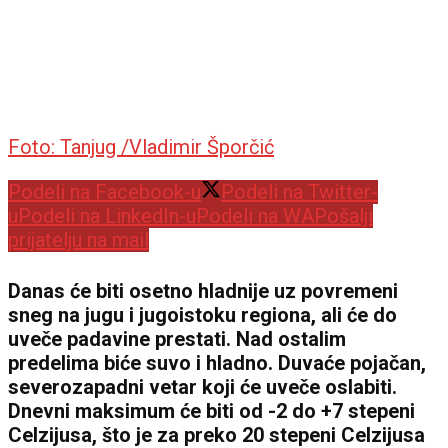
Foto: Tanjug /Vladimir Šporčić
Podeli na Facebook-u
Podeli na Twitter-
u
Podeli na LinkedIn-u
Podeli na WA
Pošalji
prijatelju na mail
Danas će biti osetno hladnije uz povremeni
sneg na jugu i jugoistoku regiona, ali će do
uveče padavine prestati. Nad ostalim
predelima biće suvo i hladno. Duvaće pojačan,
severozapadni vetar koji će uveče oslabiti.
Dnevni maksimum će biti od -2 do +7 stepeni
Celzijusa, što je za preko 20 stepeni Celzijusa