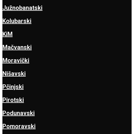
Južnobanatski
Kolubarski
KiM
Mačvanski
Moravički
Nišavski
Pčinjski
Pirotski
Podunavski
Pomoravski