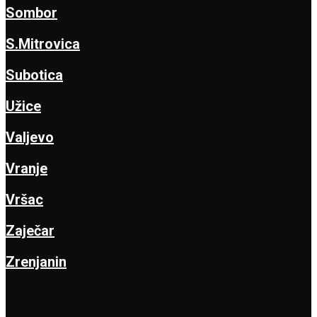
Sombor
S.Mitrovica
Subotica
Užice
Valjevo
Vranje
Vršac
Zaječar
Zrenjanin