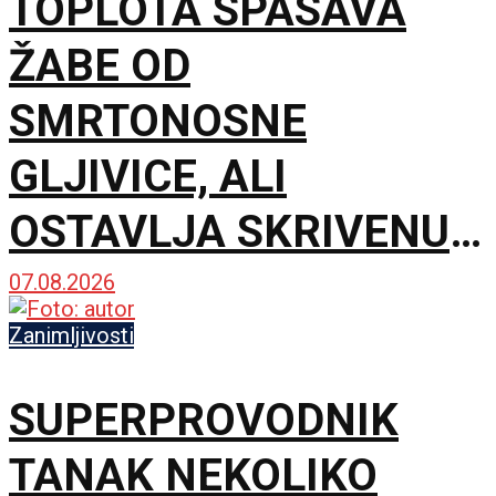
TOPLOTA SPASAVA
ŽABE OD
SMRTONOSNE
GLJIVICE, ALI
OSTAVLJA SKRIVENU
POSLEDICU: Mužjaci
07.08.2026
mesecima proizvode
Zanimljivosti
manje sperme
SUPERPROVODNIK
TANAK NEKOLIKO