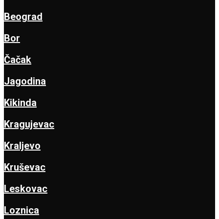
Beograd
Bor
Čačak
Jagodina
Kikinda
Kragujevac
Kraljevo
Kruševac
Leskovac
Loznica