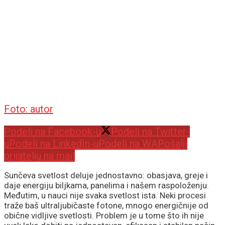
Foto: autor
Podeli na Facebook-u
Podeli na Twitter-
u
Podeli na LinkedIn-u
Podeli na WA
Pošalji
prijatelju na mail
Sunčeva svetlost deluje jednostavno: obasjava, greje i
daje energiju biljkama, panelima i našem raspoloženju.
Međutim, u nauci nije svaka svetlost ista. Neki procesi
traže baš ultraljubičaste fotone, mnogo energičnije od
obične vidljive svetlosti. Problem je u tome što ih nije