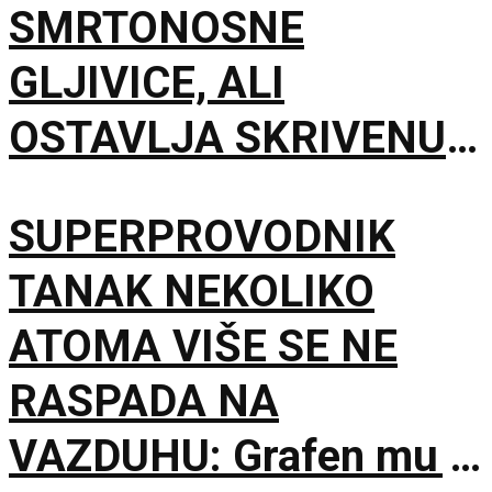
SMRTONOSNE
GLJIVICE, ALI
OSTAVLJA SKRIVENU
POSLEDICU: Mužjaci
SUPERPROVODNIK
mesecima proizvode
TANAK NEKOLIKO
manje sperme
ATOMA VIŠE SE NE
RASPADA NA
VAZDUHU: Grafen mu je