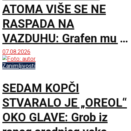
ATOMA VIŠE SE NE
RASPADA NA
VAZDUHU: Grafen mu je
postao zaštitni krov
07.08.2026
Zanimljivosti
SEDAM KOPČI
STVARALO JE „OREOL“
OKO GLAVE: Grob iz