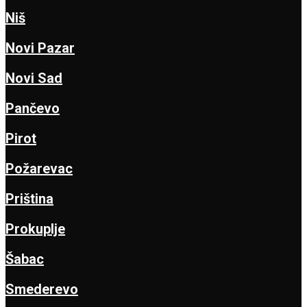
Niš
Novi Pazar
Novi Sad
Pančevo
Pirot
Požarevac
Priština
Prokuplje
Šabac
Smederevo