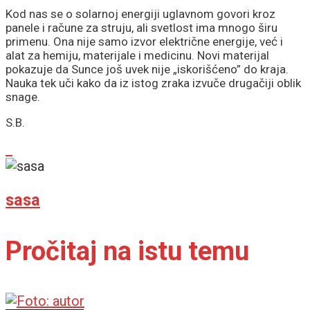
postao zaštitni krov
Kod nas se o solarnoj energiji uglavnom govori kroz
panele i račune za struju, ali svetlost ima mnogo širu
primenu. Ona nije samo izvor električne energije, već i
alat za hemiju, materijale i medicinu. Novi materijal
pokazuje da Sunce još uvek nije „iskorišćeno” do kraja.
Nauka tek uči kako da iz istog zraka izvuče drugačiji oblik
snage.
S.B.
sasa
Pročitaj na istu temu