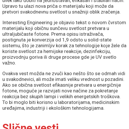
uvek lako dobiti na jednostavan, efikasan i stabilan način.
Upravo tu ulazi nova priča o materijalu koji može da
pretvori svakodnevnu svetlost u snažniji oblik zračenja.
Interesting Engineering je objavio tekst o novom čvrstom
materijalu koji običnu sunčevu svetlost pretvara u
ultraljubičaste fotone. Prema opisu istraživača,
postignuta je konverzija od 1,9 odsto u solid-state
sistemu, što je zanimljiv korak za tehnologije koje žele da
koriste svetlost za hemijske reakcije, dezinfekciju,
proizvodnju goriva ili druge procese gde je UV svetlo
važno.
Ovakva vest možda ne zvuči kao nešto što se odmah vidi
u svakodnevici, ali može imati veliku vrednost u pozadini.
Ako se obična svetlost efikasnije pretvara u energičnije
fotone, moguće je razvijati nove načine za pokretanje
reakcija bez skupih lampi i velikih energetskih troškova.
To bi moglo biti korisno u laboratorijama, medicinskim
uređajima, industriji i ekološkim tehnologijama.
Slične vesti