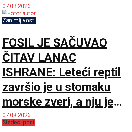
svetskih akumulacija
07.08.2026
Zanimljivosti
FOSIL JE SAČUVAO
ČITAV LANAC
ISHRANE: Leteći reptil
završio je u stomaku
morske zveri, a nju je
napao još veći predator
07.08.2026
Sledeći post