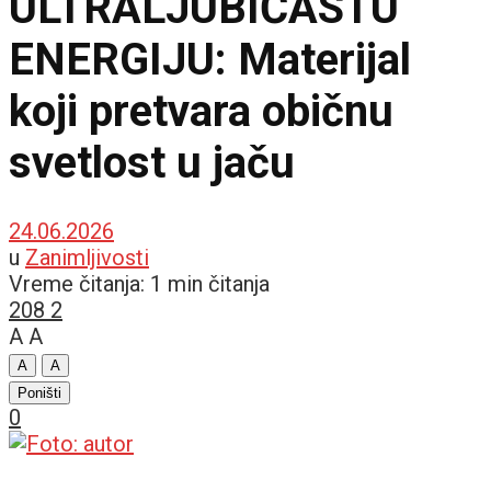
ULTRALJUBIČASTU
ENERGIJU: Materijal
koji pretvara običnu
svetlost u jaču
24.06.2026
u
Zanimljivosti
Vreme čitanja: 1 min čitanja
208
2
A
A
A
A
Poništi
0