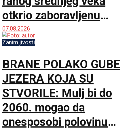
ranog srednjeg veka
otkrio zaboravljenu
kulturu
07.08.2026
Zanimljivosti
BRANE POLAKO GUBE
JEZERA KOJA SU
STVORILE: Mulj bi do
2060. mogao da
onesposobi polovinu