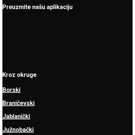
Preuzmite našu aplikaciju
Kroz okruge
Borski
Braničevski
Jablanički
Južnobački