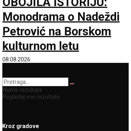
OBOJILA ISTORIJU:
Monodrama o Nadeždi
Petrović na Borskom
kulturnom letu
08.08.2026
Nema rezultata
Pogledaj sve rezultate
Kroz gradove