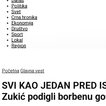
Danas
Politika
Svet
Crna hronika
Ekonomija
Društvo
Sport
Lokal
Region
Početna
Glavna vest
SVI KAO JEDAN PRED ISP
Zukić podigli borbenu g