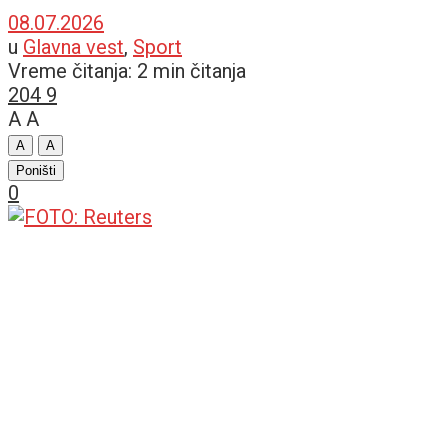
08.07.2026
u
Glavna vest
,
Sport
Vreme čitanja: 2 min čitanja
204
9
A
A
A
A
Poništi
0