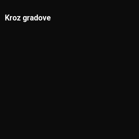
Kroz gradove
Beograd
Niš
Bor
Novi Pazar
Čačak
Novi Sad
Jagodina
Pančevo
Kikinda
Pirot
Kragujevac
Požarevac
Kraljevo
Priština