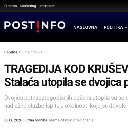
O nama
Marketing
Impresum
NASLOVNA
POLITIKA
Početna
Crna hronika
TRAGEDIJA KOD KRUŠEVCA
Stalaća utopila se dvojica
Dvojica petnaestogodišnjih dečaka utopila su se 
nadležne službe ispituju okolnosti koje su dovele
08.06.2026
u
Crna hronika
Vreme čitanja: 2 min čitanja