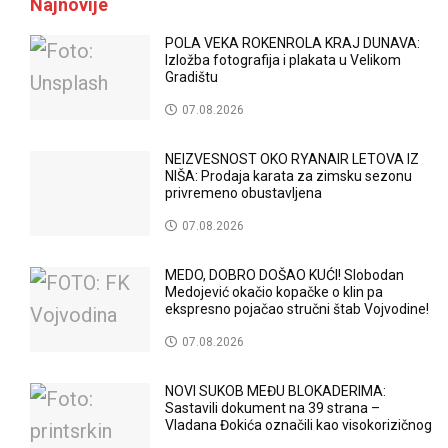
Najnovije
POLA VEKA ROKENROLA KRAJ DUNAVA:
Izložba fotografija i plakata u Velikom
Gradištu
07.08.2026
NEIZVESNOST OKO RYANAIR LETOVA IZ
NIŠA: Prodaja karata za zimsku sezonu
privremeno obustavljena
07.08.2026
MEDO, DOBRO DOŠAO KUĆI! Slobodan
Medojević okačio kopačke o klin pa
ekspresno pojačao stručni štab Vojvodine!
07.08.2026
NOVI SUKOB MEĐU BLOKADERIMA:
Sastavili dokument na 39 strana –
Vladana Đokića označili kao visokorizičnog