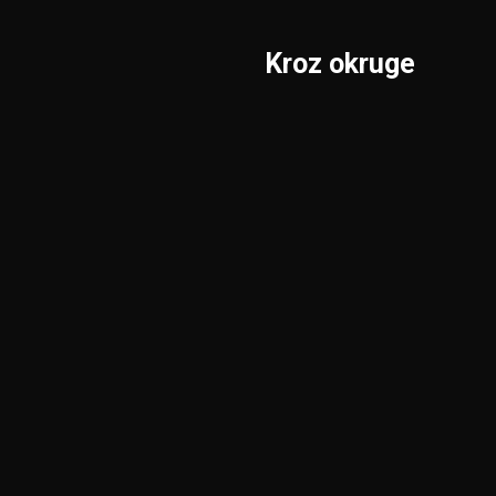
Kroz okruge
Sombor
Borski
S.Mitrovica
Braničevski
Subotica
Jablanički
Užice
Južnobački
Valjevo
Južnobanatski
Vranje
Kolubarski
Vršac
KiM