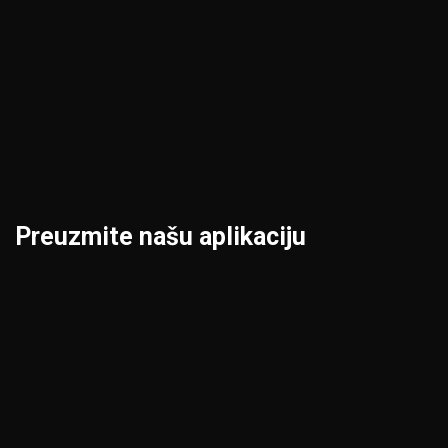
Kruševac
Prokuplje
Leskovac
Šabac
Loznica
Smederevo
Preuzmite našu aplikaciju