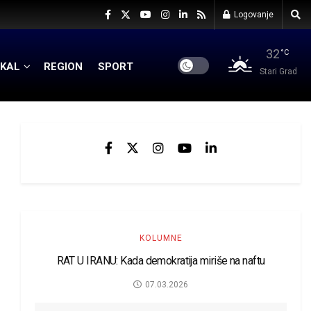
Logovanje
32
°C
KAL
REGION
SPORT
Stari Grad
KOLUMNE
RAT U IRANU: Kada demokratija miriše na naftu
07.03.2026