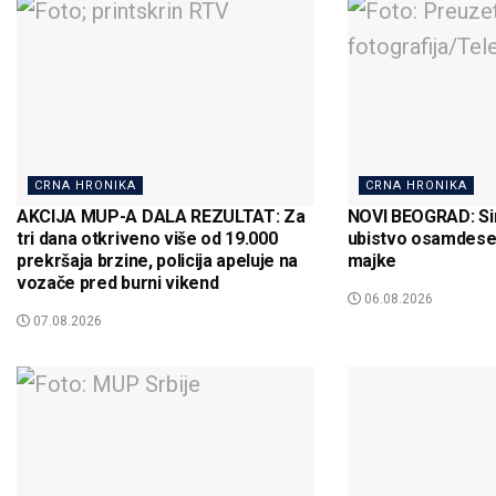
CRNA HRONIKA
CRNA HRONIKA
AKCIJA MUP-A DALA REZULTAT: Za
NOVI BEOGRAD: Si
tri dana otkriveno više od 19.000
ubistvo osamdese
prekršaja brzine, policija apeluje na
majke
vozače pred burni vikend
06.08.2026
07.08.2026