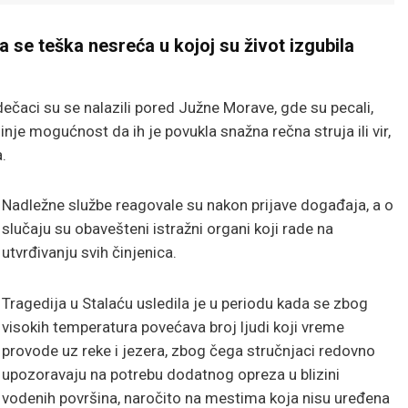
se teška nesreća u kojoj su život izgubila
ečaci su se nalazili pored Južne Morave, gde su pecali,
je mogućnost da ih je povukla snažna rečna struja ili vir,
.
Nadležne službe reagovale su nakon prijave događaja, a o
slučaju su obavešteni istražni organi koji rade na
utvrđivanju svih činjenica.
Tragedija u Stalaću usledila je u periodu kada se zbog
visokih temperatura povećava broj ljudi koji vreme
provode uz reke i jezera, zbog čega stručnjaci redovno
upozoravaju na potrebu dodatnog opreza u blizini
vodenih površina, naročito na mestima koja nisu uređena