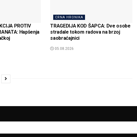
CRNA HRONIKA
CIJA PROTIV
TRAGEDIJA KOD ŠAPCA: Dve osobe
ANATA: Hapšenja
stradale tokom radova na brzoj
ačkoj
saobraćajnici
05.08.2026