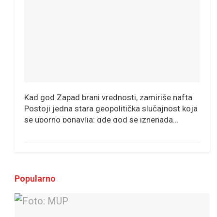
Kad god Zapad brani vrednosti, zamiriše nafta
Postoji jedna stara geopolitička slučajnost koja
se uporno ponavlja: gde god se iznenada...
Popularno