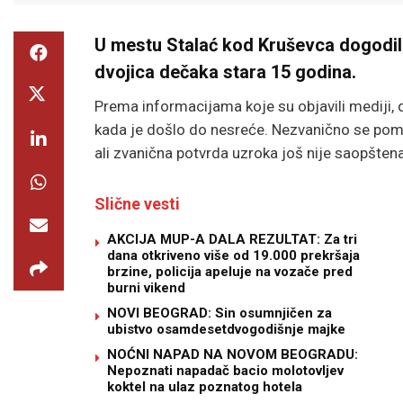
U mestu Stalać kod Kruševca dogodila 
dvojica dečaka stara 15 godina.
Prema informacijama koje su objavili mediji, d
kada je došlo do nesreće. Nezvanično se pomin
ali zvanična potvrda uzroka još nije saopštena
Slične vesti
AKCIJA MUP-A DALA REZULTAT: Za tri
dana otkriveno više od 19.000 prekršaja
brzine, policija apeluje na vozače pred
burni vikend
NOVI BEOGRAD: Sin osumnjičen za
ubistvo osamdesetdvogodišnje majke
NOĆNI NAPAD NA NOVOM BEOGRADU:
Nepoznati napadač bacio molotovljev
koktel na ulaz poznatog hotela