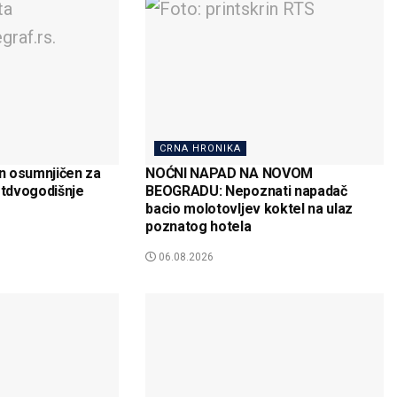
CRNA HRONIKA
n osumnjičen za
NOĆNI NAPAD NA NOVOM
tdvogodišnje
BEOGRADU: Nepoznati napadač
bacio molotovljev koktel na ulaz
poznatog hotela
06.08.2026