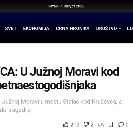
Петак - 7. август 2026.
SVET
EKONOMIJA
CRNA HRONIKA
DRUŠTVO
LO
: U Južnoj Moravi kod
 petnaestogodišnjaka
u Južnoj Moravi u mestu Stalać kod Kruševca, a
 do tragedije
215
2
A
0
A