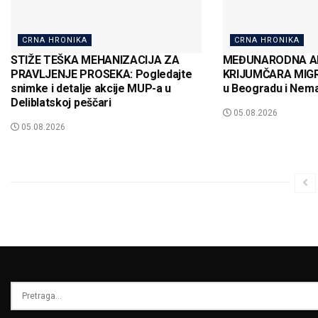
CRNA HRONIKA
CRNA HRONIKA
STIŽE TEŠKA MEHANIZACIJA ZA
MEĐUNARODNA AK
PRAVLJENJE PROSEKA: Pogledajte
KRIJUMČARA MIGR
snimke i detalje akcije MUP-a u
u Beogradu i Nem
Deliblatskoj peščari
05.08.2026
05.08.2026