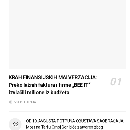
KRAH FINANSIJSKIH MALVERZACIJA:
Preko lažnih faktura i firme „BEE IT“
izvlačili milione iz budžeta
501 DELJENJA
OD 10. AVGUSTA POTPUNA OBUSTAVA SAOBRAĆAJA:
Most na Tari u Crnoj Gori biće zatvoren zbog