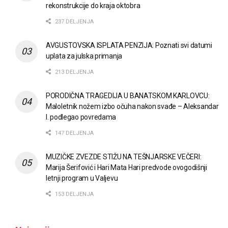
rekonstrukcije do kraja oktobra
237 DELJENJA
AVGUSTOVSKA ISPLATA PENZIJA: Poznati svi datumi
uplata za julska primanja
213 DELJENJA
PORODIČNA TRAGEDIJA U BANATSKOM KARLOVCU:
Maloletnik nožem izbo očuha nakon svađe – Aleksandar
I. podlegao povredama
147 DELJENJA
MUZIČKE ZVEZDE STIŽU NA TEŠNJARSKE VEČERI:
Marija Šerifović i Hari Mata Hari predvode ovogodišnji
letnji program u Valjevu
153 DELJENJA