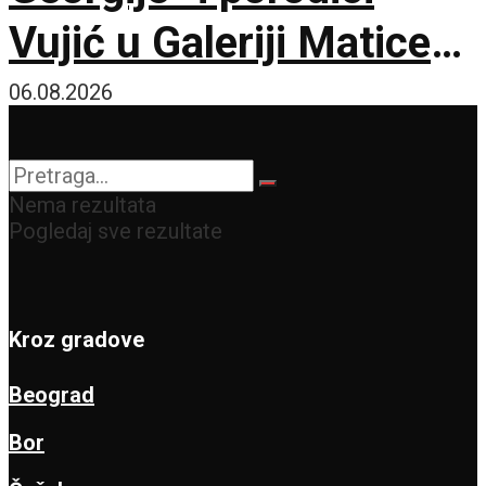
Vujić u Galeriji Matice
srpske
06.08.2026
Nema rezultata
Pogledaj sve rezultate
Kroz gradove
Beograd
Bor