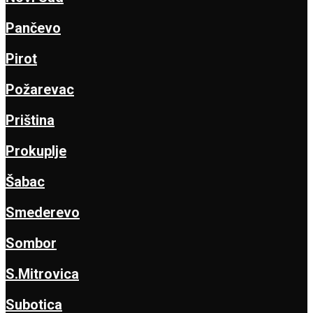
Pančevo
Pirot
Požarevac
Priština
Prokuplje
Šabac
Smederevo
Sombor
S.Mitrovica
Subotica