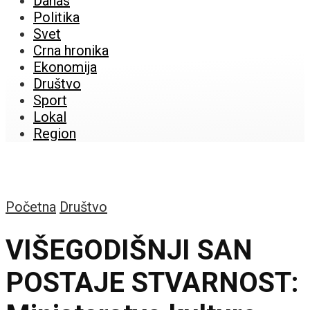
Danas
Politika
Svet
Crna hronika
Ekonomija
Društvo
Sport
Lokal
Region
Početna
Društvo
VIŠEGODIŠNJI SAN
POSTAJE STVARNOST: