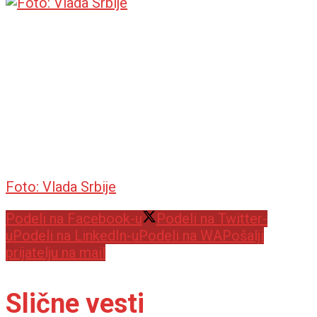
Foto: Vlada Srbije
Podeli na Facebook-u
Podeli na Twitter-
u
Podeli na LinkedIn-u
Podeli na WA
Pošalji
prijatelju na mail
Slične vesti