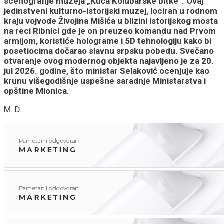
scenografije muzeja „Kuća Kolubarske bitke“. Ovaj
jedinstveni kulturno-istorijski muzej, lociran u rodnom
kraju vojvode Živojina Mišića u blizini istorijskog mosta
na reci Ribnici gde je on preuzeo komandu nad Prvom
armijom, koristiće holograme i 5D tehnologiju kako bi
posetiocima dočarao slavnu srpsku pobedu. Svečano
otvaranje ovog modernog objekta najavljeno je za 20.
jul 2026. godine, što ministar Selaković ocenjuje kao
krunu višegodišnje uspešne saradnje Ministarstva i
opštine Mionica.
M. D.