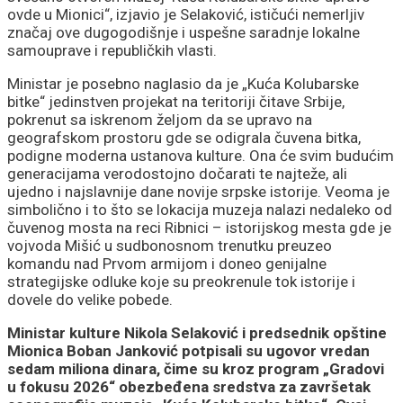
ovde u Mionici“, izjavio je Selaković, ističući nemerljiv
značaj ove dugogodišnje i uspešne saradnje lokalne
samouprave i republičkih vlasti.
Ministar je posebno naglasio da je „Kuća Kolubarske
bitke“ jedinstven projekat na teritoriji čitave Srbije,
pokrenut sa iskrenom željom da se upravo na
geografskom prostoru gde se odigrala čuvena bitka,
podigne moderna ustanova kulture. Ona će svim budućim
generacijama verodostojno dočarati te najteže, ali
ujedno i najslavnije dane novije srpske istorije. Veoma je
simbolično i to što se lokacija muzeja nalazi nedaleko od
čuvenog mosta na reci Ribnici – istorijskog mesta gde je
vojvoda Mišić u sudbonosnom trenutku preuzeo
komandu nad Prvom armijom i doneo genijalne
strategijske odluke koje su preokrenule tok istorije i
dovele do velike pobede.
Ministar kulture Nikola Selaković i predsednik opštine
Mionica Boban Janković potpisali su ugovor vredan
sedam miliona dinara, čime su kroz program „Gradovi
u fokusu 2026“ obezbeđena sredstva za završetak