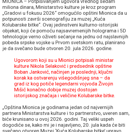
MIONICA – Potpisivanjem ugovora vrednog sedam
miliona dinara, Ministarstvo kulture je kroz program
„Gradovi u fokusu 2026“ omogućilo opštini Mionica da u
potpunosti završi scenografiju za muzej „Kuća
Kolubarske bitke“. Ovaj jedinstveni kulturno-istorijski
objekat, koji će pomoću najsavremenijih holograma i 5D
tehnologije verno oživeti sećanje na jednu od najslavnijih
pobeda srpske vojske u Prvom svetskom ratu, planirano
je da svečano bude otvoren 20. jula 2026. godine.
Ugovorom koji su u Mionici potpisali ministar
kulture Nikola Selaković i predsednik opštine
Boban Janković, načinjen je poslednji, ključni
korak ka ostvarenju višegodišnjeg sna – da
grad iz kog potiče legendarni vojvoda Živojin
Mišić konačno dobije muzej dostojan
istorijskog značaja i veličine Kolubarske bitke.
„Opština Mionica je godinama jedan od najvernijih
partnera Ministarstva kulture i to partnerstvo, uveren sam,
biće krunisano u ovoj 2026. godini. Taj veliki uspeh
dogodiće se, kako mi je i najavljeno, 20. jula kada će biti
svečano otvoren Muzej ‘Kuća Kolubarske bitke’ upravo