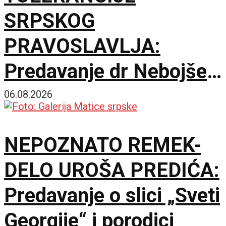
SRPSKOG
PRAVOSLAVLJA:
Predavanje dr Nebojše
Šuletića u Galeriji
06.08.2026
Matice srpske
NEPOZNATO REMEK-
DELO UROŠA PREDIĆA:
Predavanje o slici „Sveti
Georgije“ i porodici