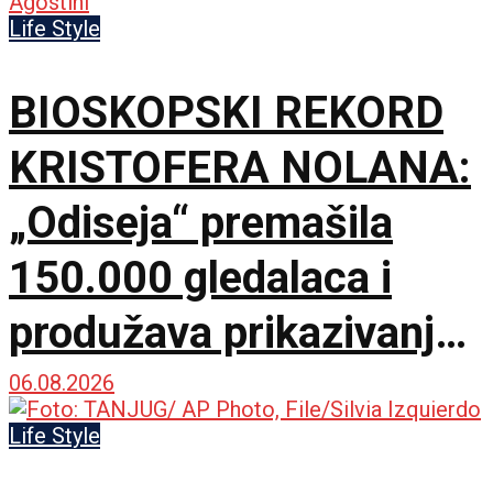
Life Style
BIOSKOPSKI REKORD
KRISTOFERA NOLANA:
„Odiseja“ premašila
150.000 gledalaca i
produžava prikazivanje
u IMAX dvorani
06.08.2026
Life Style