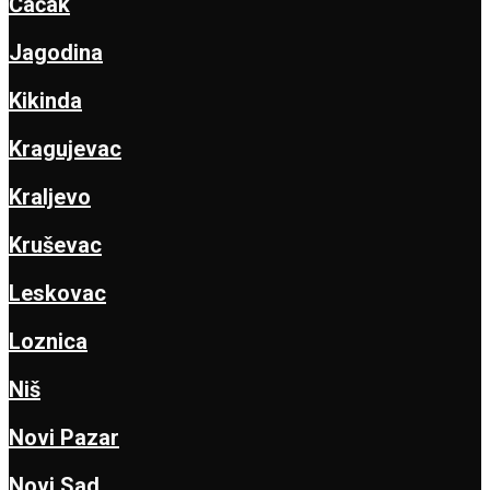
Čačak
Jagodina
Kikinda
Kragujevac
Kraljevo
Kruševac
Leskovac
Loznica
Niš
Novi Pazar
Novi Sad