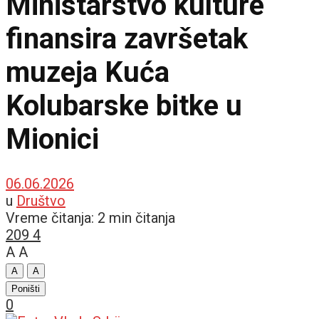
Ministarstvo kulture
finansira završetak
muzeja Kuća
Kolubarske bitke u
Mionici
06.06.2026
u
Društvo
Vreme čitanja: 2 min čitanja
209
4
A
A
A
A
Poništi
0