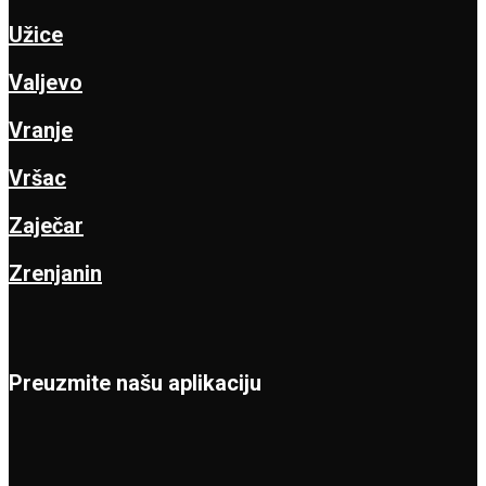
Užice
Valjevo
Vranje
Vršac
Zaječar
Zrenjanin
Preuzmite našu aplikaciju