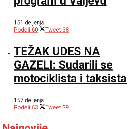
program u Valjevu
151 deljenja
Podeli
60
Tweet
38
TEŽAK UDES NA
GAZELI: Sudarili se
motociklista i taksista
157 deljenja
Podeli
63
Tweet
39
Najnovije