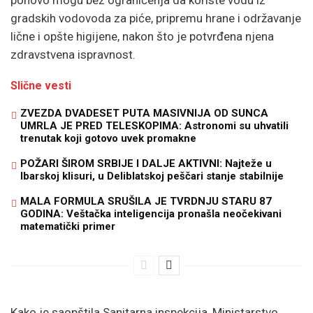
gradskih vodovoda za piće, pripremu hrane i održavanje
lične i opšte higijene, nakon što je potvrđena njena
zdravstvena ispravnost.
Slične vesti
ZVEZDA DVADESET PUTA MASIVNIJA OD SUNCA
UMRLA JE PRED TELESKOPIMA: Astronomi su uhvatili
trenutak koji gotovo uvek promakne
POŽARI ŠIROM SRBIJE I DALJE AKTIVNI: Najteže u
Ibarskoj klisuri, u Deliblatskoj peščari stanje stabilnije
MALA FORMULA SRUŠILA JE TVRDNJU STARU 87
GODINA: Veštačka inteligencija pronašla neočekivani
matematički primer
Kako je saopštila Sanitarna inspekcija, Ministarstvo