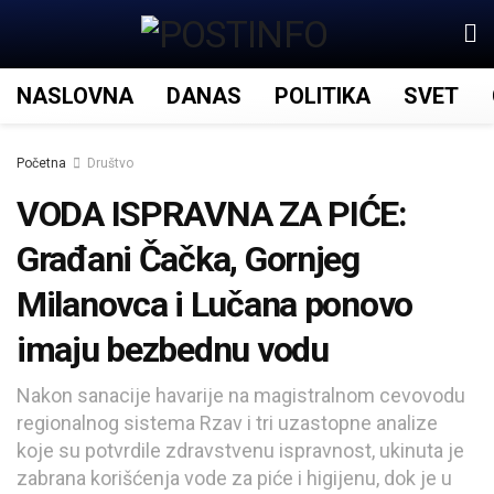
NASLOVNA
DANAS
POLITIKA
SVET
Početna
Društvo
VODA ISPRAVNA ZA PIĆE:
Građani Čačka, Gornjeg
Milanovca i Lučana ponovo
imaju bezbednu vodu
Nakon sanacije havarije na magistralnom cevovodu
regionalnog sistema Rzav i tri uzastopne analize
koje su potvrdile zdravstvenu ispravnost, ukinuta je
zabrana korišćenja vode za piće i higijenu, dok je u