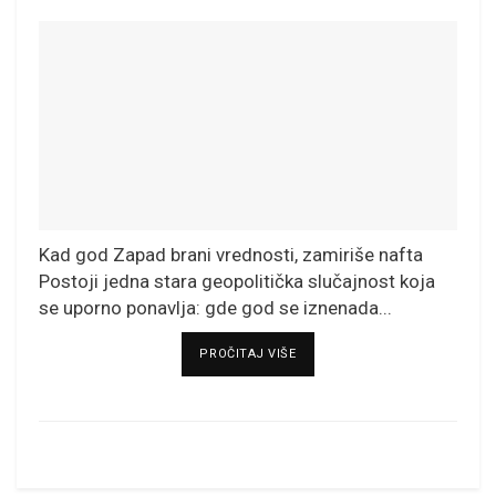
Kad god Zapad brani vrednosti, zamiriše nafta
Postoji jedna stara geopolitička slučajnost koja
se uporno ponavlja: gde god se iznenada...
DETAILS
PROČITAJ VIŠE