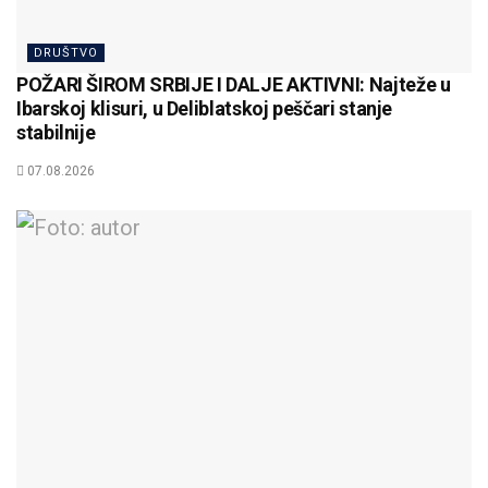
DRUŠTVO
POŽARI ŠIROM SRBIJE I DALJE AKTIVNI: Najteže u
Ibarskoj klisuri, u Deliblatskoj peščari stanje
stabilnije
07.08.2026