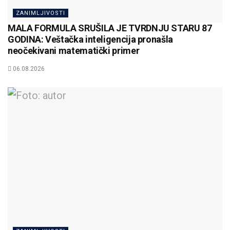
ZANIMLJIVOSTI
MALA FORMULA SRUŠILA JE TVRDNJU STARU 87
GODINA: Veštačka inteligencija pronašla
neočekivani matematički primer
06.08.2026