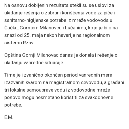
Na osnovu dobijenih rezultata stekli su se uslovi za
ukidanje rešenja o zabrani korišćenja vode za piće i
sanitarno-higijenske potrebe iz mreže vodovoda u
Čačku, Gornjem Milanovcu i Lučanima, koje je bilo na
snazi od 25. maja nakon havarije na regionalnom
sistemu Rzav.
Opština Gornji Milanovac danas je donela i rešenje o
ukidanju vanredne situacije.
Time je i zvanično okončan period vanrednih mera
izazvanih kvarom na magistralnom cevovodu, a građani
tri lokalne samouprave vodu iz vodovodne mreže
ponovo mogu nesmetano koristiti za svakodnevne
potrebe.
E.M.