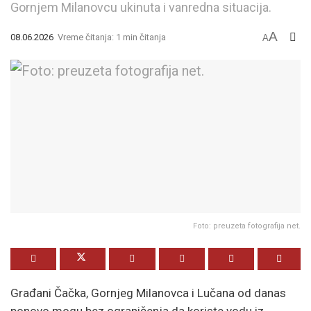
Gornjem Milanovcu ukinuta i vanredna situacija.
A
08.06.2026
Vreme čitanja: 1 min čitanja
A
Foto: preuzeta fotografija net.
Građani Čačka, Gornjeg Milanovca i Lučana od danas
ponovo mogu bez ograničenja da koriste vodu iz