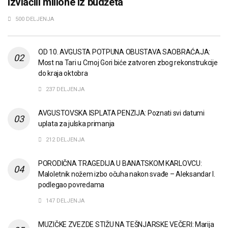
izvlačili milione iz budžeta
500 DELJENJA
OD 10. AVGUSTA POTPUNA OBUSTAVA SAOBRAĆAJA:
Most na Tari u Crnoj Gori biće zatvoren zbog rekonstrukcije
do kraja oktobra
237 DELJENJA
AVGUSTOVSKA ISPLATA PENZIJA: Poznati svi datumi
uplata za julska primanja
212 DELJENJA
PORODIČNA TRAGEDIJA U BANATSKOM KARLOVCU:
Maloletnik nožem izbo očuha nakon svađe – Aleksandar I.
podlegao povredama
147 DELJENJA
MUZIČKE ZVEZDE STIŽU NA TEŠNJARSKE VEČERI: Marija