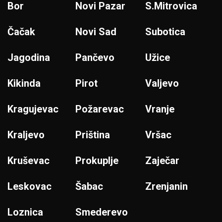
Bor
Novi Pazar
S.Mitrovica
Čačak
Novi Sad
Subotica
Jagodina
Pančevo
Užice
Kikinda
Pirot
Valjevo
Kragujevac
Požarevac
Vranje
Kraljevo
Priština
Vršac
Kruševac
Prokuplje
Zaječar
Leskovac
Šabac
Zrenjanin
Loznica
Smederevo