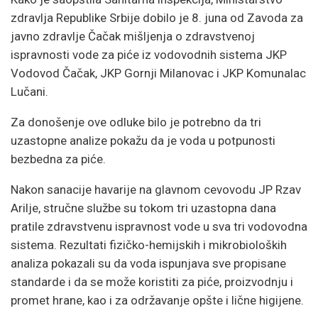
zdravlja Republike Srbije dobilo je 8. juna od Zavoda za
javno zdravlje Čačak mišljenja o zdravstvenoj
ispravnosti vode za piće iz vodovodnih sistema JKP
Vodovod Čačak, JKP Gornji Milanovac i JKP Komunalac
Lučani.
Za donošenje ove odluke bilo je potrebno da tri
uzastopne analize pokažu da je voda u potpunosti
bezbedna za piće.
Nakon sanacije havarije na glavnom cevovodu JP Rzav
Arilje, stručne službe su tokom tri uzastopna dana
pratile zdravstvenu ispravnost vode u sva tri vodovodna
sistema. Rezultati fizičko-hemijskih i mikrobioloških
analiza pokazali su da voda ispunjava sve propisane
standarde i da se može koristiti za piće, proizvodnju i
promet hrane, kao i za održavanje opšte i lične higijene.