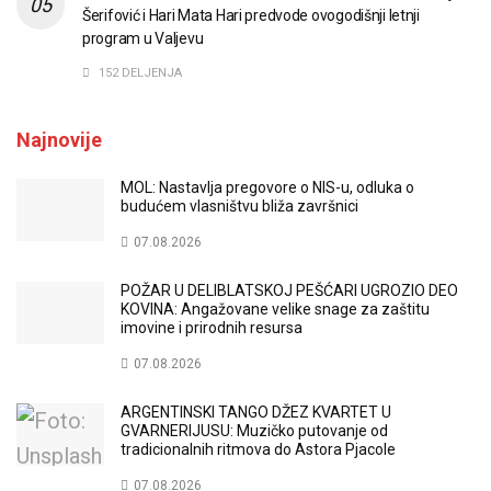
Šerifović i Hari Mata Hari predvode ovogodišnji letnji
program u Valjevu
152 DELJENJA
Najnovije
MOL: Nastavlja pregovore o NIS-u, odluka o
budućem vlasništvu bliža završnici
07.08.2026
POŽAR U DELIBLATSKOJ PEŠĆARI UGROZIO DEO
KOVINA: Angažovane velike snage za zaštitu
imovine i prirodnih resursa
07.08.2026
ARGENTINSKI TANGO DŽEZ KVARTET U
GVARNERIJUSU: Muzičko putovanje od
tradicionalnih ritmova do Astora Pjacole
07.08.2026