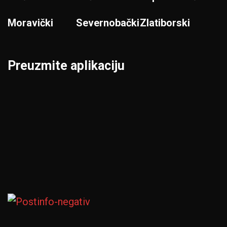
Moravički
Severnobački
Zlatiborski
Preuzmite aplikaciju