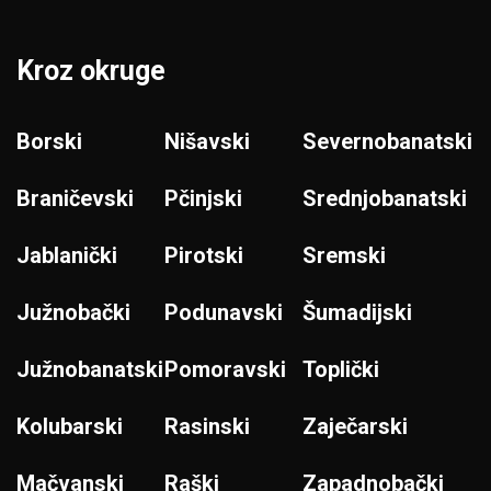
Kroz okruge
Borski
Nišavski
Severnobanatski
Braničevski
Pčinjski
Srednjobanatski
Jablanički
Pirotski
Sremski
Južnobački
Podunavski
Šumadijski
Južnobanatski
Pomoravski
Toplički
Kolubarski
Rasinski
Zaječarski
Mačvanski
Raški
Zapadnobački