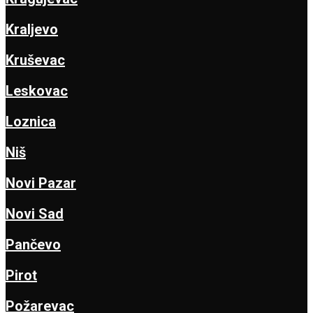
Kraljevo
Kruševac
Leskovac
Loznica
Niš
Novi Pazar
Novi Sad
Pančevo
Pirot
Požarevac