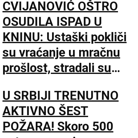
CVIJANOVIĆ OŠTRO
OSUDILA ISPAD U
KNINU: Ustaški pokliči
su vraćanje u mračnu
prošlost, stradali su
samo zato što su bili
U SRBIJI TRENUTNO
Srbi
AKTIVNO ŠEST
POŽARA! Skoro 500