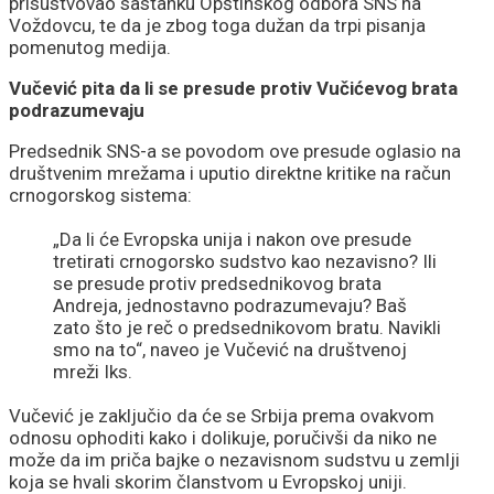
prisustvovao sastanku Opštinskog odbora SNS na
Voždovcu, te da je zbog toga dužan da trpi pisanja
pomenutog medija.
Vučević pita da li se presude protiv Vučićevog brata
podrazumevaju
Predsednik SNS-a se povodom ove presude oglasio na
društvenim mrežama i uputio direktne kritike na račun
crnogorskog sistema:
„Da li će Evropska unija i nakon ove presude
tretirati crnogorsko sudstvo kao nezavisno? Ili
se presude protiv predsednikovog brata
Andreja, jednostavno podrazumevaju? Baš
zato što je reč o predsednikovom bratu. Navikli
smo na to“, naveo je Vučević na društvenoj
mreži Iks.
Vučević je zaključio da će se Srbija prema ovakvom
odnosu ophoditi kako i dolikuje, poručivši da niko ne
može da im priča bajke o nezavisnom sudstvu u zemlji
koja se hvali skorim članstvom u Evropskoj uniji.