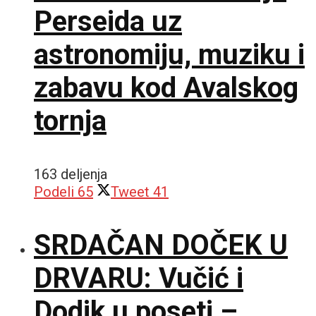
Perseida uz
astronomiju, muziku i
zabavu kod Avalskog
tornja
163 deljenja
Podeli
65
Tweet
41
SRDAČAN DOČEK U
DRVARU: Vučić i
Dodik u poseti –