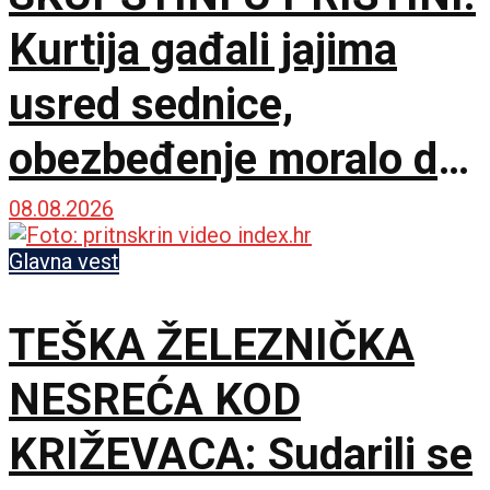
Kurtija gađali jajima
usred sednice,
obezbeđenje moralo da
interveniše
08.08.2026
Glavna vest
TEŠKA ŽELEZNIČKA
NESREĆA KOD
KRIŽEVACA: Sudarili se