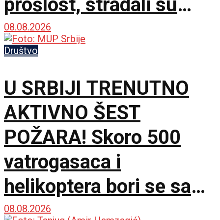
prošlost, stradali su
samo zato što su bili
08.08.2026
Srbi
Društvo
U SRBIJI TRENUTNO
AKTIVNO ŠEST
POŽARA! Skoro 500
vatrogasaca i
helikoptera bori se sa
vatrenom stihijom!
08.08.2026