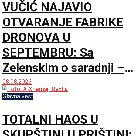
VUČIĆ NAJAVIO
OTVARANJE FABRIKE
DRONOVA U
SEPTEMBRU: Sa
Zelenskim o saradnji –
Nismo rivali, već
08.08.2026
partneri
Glavna vest
TOTALNI HAOS U
SKUPŠTINI U PRIŠTINI: