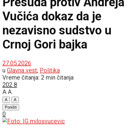
Presuda protiv Andreja
Vučića dokaz da je
nezavisno sudstvo u
Crnoj Gori bajka
27.05.2026
u
Glavna vest
,
Politika
Vreme čitanja: 2 min čitanja
202
8
A
A
A
A
Poništi
0