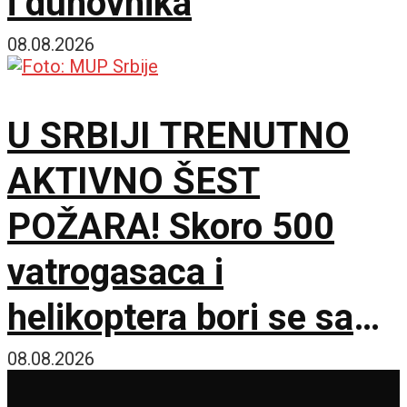
i duhovnika
08.08.2026
U SRBIJI TRENUTNO
AKTIVNO ŠEST
POŽARA! Skoro 500
vatrogasaca i
helikoptera bori se sa
vatrenom stihijom!
08.08.2026