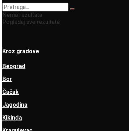
Nema rezultata
Pogledaj sve rezultate
Kroz gradove
Beograd
Bor
Čačak
Jagodina
Kikinda
Kragujevac