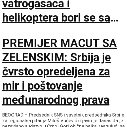
vatrogasaca i
helikoptera bori se sa
vatrenom stihijom!
PREMIJER MACUT SA
ZELENSKIM: Srbija je
čvrsto opredeljena za
mir i poštovanje
međunarodnog prava
BEOGRAD – Predsednik SNS i savetnik predsednika Srbije
za regionalna pitanja Miloš Vučević izjavio je danas da je
nezavisno sudstvo u Crnoj Gori obična bajka, reagujući na