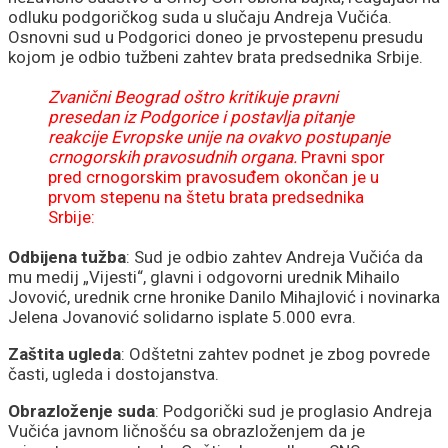
odluku podgoričkog suda u slučaju Andreja Vučića.
Osnovni sud u Podgorici doneo je prvostepenu presudu
kojom je odbio tužbeni zahtev brata predsednika Srbije.
Zvanični Beograd oštro kritikuje pravni
presedan iz Podgorice i postavlja pitanje
reakcije Evropske unije na ovakvo postupanje
crnogorskih pravosudnih organa.
Pravni spor
pred crnogorskim pravosuđem okončan je u
prvom stepenu na štetu brata predsednika
Srbije:
Odbijena tužba
: Sud je odbio zahtev Andreja Vučića da
mu medij „Vijesti“, glavni i odgovorni urednik Mihailo
Jovović, urednik crne hronike Danilo Mihajlović i novinarka
Jelena Jovanović solidarno isplate 5.000 evra.
Zaštita ugleda
: Odštetni zahtev podnet je zbog povrede
časti, ugleda i dostojanstva.
Obrazloženje suda
: Podgorički sud je proglasio Andreja
Vučića javnom ličnošću sa obrazloženjem da je