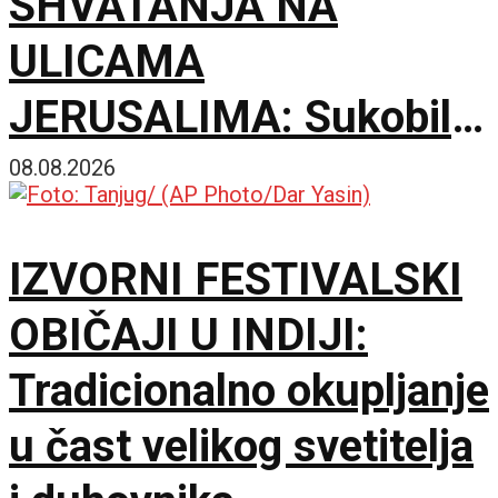
SHVATANJA NA
ULICAMA
JERUSALIMA: Sukobili
se ultraortodoksni
08.08.2026
demonstranti, građani i
IZVORNI FESTIVALSKI
policija zbog rada kafića
OBIČAJI U INDIJI:
subotom
Tradicionalno okupljanje
u čast velikog svetitelja