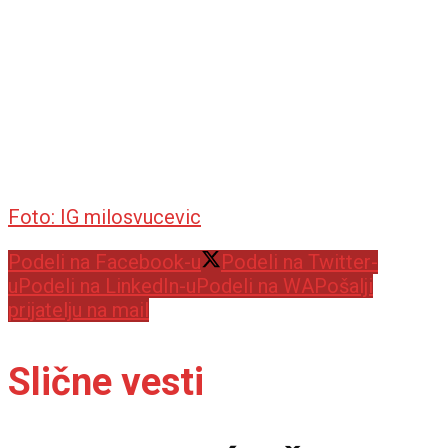
Foto: IG milosvucevic
Podeli na Facebook-u
Podeli na Twitter-
u
Podeli na LinkedIn-u
Podeli na WA
Pošalji
prijatelju na mail
Slične vesti