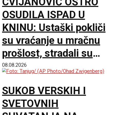
CVIJANOVIĆ OŠTRO
OSUDILA ISPAD U
KNINU: Ustaški pokliči
su vraćanje u mračnu
prošlost, stradali su
samo zato što su bili
08.08.2026
Srbi
SUKOB VERSKIH I
SVETOVNIH