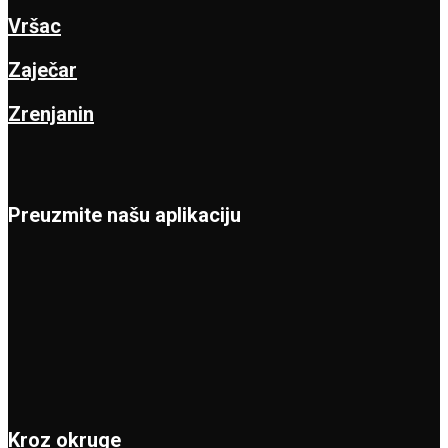
Vršac
Zaječar
Zrenjanin
Preuzmite našu aplikaciju
Kroz okruge