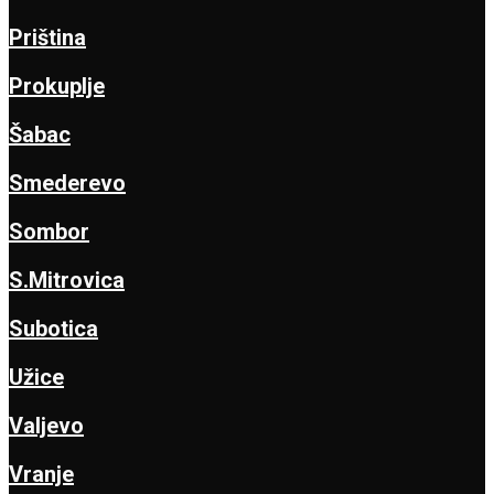
Priština
Prokuplje
Šabac
Smederevo
Sombor
S.Mitrovica
Subotica
Užice
Valjevo
Vranje