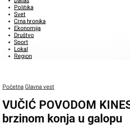
Danas
Politika
Svet
Crna hronika
Ekonomija
Društvo
Sport
Lokal
Region
Početna
Glavna vest
VUČIĆ POVODOM KINESK
brzinom konja u galopu