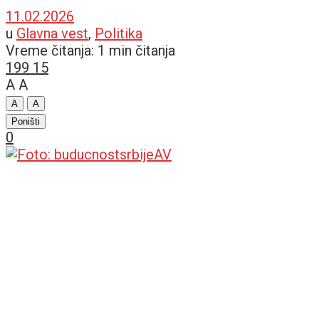
11.02.2026
u
Glavna vest
,
Politika
Vreme čitanja: 1 min čitanja
199
15
A
A
A
A
Poništi
0