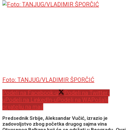
Foto: TANJUG/VLADIMIR ŠPORČIĆ
Podeli na Facebook-u
Podeli na Twitter-
u
Podeli na LinkedIn-u
Podeli na WA
Pošalji
prijatelju na mail
Predsednik Srbije, Aleksandar Vučić, izrazio je
zadovoljstvo zbog početka drugog sajma vina
Otvorenog Balkana koji će se održati u Beogradu. Ovaj