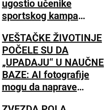
ugostio učenike
sportskog kampa
„Srbija te zove”
VEŠTAČKE ŽIVOTINJE
POČELE SU DA
„UPADAJU“ U NAUČNE
BAZE: AI fotografije
mogu da naprave
problem mnogo veći od
ZVEZDA POLA