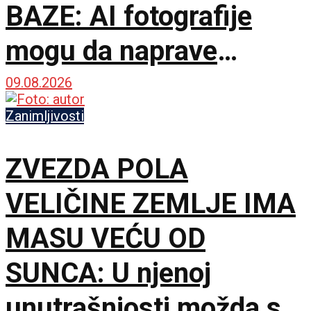
BAZE: AI fotografije
mogu da naprave
problem mnogo veći od
09.08.2026
obične prevare
Zanimljivosti
ZVEZDA POLA
VELIČINE ZEMLJE IMA
MASU VEĆU OD
SUNCA: U njenoj
unutrašnjosti možda se