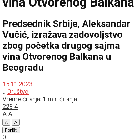
vina Otvorenog Balkana
Predsednik Srbije, Aleksandar
Vučić, izražava zadovoljstvo
zbog početka drugog sajma
vina Otvorenog Balkana u
Beogradu
15.11.2023
u
Društvo
Vreme čitanja: 1 min čitanja
228
4
A
A
A
A
Poništi
0