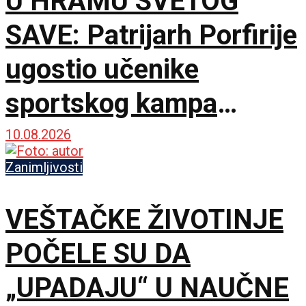
U HRAMU SVETOG
SAVE: Patrijarh Porfirije
ugostio učenike
sportskog kampa
„Srbija te zove”
10.08.2026
Zanimljivosti
VEŠTAČKE ŽIVOTINJE
POČELE SU DA
„UPADAJU“ U NAUČNE