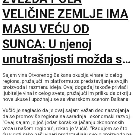
obične prevare
VELIČINE ZEMLJE IMA
MASU VEĆU OD
SUNCA: U njenoj
unutrašnjosti možda se
krije gotovo čisti
Sajam vina Otvorenog Balkana okuplja vinare iz celog
regiona, pružajući im platformu za predstavljanje svojih
kiseonik i neon
proizvoda i razmenu ideja. Ovaj događaj takođe privlači
ljubitelje vina iz celog sveta, pružajući im priliku da otkriju
nove ukuse i upoznaju se sa vinarskom scenom Balkana.
Vučić je naglasio da je ovaj sajam važan deo nastojanja
da se promoviše regionalna saradnja i ekonomski razvoj.
“Ovaj sajam je još jedan korak ka jačanju ekonomskih
veza u našem regionu”, rekao je Vučić. “Radujem se što
ću videti kako naši vinari predstavljaju svoje proizvode na