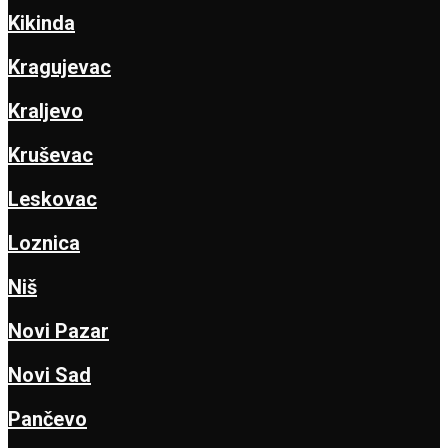
Kikinda
Kragujevac
Kraljevo
Kruševac
Leskovac
Loznica
Niš
Novi Pazar
Novi Sad
Pančevo