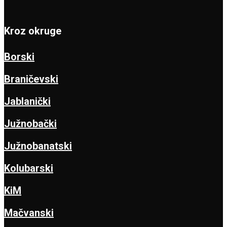
Kroz okruge
Borski
Braničevski
Jablanički
Južnobački
Južnobanatski
Kolubarski
KiM
Mačvanski