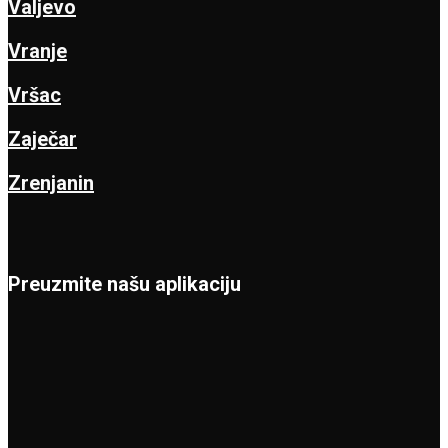
Valjevo
Vranje
Vršac
Zaječar
Zrenjanin
Preuzmite našu aplikaciju