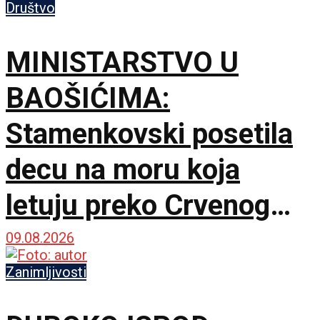
Društvo
MINISTARSTVO U
BAOŠIĆIMA:
Stamenkovski posetila
decu na moru koja
letuju preko Crvenog
krsta
09.08.2026
Zanimljivosti