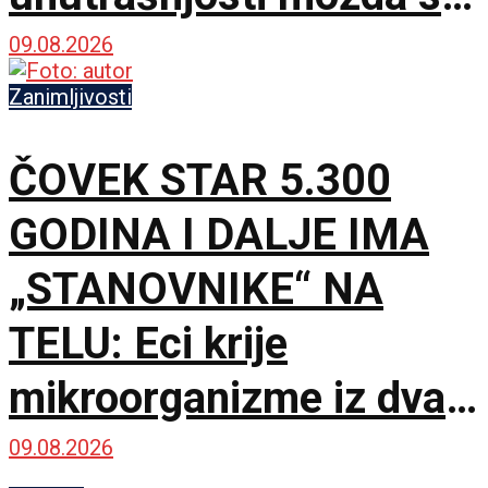
krije gotovo čisti
09.08.2026
kiseonik i neon
Zanimljivosti
ČOVEK STAR 5.300
GODINA I DALJE IMA
„STANOVNIKE“ NA
TELU: Eci krije
mikroorganizme iz dva
potpuno različita sveta
09.08.2026