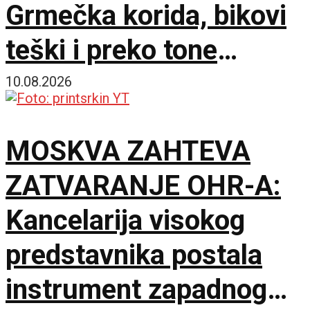
Grmečka korida, bikovi
teški i preko tone
ukrstili rogove
10.08.2026
MOSKVA ZAHTEVA
ZATVARANJE OHR-A:
Kancelarija visokog
predstavnika postala
instrument zapadnog