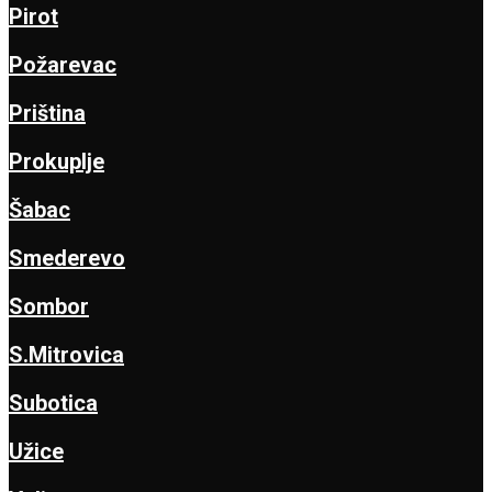
Pirot
Požarevac
Priština
Prokuplje
Šabac
Smederevo
Sombor
S.Mitrovica
Subotica
Užice