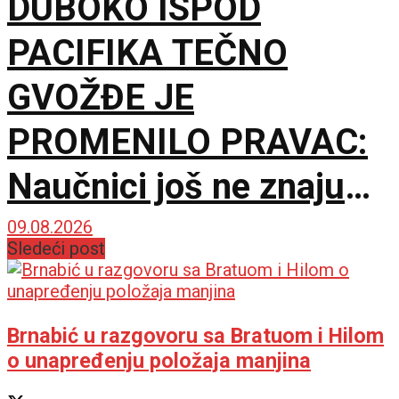
DUBOKO ISPOD
PACIFIKA TEČNO
GVOŽĐE JE
PROMENILO PRAVAC:
Naučnici još ne znaju
šta ga je nateralo da se
09.08.2026
Sledeći post
okrene
Brnabić u razgovoru sa Bratuom i Hilom
o unapređenju položaja manjina