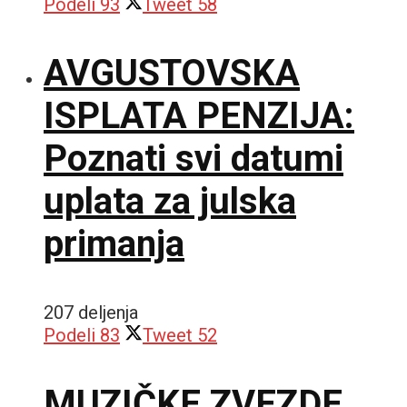
Podeli
93
Tweet
58
AVGUSTOVSKA
ISPLATA PENZIJA:
Poznati svi datumi
uplata za julska
primanja
207 deljenja
Podeli
83
Tweet
52
MUZIČKE ZVEZDE