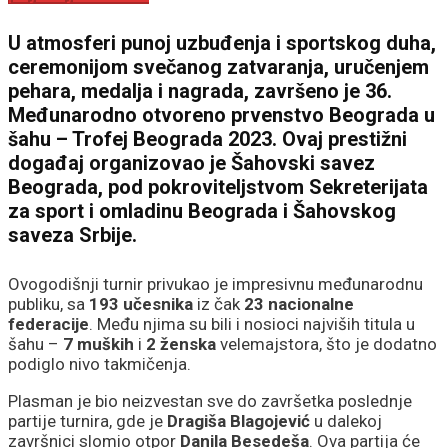
U atmosferi punoj uzbuđenja i sportskog duha,
ceremonijom svečanog zatvaranja, uručenjem
pehara, medalja i nagrada, završeno je 36.
Međunarodno otvoreno prvenstvo Beograda u
šahu – Trofej Beograda 2023. Ovaj prestižni
događaj organizovao je Šahovski savez
Beograda, pod pokroviteljstvom Sekreterijata
za sport i omladinu Beograda i Šahovskog
saveza Srbije.
Ovogodišnji turnir privukao je impresivnu međunarodnu
publiku, sa
193 učesnika
iz čak
23 nacionalne
federacije
. Među njima su bili i nosioci najviših titula u
šahu –
7 muških
i
2 ženska
velemajstora, što je dodatno
podiglo nivo takmičenja.
Plasman je bio neizvestan sve do završetka poslednje
partije turnira, gde je
Dragiša Blagojević
u dalekoj
završnici slomio otpor
Danila Besedeša
. Ova partija će