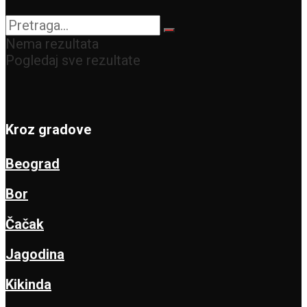
Nema rezultata
Pogledaj sve rezultate
Kroz gradove
Beograd
Bor
Čačak
Jagodina
Kikinda