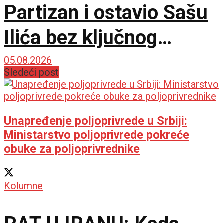
Partizan i ostavio Sašu
Ilića bez ključnog
pojačanja za Evropu!
05.08.2026
Sledeći post
Unapređenje poljoprivrede u Srbiji:
Ministarstvo poljoprivrede pokreće
obuke za poljoprivrednike
Kolumne