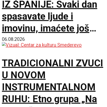
IZ ŠPANIJE: Svaki dan
spasavate ljude i
imovinu, imaćete još
bolje uslove za rad
06.08.2026
TRADICIONALNI ZVUCI
U NOVOM
INSTRUMENTALNOM
RUHU: Etno grupa „Na