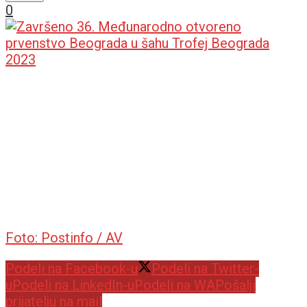
0
Foto: Postinfo / AV
Podeli na Facebook-u
Podeli na Twitter-
u
Podeli na LinkedIn-u
Podeli na WA
Pošalji
prijatelju na mail