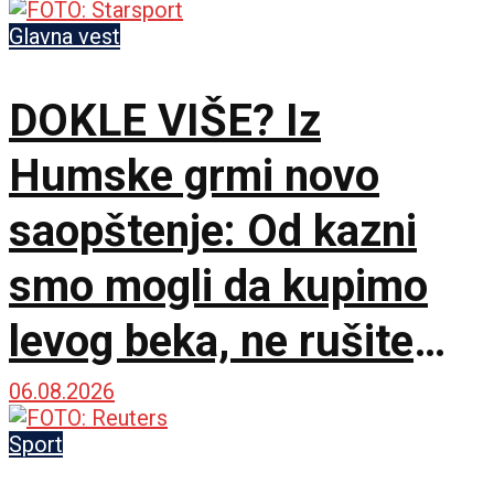
Glavna vest
DOKLE VIŠE? Iz
Humske grmi novo
saopštenje: Od kazni
smo mogli da kupimo
levog beka, ne rušite
sopstveni klub!
06.08.2026
Sport