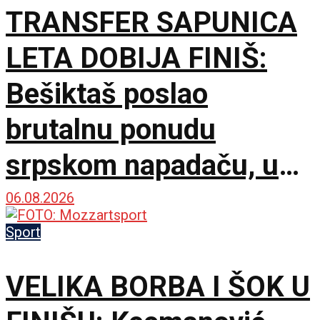
TRANSFER SAPUNICA
LETA DOBIJA FINIŠ:
Bešiktaš poslao
brutalnu ponudu
srpskom napadaču, u
trku se uključio i
06.08.2026
Atletiko Madrid!
Sport
VELIKA BORBA I ŠOK U