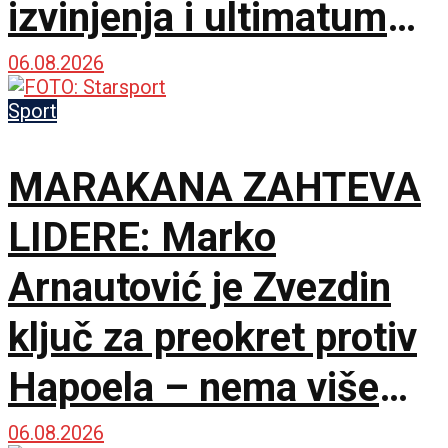
izvinjenja i ultimatum
do 18. novembra!
06.08.2026
Sport
MARAKANA ZAHTEVA
LIDERE: Marko
Arnautović je Zvezdin
ključ za preokret protiv
Hapoela – nema više
vremena za čekanje!
06.08.2026