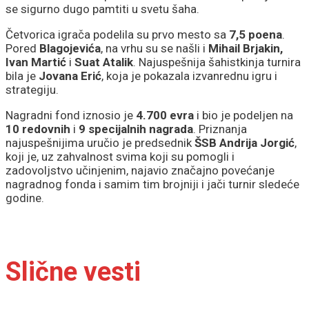
se sigurno dugo pamtiti u svetu šaha.
Četvorica igrača podelila su prvo mesto sa
7,5 poena
.
Pored
Blagojevića
, na vrhu su se našli i
Mihail Brjakin,
Ivan Martić
i
Suat Atalik
. Najuspešnija šahistkinja turnira
bila je
Jovana Erić
, koja je pokazala izvanrednu igru i
strategiju.
Nagradni fond iznosio je
4.700 evra
i bio je podeljen na
10 redovnih
i
9 specijalnih nagrada
. Priznanja
najuspešnijima uručio je predsednik
ŠSB Andrija Jorgić
,
koji je, uz zahvalnost svima koji su pomogli i
zadovoljstvo učinjenim, najavio značajno povećanje
nagradnog fonda i samim tim brojniji i jači turnir sledeće
godine.
Slične vesti