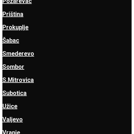
Požarevac
Priština
Prokuplje
Šabac
Smederevo
Sombor
S.Mitrovica
Subotica
Užice
Valjevo
Vranje