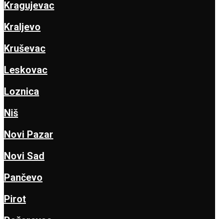
Kragujevac
Kraljevo
Kruševac
Leskovac
Loznica
Niš
Novi Pazar
Novi Sad
Pančevo
Pirot