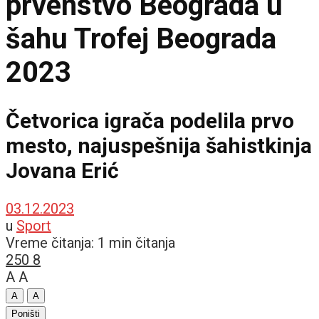
prvenstvo Beograda u
šahu Trofej Beograda
2023
Četvorica igrača podelila prvo
mesto, najuspešnija šahistkinja
Jovana Erić
03.12.2023
u
Sport
Vreme čitanja: 1 min čitanja
250
8
A
A
A
A
Poništi