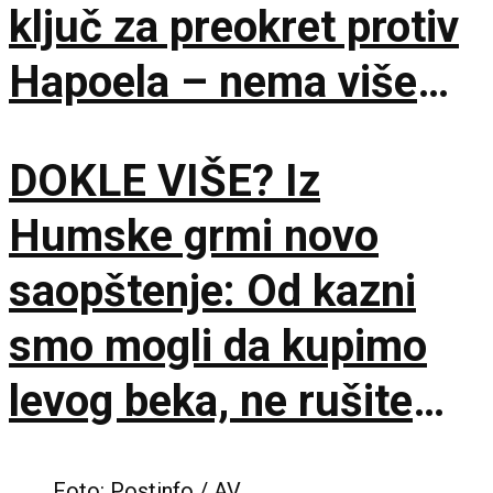
ključ za preokret protiv
Hapoela – nema više
vremena za čekanje!
DOKLE VIŠE? Iz
Humske grmi novo
saopštenje: Od kazni
smo mogli da kupimo
levog beka, ne rušite
sopstveni klub!
Foto: Postinfo / AV