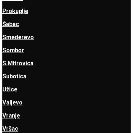
Prokuplje
Šabac
Smederevo
Sombor
S.Mitrovica
Subotica
Užice
Valjevo
Vranje
Vršac