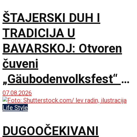
ŠTAJERSKI DUH I
TRADICIJA U
BAVARSKOJ: Otvoren
čuveni
„Gäubodenvolksfest“ u
Štraubingu
07.08.2026
Life Style
DUGOOČEKIVANI