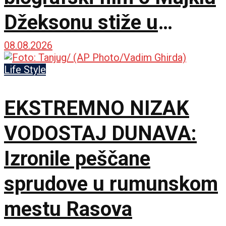
Džeksonu stiže u
bioskope
08.08.2026
Life Style
EKSTREMNO NIZAK
VODOSTAJ DUNAVA:
Izronile peščane
sprudove u rumunskom
mestu Rasova