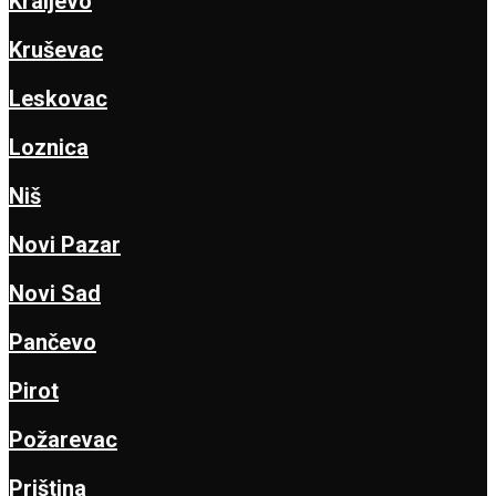
Kraljevo
Kruševac
Leskovac
Loznica
Niš
Novi Pazar
Novi Sad
Pančevo
Pirot
Požarevac
Priština