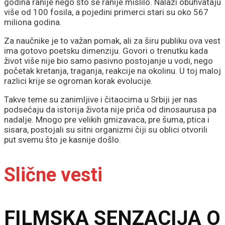
godina ranije nego što se ranije mislilo. Nalazi obuhvataju
više od 100 fosila, a pojedini primerci stari su oko 567
miliona godina.
Za naučnike je to važan pomak, ali za širu publiku ova vest
ima gotovo poetsku dimenziju. Govori o trenutku kada
život više nije bio samo pasivno postojanje u vodi, nego
početak kretanja, traganja, reakcije na okolinu. U toj maloj
razlici krije se ogroman korak evolucije.
Takve teme su zanimljive i čitaocima u Srbiji jer nas
podsećaju da istorija života nije priča od dinosaurusa pa
nadalje. Mnogo pre velikih gmizavaca, pre šuma, ptica i
sisara, postojali su sitni organizmi čiji su oblici otvorili
put svemu što je kasnije došlo.
Slične vesti
FILMSKA SENZACIJA O