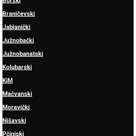
Borski
Braničevski
Jablanički
Južnobački
Južnobanatski
Kolubarski
KiM
Mačvanski
Moravički
Nišavski
Pčinjski