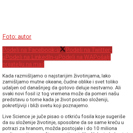
Foto: autor
Podeli na Facebook-u
Podeli na Twitter-
u
Podeli na LinkedIn-u
Podeli na WA
Pošalji
prijatelju na mail
Kada razmišljamo o najstarijim životinjama, lako
zamišljamo mutne okeane, čudne oblike i svet toliko
udaljen od današnjeg da gotovo deluje nestvarno. Ali
svaki novi fosil iz tog vremena može da pomeri našu
predstavu o tome kada je život postao složeniji,
pokretljiviji i bliži svetu koji poznajemo.
Live Science je juče pisao o otkriću fosila koje sugeriše
da su složenije životinje, sposobne da se same kreću u
potrazi za hranom, možda postojale i do 10 miliona