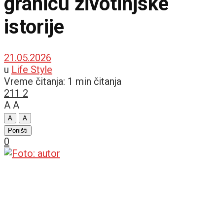
granicu životinjske
istorije
21.05.2026
u
Life Style
Vreme čitanja: 1 min čitanja
211
2
A
A
A
A
Poništi
0