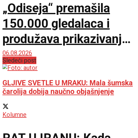
„Odiseja“ premašila
150.000 gledalaca i
produžava prikazivanje
u IMAX dvorani
06.08.2026
Sledeći post
GLJIVE SVETLE U MRAKU: Mala šumska
čarolija dobija naučno objašnjenje
Kolumne