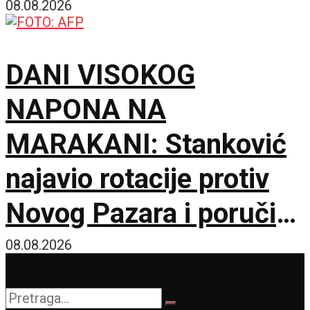
Hetafe!
08.08.2026
DANI VISOKOG
NAPONA NA
MARAKANI: Stanković
najavio rotacije protiv
Novog Pazara i poručio
– Nije pitanje života i
08.08.2026
smrti, ali hoću