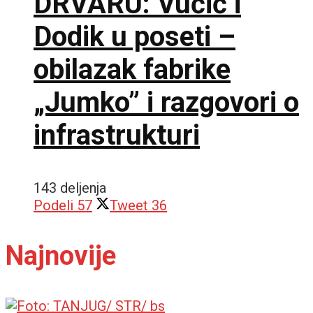
DRVARU: Vučić i
Dodik u poseti –
obilazak fabrike
„Jumko” i razgovori o
infrastrukturi
143 deljenja
Podeli
57
Tweet
36
Najnovije