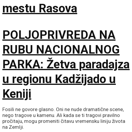
mestu Rasova
POLJOPRIVREDA NA
RUBU NACIONALNOG
PARKA: Žetva paradajza
u regionu Kadžijado u
Keniji
Fosili ne govore glasno. Oni ne nude dramatične scene,
nego tragove u kamenu. Ali kada se ti tragovi pravilno
pročitaju, mogu promeniti čitavu vremensku liniju života
na Zemlji.