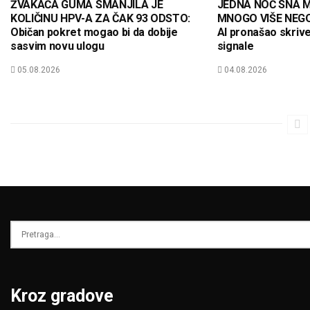
ŽVAKAĆA GUMA SMANJILA JE
JEDNA NOĆ SNA M
KOLIČINU HPV-A ZA ČAK 93 ODSTO:
MNOGO VIŠE NEGO
Običan pokret mogao bi da dobije
AI pronašao skriv
sasvim novu ulogu
signale
05.08.2026
04.08.2026
Kroz gradove