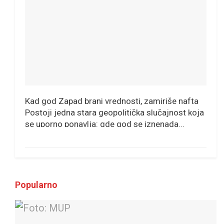
Kad god Zapad brani vrednosti, zamiriše nafta
Postoji jedna stara geopolitička slučajnost koja
se uporno ponavlja: gde god se iznenada...
Popularno