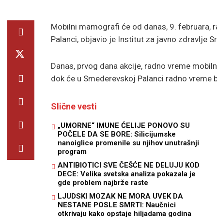
Mobilni mamografi će od danas, 9. februara, r
Palanci, objavio je Institut za javno zdravlje S
Danas, prvog dana akcije, radno vreme mobi
dok će u Smederevskoj Palanci radno vreme b
Slične vesti
„UMORNE“ IMUNE ĆELIJE PONOVO SU
POČELE DA SE BORE: Silicijumske
nanoiglice promenile su njihov unutrašnji
program
ANTIBIOTICI SVE ČEŠĆE NE DELUJU KOD
DECE: Velika svetska analiza pokazala je
gde problem najbrže raste
LJUDSKI MOZAK NE MORA UVEK DA
NESTANE POSLE SMRTI: Naučnici
otkrivaju kako opstaje hiljadama godina