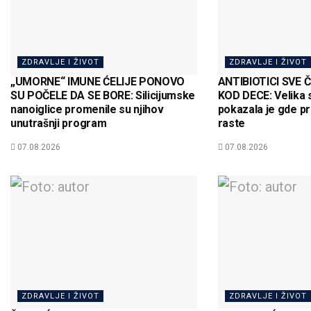
ZDRAVLJE I ŽIVOT
ZDRAVLJE I ŽIVOT
„UMORNE“ IMUNE ĆELIJE PONOVO
ANTIBIOTICI SVE 
SU POČELE DA SE BORE: Silicijumske
KOD DECE: Velika 
nanoiglice promenile su njihov
pokazala je gde p
unutrašnji program
raste
07.08.2026
07.08.2026
ZDRAVLJE I ŽIVOT
ZDRAVLJE I ŽIVOT