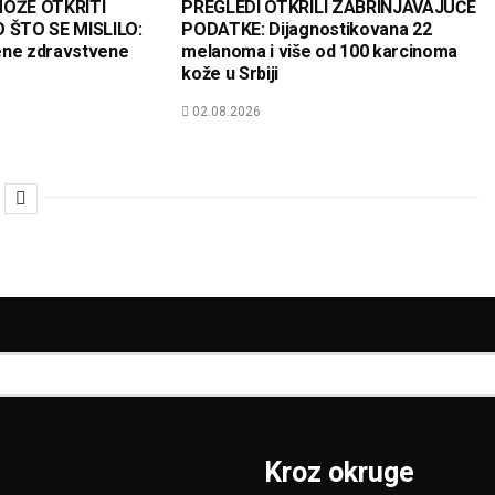
OŽE OTKRITI
PREGLEDI OTKRILI ZABRINJAVAJUĆE
 ŠTO SE MISLILO:
PODATKE: Dijagnostikovana 22
ene zdravstvene
melanoma i više od 100 karcinoma
kože u Srbiji
02.08.2026
Kroz okruge