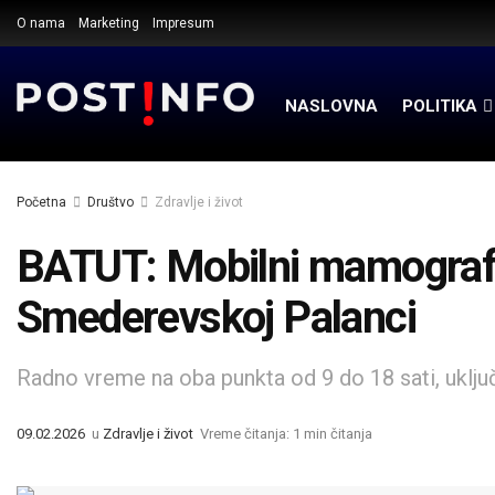
O nama
Marketing
Impresum
NASLOVNA
POLITIKA
Početna
Društvo
Zdravlje i život
BATUT: Mobilni mamografi
Smederevskoj Palanci
Radno vreme na oba punkta od 9 do 18 sati, uključu
09.02.2026
u
Zdravlje i život
Vreme čitanja: 1 min čitanja