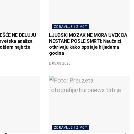
ZDRAVLJE I ŽIVOT
ČEŠĆE NE DELUJU
LJUDSKI MOZAK NE MORA UVEK DA
svetska analiza
NESTANE POSLE SMRTI: Naučnici
roblem najbrže
otkrivaju kako opstaje hiljadama
godina
05.08.2026
ZDRAVLJE I ŽIVOT