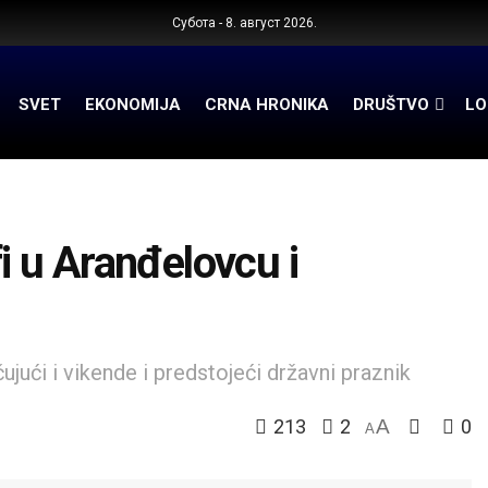
Субота - 8. август 2026.
SVET
EKONOMIJA
CRNA HRONIKA
DRUŠTVO
LO
 u Aranđelovcu i
jući i vikende i predstojeći državni praznik
213
2
A
0
A