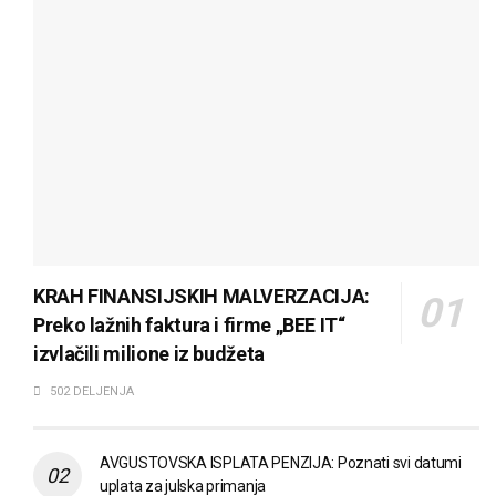
KRAH FINANSIJSKIH MALVERZACIJA:
Preko lažnih faktura i firme „BEE IT“
izvlačili milione iz budžeta
502 DELJENJA
AVGUSTOVSKA ISPLATA PENZIJA: Poznati svi datumi
uplata za julska primanja