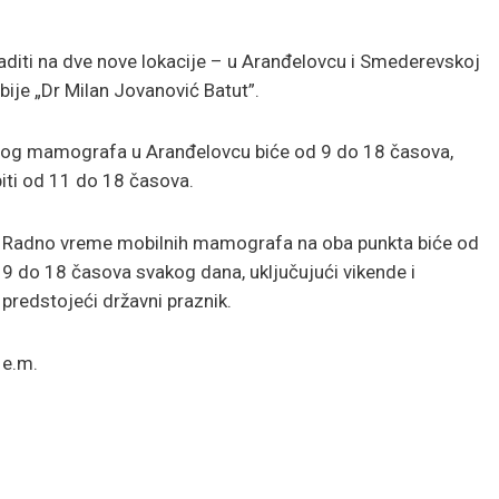
aditi na dve nove lokacije – u Aranđelovcu i Smederevskoj
rbije „Dr Milan Jovanović Batut”.
lnog mamografa u Aranđelovcu biće od 9 do 18 časova,
iti od 11 do 18 časova.
Radno vreme mobilnih mamografa na oba punkta biće od
9 do 18 časova svakog dana, uključujući vikende i
predstojeći državni praznik.
e.m.