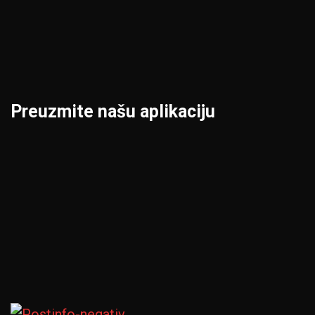
Leskovac
Šabac
Loznica
Smederevo
Preuzmite našu aplikaciju