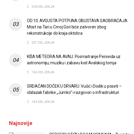
218 DELJENJA
OD 10. AVGUSTA POTPUNA OBUSTAVA SAOBRAĆAJA:
Most na Tari u Crnoj Gori biće zatvoren zbog
rekonstrukcije do kraja oktobra
237 DELJENJA
KIŠA METEORA NA AVALI: Posmatranje Perseida uz
astronomiju, muziku i zabavu kod Avalskog tornja
154 DELJENJA
SRDAČAN DOČEK U DRVARU: Vučić i Dodik u poseti –
obilazak fabrike „Jumko” i razgovori o infrastrukturi
143 DELJENJA
Najnovije