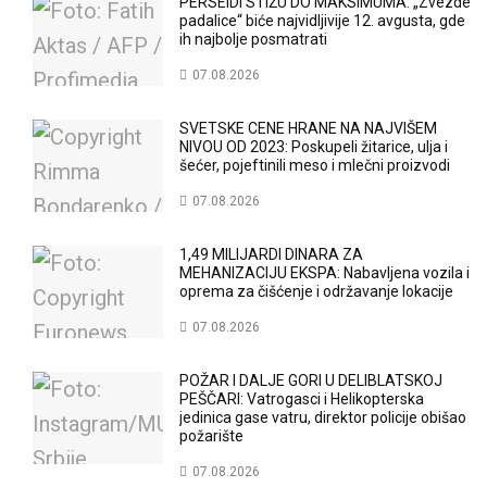
PERSEIDI STIŽU DO MAKSIMUMA: „Zvezde
padalice“ biće najvidljivije 12. avgusta, gde
ih najbolje posmatrati
07.08.2026
SVETSKE CENE HRANE NA NAJVIŠEM
NIVOU OD 2023: Poskupeli žitarice, ulja i
šećer, pojeftinili meso i mlečni proizvodi
07.08.2026
1,49 MILIJARDI DINARA ZA
MEHANIZACIJU EKSPA: Nabavljena vozila i
oprema za čišćenje i održavanje lokacije
07.08.2026
POŽAR I DALJE GORI U DELIBLATSKOJ
PEŠČARI: Vatrogasci i Helikopterska
jedinica gase vatru, direktor policije obišao
požarište
07.08.2026