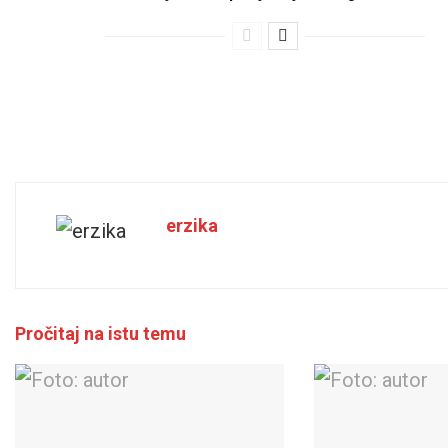
erzika
Pročitaj na istu temu