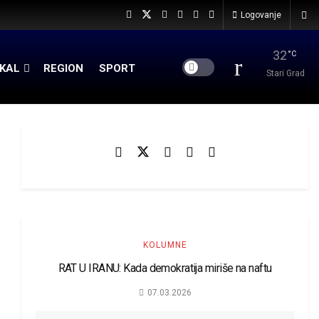
Logovanje
32
°C
KAL
REGION
SPORT
Stari Grad
KOLUMNE
RAT U IRANU: Kada demokratija miriše na naftu
07.03.2026