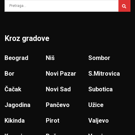
Kroz gradove
Beograd
Niš
Sombor
Bor
Novi Pazar
S.Mitrovica
Čačak
Novi Sad
Subotica
Jagodina
Pančevo
Užice
Kikinda
Pirot
Valjevo