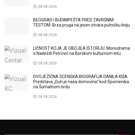
08.08.2026
BEOGRAD I BUDIMPEŠTA PRED ZAVRŠNIM
TESTOM: Brza pruga na jesen otvara putničku liniju
08.08.2026
LIČNOST KOJA JE OBOJILA ISTORIJU: Monodrama
o Nadeždi Petrović na Borskom kulturnom letu
08.08.2026
DVOJEZIČNA SCENSKA BIOGRAFIJA DANILA KIŠA:
Predstava „Duh je naša domovina“ kod Spomenika
na Šumatnom brdu
08.08.2026