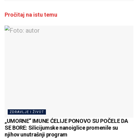
Pročitaj na istu temu
ZDRAVLJE I ŽIVOT
„UMORNE“ IMUNE ĆELIJE PONOVO SU POČELE DA
SE BORE: Silicijumske nanoiglice promenile su
njihov unutrašnji program