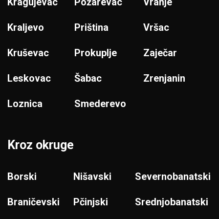
Kragujevac
Požarevac
Vranje
Kraljevo
Priština
Vršac
Kruševac
Prokuplje
Zaječar
Leskovac
Šabac
Zrenjanin
Loznica
Smederevo
Kroz okruge
Borski
Nišavski
Severnobanatski
Braničevski
Pčinjski
Srednjobanatski