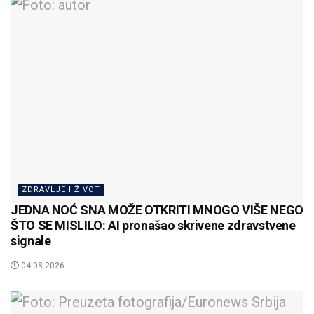
ZDRAVLJE I ŽIVOT
JEDNA NOĆ SNA MOŽE OTKRITI MNOGO VIŠE NEGO
ŠTO SE MISLILO: AI pronašao skrivene zdravstvene
signale
04.08.2026