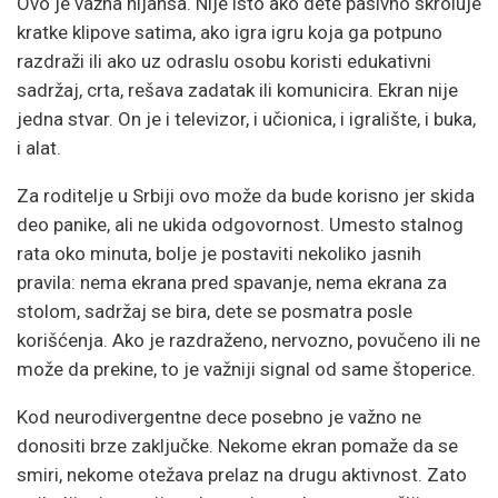
Ovo je važna nijansa. Nije isto ako dete pasivno skroluje
kratke klipove satima, ako igra igru koja ga potpuno
razdraži ili ako uz odraslu osobu koristi edukativni
sadržaj, crta, rešava zadatak ili komunicira. Ekran nije
jedna stvar. On je i televizor, i učionica, i igralište, i buka,
i alat.
Za roditelje u Srbiji ovo može da bude korisno jer skida
deo panike, ali ne ukida odgovornost. Umesto stalnog
rata oko minuta, bolje je postaviti nekoliko jasnih
pravila: nema ekrana pred spavanje, nema ekrana za
stolom, sadržaj se bira, dete se posmatra posle
korišćenja. Ako je razdraženo, nervozno, povučeno ili ne
može da prekine, to je važniji signal od same štoperice.
Kod neurodivergentne dece posebno je važno ne
donositi brze zaključke. Nekome ekran pomaže da se
smiri, nekome otežava prelaz na drugu aktivnost. Zato