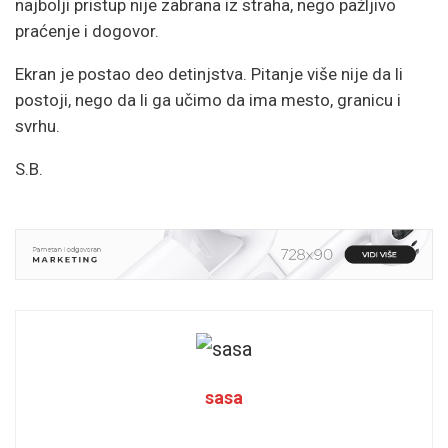
najbolji pristup nije zabrana iz straha, nego pažljivo
praćenje i dogovor.
Ekran je postao deo detinjstva. Pitanje više nije da li
postoji, nego da li ga učimo da ima mesto, granicu i
svrhu.
S.B.
sasa