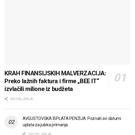
KRAH FINANSIJSKIH MALVERZACIJA:
Preko lažnih faktura i firme „BEE IT“
izvlačili milione iz budžeta
503 DELJENJA
AVGUSTOVSKA ISPLATA PENZIJA: Poznati svi datumi
uplata za julska primanja
220 DELJENJA