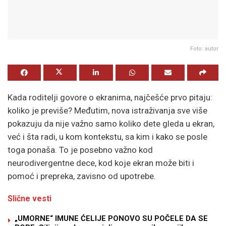
Foto: autor
Kada roditelji govore o ekranima, najčešće prvo pitaju:
koliko je previše? Međutim, nova istraživanja sve više
pokazuju da nije važno samo koliko dete gleda u ekran,
već i šta radi, u kom kontekstu, sa kim i kako se posle
toga ponaša. To je posebno važno kod
neurodivergentne dece, kod koje ekran može biti i
pomoć i prepreka, zavisno od upotrebe.
Slične vesti
„UMORNE“ IMUNE ĆELIJE PONOVO SU POČELE DA SE