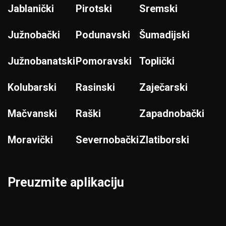
Jablanički
Pirotski
Sremski
Južnobački
Podunavski
Šumadijski
Južnobanatski
Pomoravski
Toplički
Kolubarski
Rasinski
Zaječarski
Mačvanski
Raški
Zapadnobački
Moravički
Severnobački
Zlatiborski
Preuzmite aplikaciju