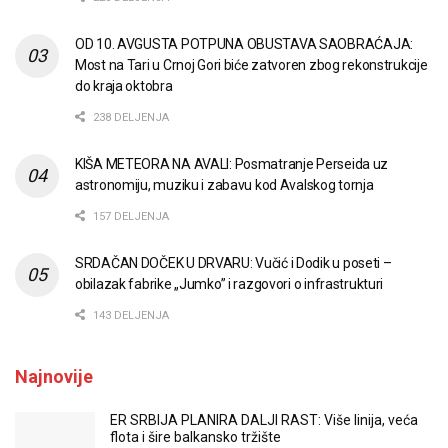
OD 10. AVGUSTA POTPUNA OBUSTAVA SAOBRAĆAJA:
Most na Tari u Crnoj Gori biće zatvoren zbog rekonstrukcije
do kraja oktobra
238 DELJENJA
KIŠA METEORA NA AVALI: Posmatranje Perseida uz
astronomiju, muziku i zabavu kod Avalskog tornja
157 DELJENJA
SRDAČAN DOČEK U DRVARU: Vučić i Dodik u poseti –
obilazak fabrike „Jumko” i razgovori o infrastrukturi
143 DELJENJA
Najnovije
ER SRBIJA PLANIRA DALJI RAST: Više linija, veća
flota i šire balkansko tržište