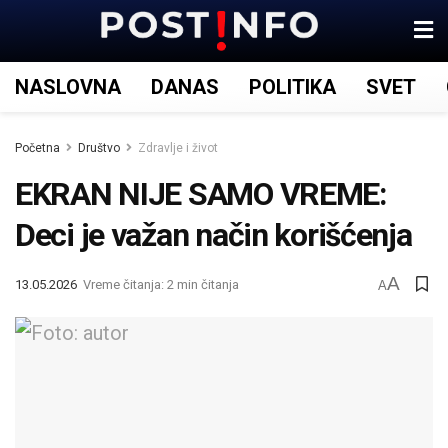
NASLOVNA
DANAS
POLITIKA
SVET
Početna
Društvo
Zdravlje i život
EKRAN NIJE SAMO VREME:
Deci je važan način korišćenja
A
13.05.2026
Vreme čitanja: 2 min čitanja
A