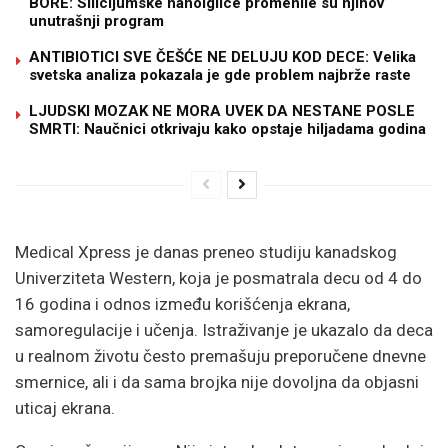
BORE: Silicijumske nanoiglice promenile su njihov
unutrašnji program
ANTIBIOTICI SVE ČEŠĆE NE DELUJU KOD DECE: Velika
svetska analiza pokazala je gde problem najbrže raste
LJUDSKI MOZAK NE MORA UVEK DA NESTANE POSLE
SMRTI: Naučnici otkrivaju kako opstaje hiljadama godina
Medical Xpress je danas preneo studiju kanadskog
Univerziteta Western, koja je posmatrala decu od 4 do
16 godina i odnos između korišćenja ekrana,
samoregulacije i učenja. Istraživanje je ukazalo da deca
u realnom životu često premašuju preporučene dnevne
smernice, ali i da sama brojka nije dovoljna da objasni
uticaj ekrana.