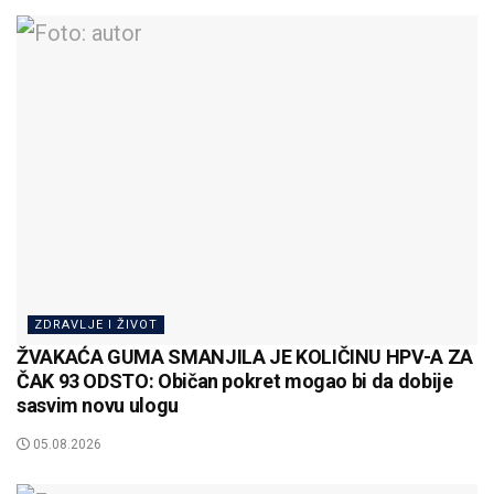
ZDRAVLJE I ŽIVOT
ŽVAKAĆA GUMA SMANJILA JE KOLIČINU HPV-A ZA
ČAK 93 ODSTO: Običan pokret mogao bi da dobije
sasvim novu ulogu
05.08.2026