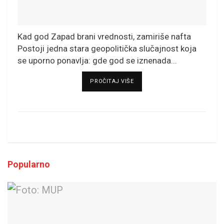
Kad god Zapad brani vrednosti, zamiriše nafta
Postoji jedna stara geopolitička slučajnost koja
se uporno ponavlja: gde god se iznenada...
DETAILS
PROČITAJ VIŠE
Popularno