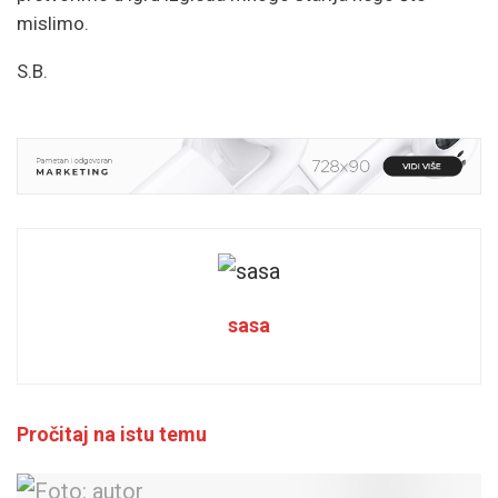
mislimo.
S.B.
sasa
Pročitaj na istu temu