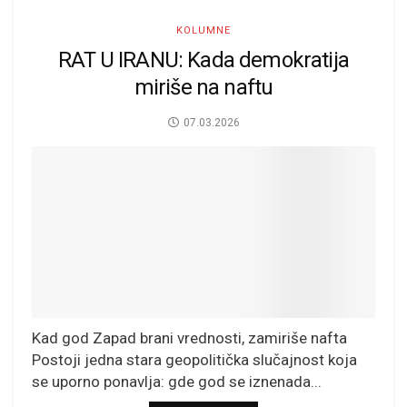
KOLUMNE
RAT U IRANU: Kada demokratija
miriše na naftu
07.03.2026
Kad god Zapad brani vrednosti, zamiriše nafta
Postoji jedna stara geopolitička slučajnost koja
se uporno ponavlja: gde god se iznenada...