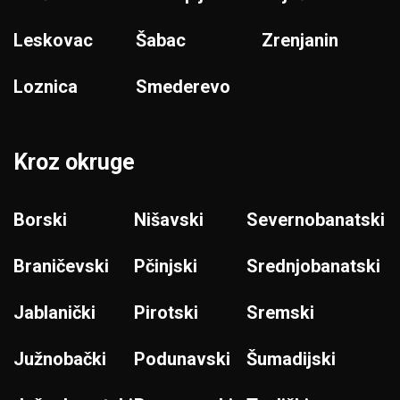
Leskovac
Šabac
Zrenjanin
Loznica
Smederevo
Kroz okruge
Borski
Nišavski
Severnobanatski
Braničevski
Pčinjski
Srednjobanatski
Jablanički
Pirotski
Sremski
Južnobački
Podunavski
Šumadijski