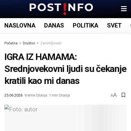
NASLOVNA
DANAS
POLITIKA
SVET
Početna
Društvo
Zanimljivosti
IGRA IZ HAMAMA:
Srednjovekovni ljudi su čekanje
kratili kao mi danas
A
25.06.2026
Vreme čitanja: 1 min čitanja
A