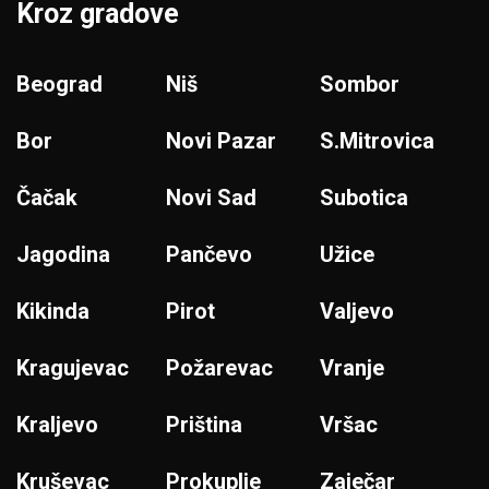
Kroz gradove
Beograd
Niš
Sombor
Bor
Novi Pazar
S.Mitrovica
Čačak
Novi Sad
Subotica
Jagodina
Pančevo
Užice
Kikinda
Pirot
Valjevo
Kragujevac
Požarevac
Vranje
Kraljevo
Priština
Vršac
Kruševac
Prokuplje
Zaječar