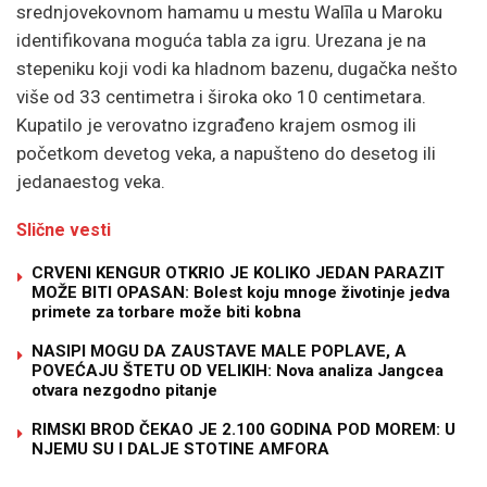
srednjovekovnom hamamu u mestu Walīla u Maroku
identifikovana moguća tabla za igru. Urezana je na
stepeniku koji vodi ka hladnom bazenu, dugačka nešto
više od 33 centimetra i široka oko 10 centimetara.
Kupatilo je verovatno izgrađeno krajem osmog ili
početkom devetog veka, a napušteno do desetog ili
jedanaestog veka.
Slične vesti
CRVENI KENGUR OTKRIO JE KOLIKO JEDAN PARAZIT
MOŽE BITI OPASAN: Bolest koju mnoge životinje jedva
primete za torbare može biti kobna
NASIPI MOGU DA ZAUSTAVE MALE POPLAVE, A
POVEĆAJU ŠTETU OD VELIKIH: Nova analiza Jangcea
otvara nezgodno pitanje
RIMSKI BROD ČEKAO JE 2.100 GODINA POD MOREM: U
NJEMU SU I DALJE STOTINE AMFORA