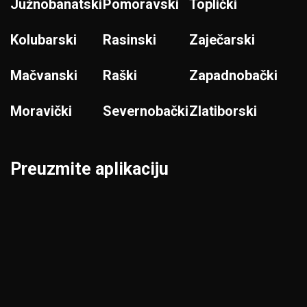
Južnobanatski
Pomoravski
Toplički
Kolubarski
Rasinski
Zaječarski
Mačvanski
Raški
Zapadnobački
Moravički
Severnobački
Zlatiborski
Preuzmite aplikaciju