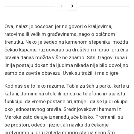
Ovaj nalaz je poseban jer ne govori o kraljevima,
ratovima ili velikim građevinama, nego o običnom
trenutku. Neko je sedeo na kamenom stepeniku, možda
čekao kupanje, razgovarao sa društvom i igrao igru čija
pravila danas možda više ne znamo. Sitni tragovi rupa i
linija postaju dokaz da ljudima nikada nije bilo dovoljno
samo da završe obavezu. Uvek su tražili i malo igre.
Kod nas se to lako razume. Tabla za šah u parku, karte u
kafani, domine na stolu ili igrica na telefonu imaju istu
funkciju: da vreme postane prijatnije i da se ljudi okupe
oko jednostavnog pravila. Srednjovekovni hamam iz
Maroka zato deluje iznenađujuće blisko. Promenili su
se prostori, odeća i jezici, ali navika da čekanje
pretvorimo u igru izgleda mnogo starija nego što