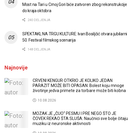
Most na Tari u Crnoj Gori biće zatvoren zbog rekonstrukcije
do kraja oktobra
240 DELJENJA
SPEKTAKL NA TRGU KULTURE: Ivan Bosiljčić otvara jubilarni
50. Festival filmskog scenarija
148 DELJENJA
Najnovije
CRVENI KENGUR OTKRIO JE KOLIKO JEDAN
PARAZIT MOŽE BITI OPASAN: Bolest koju mnoge
životinje jedva primete za torbare može biti kobna
10.08.2026
MOZAK JE „ČUO“ PESMU I PRE NEGO ŠTO JE
ČOVEK REKAO ŠTA SLUŠA: Naučnici sve bolje čitaju
muziku iz neuronske aktivnosti