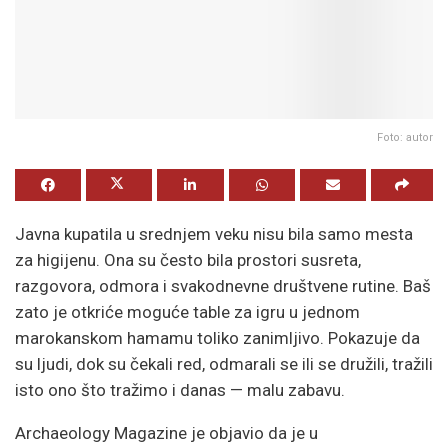
Foto: autor
Javna kupatila u srednjem veku nisu bila samo mesta
za higijenu. Ona su često bila prostori susreta,
razgovora, odmora i svakodnevne društvene rutine. Baš
zato je otkriće moguće table za igru u jednom
marokanskom hamamu toliko zanimljivo. Pokazuje da
su ljudi, dok su čekali red, odmarali se ili se družili, tražili
isto ono što tražimo i danas — malu zabavu.
Archaeology Magazine je objavio da je u