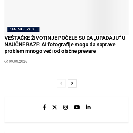
ZANIMLJIVOSTI
VEŠTAČKE ŽIVOTINJE POČELE SU DA „UPADAJU“ U
NAUČNE BAZE: AI fotografije mogu da naprave
problem mnogo veći od obične prevare
09.08.2026