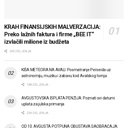
KRAH FINANSIJSKIH MALVERZACIJA:
Preko lažnih faktura i firme „BEE IT“
izvlačili milione iz budžeta
505 DELJENJA
KIŠA METEORA NA AVALI: Posmatranje Perseida uz
astronomiju, muziku i zabavu kod Avalskog tornja
188 DELJENJA
AVGUSTOVSKA ISPLATA PENZIJA: Poznati svi datumi
uplata za julska primanja
234 DELJENJA
OD 10. AVGUSTA POTPUNA OBUSTAVA SAOBRAĆAJA: