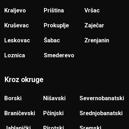
Kraljevo
Priština
Vršac
Kruševac
Prokuplje
Zaječar
Leskovac
Šabac
Zrenjanin
Loznica
Smederevo
Kroz okruge
Borski
Nišavski
Severnobanatski
Braničevski
Pčinjski
Srednjobanatski
Jablanički
Pirotski
Sremski