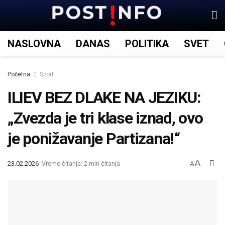
NASLOVNA
DANAS
POLITIKA
SVET
Početna
Sport
ILIEV BEZ DLAKE NA JEZIKU:
„Zvezda je tri klase iznad, ovo
je ponižavanje Partizana!“
A
23.02.2026
Vreme čitanja: 2 min čitanja
A