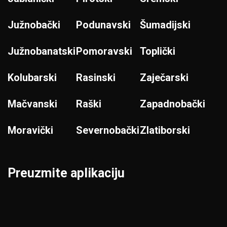
Južnobački
Podunavski
Šumadijski
Južnobanatski
Pomoravski
Toplički
Kolubarski
Rasinski
Zaječarski
Mačvanski
Raški
Zapadnobački
Moravički
Severnobački
Zlatiborski
Preuzmite aplikaciju