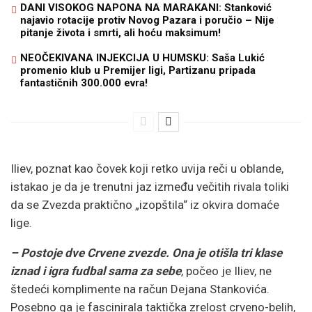
DANI VISOKOG NAPONA NA MARAKANI: Stanković
najavio rotacije protiv Novog Pazara i poručio – Nije
pitanje života i smrti, ali hoću maksimum!
NEOČEKIVANA INJEKCIJA U HUMSKU: Saša Lukić
promenio klub u Premijer ligi, Partizanu pripada
fantastičnih 300.000 evra!
Iliev, poznat kao čovek koji retko uvija reči u oblande,
istakao je da je trenutni jaz između večitih rivala toliki
da se Zvezda praktično „izopštila“ iz okvira domaće
lige.
– Postoje dve Crvene zvezde. Ona je otišla tri klase
iznad i igra fudbal sama za sebe
, počeo je Iliev, ne
štedeći komplimente na račun Dejana Stankovića.
Posebno ga je fascinirala taktička zrelost crveno-belih,