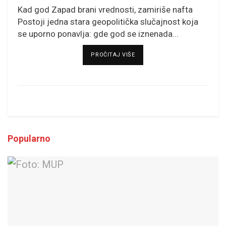
Kad god Zapad brani vrednosti, zamiriše nafta
Postoji jedna stara geopolitička slučajnost koja
se uporno ponavlja: gde god se iznenada...
DETAILS
PROČITAJ VIŠE
Popularno