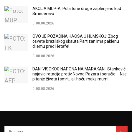
AKCIJA MUP-A: Pola tone droge zaplenjeno kod
Smedereva
08.08.2026
OVO JE POZADINA HAOSA U HUMSKOJ: Zbog
osvete brazilskog skauta Partizan ima paklenu
dilemu pred Hetafe!
08.08.2026
DANI VISOKOG NAPONA NA MARAKANI: Stanković
najavio rotacije protiv Novog Pazara i poručio – Nije
pitanje života i smrti, ali hoću maksimum!
08.08.2026