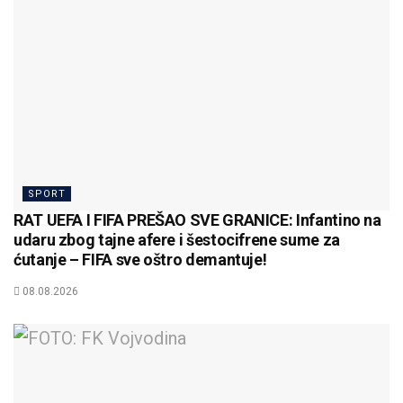
SPORT
RAT UEFA I FIFA PREŠAO SVE GRANICE: Infantino na
udaru zbog tajne afere i šestocifrene sume za
ćutanje – FIFA sve oštro demantuje!
08.08.2026