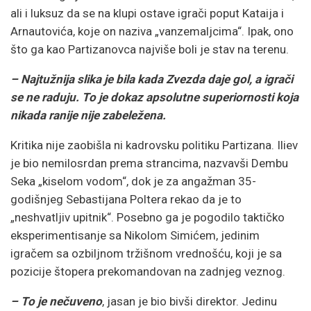
ali i luksuz da se na klupi ostave igrači poput Kataija i
Arnautovića, koje on naziva „vanzemaljcima“. Ipak, ono
što ga kao Partizanovca najviše boli je stav na terenu.
– Najtužnija slika je bila kada Zvezda daje gol, a igrači
se ne raduju. To je dokaz apsolutne superiornosti koja
nikada ranije nije zabeležena.
Kritika nije zaobišla ni kadrovsku politiku Partizana. Iliev
je bio nemilosrdan prema strancima, nazvavši Dembu
Seka „kiselom vodom“, dok je za angažman 35-
godišnjeg Sebastijana Poltera rekao da je to
„neshvatljiv upitnik“. Posebno ga je pogodilo taktičko
eksperimentisanje sa Nikolom Simićem, jedinim
igračem sa ozbiljnom tržišnom vrednošću, koji je sa
pozicije štopera prekomandovan na zadnjeg veznog.
– To je nečuveno
, jasan je bio bivši direktor. Jedinu