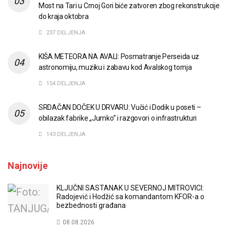
Most na Tari u Crnoj Gori biće zatvoren zbog rekonstrukcije
do kraja oktobra
237 DELJENJA
KIŠA METEORA NA AVALI: Posmatranje Perseida uz
astronomiju, muziku i zabavu kod Avalskog tornja
154 DELJENJA
SRDAČAN DOČEK U DRVARU: Vučić i Dodik u poseti –
obilazak fabrike „Jumko” i razgovori o infrastrukturi
143 DELJENJA
Najnovije
KLJUČNI SASTANAK U SEVERNOJ MITROVICI:
Radojević i Hodžić sa komandantom KFOR-a o
bezbednosti građana
08.08.2026