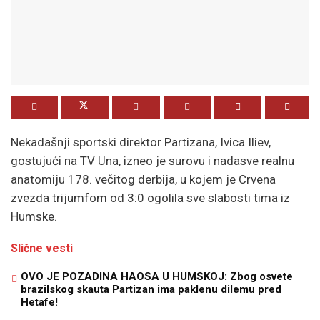
Nekadašnji sportski direktor Partizana, Ivica Iliev,
gostujući na TV Una, izneo je surovu i nadasve realnu
anatomiju 178. večitog derbija, u kojem je Crvena
zvezda trijumfom od 3:0 ogolila sve slabosti tima iz
Humske.
Slične vesti
OVO JE POZADINA HAOSA U HUMSKOJ: Zbog osvete
brazilskog skauta Partizan ima paklenu dilemu pred
Hetafe!