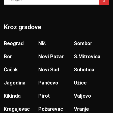
Kroz gradove
Beograd
Niš
Sombor
Bor
Novi Pazar
S.Mitrovica
Čačak
Novi Sad
Subotica
Jagodina
Pančevo
Užice
Kikinda
Pirot
Valjevo
Kragujevac
Požarevac
Vranje