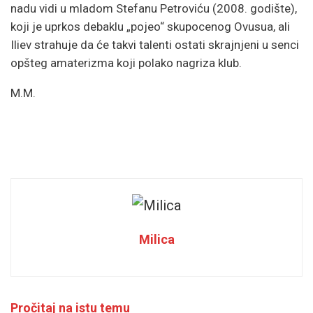
nadu vidi u mladom Stefanu Petroviću (2008. godište),
koji je uprkos debaklu „pojeo“ skupocenog Ovusua, ali
Iliev strahuje da će takvi talenti ostati skrajnjeni u senci
opšteg amaterizma koji polako nagriza klub.
M.M.
Milica
Pročitaj na istu temu