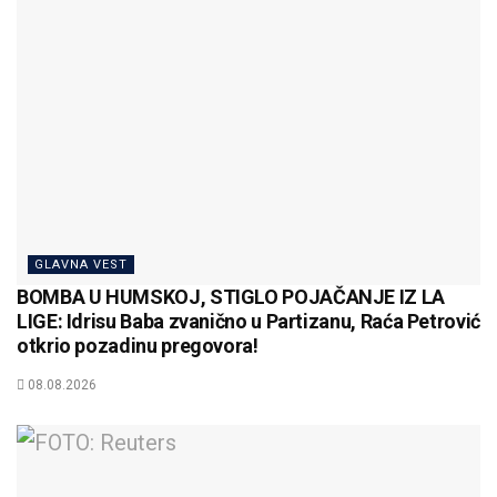
GLAVNA VEST
BOMBA U HUMSKOJ, STIGLO POJAČANJE IZ LA
LIGE: Idrisu Baba zvanično u Partizanu, Raća Petrović
otkrio pozadinu pregovora!
08.08.2026