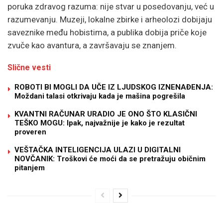
poruka zdravog razuma: nije stvar u posedovanju, već u
razumevanju. Muzeji, lokalne zbirke i arheolozi dobijaju
saveznike među hobistima, a publika dobija priče koje
zvuče kao avantura, a završavaju se znanjem.
Slične vesti
ROBOTI BI MOGLI DA UČE IZ LJUDSKOG IZNENAĐENJA:
Moždani talasi otkrivaju kada je mašina pogrešila
KVANTNI RAČUNAR URADIO JE ONO ŠTO KLASIČNI
TEŠKO MOGU: Ipak, najvažnije je kako je rezultat
proveren
VEŠTAČKA INTELIGENCIJA ULAZI U DIGITALNI
NOVČANIK: Troškovi će moći da se pretražuju običnim
pitanjem