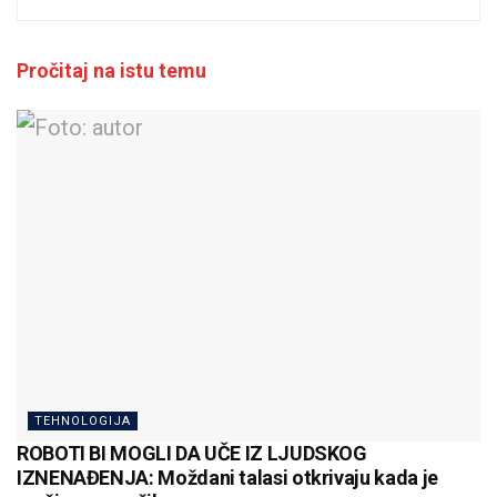
Pročitaj na istu temu
TEHNOLOGIJA
ROBOTI BI MOGLI DA UČE IZ LJUDSKOG
IZNENAĐENJA: Moždani talasi otkrivaju kada je