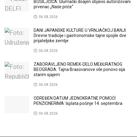
BOSILJČIĆA: Glumački doajen objavio autorizovani
prvenac „Naše priče“
06.08.2026
DANI JAPANSKE KULTURE U VRNJAČKOJ BANJI:
Drevne tradicije i gastronomske tajne spojile dve
prijateljske zemlje
06.08.2026
ZABORAVLJENO REMEK-DELO MEĐURATNOG
BEOGRADA: Tajna Brasovanove vile ponovo sija
starim sjajem
06.08.2026
ODREĐEN DATUM JEDNOKRATNE POMOĆI
PENZIONERIMA: Isplata počinje 14. septembra
06.08.2026