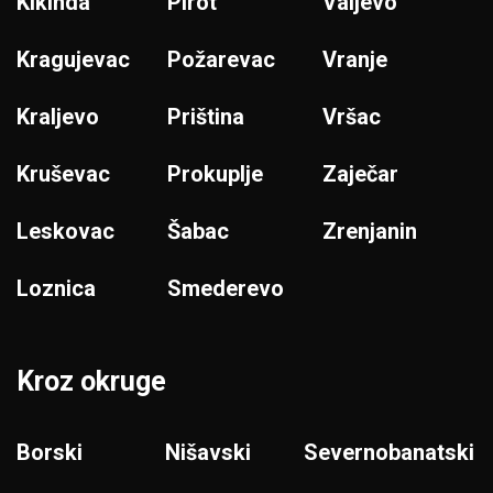
Kikinda
Pirot
Valjevo
Kragujevac
Požarevac
Vranje
Kraljevo
Priština
Vršac
Kruševac
Prokuplje
Zaječar
Leskovac
Šabac
Zrenjanin
Loznica
Smederevo
Kroz okruge
Borski
Nišavski
Severnobanatski