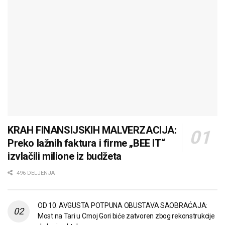
KRAH FINANSIJSKIH MALVERZACIJA:
Preko lažnih faktura i firme „BEE IT“
izvlačili milione iz budžeta
496 DELJENJA
OD 10. AVGUSTA POTPUNA OBUSTAVA SAOBRAĆAJA:
Most na Tari u Crnoj Gori biće zatvoren zbog rekonstrukcije