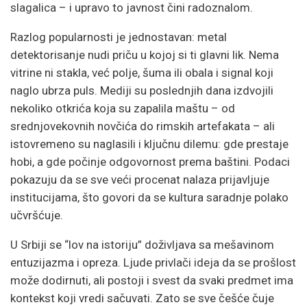
slagalica – i upravo to javnost čini radoznalom.
Razlog popularnosti je jednostavan: metal
detektorisanje nudi priču u kojoj si ti glavni lik. Nema
vitrine ni stakla, već polje, šuma ili obala i signal koji
naglo ubrza puls. Mediji su poslednjih dana izdvojili
nekoliko otkrića koja su zapalila maštu – od
srednjovekovnih novčića do rimskih artefakata – ali
istovremeno su naglasili i ključnu dilemu: gde prestaje
hobi, a gde počinje odgovornost prema baštini. Podaci
pokazuju da se sve veći procenat nalaza prijavljuje
institucijama, što govori da se kultura saradnje polako
učvršćuje.
U Srbiji se “lov na istoriju” doživljava sa mešavinom
entuzijazma i opreza. Ljude privlači ideja da se prošlost
može dodirnuti, ali postoji i svest da svaki predmet ima
kontekst koji vredi sačuvati. Zato se sve češće čuje