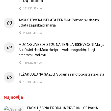
do kraja oktobra
231 DELJENJA
AVGUSTOVSKA ISPLATA PENZIJA: Poznati svi datumi
uplata za julska primanja
206 DELJENJA
MUZIČKE ZVEZDE STIŽU NA TEŠNJARSKE VEČERI: Marija
Šerifović i Hari Mata Hari predvode ovogodišnji letnji
program u Valjevu
150 DELJENJA
TEŽAK UDES NA GAZELI: Sudarili se motociklista i taksista
157 DELJENJA
Najnovije
EKSKLUZIVNA PRODAJA PRVE KNJIGE IVANA