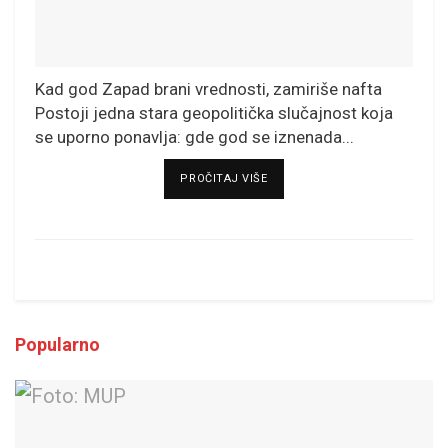
Kad god Zapad brani vrednosti, zamiriše nafta
Postoji jedna stara geopolitička slučajnost koja
se uporno ponavlja: gde god se iznenada...
DETAILS
PROČITAJ VIŠE
Popularno