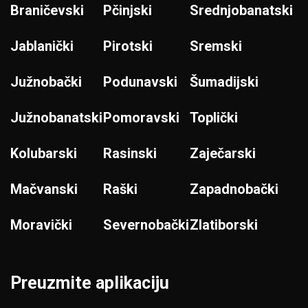
Braničevski
Pčinjski
Srednjobanatski
Jablanički
Pirotski
Sremski
Južnobački
Podunavski
Šumadijski
Južnobanatski
Pomoravski
Toplički
Kolubarski
Rasinski
Zaječarski
Mačvanski
Raški
Zapadnobački
Moravički
Severnobački
Zlatiborski
Preuzmite aplikaciju