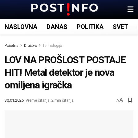
NASLOVNA
DANAS
POLITIKA
SVET
Početna
Društvo
Tehnologija
LOV NA PROŠLOST POSTAJE
HIT! Metal detektor je nova
omiljena igračka
A
30.01.2026
Vreme čitanja: 2 min čitanja
A