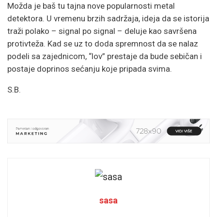
Možda je baš tu tajna nove popularnosti metal
detektora. U vremenu brzih sadržaja, ideja da se istorija
traži polako – signal po signal – deluje kao savršena
protivteža. Kad se uz to doda spremnost da se nalaz
podeli sa zajednicom, “lov” prestaje da bude sebičan i
postaje doprinos sećanju koje pripada svima.
S.B.
sasa