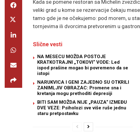
Kada se pomene restoran sa Michelin zvezdicom,
veliki grad u kome se rezervacije čekaju mese
tamo gde je ne očekujemo: pod morem, u star
tornjevima ili dvorcima pretvorenim u gastr
Slične vesti
NA MESECU MOŽDA POSTOJE
KRATKOTRAJNI „TOKOVI“ VODE: Led
ispod prašine mogao bi povremeno da se
istopi
NARUKVICA I GENI ZAJEDNO SU OTKRILI
ZANIMLJIV OBRAZAC: Promene sna i
kretanja mogu prethoditi depresiji
BITI SAM MOŽDA NIJE „PAUZA“ IZMEĐU
DVE VEZE: Psiholozi sve više ruše jednu
staru pretpostavku