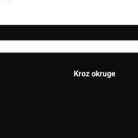
Kroz okruge
Sombor
Borski
S.Mitrovica
Braničevski
Subotica
Jablanički