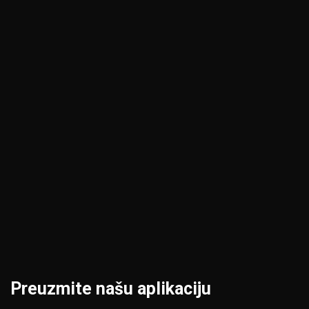
Jagodina
Pančevo
Kikinda
Pirot
Kragujevac
Požarevac
Kraljevo
Priština
Kruševac
Prokuplje
Leskovac
Šabac
Loznica
Smederevo
Preuzmite našu aplikaciju