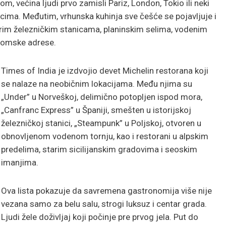
 većina ljudi prvo zamisli Pariz, London, Tokio ili neki
cima. Međutim, vrhunska kuhinja sve češće se pojavljuje i
im železničkim stanicama, planinskim selima, vodenim
onomske adrese.
Times of India je izdvojio devet Michelin restorana koji
se nalaze na neobičnim lokacijama. Među njima su
„Under” u Norveškoj, delimično potopljen ispod mora,
„Canfranc Express” u Španiji, smešten u istorijskoj
železničkoj stanici, „Steampunk” u Poljskoj, otvoren u
obnovljenom vodenom tornju, kao i restorani u alpskim
predelima, starim sicilijanskim gradovima i seoskim
imanjima.
Ova lista pokazuje da savremena gastronomija više nije
vezana samo za belu salu, strogi luksuz i centar grada.
Ljudi žele doživljaj koji počinje pre prvog jela. Put do