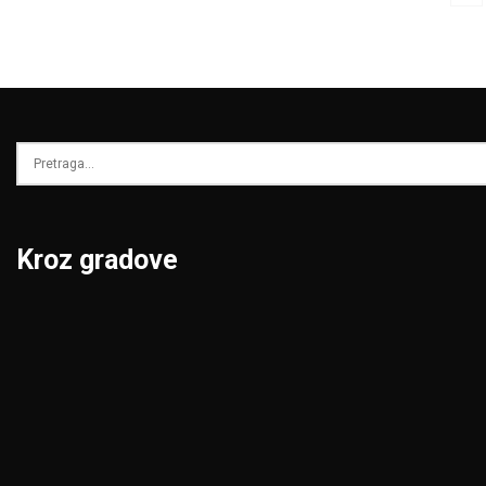
Kroz gradove
Beograd
Niš
Bor
Novi Pazar
Čačak
Novi Sad