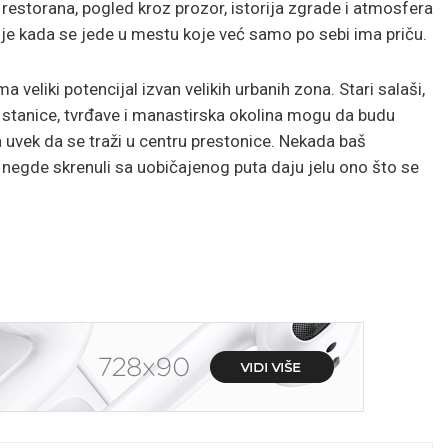
restorana, pogled kroz prozor, istorija zgrade i atmosfera
lje kada se jede u mestu koje već samo po sebi ima priču.
a veliki potencijal izvan velikih urbanih zona. Stari salaši,
e stanice, tvrđave i manastirska okolina mogu da budu
 uvek da se traži u centru prestonice. Nekada baš
 negde skrenuli sa uobičajenog puta daju jelu ono što se