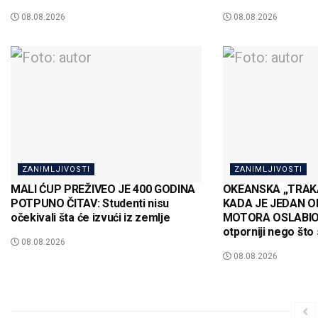
08.08.2026
08.08.2026
ZANIMLJIVOSTI
ZANIMLJIVOSTI
MALI ĆUP PREŽIVEO JE 400 GODINA
OKEANSKA „TRAKA
POTPUNO ČITAV: Studenti nisu
KADA JE JEDAN O
očekivali šta će izvući iz zemlje
MOTORA OSLABIO: 
otporniji nego što 
08.08.2026
08.08.2026