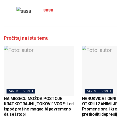
sasa
Pročitaj na istu temu
ZANIMLJIVOSTI
ZANIMLJIVOSTI
NA MESECU MOŽDA POSTOJE
NARUKVICA I GEN
KRATKOTRAJNI „TOKOVI“ VODE: Led
OTKRILI ZANIMLJ
ispod prašine mogao bi povremeno
Promene sna i kr
da se istopi
prethoditi depresij