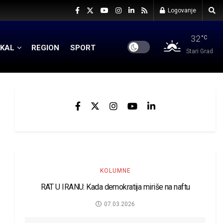
Logovanje
32
°C
KAL
REGION
SPORT
Stari Grad
KOLUMNE
RAT U IRANU: Kada demokratija miriše na naftu
07.03.2026