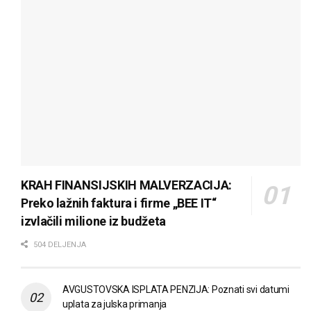
KRAH FINANSIJSKIH MALVERZACIJA:
Preko lažnih faktura i firme „BEE IT“
izvlačili milione iz budžeta
504 DELJENJA
AVGUSTOVSKA ISPLATA PENZIJA: Poznati svi datumi
uplata za julska primanja