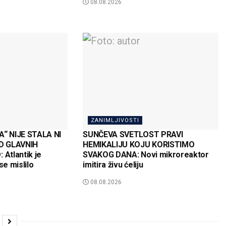
08.08.2026
ZANIMLJIVOSTI
“ NIJE STALA NI
SUNČEVA SVETLOST PRAVI
D GLAVNIH
HEMIKALIJU KOJU KORISTIMO
Atlantik je
SVAKOG DANA: Novi mikroreaktor
se mislilo
imitira živu ćeliju
08.08.2026