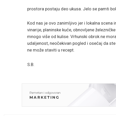
prostora postaju deo ukusa. Jelo se pamti bo
Kod nas je ovo zanimljivo jer i lokalna scena im
vinarije, planinske kuće, obnovljene železničk
mnogo više od kulise. Vrhunski obrok ne mora
udaljenost, neočekivan pogled i osećaj da ste
ne može staviti u recept.
S.B.