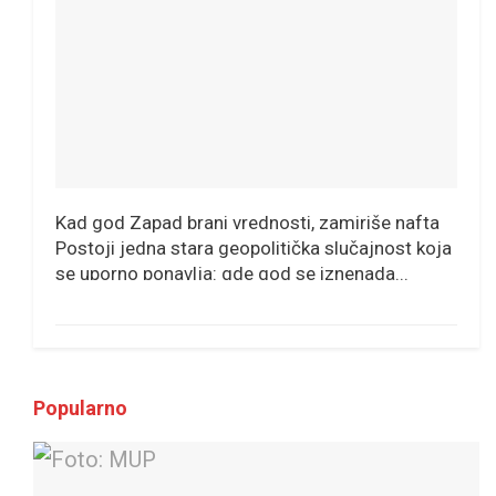
Kad god Zapad brani vrednosti, zamiriše nafta
Postoji jedna stara geopolitička slučajnost koja
se uporno ponavlja: gde god se iznenada...
Popularno