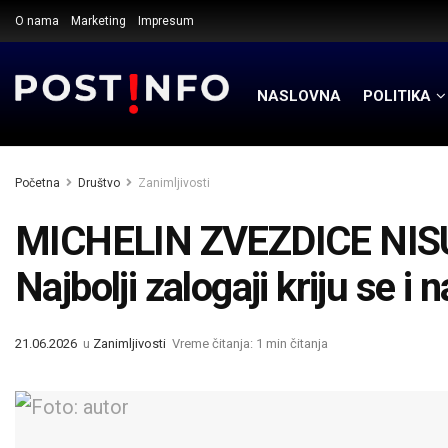
O nama
Marketing
Impresum
NASLOVNA
POLITIKA
Početna
Društvo
Zanimljivosti
MICHELIN ZVEZDICE NI
Najbolji zalogaji kriju se 
21.06.2026
u
Zanimljivosti
Vreme čitanja: 1 min čitanja