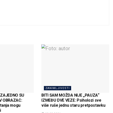
ZANIMLJIVOSTI
I ZAJEDNO SU
BITI SAM MOŽDA NIJE „PAUZA“
IV OBRAZAC:
IZMEĐU DVE VEZE: Psiholozi sve
etanja mogu
više ruše jednu staru pretpostavku
i