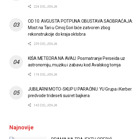
224 DELJENJA
OD 10. AVGUSTA POTPUNA OBUSTAVA SAOBRAĆAJA:
Most na Tari u Crnoj Gori biće zatvoren zbog
rekonstrukcije do kraja oktobra
239 DELJENJA
KIŠA METEORA NA AVALI: Posmatranje Perseida uz
astronomiju, muziku i zabavu kod Avalskog tornja
174 DELJENJA
JUBILARNI MOTO-SKUP U PARAĆINU: YU Grupa i Kerber
predvode trideseti susret bajkera
143 DELJENJA
Najnovije