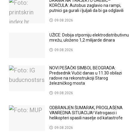
DRAMA NA TRAJEKTU OREBIĆ–
KORČULA: Autobus zaglavio na rampi,
putnici ga gurali i ljuljali da bi ga odglavili
09.08.2026
UŽICE: Dobija otporniju elektrodistributivnu
mrežu, uloženo 1,2 milijarde dinara
09.08.2026
NOVI PEŠAČKI SIMBOL BEOGRADA:
Predsednik Vučić danas u 11.30 obilazi
radove na rekonstrukciji Starog
železničkog mosta
09.08.2026
ODBRANJEN ŠUMARAK, PROGLAŠENA
VANREDNA SITUACIJA! Vatrogasci i
helikopteri spasili naselje od katastrofe
09.08.2026