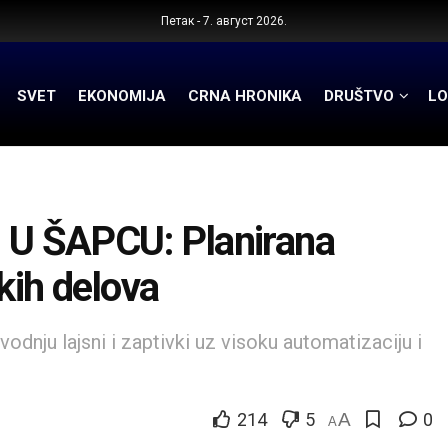
Петак - 7. август 2026.
SVET
EKONOMIJA
CRNA HRONIKA
DRUŠTVO
LO
U ŠAPCU: Planirana
kih delova
odnju lajsni i zaptivki uz visoku automatizaciju i
214
5
A
0
A