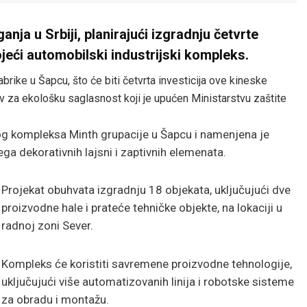
nja u Srbiji, planirajući izgradnju četvrte
ojeći automobilski industrijski kompleks.
brike u Šapcu, što će biti četvrta investicija ove kineske
 za ekološku saglasnost koji je upućen Ministarstvu zaštite
og kompleksa Minth grupacije u Šapcu i namenjena je
ga dekorativnih lajsni i zaptivnih elemenata.
Projekat obuhvata izgradnju 18 objekata, uključujući dve
proizvodne hale i prateće tehničke objekte, na lokaciji u
radnoj zoni Sever.
Kompleks će koristiti savremene proizvodne tehnologije,
uključujući više automatizovanih linija i robotske sisteme
za obradu i montažu.