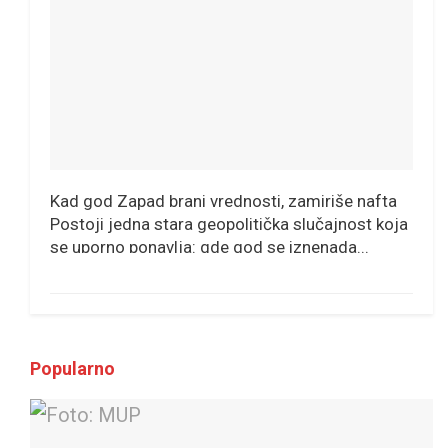
Kad god Zapad brani vrednosti, zamiriše nafta
Postoji jedna stara geopolitička slučajnost koja
se uporno ponavlja: gde god se iznenada...
Popularno