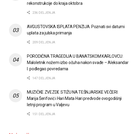
rekonstrukcije do kraja oktobra
236 DELJENJA
AVGUSTOVSKA ISPLATA PENZIJA: Poznati svi datumi
uplata za julska primanja
209 DELJENJA
PORODIČNA TRAGEDIJA U BANATSKOM KARLOVCU:
Maloletnik nožem izbo očuha nakon svađe – Aleksandar
I. podlegao povredama
147 DELJENJA
MUZIČKE ZVEZDE STIŽU NA TEŠNJARSKE VEČERI:
Marija Šerifović i Hari Mata Hari predvode ovogodišnji
letnji program u Valjevu
151 DELJENJA