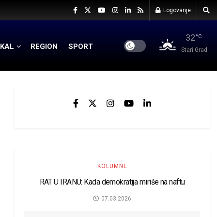
Logovanje
32
°C
KAL
REGION
SPORT
Stari Grad
KOLUMNE
RAT U IRANU: Kada demokratija miriše na naftu
07.03.2026