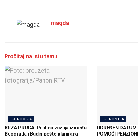
magda
Pročitaj na istu temu
EKONOMIJA
EKONOMIJA
BRZA PRUGA: Probna vožnja između
ODREĐEN DATUM
Beograda i Budimpešte planirana
POMOĆI PENZIONER