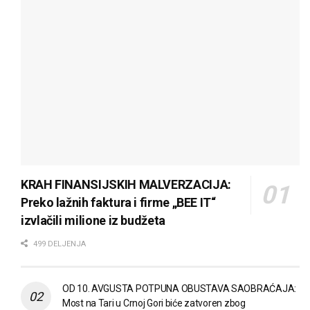
KRAH FINANSIJSKIH MALVERZACIJA:
Preko lažnih faktura i firme „BEE IT“
izvlačili milione iz budžeta
499 DELJENJA
OD 10. AVGUSTA POTPUNA OBUSTAVA SAOBRAĆAJA:
Most na Tari u Crnoj Gori biće zatvoren zbog