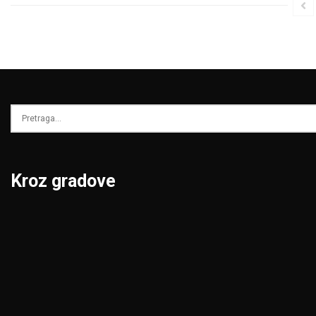
Kroz gradove
Beograd
Niš
Bor
Novi Pazar
Čačak
Novi Sad