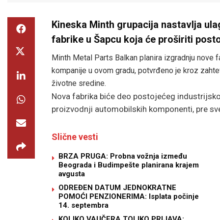
Kineska Minth grupacija nastavlja ulaga
fabrike u Šapcu koja će proširiti post
Minth Metal Parts Balkan planira izgradnju nove fa
kompanije u ovom gradu, potvrđeno je kroz zahtev
životne sredine.
Nova fabrika biće deo postojećeg industrijsk
proizvodnji automobilskih komponenti, pre sve
Slične vesti
BRZA PRUGA: Probna vožnja između
Beograda i Budimpešte planirana krajem
avgusta
ODREĐEN DATUM JEDNOKRATNE
POMOĆI PENZIONERIMA: Isplata počinje
14. septembra
KOLIKO VAUČERA TOLIKO PRIJAVA: