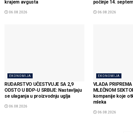
krajem avgusta
počinje 14. septe
06.08.2026
06.08.2026
EKONOMIJA
EKONOMIJA
RUDARSTVO UČESTVUJE SA 2,9
VLADA PRIPREMA
ODSTO U BDP-U SRBIJE: Nastavljaju
MLEČNOM SEKTORU
se ulaganja u proizvodnju uglja
kompanije koje otk
mleka
06.08.2026
06.08.2026