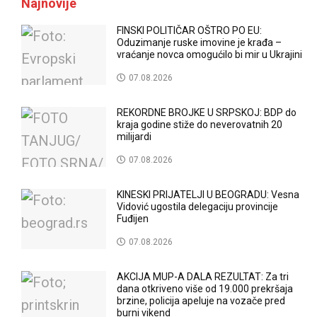
Najnovije
FINSKI POLITIČAR OŠTRO PO EU:
Oduzimanje ruske imovine je krađa –
vraćanje novca omogućilo bi mir u Ukrajini
07.08.2026
REKORDNE BROJKE U SRPSKOJ: BDP do
kraja godine stiže do neverovatnih 20
milijardi
07.08.2026
KINESKI PRIJATELJI U BEOGRADU: Vesna
Vidović ugostila delegaciju provincije
Fuđijen
07.08.2026
AKCIJA MUP-A DALA REZULTAT: Za tri
dana otkriveno više od 19.000 prekršaja
brzine, policija apeluje na vozače pred
burni vikend