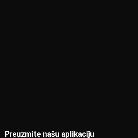
Jagodina
Pančevo
Kikinda
Pirot
Kragujevac
Požarevac
Kraljevo
Priština
Kruševac
Prokuplje
Leskovac
Šabac
Loznica
Smederevo
Preuzmite našu aplikaciju