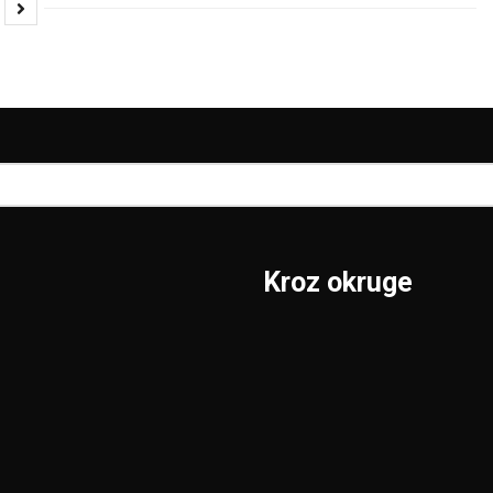
Kroz okruge
Sombor
Borski
S.Mitrovica
Braničevski
Subotica
Jablanički