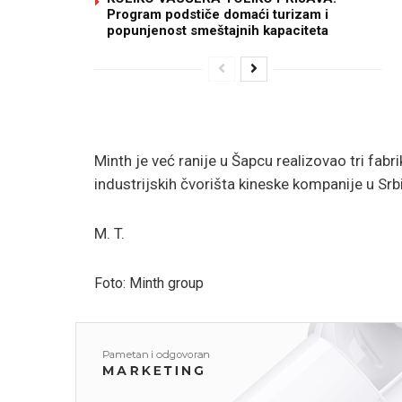
Program podstiče domaći turizam i
popunjenost smeštajnih kapaciteta
Minth je već ranije u Šapcu realizovao tri fabr
industrijskih čvorišta kineske kompanije u Srbi
M. T.
Foto: Minth group