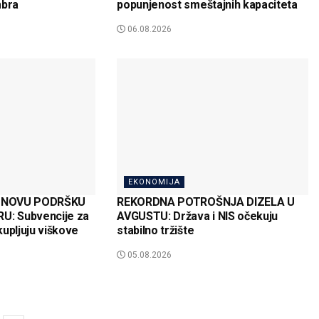
mbra
popunjenost smeštajnih kapaciteta
06.08.2026
EKONOMIJA
 NOVU PODRŠKU
REKORDNA POTROŠNJA DIZELA U
: Subvencije za
AVGUSTU: Država i NIS očekuju
upljuju viškove
stabilno tržište
05.08.2026