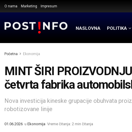
O nama
Marketing
Impresum
NASLOVNA
POLITIKA
Početna
Ekonomija
MINT ŠIRI PROIZVODNJU 
četvrta fabrika automobils
Nova investicija kineske grupacije obuhvata proizv
robotizovane linije
01.06.2026
u
Ekonomija
Vreme čitanja: 2 min čitanja