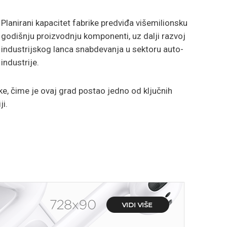
Planirani kapacitet fabrike predviđa višemilionsku
godišnju proizvodnju komponenti, uz dalji razvoj
industrijskog lanca snabdevanja u sektoru auto-
industrije.
ike, čime je ovaj grad postao jedno od ključnih
ji.