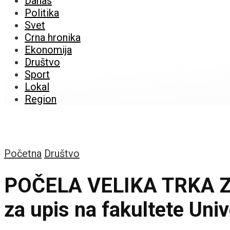
Danas
Politika
Svet
Crna hronika
Ekonomija
Društvo
Sport
Lokal
Region
Početna
Društvo
POČELA VELIKA TRKA ZA
za upis na fakultete Uni