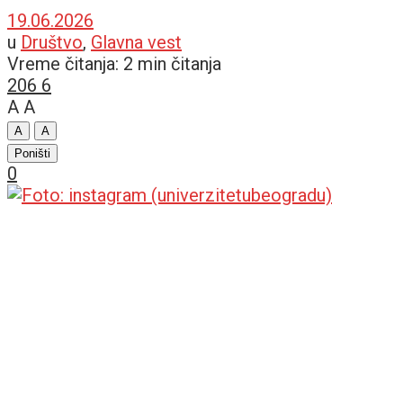
19.06.2026
u
Društvo
,
Glavna vest
Vreme čitanja: 2 min čitanja
206
6
A
A
A
A
Poništi
0