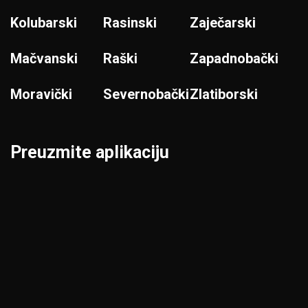
Kolubarski
Rasinski
Zaječarski
Mačvanski
Raški
Zapadnobački
Moravički
Severnobački
Zlatiborski
Preuzmite aplikaciju