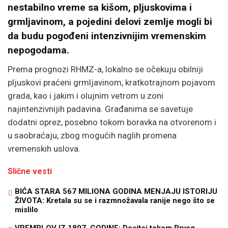
nestabilno vreme sa kišom, pljuskovima i
grmljavinom, a pojedini delovi zemlje mogli bi
da budu pogođeni intenzivnijim vremenskim
nepogodama.
Prema prognozi RHMZ-a, lokalno se očekuju obilniji
pljuskovi praćeni grmljavinom, kratkotrajnom pojavom
grada, kao i jakim i olujnim vetrom u zoni
najintenzivnijih padavina. Građanima se savetuje
dodatni oprez, posebno tokom boravka na otvorenom i
u saobraćaju, zbog mogućih naglih promena
vremenskih uslova.
Slične vesti
BIĆA STARA 567 MILIONA GODINA MENJAJU ISTORIJU
ŽIVOTA: Kretala su se i razmnožavala ranije nego što se
mislilo
VREMPLOV IZ 1807. GODINE: Dositej tokom Prvog