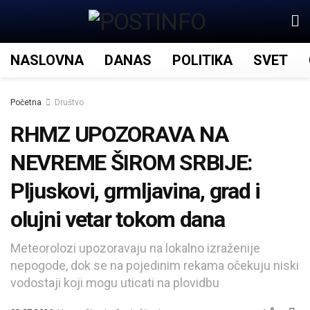
NASLOVNA
DANAS
POLITIKA
SVET
Početna
Društvo
RHMZ UPOZORAVA NA
NEVREME ŠIROM SRBIJE:
Pljuskovi, grmljavina, grad i
olujni vetar tokom dana
Meteorolozi upozoravaju na lokalno izraženije
nepogode, dok se na pojedinim rekama očekuju niski
vodostaji koji mogu uticati na plovidbu