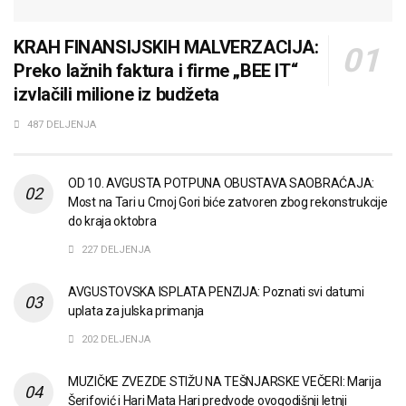
KRAH FINANSIJSKIH MALVERZACIJA:
Preko lažnih faktura i firme „BEE IT“
izvlačili milione iz budžeta
487 DELJENJA
OD 10. AVGUSTA POTPUNA OBUSTAVA SAOBRAĆAJA:
Most na Tari u Crnoj Gori biće zatvoren zbog rekonstrukcije
do kraja oktobra
227 DELJENJA
AVGUSTOVSKA ISPLATA PENZIJA: Poznati svi datumi
uplata za julska primanja
202 DELJENJA
MUZIČKE ZVEZDE STIŽU NA TEŠNJARSKE VEČERI: Marija
Šerifović i Hari Mata Hari predvode ovogodišnji letnji