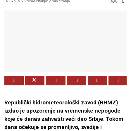
A
02.07.2026
Vreme čitanja: 2 min čitanja
A
Republički hidrometeorološki zavod (RHMZ)
izdao je upozorenje na vremenske nepogode
koje će danas zahvatiti veći deo Srbije. Tokom
dana očekuje se promenljivo, svežije i