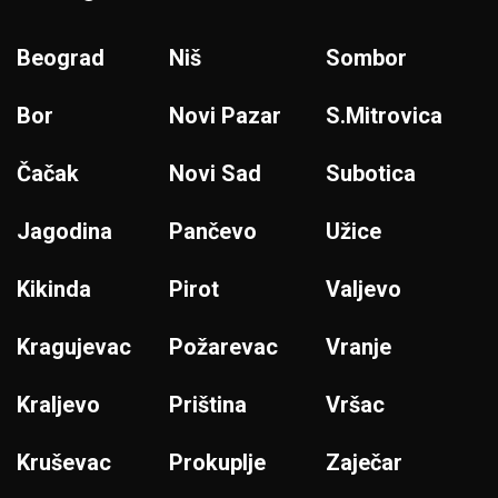
Beograd
Niš
Sombor
Bor
Novi Pazar
S.Mitrovica
Čačak
Novi Sad
Subotica
Jagodina
Pančevo
Užice
Kikinda
Pirot
Valjevo
Kragujevac
Požarevac
Vranje
Kraljevo
Priština
Vršac
Kruševac
Prokuplje
Zaječar