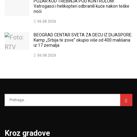
POŽAR KOD TREBINJA POD KONTROLOM:
Vatrogasci i helikopteri odbranili kuće nakon teške
noći
06.08.2026
BEOGRAD CENTAR SVETA ZA DECU IZ DIJASPORE:
Kamp „Srbija te zove” okupio više od 400 mališana
iz 17 zemalja
06.08.2026
Kroz gradove