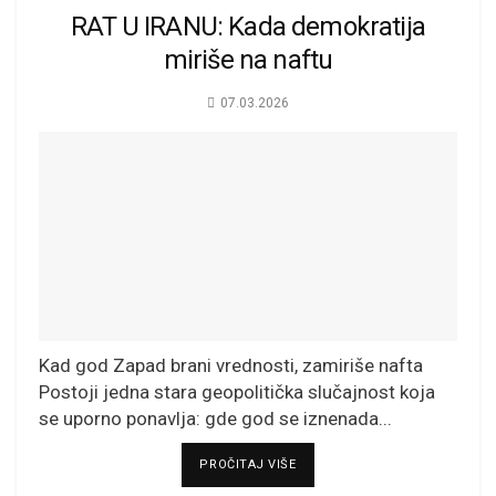
RAT U IRANU: Kada demokratija
miriše na naftu
07.03.2026
Kad god Zapad brani vrednosti, zamiriše nafta
Postoji jedna stara geopolitička slučajnost koja
se uporno ponavlja: gde god se iznenada...
DETAILS
PROČITAJ VIŠE