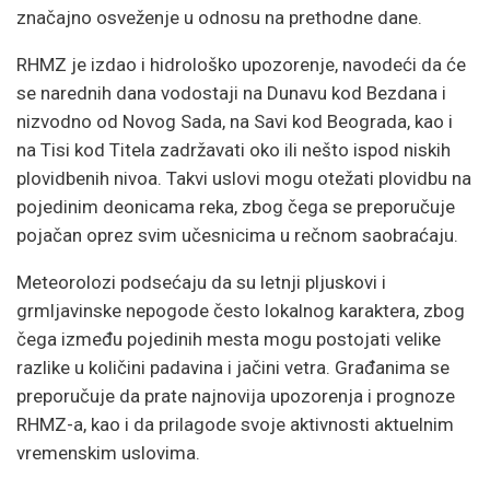
značajno osveženje u odnosu na prethodne dane.
RHMZ je izdao i hidrološko upozorenje, navodeći da će
se narednih dana vodostaji na Dunavu kod Bezdana i
nizvodno od Novog Sada, na Savi kod Beograda, kao i
na Tisi kod Titela zadržavati oko ili nešto ispod niskih
plovidbenih nivoa. Takvi uslovi mogu otežati plovidbu na
pojedinim deonicama reka, zbog čega se preporučuje
pojačan oprez svim učesnicima u rečnom saobraćaju.
Meteorolozi podsećaju da su letnji pljuskovi i
grmljavinske nepogode često lokalnog karaktera, zbog
čega između pojedinih mesta mogu postojati velike
razlike u količini padavina i jačini vetra. Građanima se
preporučuje da prate najnovija upozorenja i prognoze
RHMZ-a, kao i da prilagode svoje aktivnosti aktuelnim
vremenskim uslovima.