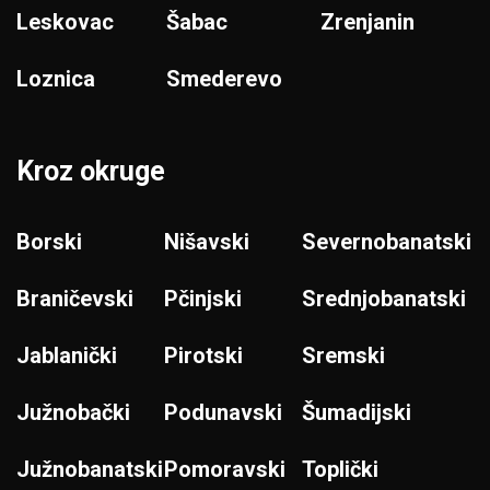
Leskovac
Šabac
Zrenjanin
Loznica
Smederevo
Kroz okruge
Borski
Nišavski
Severnobanatski
Braničevski
Pčinjski
Srednjobanatski
Jablanički
Pirotski
Sremski
Južnobački
Podunavski
Šumadijski
Južnobanatski
Pomoravski
Toplički