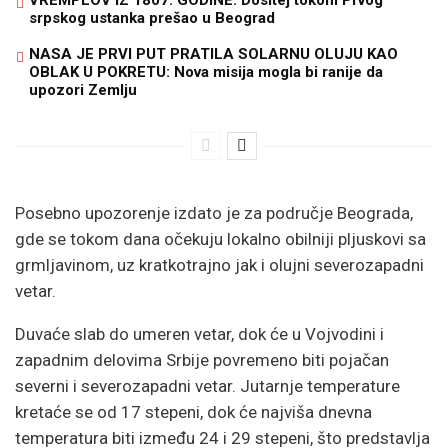
srpskog ustanka prešao u Beograd
NASA JE PRVI PUT PRATILA SOLARNU OLUJU KAO
OBLAK U POKRETU: Nova misija mogla bi ranije da
upozori Zemlju
Posebno upozorenje izdato je za područje Beograda,
gde se tokom dana očekuju lokalno obilniji pljuskovi sa
grmljavinom, uz kratkotrajno jak i olujni severozapadni
vetar.
Duvaće slab do umeren vetar, dok će u Vojvodini i
zapadnim delovima Srbije povremeno biti pojačan
severni i severozapadni vetar. Jutarnje temperature
kretaće se od 17 stepeni, dok će najviša dnevna
temperatura biti između 24 i 29 stepeni, što predstavlja