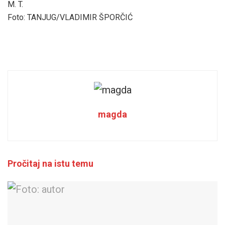
M. T.
Foto: TANJUG/VLADIMIR ŠPORČIĆ
magda
Pročitaj na istu temu