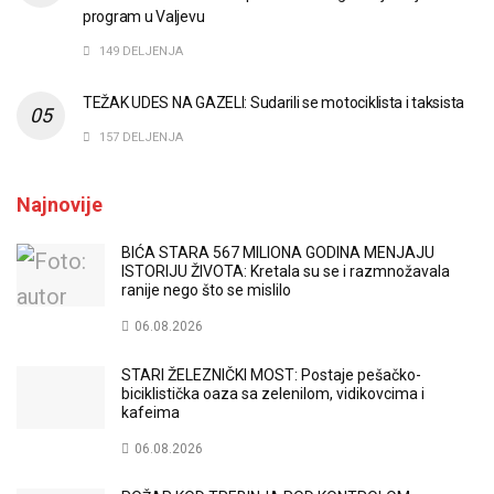
program u Valjevu
149 DELJENJA
TEŽAK UDES NA GAZELI: Sudarili se motociklista i taksista
157 DELJENJA
Najnovije
BIĆA STARA 567 MILIONA GODINA MENJAJU
ISTORIJU ŽIVOTA: Kretala su se i razmnožavala
ranije nego što se mislilo
06.08.2026
STARI ŽELEZNIČKI MOST: Postaje pešačko-
biciklistička oaza sa zelenilom, vidikovcima i
kafeima
06.08.2026