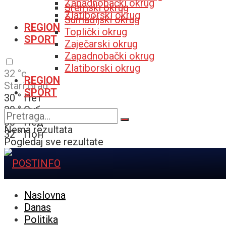
Zapadnobački okrug
Sremski okrug
Zlatiborski okrug
Šumadijski okrug
REGION
Toplički okrug
SPORT
Zaječarski okrug
Zapadnobački okrug
Zlatiborski okrug
32
°c
REGION
Stari Grad
SPORT
30
°
Пет
30
°
Суб
30
°
Нед
Nema rezultata
32
°
Пон
Pogledaj sve rezultate
Naslovna
Danas
Politika