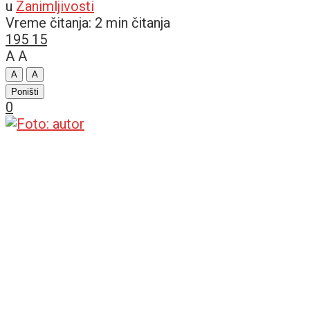
u
Zanimljivosti
Vreme čitanja: 2 min čitanja
195
15
A
A
A
A
Poništi
0