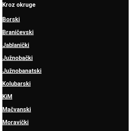
Kroz okruge
Borski
Braničevski
Jablanički
Južnobački
Južnobanatski
Kolubarski
KiM
Mačvanski
Moravički