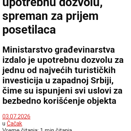
upotrebnu dozvolu,
spreman za prijem
posetilaca
Ministarstvo građevinarstva
izdalo je upotrebnu dozvolu za
jednu od najvećih turističkih
investicija u zapadnoj Srbiji,
čime su ispunjeni svi uslovi za
bezbedno korišćenje objekta
03.07.2026
u
Čačak
Vreme čitanja: 1 min čitanja