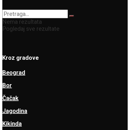
Nema rezultata
Pogledaj sve rezultate
Kroz gradove
Beograd
Bor
Čačak
Jagodina
Kikinda