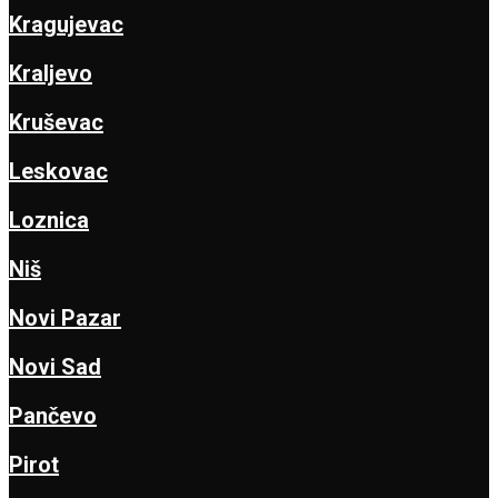
Kragujevac
Kraljevo
Kruševac
Leskovac
Loznica
Niš
Novi Pazar
Novi Sad
Pančevo
Pirot