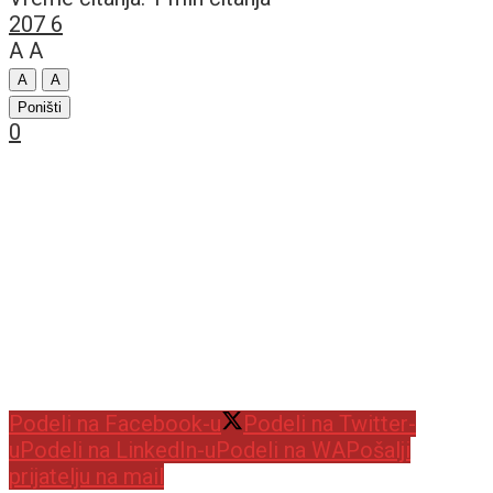
207
6
A
A
A
A
Poništi
0
Podeli na Facebook-u
Podeli na Twitter-
u
Podeli na LinkedIn-u
Podeli na WA
Pošalji
prijatelju na mail