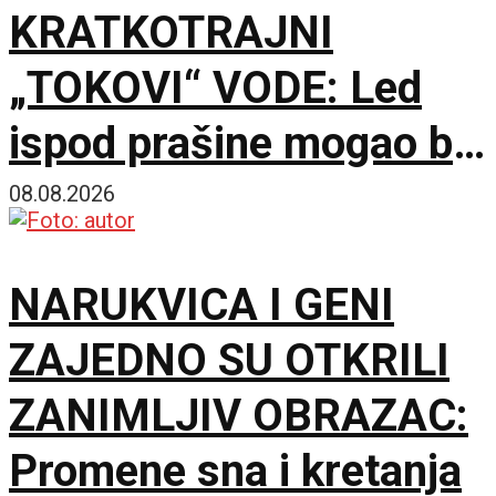
KRATKOTRAJNI
„TOKOVI“ VODE: Led
ispod prašine mogao bi
povremeno da se istopi
08.08.2026
NARUKVICA I GENI
ZAJEDNO SU OTKRILI
ZANIMLJIV OBRAZAC:
Promene sna i kretanja