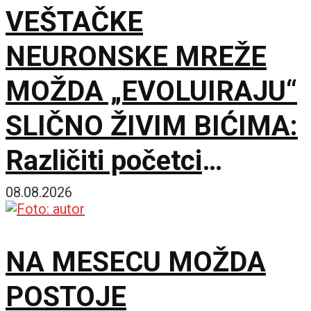
VEŠTAČKE
NEURONSKE MREŽE
MOŽDA „EVOLUIRAJU“
SLIČNO ŽIVIM BIĆIMA:
Različiti početci
završavaju u sličnim
08.08.2026
rešenjima
NA MESECU MOŽDA
POSTOJE