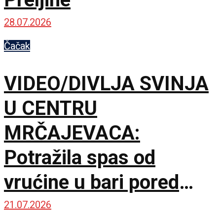
28.07.2026
Čačak
VIDEO/DIVLJA SVINJA
U CENTRU
MRČAJEVACA:
Potražila spas od
vrućine u bari pored
Ibarske magistrale
21.07.2026