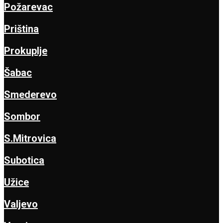
Požarevac
Priština
Prokuplje
Šabac
Smederevo
Sombor
S.Mitrovica
Subotica
Užice
Valjevo