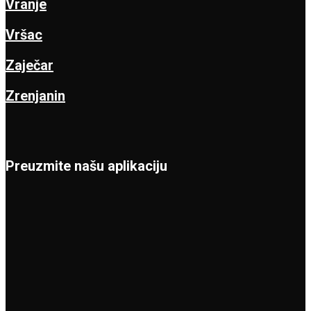
Vranje
Vršac
Zaječar
Zrenjanin
Preuzmite našu aplikaciju