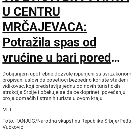
U CENTRU
MRČAJEVACA:
Potražila spas od
vrućine u bari pored
Ibarske magistrale
Dobijanjem upotrebne dozvole ispunjeni su svi zakonom
propisani uslovi da posetioci bezbedno koriste stakleni
vidikovac, koji predstavlja jednu od novih turističkih
atrakcija Srbije i očekuje se da će doprineti povećanju
broja domaćih i stranih turista u ovom kraju.
М. Т.
Foto: TANJUG/Narodna skupština Republike Srbije/Peđa
Vučković