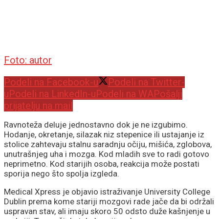
Foto: autor
Podeli na Facebook-u
Podeli na Twitter-
u
Podeli na LinkedIn-u
Podeli na WA
Pošalji
prijatelju na mail
Ravnoteža deluje jednostavno dok je ne izgubimo.
Hodanje, okretanje, silazak niz stepenice ili ustajanje iz
stolice zahtevaju stalnu saradnju očiju, mišića, zglobova,
unutrašnjeg uha i mozga. Kod mladih sve to radi gotovo
neprimetno. Kod starijih osoba, reakcija može postati
sporija nego što spolja izgleda.
Medical Xpress je objavio istraživanje University College
Dublin prema kome stariji mozgovi rade jače da bi održali
uspravan stav, ali imaju skoro 50 odsto duže kašnjenje u