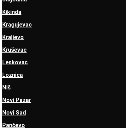
Kikinda
Kragujevac
Kraljevo
Kruševac
Leskovac
Loznica
Niš
Novi Pazar
Novi Sad
Pančevo