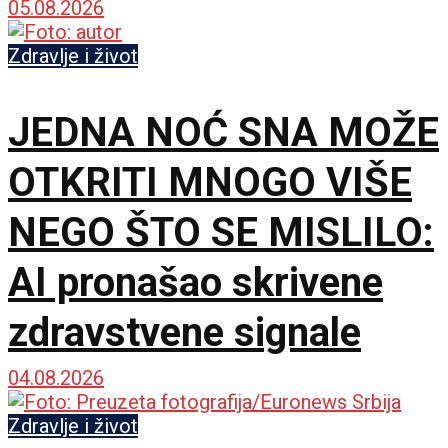
dobije sasvim novu
05.08.2026
ulogu
Zdravlje i život
JEDNA NOĆ SNA MOŽE
OTKRITI MNOGO VIŠE
NEGO ŠTO SE MISLILO:
AI pronašao skrivene
zdravstvene signale
04.08.2026
Zdravlje i život