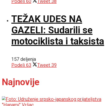
Podeli
60
Tweet
38
TEŽAK UDES NA
GAZELI: Sudarili se
motociklista i taksista
157 deljenja
Podeli
63
Tweet
39
Najnovije