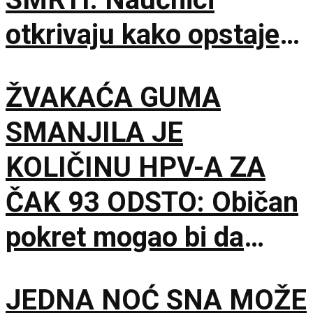
otkrivaju kako opstaje
hiljadama godina
ŽVAKAĆA GUMA
SMANJILA JE
KOLIČINU HPV-A ZA
ČAK 93 ODSTO: Običan
pokret mogao bi da
dobije sasvim novu
JEDNA NOĆ SNA MOŽE
ulogu