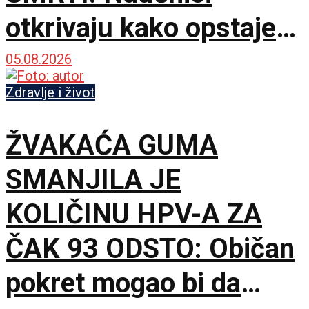
otkrivaju kako opstaje
hiljadama godina
05.08.2026
Zdravlje i život
ŽVAKAĆA GUMA
SMANJILA JE
KOLIČINU HPV-A ZA
ČAK 93 ODSTO: Običan
pokret mogao bi da