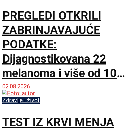
PREGLEDI OTKRILI
ZABRINJAVAJUĆE
PODATKE:
Dijagnostikovana 22
melanoma i više od 100
karcinoma kože u Srbiji
02.08.2026
Zdravlje i život
TEST IZ KRVI MENJA