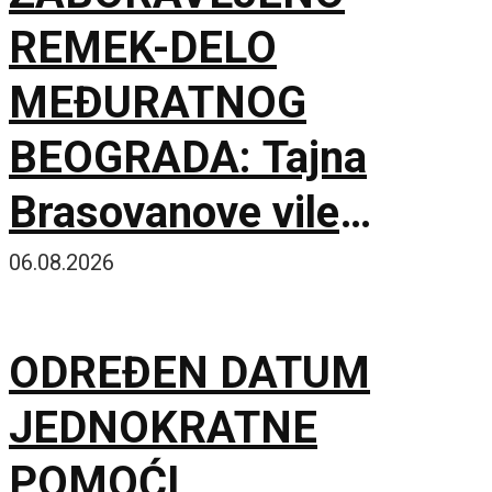
REMEK-DELO
MEĐURATNOG
BEOGRADA: Tajna
Brasovanove vile
ponovo sija starim
06.08.2026
sjajem
ODREĐEN DATUM
JEDNOKRATNE
POMOĆI