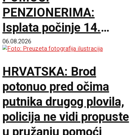
PENZIONERIMA:
Isplata počinje 14.
septembra
06.08.2026
HRVATSKA: Brod
potonuo pred očima
putnika drugog plovila,
policija ne vidi propuste
u pružanju pomoći