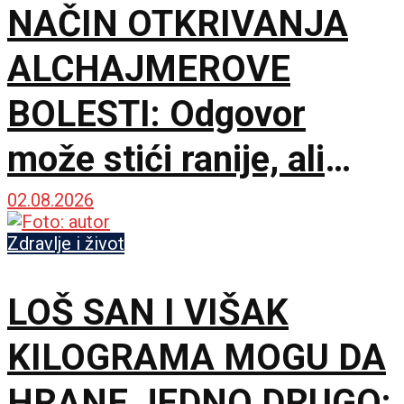
NAČIN OTKRIVANJA
ALCHAJMEROVE
BOLESTI: Odgovor
može stići ranije, ali
terapija još zaostaje
02.08.2026
Zdravlje i život
LOŠ SAN I VIŠAK
KILOGRAMA MOGU DA
HRANE JEDNO DRUGO: