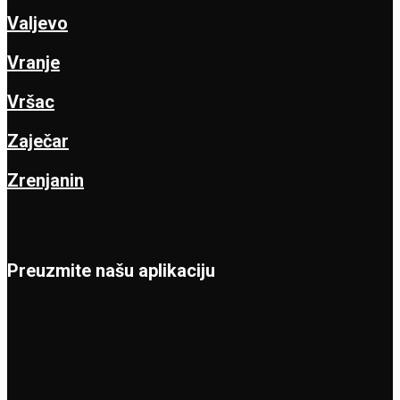
Valjevo
Vranje
Vršac
Zaječar
Zrenjanin
Preuzmite našu aplikaciju