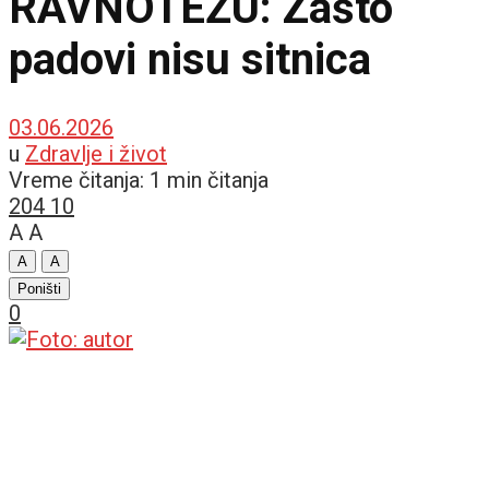
RAVNOTEŽU: Zašto
padovi nisu sitnica
03.06.2026
u
Zdravlje i život
Vreme čitanja: 1 min čitanja
204
10
A
A
A
A
Poništi
0