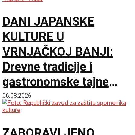
DANI JAPANSKE
KULTURE U
VRNJAČKOJ BANJI:
Drevne tradicije i
gastronomske tajne
spojile dve prijateljske
06.08.2026
zemlje
ZABORAVLJENO