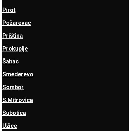
Pirot
Požarevac
Priština
Prokuplje
Šabac
Smederevo
Sombor
S.Mitrovica
Subotica
Užice