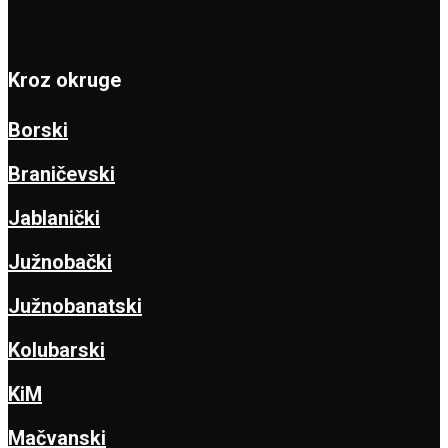
Kroz okruge
Borski
Braničevski
Jablanički
Južnobački
Južnobanatski
Kolubarski
KiM
Mačvanski