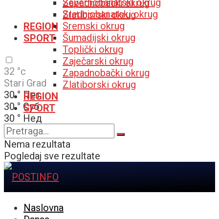
Severnobanatski okrug
Zapadnobački okrug
Srednjobanatski okrug
Zlatiborski okrug
Sremski okrug
REGION
Šumadijski okrug
SPORT
Toplički okrug
Zaječarski okrug
32
°c
Zapadnobački okrug
Stari Grad
Zlatiborski okrug
30
°
Пет
REGION
30
°
Суб
SPORT
30
°
Нед
32
°
Пон
Nema rezultata
Pogledaj sve rezultate
Naslovna