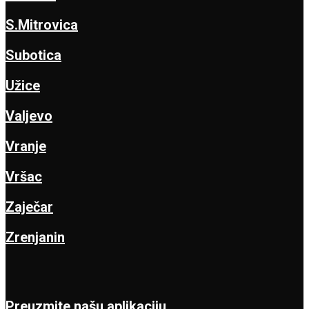
S.Mitrovica
Subotica
Užice
Valjevo
Vranje
Vršac
Zaječar
Zrenjanin
Preuzmite našu aplikaciju