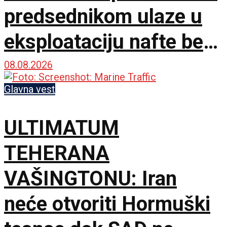
predsednikom ulaze u
eksploataciju nafte bez
dozvole
08.08.2026
Glavna vest
ULTIMATUM
TEHERANA
VAŠINGTONU: Iran
neće otvoriti Hormuški