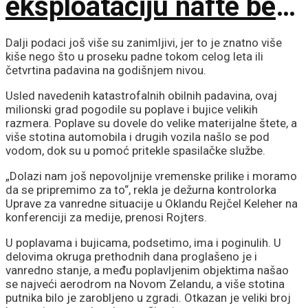
eksploataciju nafte bez
dozvole
Dalji podaci još više su zanimljivi, jer to je znatno više
kiše nego što u proseku padne tokom celog leta ili
četvrtina padavina na godišnjem nivou.
Usled navedenih katastrofalnih obilnih padavina, ovaj
milionski grad pogodile su poplave i bujice velikih
razmera. Poplave su dovele do velike materijalne štete, a
više stotina automobila i drugih vozila našlo se pod
vodom, dok su u pomoć pritekle spasilačke službe.
„Dolazi nam još nepovoljnije vremenske prilike i moramo
da se pripremimo za to“, rekla je dežurna kontrolorka
Uprave za vanredne situacije u Oklandu Rejčel Keleher na
konferenciji za medije, prenosi Rojters.
U poplavama i bujicama, podsetimo, ima i poginulih. U
delovima okruga prethodnih dana proglašeno je i
vanredno stanje, a među poplavljenim objektima našao
se najveći aerodrom na Novom Zelandu, a više stotina
putnika bilo je zarobljeno u zgradi. Otkazan je veliki broj