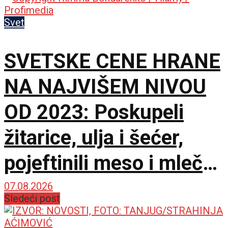
Svet
SVETSKE CENE HRANE
NA NAJVIŠEM NIVOU
OD 2023: Poskupeli
žitarice, ulja i šećer,
pojeftinili meso i mlečni
proizvodi
07.08.2026
Sledeći post