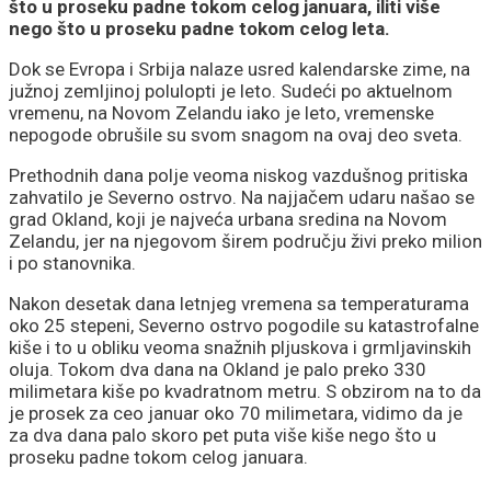
što u proseku padne tokom celog januara, iliti više
nego što u proseku padne tokom celog leta.
Dok se Evropa i Srbija nalaze usred kalendarske zime, na
južnoj zemljinoj polulopti je leto. Sudeći po aktuelnom
vremenu, na Novom Zelandu iako je leto, vremenske
nepogode obrušile su svom snagom na ovaj deo sveta.
Prethodnih dana polje veoma niskog vazdušnog pritiska
zahvatilo je Severno ostrvo. Na najjačem udaru našao se
grad Okland, koji je najveća urbana sredina na Novom
Zelandu, jer na njegovom širem području živi preko milion
i po stanovnika.
Nakon desetak dana letnjeg vremena sa temperaturama
oko 25 stepeni, Severno ostrvo pogodile su katastrofalne
kiše i to u obliku veoma snažnih pljuskova i grmljavinskih
oluja. Tokom dva dana na Okland je palo preko 330
milimetara kiše po kvadratnom metru. S obzirom na to da
je prosek za ceo januar oko 70 milimetara, vidimo da je
za dva dana palo skoro pet puta više kiše nego što u
proseku padne tokom celog januara.