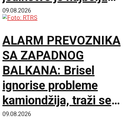
garancija
09.08.2026
ALARM PREVOZNIKA
SA ZAPADNOG
BALKANA: Brisel
ignorise probleme
kamiondžija, traži se
hitan sastanak sa
09.08.2026
Evropskom komisijom