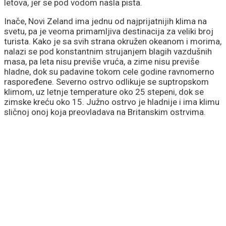
letova, jer se pod vodom našla pista.
Inače, Novi Zeland ima jednu od najprijatnijih klima na
svetu, pa je veoma primamljiva destinacija za veliki broj
turista. Kako je sa svih strana okružen okeanom i morima,
nalazi se pod konstantnim strujanjem blagih vazdušnih
masa, pa leta nisu previše vruća, a zime nisu previše
hladne, dok su padavine tokom cele godine ravnomerno
raspoređene. Severno ostrvo odlikuje se suptropskom
klimom, uz letnje temperature oko 25 stepeni, dok se
zimske kreću oko 15. Južno ostrvo je hladnije i ima klimu
sličnoj onoj koja preovladava na Britanskim ostrvima.