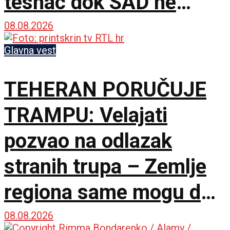
tesnac dok SAD ne
ispuni šest uslova
08.08.2026
Glavna vest
TEHERAN PORUČUJE
TRAMPU: Velajati
pozvao na odlazak
stranih trupa – Zemlje
regiona same mogu da
osiguraju bezbednost
08.08.2026