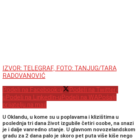
IZVOR: TELEGRAF, FOTO: TANJUG/TARA
RADOVANOVIĆ
Podeli na Facebook-u
Podeli na Twitter-
u
Podeli na LinkedIn-u
Podeli na WA
Pošalji
prijatelju na mail
U Oklandu, u kome su u poplavama i klizištima u
poslednja tri dana život izgubile četiri osobe, na snazi
je i dalje vanredno stanje. U glavnom novozelandskom
gradu za 2 dana palo je skoro pet puta više kiše nego