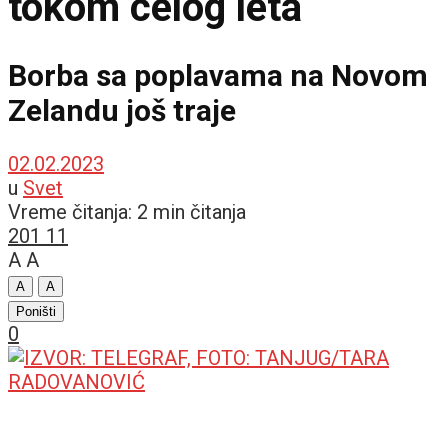
tokom celog leta
Borba sa poplavama na Novom
Zelandu još traje
02.02.2023
u
Svet
Vreme čitanja: 2 min čitanja
201
11
A
A
A
A
Poništi
0