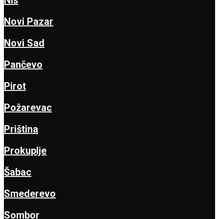
Novi Pazar
Novi Sad
Pančevo
Pirot
Požarevac
Priština
Prokuplje
Šabac
Smederevo
Sombor