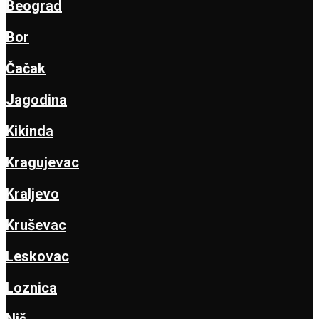
Beograd
Bor
Čačak
Jagodina
Kikinda
Kragujevac
Kraljevo
Kruševac
Leskovac
Loznica
Niš