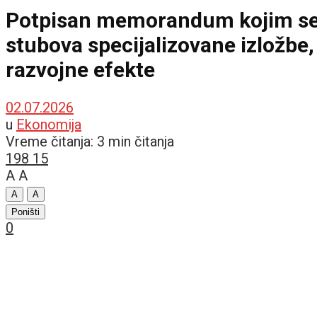
Potpisan memorandum kojim se za
stubova specijalizovane izložbe,
razvojne efekte
02.07.2026
u
Ekonomija
Vreme čitanja: 3 min čitanja
198
15
A
A
A
A
Poništi
0