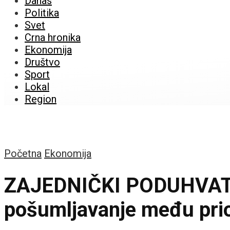
Danas
Politika
Svet
Crna hronika
Ekonomija
Društvo
Sport
Lokal
Region
Početna
Ekonomija
ZAJEDNIČKI PODUHVAT E
pošumljavanje među prio