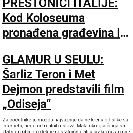
PRESTONICI ITALIJE:
Kod Koloseuma
pronađena građevina iz
drugog veka sa
GLAMUR U SEULU:
mozaicima i freskama
Šarliz Teron i Met
Dejmon predstavili film
„Odiseja“
Za početnike je možda najvažnije da ne krenu od slike sa
interneta, nego od realnih uslova. Mala okrugla činija sa
zlatnom ribicom deluje nostalgično, ali u praksi često nije