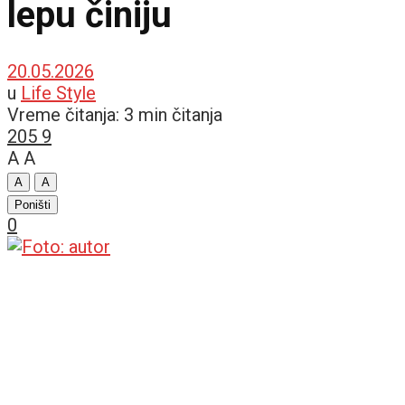
lepu činiju
20.05.2026
u
Life Style
Vreme čitanja: 3 min čitanja
205
9
A
A
A
A
Poništi
0