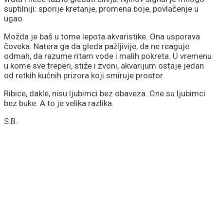
suptilniji: sporije kretanje, promena boje, povlačenje u
ugao.
Možda je baš u tome lepota akvaristike. Ona usporava
čoveka. Natera ga da gleda pažljivije, da ne reaguje
odmah, da razume ritam vode i malih pokreta. U vremenu
u kome sve treperi, stiže i zvoni, akvarijum ostaje jedan
od retkih kućnih prizora koji smiruje prostor.
Ribice, dakle, nisu ljubimci bez obaveza. One su ljubimci
bez buke. A to je velika razlika.
S.B.