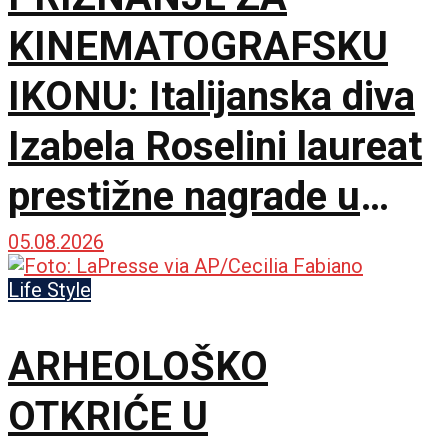
KINEMATOGRAFSKU
IKONU: Italijanska diva
Izabela Roselini laureat
prestižne nagrade u
Švajcarskoj
05.08.2026
Life Style
ARHEOLOŠKO
OTKRIĆE U