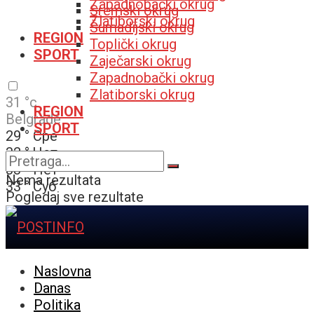
Zapadnobački okrug
Sremski okrug
Zlatiborski okrug
Šumadijski okrug
REGION
Toplički okrug
SPORT
Zaječarski okrug
Zapadnobački okrug
Zlatiborski okrug
31
°c
REGION
Belgrade
SPORT
29
°
Сре
32
°
Чет
33
°
Пет
Nema rezultata
33
°
Суб
Pogledaj sve rezultate
Naslovna
Danas
Politika