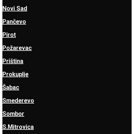
Novi Sad
Pančevo
Pirot
Požarevac
Priština
Prokuplje
Šabac
Smederevo
Sombor
S.Mitrovica