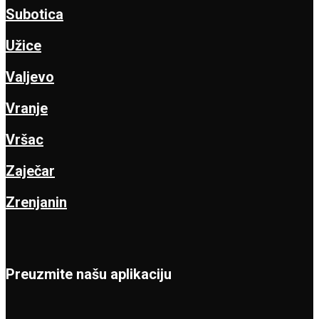
Subotica
Užice
Valjevo
Vranje
Vršac
Zaječar
Zrenjanin
Preuzmite našu aplikaciju