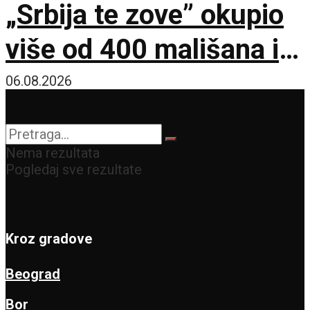
„Srbija te zove” okupio
više od 400 mališana iz
17 zemalja
06.08.2026
Nema rezultata
Pogledaj sve rezultate
Kroz gradove
Beograd
Bor