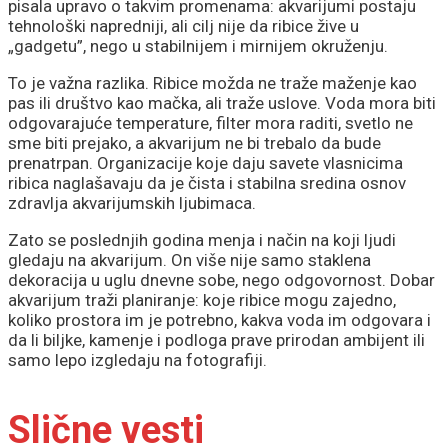
pisala upravo o takvim promenama: akvarijumi postaju
tehnološki napredniji, ali cilj nije da ribice žive u
„gadgetu”, nego u stabilnijem i mirnijem okruženju.
To je važna razlika. Ribice možda ne traže maženje kao
pas ili društvo kao mačka, ali traže uslove. Voda mora biti
odgovarajuće temperature, filter mora raditi, svetlo ne
sme biti prejako, a akvarijum ne bi trebalo da bude
prenatrpan. Organizacije koje daju savete vlasnicima
ribica naglašavaju da je čista i stabilna sredina osnov
zdravlja akvarijumskih ljubimaca.
Zato se poslednjih godina menja i način na koji ljudi
gledaju na akvarijum. On više nije samo staklena
dekoracija u uglu dnevne sobe, nego odgovornost. Dobar
akvarijum traži planiranje: koje ribice mogu zajedno,
koliko prostora im je potrebno, kakva voda im odgovara i
da li biljke, kamenje i podloga prave prirodan ambijent ili
samo lepo izgledaju na fotografiji.
Slične vesti