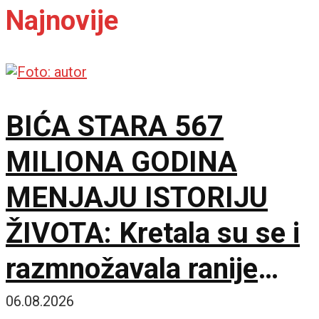
Najnovije
BIĆA STARA 567
MILIONA GODINA
MENJAJU ISTORIJU
ŽIVOTA: Kretala su se i
razmnožavala ranije
nego što se mislilo
06.08.2026