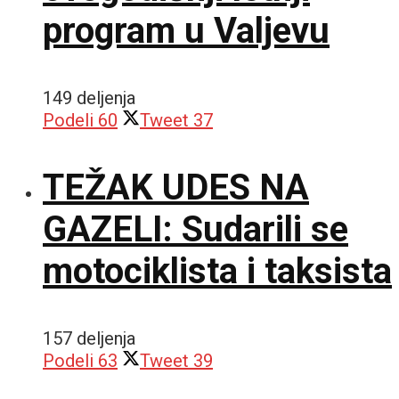
program u Valjevu
149 deljenja
Podeli
60
Tweet
37
TEŽAK UDES NA
GAZELI: Sudarili se
motociklista i taksista
157 deljenja
Podeli
63
Tweet
39