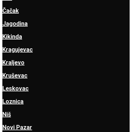
Čačak
Jagodina
Kikinda
Kragujevac
Kraljevo
Kruševac
Leskovac
Loznica
Niš
Novi Pazar