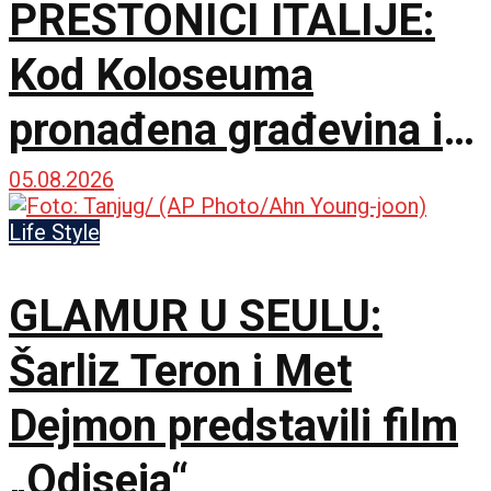
PRESTONICI ITALIJE:
Kod Koloseuma
pronađena građevina iz
drugog veka sa
05.08.2026
mozaicima i freskama
Life Style
GLAMUR U SEULU:
Šarliz Teron i Met
Dejmon predstavili film
„Odiseja“