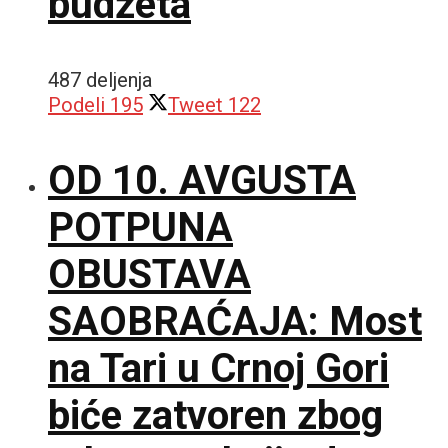
budžeta
487 deljenja
Podeli
195
Tweet
122
OD 10. AVGUSTA
POTPUNA
OBUSTAVA
SAOBRAĆAJA: Most
na Tari u Crnoj Gori
biće zatvoren zbog