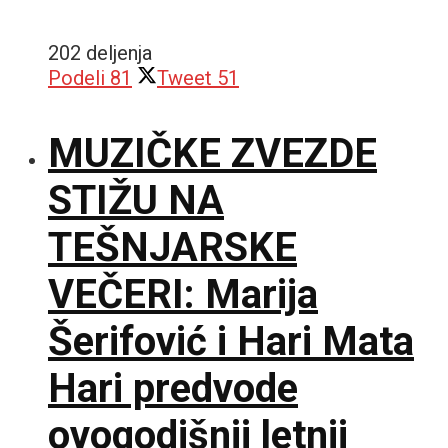
202 deljenja
Podeli
81
Tweet
51
MUZIČKE ZVEZDE
STIŽU NA
TEŠNJARSKE
VEČERI: Marija
Šerifović i Hari Mata
Hari predvode
ovogodišnji letnji