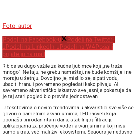
Foto: autor
Podeli na Facebook-u
Podeli na Twitter-
u
Podeli na LinkedIn-u
Podeli na WA
Pošalji
prijatelju na mail
Ribice su dugo važile za kućne ljubimce koji „ne traže
mnogo”. Ne laju, ne grebu nameštaj, ne bude komšije i ne
moraju u šetnju. Dovoljno je, mislilo se, sipati vodu,
ubaciti hranu i povremeno pogledati kako plivaju. Ali
savremeno akvarističko iskustvo sve jasnije pokazuje da
je taj stari pogled bio previše jednostavan.
U tekstovima o novim trendovima u akvaristici sve više se
govori o pametnim akvarijumima, LED rasveti koja
oponaša prirodan ritam dana, stabilnijoj filtraciji,
aplikacijama za praćenje vode i akvarijumima koji nisu
samo ukras, već mali živi ekosistemi. Seaoura je nedavno