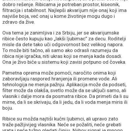
dobro rešenje. Ribicama je potreban prostor, kiseonik,
filtracija i stabilnost. Najlepši akvarijum nije onaj koji ima
najviše boja, već onaj u kome životinje mogu dugo i
zdravo da žive.
Ova tema je zanimljiva i za Srbiju, jer se akvarijumske
ribice često kupuju kao „lakši ljubimac” za decu. Roditelji
misle da dete tako uči odgovornost bez velikog napora.
To može biti tačno, ali samo ako odrasli razumeju da
ribica nije igračka, niti ukras koji se menja kada dosadi.
Ona je živo biće u sistemu koji zavisi potpuno od čoveka.
Pametna oprema može pomoći, naročito onima koji
zaboravljaju raspored hranjenja ili promene vode. Ali
tehnologija ne menja pažnju. Aplikacija može da podseti,
filter može da olakša, svetlo može da se uključi samo, ali
vlasnik i dalje mora da posmatra ribice. Da primeti da li su
mirne, da li se skrivaju, da li jedu, da li voda menja miris ili
boju.
Ribice su možda najtiši kućni ljubimci, ali upravo zato
traže pažljivijeg vlasnika. Neće se požaliti, neće grebati
vrata i neće tužno gledati činiju. Njihov signal je mnogo